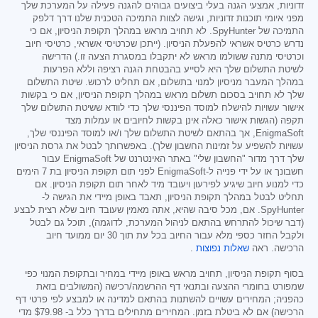
זדוניות, אמצעי הגנה בעלי ביצועים גבוהים להגנה פעילה על המערכת שלך
מפני איומי תוכנות זדוניות, וגישה לצוות התמיכה הטכנית שלנו דרך דלפק
התמיכה של SpyHunter. לא תחויב מראש במהלך תקופת הניסיון, אם כי
נדרש כרטיס אשראי להפעלת הניסיון. (ייתכן שכרטיסי אשראי, כרטיסי חיוב
וכרטיסי מתנה ששולמו מראש לא יתקבלו במסגרת הצעה זו.) הדרישה
לשיטת התשלום שלך היא לסייע בהבטחת הגנה רציפה וללא הפרעות
במהלך המעבר מניסיון למנוי בתשלום, אם תחליט לרכוש. שיטת התשלום
שלך לא תחויב בסכום תשלום מראש במהלך תקופת הניסיון, אם כי בקשות
אישור עשויות להישלח למוסד הפיננסי שלך כדי לוודא ששיטת התשלום שלך
תקפה (הגשות אישור כאלה אינן בקשות לחיובים או עמלות מצד
EnigmaSoft, אך בהתאם לשיטת התשלום שלך ו/או למוסד הפיננסי שלך,
עשויות להשפיע על זמינות החשבון שלך). באפשרותך לבטל את גרסת הניסיון
שלך דרך מדור "החשבון שלי" באתר האינטרנט של EnigmaSoft עבור
חשבונך או על ידי פנייה ל-EnigmaSoft לפני תום תקופת הניסיון בת 7 הימים
כדי למנוע חיוב שיגיע לפירעון ויעובד מיד לאחר תום תקופת הניסיון. אם
תחליט לבטל במהלך תקופת הניסיון, תאבד באופן מיידי את הגישה ל-
SpyHunter. אם, מכל סיבה שהיא, אתה מאמין שעובד חיוב שלא רצית לבצע
(דבר שיכול להתרחש בהתאם לניהול המערכת, לדוגמה), תוכל גם לבטל
ולקבל החזר כספי מלא עבור החיוב בכל עת תוך 30 יום ממועד חיוב
הרכישה. ראה
שאלות נפוצות
.
בסוף תקופת הניסיון, תחויב מראש באופן מיידי במחיר ובתקופת המנוי כפי
שמפורט בחומרי ההצעה ובתנאי דף ההרשמה/רכישה (המשולבים בזאת
כהפניה; המחירים עשויים להשתנות בהתאם למדינה או למבצע לפי פרטי דף
הרכישה) אם לא ביטלת בזמן. המחירים מתחילים בדרך כלל ב-
$79.98
מדי