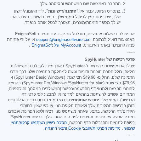
התחבר באמצעות שם המשתמש והסיסמה שלך.
בתפריט הניווט, עבור אל
"הזמנה/רישיונות".
ליד ההזמנה/רישיון
שלך, יש כפתור זמין לביטול המנוי שלך, במידת הצורך. הערה: אם
יש לך מספר הזמנות/מוצרים, תצטרך לבטל אותם בנפרד.
אם יש לכם שאלות או בעיות, תוכלו ליצור קשר עם תמיכת EnigmaSoft
באמצעות דוא"ל לכתובת
support@enigmasoftware.com
או על ידי פתיחת
פנייה לתמיכה באתר האינטרנט
MyAccount של EnigmaSoft
.
------
פרטי רכישה של SpyHunter
יש לך גם אפשרות להירשם ל-SpyHunter באופן מיידי לקבלת פונקציונליות
מלאה, כולל הסרת תוכנות זדוניות וגישה למחלקת התמיכה שלנו דרך מרכז
התמיכה שלנו, החל מ-
$49.98
חצי שנתי (SpyHunter Basic Windows) ו-
$79.98
חצי שנתי (SpyHunter Pro Windows/SpyHunter for Mac) בהתאם
לחומרי ההצעה ולתנאי דף ההרשמה/רכישה (המשולבים במסמך זה כהפניה;
המחירים עשויים להשתנות בהתאם למדינה או למבצע לפי פרטי דף
הרכישה). המנוי שלך
יחודש אוטומטית
בדמי המנוי הסטנדרטיים הרלוונטיים
בזמן הרכישה המקורית שלך ולאותה תקופת מנוי או כפי שצוין בחומרי
הקידום/דף הרכישה, בתנאי שאתה משתמש מנוי רציף וללא הפרעות ועבורם
תקבל הודעה על חיובים עתידיים לפני תום המנוי שלך. רכישת SpyHunter
כפופה לתנאים וההגבלות בדף הרכישה,
הסכם רישיון משתמש קרקע/תנאי
שימוש
,
מדיניות הפרטיות/קובצי Cookie
ותנאי ההנחה
.
------