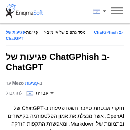
Skip
to
עברית
content
מסד נתונים של איומים
פְּגִיעוּת
פגיעות של ChatGPhish ב-
ChatGPT
פגיעות של ChatGPhish ב-
ChatGPT
ב-
פְּגִיעוּת
Mezo
עד
עברית
לתרגם ל:
חוקרי אבטחת סייבר חשפו פגיעות ב-ChatGPT של
OpenAI, אשר מנצלת את אמון הפלטפורמה בקישורים
ובתמונות של Markdown, ומאפשרת התקפות הזרקה