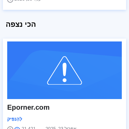
הכי נצפה
Eporner.com
לְהַנפִּיק
אַפּרִיל 23, 2025
21,421