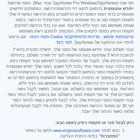
חצי שנה (SpyHunter Pro Windows/SpyHunter עבור Mac). המנוי שרכשת
יחודש אוטומטית
בהתאם לתנאי דף ההרשמה/רכישה, המספקים חידושים
אוטומטיים בדמי המנוי הסטנדרטיים הרלוונטיים בזמן הרכישה המקורית שלך
ולאותה תקופת מנוי או כפי שמפורט בחומרי הקידום/דף הרכישה, בתנאי
שאתה משתמש מנוי רציף וללא הפרעות. אנא עיין בדף הרכישה לפרטים.
תקופת הניסיון כפופה לתנאים אלה, הסכמתך להסכם רישיון משתמש
קרקע/תנאי שימוש
,
מדיניות פרטיות/קובצי Cookie
ותנאי הנחה
. אם ברצונך
להסיר את ההתקנה של SpyHunter,
למד כיצד
.
עבור תשלום עבור חידוש אוטומטי של המנוי שלך, תישלח תזכורת בדוא"ל
לכתובת הדוא"ל שסיפקת בעת ההרשמה לפני כל תאריך תשלום. בתחילת
תקופת הניסיון שלך, תקבל קוד הפעלה המוגבל לשימוש עבור תקופת ניסיון
אחת בלבד ועבור מכשיר אחד בלבד לכל חשבון. המנוי שלך יחודש אוטומטית
במחיר ולתקופת המנוי בהתאם לחומרי ההצעה ולתנאי דף ההרשמה/רכישה
(המשולבים במסמך זה כהפניה; התמחור עשוי להשתנות בהתאם למדינה או
לקידום לפי פרטי דף הרכישה), בתנאי שאתה משתמש מנוי רציף וללא
הפרעות. עבור משתמשי מנוי בתשלום, אם תבטל, תמשיך לקבל גישה
למוצר/ים שלך עד סוף תקופת המנוי בתשלום. אם ברצונך לקבל החזר כספי
עבור תקופת המנוי הנוכחית שלך, עליך לבטל ולהגיש בקשה להחזר כספי
תוך 30 יום ממועד הרכישה האחרונה שלך, ותפסיק מיד לקבל פונקציונליות
מלאה כאשר ההחזר שלך יעובד.
ניתן לבטל מנוי או תקופת ניסיון באופן הבא:
כנסו לאתר
www.enigmasoftware.com
ולחצו על כפתור
"התחברות"
בפינה הימנית העליונה.