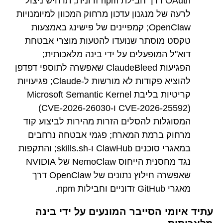
OAuth דרך חבילת npm זדונית; תרחיש ניצול
לרעה של מנגנון עדכון מרחוק המכוון למיומנויות
OpenClaw; קמפיינים של פישינג באמצעות
טקסט מוסתר שנועדו להטעות מוצרי אבטחת
דוא"ל המופעלים על ידי בינה מלאכותית;
הפגיעות ClaudeBleed שאפשרה לתוספי דפדפן
להוציא פקודות לא מורשות ל-Claude; פגיעויות
קריטיות בליבת Microsoft Semantic Kernel
(CVE-2026-25592 ו-CVE-2026-26030)
המסוגלות להסלים הזרות מהירות לביצוע קוד
מרחוק ברמת המארח; פגמי אבטחה נרחבים
במאגרי סוכנים ClawHub ו-skills.sh; והתקפות
נגד מחסנית הייחוס NemoClaw של NVIDIA
שאפשרה חילוץ נתונים של OpenClaw דרך
מאגרי GitHub זדוניים וחבילות npm.
עתיד איומי הסייבר המונעים על ידי בינה