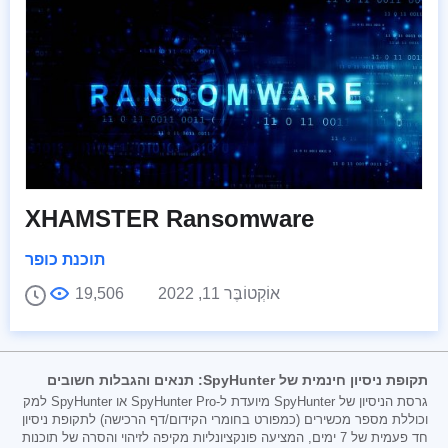
XHAMSTER Ransomware
תוכנת כופר
אוֹקְטוֹבֶּר 11, 2022
19,506
תקופת ניסיון חינמית של SpyHunter: תנאים והגבלות חשובים
גרסת הניסיון של SpyHunter מיועדת ל-SpyHunter Pro או SpyHunter למק
וכוללת מספר מכשירים (כמפורט בחומרי הקידום/דף הרכישה) לתקופת ניסיון
חד פעמית של 7 ימים, המציעה פונקציונליות מקיפה לזיהוי והסרה של תוכנות