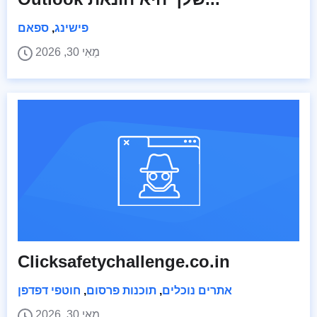
פישינג
,
ספאם
מַאִי 30, 2026
Clicksafetychallenge.co.in
אתרים נוכלים
,
תוכנות פרסום
,
חוטפי דפדפן
מַאִי 30, 2026