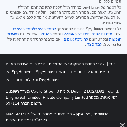
תנאים כלליים
כל רכישה של SpyHunter במחיר מוזל תקפה לתקופת המנוי המוזלת
המוצעת. לאחר מכן, המחיר הסטנדרטי הרלוונטי יחול על חידושים אוטומטיים
ו/או רכישות עתידיות. המחירים עשויים להשתנות, אך נודיע לכם מראש על
שינויי מחירים.
כל גרסאות SpyHunter כפופות להסכמתך
לתנאי השימוש/תנאי השימוש
שלנו,
מדיניות הפרטיות/קובצי ה-Cookie
ותנאי
ההנחה
. אנא עיין גם
בשאלות
הנפוצות
ובקריטריונים
להערכת איומים
. אם ברצונך להסיר את ההתקנה של
SpyHunter,
למד כיצד
.
בית
שלבי הסרת ההתקנה של התוכנית
קריטריוני הערכת האיום
SpyHunter תנאים והגבלות נוספים
תנאים
של SpyHunter
והגבלות נוספים של RegHunter
משרד רשום: 1 Castle Street, קומה 3, Dublin 2 D02XD82 Ireland.
EnigmaSoft Limited, Private Company Limited לפי מניות, מספר
רישום חברה 597114.
Mac ו-MacOS הם סימנים מסחריים של Apple Inc., הרשומים
בארה"ב ובמדינות אחרות.