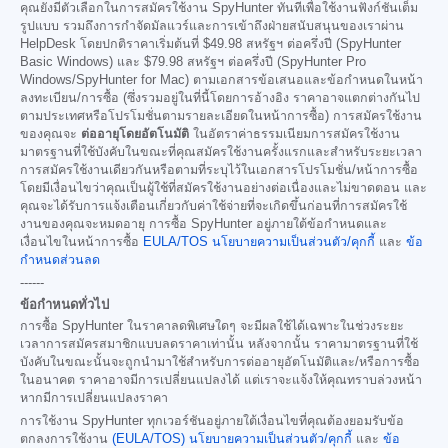
คุณยังมีตัวเลือกในการสมัครใช้งาน SpyHunter ทันทีเพื่อใช้งานฟังก์ชันเต็ม
รูปแบบ รวมถึงการกำจัดมัลแวร์และการเข้าถึงฝ่ายสนับสนุนของเราผ่าน
HelpDesk โดยปกติราคาเริ่มต้นที่
$49.98
สหรัฐฯ ต่อครึ่งปี (SpyHunter
Basic Windows) และ
$79.98
สหรัฐฯ ต่อครึ่งปี (SpyHunter Pro
Windows/SpyHunter for Mac) ตามเอกสารข้อเสนอและข้อกำหนดในหน้า
ลงทะเบียน/การซื้อ (ซึ่งรวมอยู่ในที่นี้โดยการอ้างอิง ราคาอาจแตกต่างกันไป
ตามประเทศหรือโปรโมชั่นตามรายละเอียดในหน้าการซื้อ) การสมัครใช้งาน
ของคุณจะ
ต่ออายุโดยอัตโนมัติ
ในอัตราค่าธรรมเนียมการสมัครใช้งาน
มาตรฐานที่ใช้บังคับในขณะที่คุณสมัครใช้งานครั้งแรกและสำหรับระยะเวลา
การสมัครใช้งานเดียวกันหรือตามที่ระบุไว้ในเอกสารโปรโมชั่น/หน้าการซื้อ
โดยมีเงื่อนไขว่าคุณเป็นผู้ใช้ที่สมัครใช้งานอย่างต่อเนื่องและไม่ขาดตอน และ
คุณจะได้รับการแจ้งเตือนเกี่ยวกับค่าใช้จ่ายที่จะเกิดขึ้นก่อนที่การสมัครใช้
งานของคุณจะหมดอายุ การซื้อ SpyHunter อยู่ภายใต้ข้อกำหนดและ
เงื่อนไขในหน้าการซื้อ
EULA/TOS
นโยบายความเป็นส่วนตัว/คุกกี้
และ
ข้อ
กำหนดส่วนลด
------
ข้อกำหนดทั่วไป
การซื้อ SpyHunter ในราคาลดพิเศษใดๆ จะมีผลใช้ได้เฉพาะในช่วงระยะ
เวลาการสมัครสมาชิกแบบลดราคาเท่านั้น หลังจากนั้น ราคามาตรฐานที่ใช้
บังคับในขณะนั้นจะถูกนำมาใช้สำหรับการต่ออายุอัตโนมัติและ/หรือการซื้อ
ในอนาคต ราคาอาจมีการเปลี่ยนแปลงได้ แต่เราจะแจ้งให้คุณทราบล่วงหน้า
หากมีการเปลี่ยนแปลงราคา
การใช้งาน SpyHunter ทุกเวอร์ชันอยู่ภายใต้เงื่อนไขที่คุณต้องยอมรับข้อ
ตกลงการใช้งาน
(EULA/TOS)
นโยบายความเป็นส่วนตัว/คุกกี้
และ
ข้อ