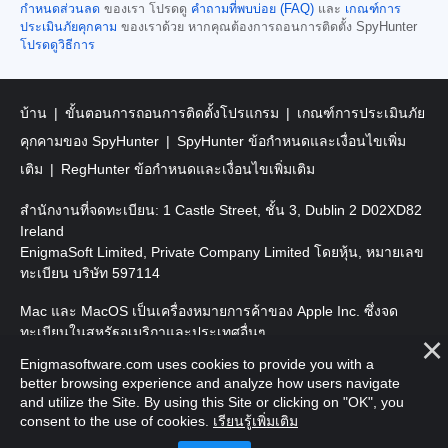
กำหนดส่วนลด
ของเรา โปรดดู
คำถามที่พบบ่อย (FAQ)
และ
เกณฑ์การ
ประเมินภัยคุกคาม
ของเราด้วย หากคุณต้องการถอนการติดตั้ง SpyHunter
โปรดดูวิธีการ
บ้าน
ขั้นตอนการถอนการติดตั้งโปรแกรม
เกณฑ์การประเมินภัย
คุกคามของ SpyHunter
SpyHunter ข้อกำหนดและเงื่อนไขเพิ่ม
เติม
RegHunter ข้อกำหนดและเงื่อนไขเพิ่มเติม
สำนักงานที่จดทะเบียน: 1 Castle Street, ชั้น 3, Dublin 2 D02XD82
Ireland
EnigmaSoft Limited, Private Company Limited โดยหุ้น, หมายเลข
ทะเบียน บริษัท 597114
Mac และ MacOS เป็นเครื่องหมายการค้าของ Apple Inc. ซึ่งจด
ทะเบียนในสหรัฐอเมริกาและประเทศอื่นๆ
Enigmasoftware.com uses cookies to provide you with a
ลิขสิทธิ์ 2016-
2026
EnigmaSoft Ltd. สงวนลิขสิทธิ์
better browsing experience and analyze how users navigate
and utilize the Site. By using this Site or clicking on "OK", you
consent to the use of cookies.
เรียนรู้เพิ่มเติม