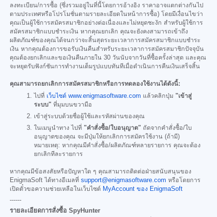
ลงทะเบียน/การซื้อ (ซึ่งรวมอยู่ในที่นี้โดยการอ้างอิง ราคาอาจแตกต่างกันไป
ตามประเทศหรือโปรโมชั่นตามรายละเอียดในหน้าการซื้อ) โดยมีเงื่อนไขว่า
คุณเป็นผู้ใช้การสมัครสมาชิกอย่างต่อเนื่องและไม่หยุดชะงัก สำหรับผู้ใช้การ
สมัครสมาชิกแบบชำระเงิน หากคุณยกเลิก คุณจะยังคงสามารถเข้าถึง
ผลิตภัณฑ์ของคุณได้จนกว่าจะสิ้นสุดระยะเวลาการสมัครสมาชิกแบบชำระ
เงิน หากคุณต้องการขอรับเงินคืนสำหรับระยะเวลาการสมัครสมาชิกปัจจุบัน
คุณต้องยกเลิกและขอเงินคืนภายใน 30 วันนับจากวันที่ซื้อครั้งล่าสุด และคุณ
จะหยุดรับฟังก์ชันการทำงานเต็มรูปแบบทันทีเมื่อดำเนินการคืนเงินเสร็จสิ้น
คุณสามารถยกเลิกการสมัครสมาชิกหรือการทดลองใช้งานได้ดังนี้:
ไปที่
เว็บไซต์ www.enigmasoftware.com
แล้วคลิกปุ่ม
"เข้าสู่
ระบบ"
ที่มุมบนขวามือ
เข้าสู่ระบบด้วยชื่อผู้ใช้และรหัสผ่านของคุณ
ในเมนูนำทาง ไปที่
"คำสั่งซื้อ/ใบอนุญาต"
ถัดจากคำสั่งซื้อ/ใบ
อนุญาตของคุณ จะมีปุ่มให้ยกเลิกการสมัครใช้งาน (ถ้ามี)
หมายเหตุ: หากคุณมีคำสั่งซื้อ/ผลิตภัณฑ์หลายรายการ คุณจะต้อง
ยกเลิกทีละรายการ
หากคุณมีข้อสงสัยหรือปัญหาใด ๆ คุณสามารถติดต่อฝ่ายสนับสนุนของ
EnigmaSoft ได้ทางอีเมลที่
support@enigmasoftware.com
หรือโดยการ
เปิดตั๋วขอความช่วยเหลือในเว็บไซต์
MyAccount ของ EnigmaSoft
------
รายละเอียดการสั่งซื้อ SpyHunter