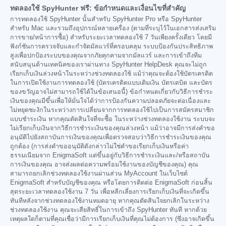
ทดลองใช้ SpyHunter ฟรี: ข้อกำหนดและเงื่อนไขที่สำคัญ
การทดลองใช้ SpyHunter นั้นสำหรับ SpyHunter Pro หรือ SpyHunter
สำหรับ Mac และรวมถึงอุปกรณ์หลายเครื่อง (ตามที่ระบุไว้ในเอกสารส่งเสริม
การขาย/หน้าการซื้อ) สำหรับระยะเวลาทดลองใช้ 7 วันเพียงครั้งเดียว โดยมี
ฟังก์ชันการตรวจจับและกำจัดมัลแวร์ที่ครอบคลุม ระบบป้องกันประสิทธิภาพ
สูงเพื่อปกป้องระบบของคุณจากภัยคุกคามจากมัลแวร์ และการเข้าถึงทีม
สนับสนุนด้านเทคนิคของเราผ่านทาง SpyHunter HelpDesk คุณจะไม่ถูก
เรียกเก็บเงินล่วงหน้าในระหว่างช่วงทดลองใช้ แม้ว่าคุณจะต้องใช้บัตรเครดิต
ในการเปิดใช้งานการทดลองใช้ (บัตรเครดิตแบบเติมเงิน บัตรเดบิต และบัตร
ของขวัญอาจไม่สามารถใช้ได้ในข้อเสนอนี้) ข้อกำหนดเกี่ยวกับวิธีการชำระ
เงินของคุณมีขึ้นเพื่อให้มั่นใจได้ว่าการป้องกันความปลอดภัยจะต่อเนื่องและ
ไม่หยุดชะงักในระหว่างการเปลี่ยนจากการทดลองใช้ไปเป็นการสมัครสมาชิก
แบบชำระเงิน หากคุณตัดสินใจที่จะซื้อ ในระหว่างช่วงทดลองใช้งาน ระบบจะ
ไม่เรียกเก็บเงินจากวิธีการชำระเงินของคุณล่วงหน้า แม้ว่าอาจมีการส่งคำขอ
อนุมัติไปยังสถาบันการเงินของคุณเพื่อตรวจสอบว่าวิธีการชำระเงินของคุณ
ถูกต้อง (การส่งคำขออนุมัติดังกล่าวไม่ใช่คำขอเรียกเก็บเงินหรือค่า
ธรรมเนียมจาก EnigmaSoft แต่ขึ้นอยู่กับวิธีการชำระเงินและ/หรือสถาบัน
การเงินของคุณ อาจส่งผลต่อความพร้อมใช้งานของบัญชีของคุณ) คุณ
สามารถยกเลิกช่วงทดลองใช้งานผ่านส่วน MyAccount ในเว็บไซต์
EnigmaSoft สำหรับบัญชีของคุณ หรือโดยการติดต่อ EnigmaSoft ก่อนสิ้น
สุดระยะเวลาทดลองใช้งาน 7 วัน เพื่อหลีกเลี่ยงการเรียกเก็บเงินที่จะเกิดขึ้น
ทันทีหลังจากช่วงทดลองใช้งานหมดอายุ หากคุณตัดสินใจยกเลิกในระหว่าง
ช่วงทดลองใช้งาน คุณจะเสียสิทธิ์ในการเข้าถึง SpyHunter ทันที หากด้วย
เหตุผลใดก็ตามที่คุณเชื่อว่ามีการเรียกเก็บเงินที่คุณไม่ต้องการ (ซึ่งอาจเกิดขึ้น