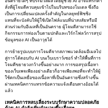
อันตรายใดๆ ที่ประมวลผลโดยผู้ช่วย AI อาจแทรกคำ
สั่งที่ผู้โจมตีควบคุมเข้าไปในบริบทของโมเดล ซึ่งถือ
เป็นการเปลี่ยนแปลงครั้งสำคัญในกลยุทธ์ฟิชชิง
แทนที่จะบังคับให้ผู้ใช้เปิดไฟล์แนบที่น่าสงสัยหรือมี
ส่วนร่วมกับอีเมลที่เป็นอันตราย ผู้โจมตีสามารถใช้
กิจกรรมการท่องเว็บตามปกติและเวิร์กโฟลว์การสรุป
ข้อมูลของ AI เป็นอาวุธได้
การย้ายรูปแบบการโจมตีจากสภาพแวดล้อมอีเมลไป
สู่การโต้ตอบกับ AI บนเว็บเบราว์เซอร์ ทำให้พื้นที่การ
โจมตีขยายวงกว้างขึ้นอย่างมาก การขอสรุปเนื้อหา
ของเว็บเพจเพียงอย่างเดียวก็อาจเพียงพอที่จะทำให้ผู้
ใช้ตกเป็นเหยื่อของเนื้อหาที่เป็นอันตรายซึ่งสร้างขึ้น
ผ่านเทคนิคการแทรกข้อความแจ้งเตือนทางอ้อมได้
แล้ว
เทคนิคการหลบเลี่ยงระบบรักษาความปลอดภัย
ด้วย AI กำลังเพิ่มจำนวนขึ้นเรื่อยๆ