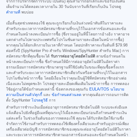
จากการบริหารจัดการระบบ เป็นต้น) คุณสามารถยกเลิกและขอรับเงินคืน
เต็มจำนวนได้ตลอดเวลาภายใน 30 วันนับจากวันที่เรียกเก็บเงิน โปรดดู
คำถามที่
พบบ่อย
เมื่อสิ้นสุดช่วงทดลองใช้ คุณจะถูกเรียกเก็บเงินล่วงหน้าทันทีในราคาและ
สำหรับระยะเวลาการสมัครสมาชิกตามที่ระบุไว้ในเอกสารข้อเสนอและข้อ
กำหนดในหน้าลงทะเบียน/การซื้อ (ซึ่งรวมอยู่ในที่นี้โดยการอ้างอิง ราคาอาจ
แตกต่างกันไปตามประเทศหรือโปรโมชั่นตามรายละเอียดในหน้าการซื้อ)
หากคุณไม่ได้ยกเลิกภายในเวลาที่กำหนด โดยปกติราคาจะเริ่มต้นที่
$79.98
ต่อครึ่งปี (SpyHunter Pro สำหรับ Windows/SpyHunter สำหรับ Mac) การ
สมัครสมาชิกที่คุณซื้อจะได้
รับการต่ออายุโดยอัตโนมัติ
ตามข้อกำหนดใน
หน้าลงทะเบียน/การซื้อ ซึ่งกำหนดให้มีการต่ออายุอัตโนมัติในอัตราค่า
ธรรมเนียมการสมัครสมาชิกมาตรฐานที่ใช้บังคับในขณะที่คุณซื้อครั้งแรก
และสำหรับระยะเวลาการสมัครสมาชิกเดียวกันหรือตามที่ระบุไว้ในเอกสาร
โปรโมชั่น/หน้าการซื้อ โดยมีเงื่อนไขว่าคุณเป็นผู้ใช้ที่สมัครสมาชิกอย่างต่อ
เนื่องและไม่หยุดชะงัก โปรดดูรายละเอียดเพิ่มเติมในหน้าการซื้อ การทดลอง
ใช้อยู่ภายใต้ข้อกำหนดเหล่านี้ ข้อตกลงของคุณกับ
EULA/TOS
นโยบาย
ความเป็นส่วนตัว/คุกกี้
และ
ข้อกำหนดส่วนลด
หากคุณต้องการถอนการติด
ตั้ง SpyHunter
โปรดดูวิธี
การ
สำหรับการชำระเงินเมื่อต่ออายุการสมัครสมาชิกอัตโนมัติ ระบบจะส่งอีเมล
แจ้งเตือนไปยังที่อยู่อีเมลที่คุณระบุไว้เมื่อลงทะเบียนก่อนถึงกำหนดชำระเงิน
แต่ละครั้ง ในช่วงเริ่มต้นของการทดลองใช้ คุณจะได้รับรหัสเปิดใช้งานซึ่ง
จำกัดการใช้งานสำหรับการทดลองใช้เพียงครั้งเดียวและสำหรับอุปกรณ์เพียง
เครื่องเดียวต่อบัญชี การสมัครสมาชิกของคุณจะต่ออายุโดยอัตโนมัติในราคา
และระยะเวลาการสมัครสมาชิกตามเอกสารข้อเสนอและข้อกำหนดในหน้า