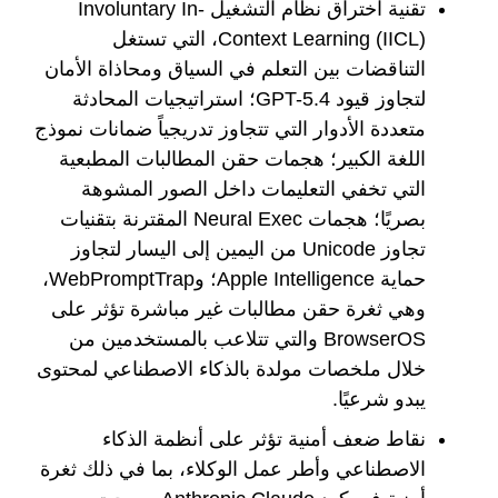
تقنية اختراق نظام التشغيل Involuntary In-
Context Learning (IICL)، التي تستغل
التناقضات بين التعلم في السياق ومحاذاة الأمان
لتجاوز قيود GPT-5.4؛ استراتيجيات المحادثة
متعددة الأدوار التي تتجاوز تدريجياً ضمانات نموذج
اللغة الكبير؛ هجمات حقن المطالبات المطبعية
التي تخفي التعليمات داخل الصور المشوهة
بصريًا؛ هجمات Neural Exec المقترنة بتقنيات
تجاوز Unicode من اليمين إلى اليسار لتجاوز
حماية Apple Intelligence؛ وWebPromptTrap،
وهي ثغرة حقن مطالبات غير مباشرة تؤثر على
BrowserOS والتي تتلاعب بالمستخدمين من
خلال ملخصات مولدة بالذكاء الاصطناعي لمحتوى
يبدو شرعيًا.
نقاط ضعف أمنية تؤثر على أنظمة الذكاء
الاصطناعي وأطر عمل الوكلاء، بما في ذلك ثغرة