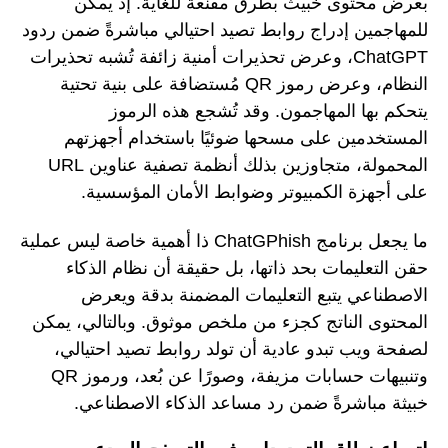
بعرض محتوى خبيث بطرق مقنعة للغاية. إذ يمكن
للمهاجمين إدراج روابط تصيد احتيالي مباشرةً ضمن ردود
ChatGPT، وعرض تحذيرات أمنية زائفة تُشبه تحذيرات
النظام، وعرض رموز QR مُستضافة على بنية تحتية
يتحكم بها المهاجمون. وقد تُشجع هذه الرموز
المستخدمين على مسحها ضوئيًا باستخدام أجهزتهم
المحمولة، متجاوزين بذلك أنظمة تصفية عناوين URL
على أجهزة الكمبيوتر وضوابط الأمان المؤسسية.
ما يجعل برنامج ChatGPhish ذا أهمية خاصة ليس عملية
حقن التعليمات بحد ذاتها، بل حقيقة أن نظام الذكاء
الاصطناعي يتبع التعليمات المضمنة بدقة ويعرض
المحتوى الناتج كجزء من ملخص موثوق. وبالتالي، يمكن
لصفحة ويب تبدو عادية أن تولد روابط تصيد احتيالي،
وتنبيهات حسابات مزيفة، وصورًا عن بُعد، ورموز QR
خبيثة مباشرةً ضمن رد مساعد الذكاء الاصطناعي.