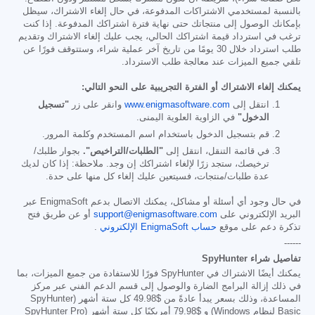
بالنسبة لمستخدمي الاشتراكات المدفوعة، في حال إلغاء الاشتراك، سيظل
بإمكانك الوصول إلى منتجاتك حتى نهاية فترة اشتراكك المدفوعة. إذا كنت
ترغب في استرداد قيمة اشتراكك الحالي، يجب عليك إلغاء الاشتراك وتقديم
طلب استرداد خلال 30 يومًا من تاريخ آخر عملية شراء، وستتوقف فورًا عن
تلقي جميع الميزات عند معالجة طلب الاسترداد.
يمكنك إلغاء الاشتراك أو الفترة التجريبية على النحو التالي:
انتقل إلى
www.enigmasoftware.com
وانقر على زر
"تسجيل
الدخول"
في الزاوية العلوية اليمنى.
قم بتسجيل الدخول باستخدام اسم المستخدم وكلمة المرور.
في قائمة التنقل، انتقل إلى
"الطلبات/التراخيص".
بجوار طلبك/
ترخيصك، ستجد زرًا لإلغاء اشتراكك إن وجد. ملاحظة: إذا كان لديك
عدة طلبات/منتجات، فسيتعين عليك إلغاء كل منها على حدة.
في حال وجود أي أسئلة أو مشاكل، يمكنك الاتصال بدعم EnigmaSoft عبر
البريد الإلكتروني على
support@enigmasoftware.com
أو عن طريق فتح
تذكرة دعم على موقع
حساب EnigmaSoft الإلكتروني
.
------
تفاصيل شراء SpyHunter
يمكنك أيضًا الاشتراك في SpyHunter فورًا للاستفادة من جميع الميزات، بما
في ذلك إزالة البرامج الضارة والوصول إلى قسم الدعم الفني عبر مركز
المساعدة، وذلك بسعر يبدأ عادةً من
$49.98
كل ستة أشهر (SpyHunter
Basic لنظام Windows) و
$79.98
أمريكيًا كل ستة أشهر (SpyHunter Pro