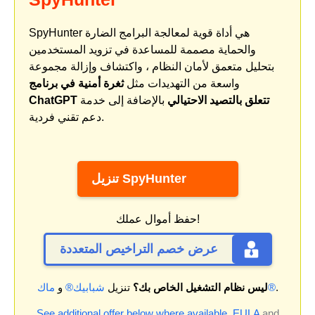
SpyHunter هي أداة قوية لمعالجة البرامج الضارة
والحماية مصممة للمساعدة في تزويد المستخدمين
بتحليل متعمق لأمان النظام ، واكتشاف وإزالة مجموعة
واسعة من التهديدات مثل
ثغرة أمنية في برنامج
ChatGPT تتعلق بالتصيد الاحتيالي
بالإضافة إلى خدمة
دعم تقني فردية.
تنزيل SpyHunter
حفظ أموال عملك!
عرض خصم التراخيص المتعددة
.
ماك®
ليس نظام التشغيل الخاص بك؟
تنزيل
شبابيك®
و
See additional offer below where available.
EULA
and