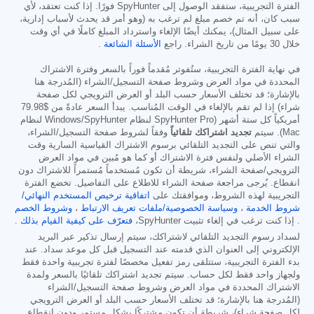
الفترة التجريبية، ستفقد الوصول إلى SpyHunter فورًا. إذا كنت تعتقد، لأي
سبب كان، أنه تم خصم مبلغ لم ترغب به (وهو أمر قد يحدث لأسباب إدارية،
على سبيل المثال)، يمكنك أيضًا الإلغاء واسترداد المبلغ كاملًا في أي وقت
خلال 30 يومًا من تاريخ الشراء. راجع
الأسئلة الشائعة
.
في نهاية الفترة التجريبية، ستُفوتر مُقدماً فوراً بالسعر وفترة الاشتراك
المحددة في مواد العرض وشروط صفحة التسجيل/الشراء (المُدرجة هنا
بالإشارة؛ قد تختلف الأسعار حسب البلد أو العرض الترويجي لكل صفحة
شراء) إذا لم تقم بالإلغاء في الوقت المُناسب. يبدأ السعر عادةً من
$79.98
أمريكياً كل ستة أشهر (SpyHunter Pro لنظام Windows/SpyHunter لنظام
Mac). سيتم
تجديد اشتراكك تلقائياً
وفقاً لشروط صفحة التسجيل/الشراء،
والتي تنص على التجديد التلقائي برسوم الاشتراك القياسية السارية وقت
الشراء الأصلي ولنفس فترة الاشتراك أو كما هو مُبين في مواد العرض
الترويجي/صفحة الشراء، شريطة أن تكون مُستخدماً مُستمراً للاشتراك دون
انقطاع. يُرجى مراجعة صفحة الشراء للاطلاع على التفاصيل. تخضع الفترة
التجريبية لهذه الشروط، وموافقتك على
اتفاقية ترخيص المستخدم النهائي/
شروط الخدمة
،
وسياسة الخصوصية/ملفات تعريف الارتباط
،
وشروط الخصم
. إذا كنت ترغب في إلغاء تثبيت SpyHunter،
فتعرّف على كيفية القيام بذلك
.
لسداد رسوم التجديد التلقائي لاشتراكك، سيتم إرسال تذكير عبر البريد
الإلكتروني إلى العنوان الذي قدمته عند التسجيل قبل كل موعد سداد. عند
بدء الفترة التجريبية، ستتلقى رمز تفعيل مخصصًا لفترة تجريبية واحدة فقط
ولجهاز واحد فقط لكل حساب. سيتم تجديد اشتراكك تلقائيًا بالسعر ولمدة
الاشتراك المحددة في مواد العرض وشروط صفحة التسجيل/الشراء
(المُدرجة هنا بالإشارة؛ قد تختلف الأسعار حسب البلد أو العرض الترويجي
لكل صفحة شراء)، شريطة أن تكون مشتركًا بشكل مستمر ودون انقطاع.