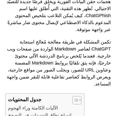
هجمات حقن البيانات الفورية ويخلق فرصًا جديدة للتصيّد
الاحتيالي. تُظهر هذه التقنية، التي أُطلق عليها اسم
ChatGPhish، كيف يُمكن التلاعب بتلخيص المحتوى
المدعوم بالذكاء الاصطناعي لإيصال محتوى ضار مباشرةً
عبر واجهة موثوقة.
تكمن المشكلة في طريقة معالجة مُعالج استجابة
ChatGPT لعناصر Markdown الواردة من صفحات ويب
خارجية. فعندما يُلخص برنامج الدردشة الآلي محتوىً
خارجيًا، فإنه يثق تلقائيًا بروابط Markdown المضمنة
وعناوين URL للصور، ويجلب الصور من مواقع خارجية،
ويعرض الروابط كعناصر تفاعلية قابلة للنقر ضمن واجهة
المساعد.
جدول المحتويات
الآليات الكامنة وراء الهجوم
اتساع نطاق التهديدات في التصفح