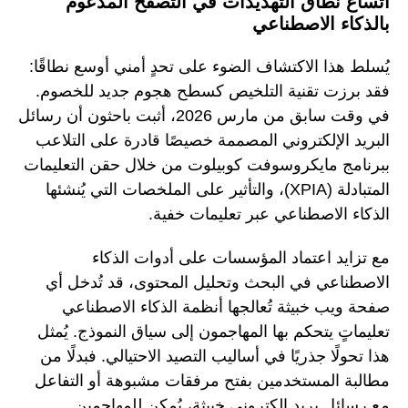
اتساع نطاق التهديدات في التصفح المدعوم
بالذكاء الاصطناعي
يُسلط هذا الاكتشاف الضوء على تحدٍ أمني أوسع نطاقًا:
فقد برزت تقنية التلخيص كسطح هجوم جديد للخصوم.
في وقت سابق من مارس 2026، أثبت باحثون أن رسائل
البريد الإلكتروني المصممة خصيصًا قادرة على التلاعب
ببرنامج مايكروسوفت كوبيلوت من خلال حقن التعليمات
المتبادلة (XPIA)، والتأثير على الملخصات التي يُنشئها
الذكاء الاصطناعي عبر تعليمات خفية.
مع تزايد اعتماد المؤسسات على أدوات الذكاء
الاصطناعي في البحث وتحليل المحتوى، قد تُدخل أي
صفحة ويب خبيثة تُعالجها أنظمة الذكاء الاصطناعي
تعليماتٍ يتحكم بها المهاجمون إلى سياق النموذج. يُمثل
هذا تحولًا جذريًا في أساليب التصيد الاحتيالي. فبدلًا من
مطالبة المستخدمين بفتح مرفقات مشبوهة أو التفاعل
مع رسائل بريد إلكتروني خبيثة، يُمكن للمهاجمين