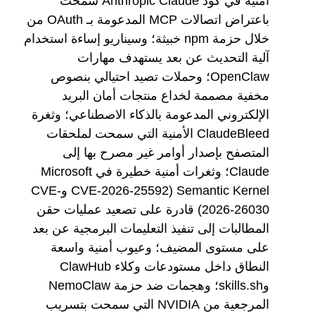
أمنية في كود Anthropic Claude سمحت
باعتراض اتصالات MCP المدعومة بـ OAuth من
خلال حزمة npm خبيثة؛ وسيناريو إساءة استخدام
آلية التحديث عن بعد يستهدف مهارات
OpenClaw؛ وحملات تصيد احتيالي بنصوص
مخفية مصممة لخداع منتجات أمان البريد
الإلكتروني المدعومة بالذكاء الاصطناعي؛ وثغرة
ClaudeBleed الأمنية التي سمحت لملحقات
المتصفح بإصدار أوامر غير مصرح بها إلى
Claude؛ وثغرات أمنية خطيرة في Microsoft
Semantic Kernel (CVE-2026-25592 وCVE-
2026-26030) قادرة على تصعيد عمليات حقن
المطالبات إلى تنفيذ التعليمات البرمجية عن بعد
على مستوى المضيف؛ وعيوب أمنية واسعة
النطاق داخل مستودعات وكلاء ClawHub
وskills.sh؛ وهجمات ضد حزمة NemoClaw
المرجعية من NVIDIA التي سمحت بتسريب