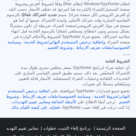
لنظام Windows/SpyHunter لنظام Mac) وفقًا لشروط العرض وشروط
صفحة التسجيل/الشراء (المُدرجة هنا كمرجع؛ قد تختلف الأسعار حسب البلد
أو العرض الترويجي لكل صفحة شراء). سيتم
تجديد اشتراكك تلقائيًا
بالرسوم
القياسية السارية وقت شرائك الأصلي، ولمدة الاشتراك نفسها أو كما هو
موضح في مواد العرض الترويجي/صفحة الشراء، شريطة أن تكون مشتركًا
بشكل مستمر ودون انقطاع، وستتلقى إشعارًا بالرسوم القادمة قبل انتهاء
صلاحية اشتراكك. يخضع شراء SpyHunter للشروط والأحكام الواردة في
صفحة الشراء،
واتفاقية ترخيص المستخدم النهائي/شروط الخدمة
،
وسياسة
الخصوصية/ملفات تعريف الارتباط
،
وشروط الخصم
.
------
الشروط العامة
أي عملية شراء لبرنامج SpyHunter بسعر مخفّض تسري طوال مدة
الاشتراك المخفّض. بعد ذلك، سيتم تطبيق السعر القياسي الساري على
التجديدات التلقائية وعمليات الشراء المستقبلية. الأسعار قابلة للتغيير،
وسنُبلغكم مسبقًا بأي تغييرات.
تخضع جميع إصدارات SpyHunter لموافقتك على
اتفاقية ترخيص المستخدم
النهائي/شروط الخدمة
،
وسياسة الخصوصية/ملفات تعريف الارتباط
،
وشروط
الخصم
. يُرجى أيضًا الاطلاع على
الأسئلة الشائعة
ومعايير تقييم التهديدات
.
إذا كنت ترغب في إلغاء تثبيت SpyHunter،
فتعرّف على كيفية القيام بذلك
.
الصفحة الرئيسية
برنامج إلغاء التثبيت خطوات
معايير تقييم التهديد