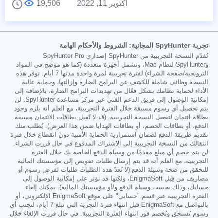
أكتوبر 11, 2022
19,506
تجربة SpyHunter المجانية: الشروط والأحكام الهامة
تُقدّم النسخة التجريبية من SpyHunter إصداري SpyHunter Pro
وSpyHunter لنظام Mac، وتشمل أجهزة متعددة (كما هو موضح في المواد
الترويجية/صفحة الشراء) لفترة تجريبية لمرة واحدة مدتها 7 أيام. توفر هذه
النسخة وظائف شاملة للكشف عن البرامج الضارة وإزالتها، وحماية عالية
الأداء لحماية نظامك بشكل فعّال من تهديدات البرامج الضارة، بالإضافة إلى
إمكانية الوصول إلى فريق الدعم الفني عبر مركز مساعدة SpyHunter. لن
يتم تحصيل أي رسوم مسبقة خلال الفترة التجريبية، مع العلم أنه يلزم وجود
بطاقة ائتمان لتفعيل النسخة التجريبية. (قد لا تُقبل بطاقات الائتمان مسبقة
الدفع، أو بطاقات الخصم، أو بطاقات الهدايا ضمن هذا العرض). يُطلب منك
تقديم طريقة الدفع لضمان استمرارية الحماية الأمنية دون انقطاع خلال فترة
انتقالك من النسخة التجريبية إلى الاشتراك المدفوع في حال قررت الشراء.
لن يتم خصم أي مبلغ مقدمًا من وسيلة الدفع الخاصة بك خلال الفترة
التجريبية، مع العلم أنه قد يتم إرسال طلبات تفويض إلى مؤسستك المالية
للتحقق من صحة وسيلة الدفع (لا تُعدّ هذه الطلبات طلبات لفرض رسوم أو
مصاريف من قِبل EnigmaSoft، ولكنها قد تؤثر على إمكانية الوصول إلى
حسابك، وذلك بحسب وسيلة الدفع و/أو مؤسستك المالية). يمكنك إلغاء
الفترة التجريبية عبر قسم "حسابي" على موقع EnigmaSoft الإلكتروني، أو
بالتواصل مع EnigmaSoft قبل انتهاء فترة التجربة التي تبلغ 7 أيام، لتجنب أي
رسوم تُستحق وتُخصم فور انتهاء الفترة التجريبية. في حال قررت الإلغاء خلال