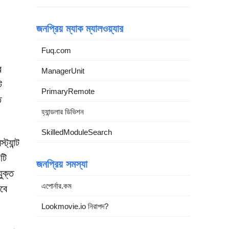
জনপ্রিয় ম্যাক ম্যালওয়্যার
Fuq.com
র
ManagerUnit
ট
PrimaryRemote
ত
হ্যান্ডলার ডিভিশন
SkilledModuleSearch
্যান্ট
টি
জনপ্রিয় সমস্যা
ুক্ত
এপোর্নার.কম
েবে
Lookmovie.io নিরাপদ?