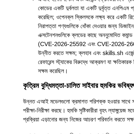
কোডের একটি দুর্বলতা যা একটি দুর্বৃত্ত এনপি
করেছিল; ওপেনক্ল স্কিলসকে লক্ষ্য করে একটি 
নিরাপত্তা পণ্যগুলিকে ধোঁকা দেওয়ার জন্য ডিজাইন 
এক্সটেনশনগুলিকে ক্লডের কাছে অননুমোদিত কমান্ড জা
(CVE-2026-25592 এবং CVE-2026-26030) য
উন্নীত করতে সক্ষম; ক্লহাব এবং skills.sh এজেন্
রেফারেন্স স্ট্যাকের বিরুদ্ধে আক্রমণ যা ক্ষতিক
সক্ষম করেছিল।
কৃত্রিম বুদ্ধিমত্তা-চালিত সাইবার হুমকির ভবিষ্য
উন্নত এআই মডেলগুলো ক্রমাগত পরিপক্ক হওয়ার সাথে সাথে
পরীক্ষা-নিরীক্ষা করছে। হুমকি সৃষ্টিকারীরা বৃহৎ ল্যাঙ্গু
প্রক্রিয়া এড়ানোর জন্য নিজের আচরণ পরিবর্তন করতে সক্