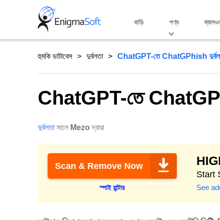
Skip
to
বাড়ি
পণ্য
ম্যালও
content
হুমকি ডাটাবেস
দুর্বলতা
ChatGPT-তে ChatGPhish দুর্বল
ChatGPT-তে ChatGPhis
দুর্বলতা
সালে
Mezo
দ্বারা
HI
Scan & Remove Now
Start 
See add
স্পাই হান্টার