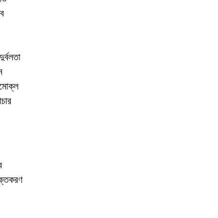
ভব
ুর্বলতা
ে
েমোক্ল
াচার
ে
াক্তকরণ