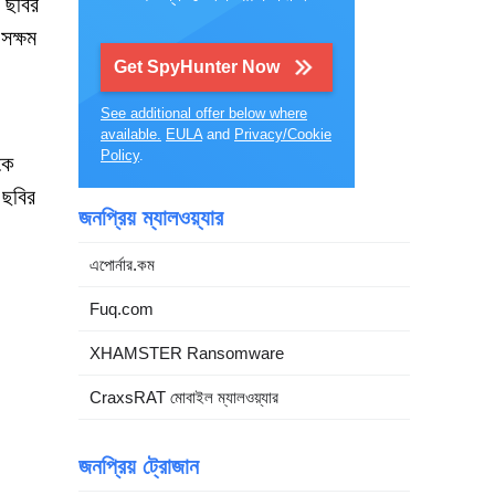
 ছবির
সক্ষম
Get SpyHunter Now
See additional offer below where
available.
EULA
and
Privacy/Cookie
Policy
.
কে
 ছবির
জনপ্রিয় ম্যালওয়্যার
এপোর্নার.কম
Fuq.com
XHAMSTER Ransomware
CraxsRAT মোবাইল ম্যালওয়্যার
জনপ্রিয় ট্রোজান