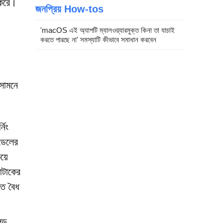
 করে।
জনপ্রিয় How-tos
'macOS এই অ্যাপটি ম্যালওয়্যারমুক্ত কিনা তা যাচাই
করতে পারছে না' সমস্যাটি কীভাবে সমাধান করবেন
 সামনে
নিং
মডেলের
য়ে
াটাকের
তে বৈধ
্লড