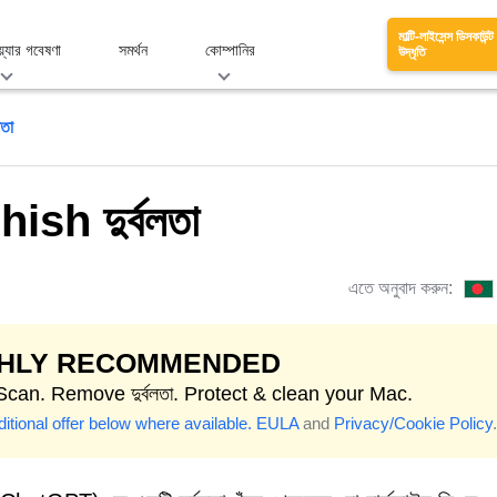
মাল্টি-লাইসেন্স ডিসকাউন্ট
য়্যার গবেষণা
সমর্থন
কোম্পানির
উদ্ধৃতি
তা
h দুর্বলতা
এতে অনুবাদ করুন:
GHLY RECOMMENDED
Scan. Remove দুর্বলতা. Protect & clean your Mac.
itional offer below where available.
EULA
and
Privacy/Cookie Policy
.