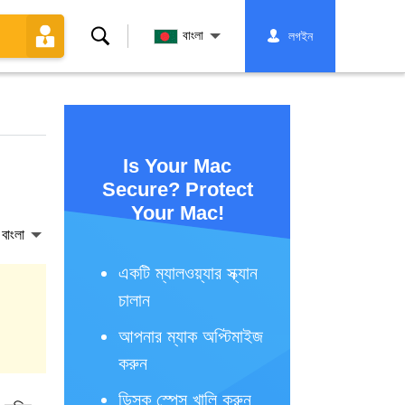
অনুসন্ধান
বাংলা
লগইন
করুন
Is Your Mac
Secure? Protect
Your Mac!
বাংলা
একটি ম্যালওয়্যার স্ক্যান
চালান
আপনার ম্যাক অপ্টিমাইজ
করুন
ডিস্ক স্পেস খালি করুন