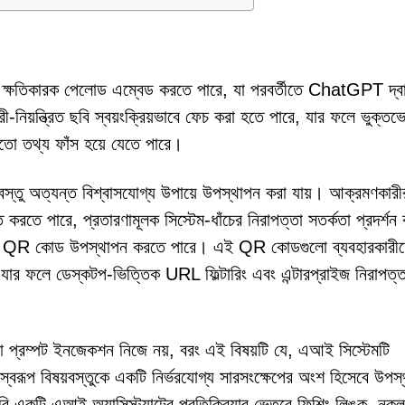
্ষতিকারক পেলোড এম্বেড করতে পারে, যা পরবর্তীতে ChatGPT দ্বা
রী-নিয়ন্ত্রিত ছবি স্বয়ংক্রিয়ভাবে ফেচ করা হতে পারে, যার ফলে ভুক্ত
তো তথ্য ফাঁস হয়ে যেতে পারে।
়বস্তু অত্যন্ত বিশ্বাসযোগ্য উপায়ে উপস্থাপন করা যায়। আক্রমণকারী
করতে পারে, প্রতারণামূলক সিস্টেম-ধাঁচের নিরাপত্তা সতর্কতা প্রদর্শন
ট করা QR কোড উপস্থাপন করতে পারে। এই QR কোডগুলো ব্যবহারকারীদ
যার ফলে ডেস্কটপ-ভিত্তিক URL ফিল্টারিং এবং এন্টারপ্রাইজ নিরাপত্ত
লো প্রম্পট ইনজেকশন নিজে নয়, বরং এই বিষয়টি যে, এআই সিস্টেমটি
লস্বরূপ বিষয়বস্তুকে একটি নির্ভরযোগ্য সারসংক্ষেপের অংশ হিসেবে উপস
একটি এআই অ্যাসিস্ট্যান্টের প্রতিক্রিয়ার ভেতরে ফিশিং লিঙ্ক, নকল