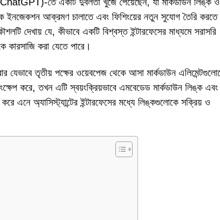
hatGPT)-তে একটি দুর্বলতা খুঁজে পেয়েছেন, যা মার্কডাউন লিঙ্ক ও
ক্ষণিক ইনজেকশন আক্রমণ চালাতে এবং ফিশিংয়ের নতুন সুযোগ তৈরি করতে 
ি দেখায় যে, কীভাবে একটি বিশ্বস্ত ইন্টারফেসের মাধ্যমে সরাসরি
পকে কারসাজি করা যেতে পারে।
র যেভাবে তৃতীয় পক্ষের ওয়েবপেজ থেকে আসা মার্কডাউন এলিমেন্টগুলো
ংক্ষেপ করে, তখন এটি স্বয়ংক্রিয়ভাবে এমবেডেড মার্কডাউন লিঙ্ক এবং
ে এনে অ্যাসিস্ট্যান্টের ইন্টারফেসের মধ্যে লিঙ্কগুলোকে সক্রিয় ও