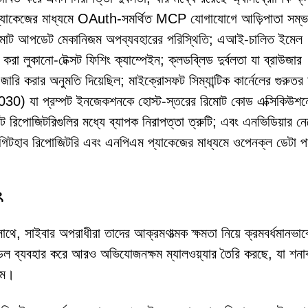
এম প্যাকেজের মাধ্যমে OAuth-সমর্থিত MCP যোগাযোগে আড়িপাতা সম্
রিমোট আপডেট মেকানিজম অপব্যবহারের পরিস্থিতি; এআই-চালিত ইমেল
করা লুকানো-টেক্সট ফিশিং ক্যাম্পেইন; ক্লডব্লিড দুর্বলতা যা ব্রাউজার
রি করার অনুমতি দিয়েছিল; মাইক্রোসফট সিম্যান্টিক কার্নেলের গুরুতর দ
া প্রম্পট ইনজেকশনকে হোস্ট-স্তরের রিমোট কোড এক্সিকিউশন
ট রিপোজিটরিগুলির মধ্যে ব্যাপক নিরাপত্তা ত্রুটি; এবং এনভিডিয়ার ন
ারক গিটহাব রিপোজিটরি এবং এনপিএম প্যাকেজের মাধ্যমে ওপেনক্ল ডেটা প
ৎ
, সাইবার অপরাধীরা তাদের আক্রমণাত্মক ক্ষমতা নিয়ে ক্রমবর্ধমানভাব
য়েজ মডেল ব্যবহার করে আরও অভিযোজনক্ষম ম্যালওয়্যার তৈরি করছে, যা শন
ষম।