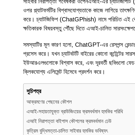
সাইবার নিরাপত্তা গবেষকরা ওপেনএআই-এর চ্যাটজিপিটি (C
ওপর প্ল্যাটফর্মটির বিশ্বাসযোগ্যতাকে কাজে লাগিয়ে তাৎ
করে। চ্যাটজিফিশ (ChatGPhish) নামে পরিচিত এই কৌশলট
ক্ষতিকারক বিষয়বস্তু পৌঁছে দিতে এআই-চালিত সারসংক্ষে
সমস্যাটির মূল কারণ হলো, ChatGPT-এর রেসপন্স রেন্ডারা
প্রসেস করে। যখন চ্যাটবটটি বাইরের কোনো কন্টেন্টের সারস
ইউআরএলগুলোকে বিশ্বাস করে, এবং দূরবর্তী ছবিগুলো ফেচ কর
ক্লিকযোগ্য এলিমেন্ট হিসেবে প্রদর্শন করে।
সুচিপত্র
আক্রমণের পেছনের কৌশল
এআই-সহায়তাযুক্ত ব্রাউজিংয়ের ক্রমবর্ধমান হুমকির পরিধি
এআই নিরাপত্তা বাইপাস কৌশলের ক্রমবর্ধমান ঢেউ
কৃত্রিম বুদ্ধিমত্তা-চালিত সাইবার হুমকির ভবিষ্যৎ