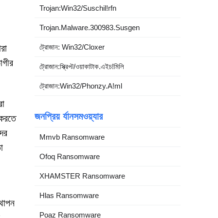
Trojan:Win32/Suschil!rfn
Trojan.Malware.300983.Susgen
রা
ট্রোজান: Win32/Cloxer
ভোগীর
ট্রোজান:স্ক্রিপ্ট/ওয়াকাটাক.এইচ!মিলি
ট্রোজান:Win32/Phonzy.A!ml
রা
জনপ্রিয় র্যানসমওয়্যার
 করতে
ের
Mmvb Ransomware
া
Ofoq Ransomware
XHAMSTER Ransomware
Hlas Ransomware
্থাপন
Poaz Ransomware