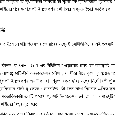
শনে আক্রমণের স্থানান্তর আক্রমণের সুযোগকে ব্যাপকভাবে প্রসারিত
রকারীদের পরোক্ষ প্রম্পট ইনজেকশন কৌশলের মাধ্যমে তৈরি ক্ষতিকারক
ঢেউ
পদ্ধতি উন্মোচনকারী গবেষণার জোয়ারের মধ্যেই চ্যাটজিফিশের এই তথ্যটি
রেক কৌশল, যা GPT-5.4-এর বিধিনিষেধ এড়ানোর জন্য ইন-কনটেক্সট লার্
 লাগায়; মাল্টি-টার্ন কনভারসেশন কৌশল, যা ধীরে ধীরে বৃহৎ ল্যাঙ্গুয়েজ 
প্রম্পট ইনজেকশন অ্যাটাক, যা দৃশ্যত বিকৃত ছবির মধ্যে নির্দেশাবলী লুকি
ন্য ইউনিকোড রাইট-টু-লেফট ওভাররাইড কৌশলের সাথে নিউরাল এক্সিক অ্য
ে প্রভাবিতকারী একটি পরোক্ষ প্রম্পট ইনজেকশন দুর্বলতা, যা আপাতদৃষ্টি
ারকারীদের বিভ্রান্ত করত।
াবিত করে এমন নিরাপত্তা দুর্বলতা, যার মধ্যে রয়েছে অ্যানথ্রোপিক ক