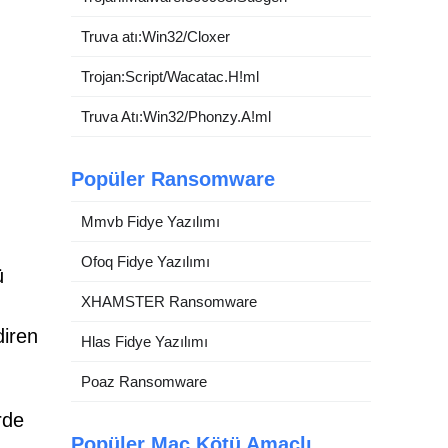
Truva atı:Win32/Cloxer
Trojan:Script/Wacatac.H!ml
Truva Atı:Win32/Phonzy.A!ml
Popüler Ransomware
Mmvb Fidye Yazılımı
Ofoq Fidye Yazılımı
ü
XHAMSTER Ransomware
diren
Hlas Fidye Yazılımı
Poaz Ransomware
rde
Popüler Mac Kötü Amaçlı