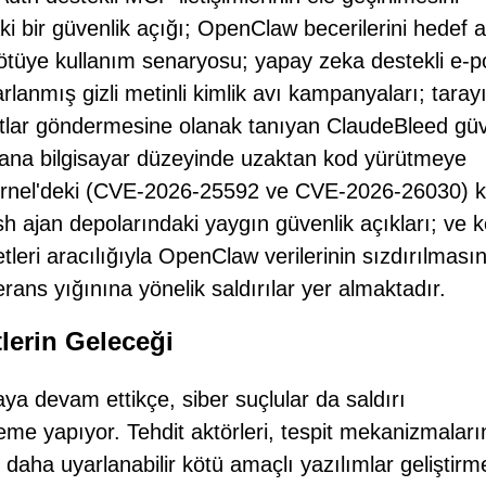
 bir güvenlik açığı; OpenClaw becerilerini hedef a
tüye kullanım senaryosu; yapay zeka destekli e-p
arlanmış gizli metinli kimlik avı kampanyaları; taray
utlar göndermesine olanak tanıyan ClaudeBleed güv
ı ana bilgisayar düzeyinde uzaktan kod yürütmeye
ernel'deki (CVE-2026-25592 ve CVE-2026-26030) kr
sh ajan depolarındaki yaygın güvenlik açıkları; ve 
eri aracılığıyla OpenClaw verilerinin sızdırılmasın
ns yığınına yönelik saldırılar yer almaktadır.
lerin Geleceği
a devam ettikçe, siber suçlular da saldırı
eneme yapıyor. Tehdit aktörleri, tespit mekanizmalar
 daha uyarlanabilir kötü amaçlı yazılımlar geliştirm