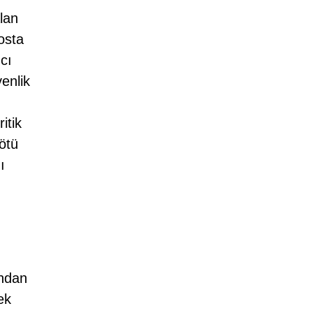
lan
osta
ıcı
enlik
itik
kötü
ı
ından
ek