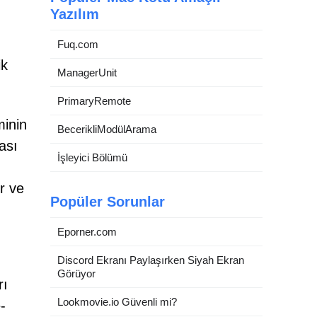
Yazılım
Fuq.com
ik
ManagerUnit
PrimaryRemote
minin
BecerikliModülArama
çası
İşleyici Bölümü
r ve
Popüler Sorunlar
Eporner.com
Discord Ekranı Paylaşırken Siyah Ekran
Görüyor
rı
Lookmovie.io Güvenli mi?
-