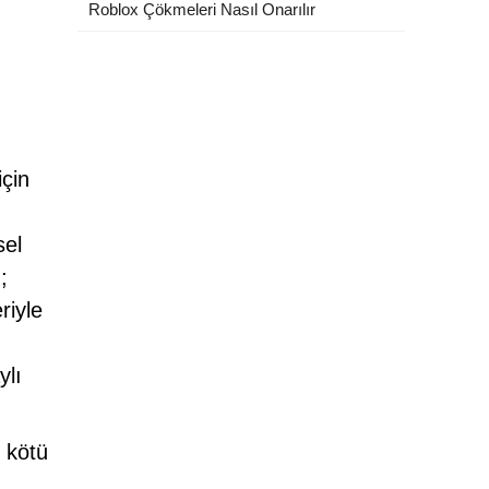
Roblox Çökmeleri Nasıl Onarılır
için
sel
;
riyle
ylı
, kötü