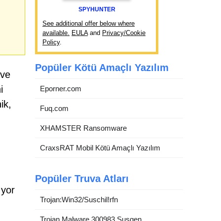
SPYHUNTER
See additional offer below where
available.
EULA
and
Privacy/Cookie
Policy
.
Popüler Kötü Amaçlı Yazılım
 ve
i
Eporner.com
ik,
Fuq.com
XHAMSTER Ransomware
CraxsRAT Mobil Kötü Amaçlı Yazılım
Popüler Truva Atları
ıyor
Trojan:Win32/Suschil!rfn
Trojan.Malware.300983.Susgen