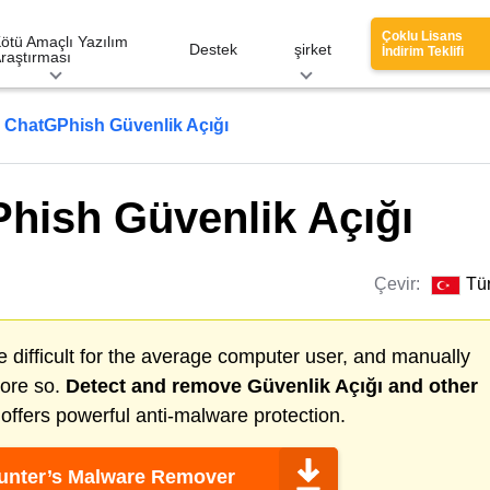
Çoklu Lisans
ötü Amaçlı Yazılım
Destek
şirket
İndirim Teklifi
raştırması
ChatGPhish Güvenlik Açığı
hish Güvenlik Açığı
Çevir:
Tü
 difficult for the average computer user, and manually
more so.
Detect and remove
Güvenlik Açığı
and other
ffers powerful anti-malware protection.
nter’s Malware Remover