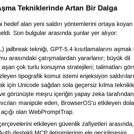
Aşma Tekniklerinde Artan Bir Dalga
i hedef alan yeni saldırı yöntemlerini ortaya koyan
ldi. Son bulgular arasında şunlar yer alıyor:
 jailbreak tekniği, GPT-5.4 kısıtlamalarını aşmak 
u arasındaki çatışmalardan yararlanır; büyük dil
şan çok turlu konuşma stratejileri; talimatları gör
leyen tipografik komut istemi enjeksiyon saldırıları
k için Unicode sağdan sola geçersiz kılma teknikle
ı; ve görünüşte meşru içeriğin yapay zeka tarafından
lanıcıları manipüle eden, BrowserOS'u etkileyen dola
ik açığı olan WebPromptTrap.
rçevelerini etkileyen güvenlik zafiyetleri arasında
uth destekli MCP iletişimlerinin ele geçirilmesini