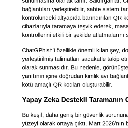
sunulmasına olanak tanır. Saldırganlar, C
bağlantıları yerleştirebilir, sahte sistem ta
kontrolündeki altyapıda barındırılan QR kod
cihazlarıyla taramaya teşvik ederek, masa
kontrollerini etkili bir şekilde atlatmalarını 
ChatGPhish'i özellikle önemli kılan şey, 
yerleştirilmiş talimatları sadakatle takip e
olarak sunmasıdır. Bu nedenle, görünüşte
yanıtının içine doğrudan kimlik avı bağlant
kötü amaçlı QR kodları oluşturabilir.
Yapay Zeka Destekli Taramanın G
Bu keşif, daha geniş bir güvenlik sorununa
yüzeyi olarak ortaya çıktı. Mart 2026'nın 