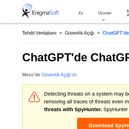
Skip
to
K
Ev
Ürünler
A
content
Tehdit Veritabanı
Güvenlik Açığı
ChatGPT'de 
ChatGPT'de ChatGP
Mezo'de
Güvenlik Açığı
'de
Detecting threats on a system may be
removing all traces of threats even 
threats with SpyHunter.
SpyHunter o
Download SpyHu