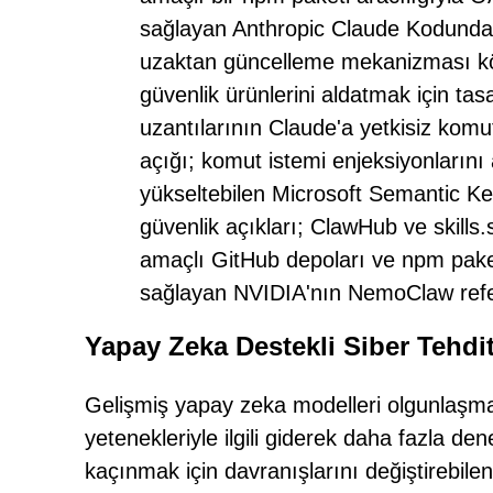
sağlayan Anthropic Claude Kodundaki
uzaktan güncelleme mekanizması kö
güvenlik ürünlerini aldatmak için tas
uzantılarının Claude'a yetkisiz kom
açığı; komut istemi enjeksiyonların
yükseltebilen Microsoft Semantic K
güvenlik açıkları; ClawHub ve skills.
amaçlı GitHub depoları ve npm paketl
sağlayan NVIDIA'nın NemoClaw refera
Yapay Zeka Destekli Siber Tehdit
Gelişmiş yapay zeka modelleri olgunlaşmay
yetenekleriyle ilgili giderek daha fazla d
kaçınmak için davranışlarını değiştirebilen