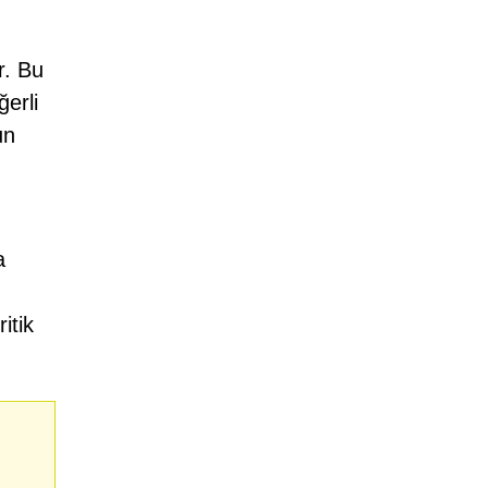
r. Bu
ğerli
un
a
itik