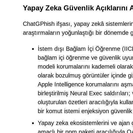
Yapay Zeka Güvenlik Açıklarını 
ChatGPhish ifşası, yapay zekâ sistemlerin
araştırmaların yoğunlaştığı bir dönemde ge
İstem dışı Bağlam İçi Öğrenme (IICL)
bağlam içi öğrenme ve güvenlik uyum
modeli korumalarını kademeli olarak a
olarak bozulmuş görüntüler içinde giz
Apple Intelligence korumalarını aşma
birleştirilmiş Neural Exec saldırılar
oluşturulan özetleri aracılığıyla kul
bir komut istemi enjeksiyon güvenl
Yapay zeka ekosistemlerini ve ajan çe
amaçlı bir npm paketi aracılığıyla OA