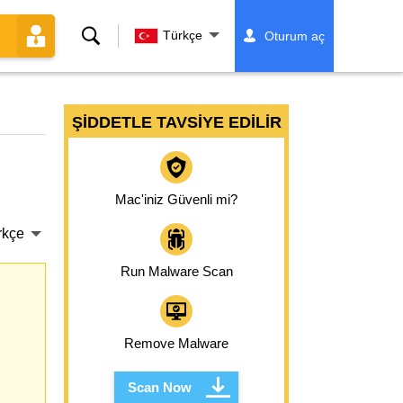
Ara
Türkçe
Oturum aç
ŞIDDETLE TAVSIYE EDILIR
Mac'iniz Güvenli mi?
rkçe
Run Malware Scan
Remove Malware
Scan Now