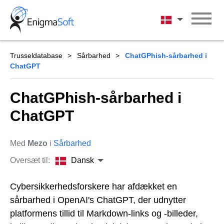
Skip
to
Dansk
content
Trusseldatabase
Sårbarhed
ChatGPhish-sårbarhed i
ChatGPT
ChatGPhish-sårbarhed i
ChatGPT
Med
Mezo
i
Sårbarhed
Oversæt til:
Dansk
Cybersikkerhedsforskere har afdækket en
sårbarhed i OpenAI's ChatGPT, der udnytter
platformens tillid til Markdown-links og -billeder,