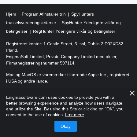
Hjem
Program Afinstaller trin
SpyHunters
trusselsvurderingskriterier
SpyHunter Yderligere vilkår og
betingelser
RegHunter Yderligere vilkår og betingelser
Registreret kontor: 1 Castle Street, 3. sal, Dublin 2 D02XD82
Irland.
EnigmaSoft Limited, Private Company Limited med aktier,
Firmanegistreringsnummer 597114.
Mac og MacOS er varemærker tilhørende Apple Inc., registreret
i USA og andre lande.
Copyright 2016-
2026
. EnigmaSoft Ltd. Alle rettigheder
Enigmasoftware.com uses cookies to provide you with a
forbeholdes.
better browsing experience and analyze how users navigate
and utilize the Site. By using this Site or clicking on "OK", you
consent to the use of cookies.
Lær mere
.