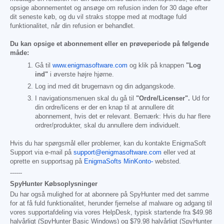
opsige abonnementet og ansøge om refusion inden for 30 dage efter
dit seneste køb, og du vil straks stoppe med at modtage fuld
funktionalitet, når din refusion er behandlet.
Du kan opsige et abonnement eller en prøveperiode på følgende
måde:
Gå til
www.enigmasoftware.com
og klik på knappen
"Log
ind"
i øverste højre hjørne.
Log ind med dit brugernavn og din adgangskode.
I navigationsmenuen skal du gå til
"Ordre/Licenser".
Ud for
din ordre/licens er der en knap til at annullere dit
abonnement, hvis det er relevant. Bemærk: Hvis du har flere
ordrer/produkter, skal du annullere dem individuelt.
Hvis du har spørgsmål eller problemer, kan du kontakte EnigmaSoft
Support via e-mail på
support@enigmasoftware.com
eller ved at
oprette en supportsag på
EnigmaSofts MinKonto-
websted.
------
SpyHunter Købsoplysninger
Du har også mulighed for at abonnere på SpyHunter med det samme
for at få fuld funktionalitet, herunder fjernelse af malware og adgang til
vores supportafdeling via vores HelpDesk, typisk startende fra
$49.98
halvårligt (SpyHunter Basic Windows) og
$79.98
halvårligt (SpyHunter