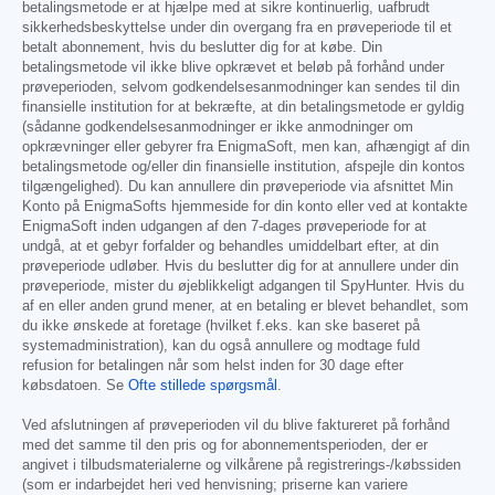
betalingsmetode er at hjælpe med at sikre kontinuerlig, uafbrudt
sikkerhedsbeskyttelse under din overgang fra en prøveperiode til et
betalt abonnement, hvis du beslutter dig for at købe. Din
betalingsmetode vil ikke blive opkrævet et beløb på forhånd under
prøveperioden, selvom godkendelsesanmodninger kan sendes til din
finansielle institution for at bekræfte, at din betalingsmetode er gyldig
(sådanne godkendelsesanmodninger er ikke anmodninger om
opkrævninger eller gebyrer fra EnigmaSoft, men kan, afhængigt af din
betalingsmetode og/eller din finansielle institution, afspejle din kontos
tilgængelighed). Du kan annullere din prøveperiode via afsnittet Min
Konto på EnigmaSofts hjemmeside for din konto eller ved at kontakte
EnigmaSoft inden udgangen af den 7-dages prøveperiode for at
undgå, at et gebyr forfalder og behandles umiddelbart efter, at din
prøveperiode udløber. Hvis du beslutter dig for at annullere under din
prøveperiode, mister du øjeblikkeligt adgangen til SpyHunter. Hvis du
af en eller anden grund mener, at en betaling er blevet behandlet, som
du ikke ønskede at foretage (hvilket f.eks. kan ske baseret på
systemadministration), kan du også annullere og modtage fuld
refusion for betalingen når som helst inden for 30 dage efter
købsdatoen. Se
Ofte stillede spørgsmål
.
Ved afslutningen af prøveperioden vil du blive faktureret på forhånd
med det samme til den pris og for abonnementsperioden, der er
angivet i tilbudsmaterialerne og vilkårene på registrerings-/købssiden
(som er indarbejdet heri ved henvisning; priserne kan variere