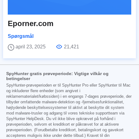
Eporner.com
Spørgsmål
april 23, 2025
21,421
SpyHunter gratis prøveperiode: Vigtige vilkår og
betingelser
SpyHunter-prøveperioden er til SpyHunter Pro eller SpyHunter til Mac
og inkluderer flere enheder (som angivet i
reklamematerialet/købssiden) i en engangs 7-dages prøveperiode, der
tilbyder omfattende malware-detektion og -fjernelsesfunktionalitet,
højtydende beskyttelsessystemer til aktivt at beskytte dit system
mod malware-trusler og adgang til vores tekniske supportteam via
SpyHunter HelpDesk. Du vil ikke blive opkrævet på forhånd i
prøveperioden, selvom et kreditkort er påkrævet for at aktivere
prøveperioden. (Forudbetalte kreditkort, betalingskort og gavekort
accepteres muligvis ikke under dette tilbud.) Kravet til din