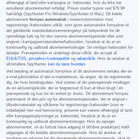
afhængigt af land eller kampagne pr. købsside), hvis du ikke har
annulleret abonnementet rettidigt. Prisen starter typisk ved
$79.98
halvårligt (SpyHunter Pro Windows/SpyHunter til Mac). Dit købte
abonnement
fornyes automatisk
i overensstemmelse med
registrerings-/købssidens vilkår, som giver automatiske fornyelser til
det gældende standardabonnementsgebyr på tidspunktet for dit
oprindelige køb og for den samme abonnementsperiode eller som
angivet i kampagnematerialerne/købssiden, forudsat at du er en
kontinuerlig og uafbrudt abonnementsbruger. Se venligst købssiden for
detaljer. Prøveperioden er underlagt disse vilkår, din accept af
EULA/TOS
,
privatlivs-/cookiepolitik
og
rabatvilkår
. Hvis du ønsker at
afinstallere SpyHunter,
kan du lære hvordan
.
Ved betaling af automatisk fornyelse af dit abonnement sendes der en
e-mail-påmindelse til den e-mailadresse, du angav, da du registrerede
dig, før hver betalingsdato. Ved starten af din prøveperiode modtager
du en aktiveringskode, der er begrænset til kun at blive brugt i én
prøveperiode og kun for én enhed pr. konto. Dit abonnement fornyes
automatisk til den pris og for abonnementsperioden, der er angivet i
tilbudsmaterialet og vilkårene for registrerings-/købssiden (som er
indarbejdet heri ved henvisning; priserne kan variere afhængigt af land
eller kampagneoplysninger pr. købsside), forudsat at du er en
kontinuerlig og uafbrudt abonnementsbruger. Hvis du opsiger
abonnementet, vil du fortsat have adgang til dit/dine produkt(er) indtil
udgangen af din betalte abonnementsperiode. Hvis du ønsker at
modtage en refusion for din daværende abonnementsperiode, skal du