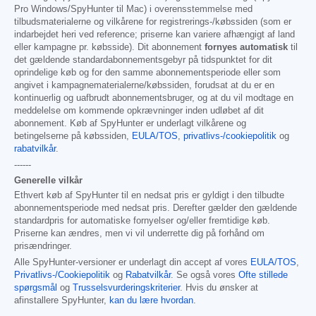
Pro Windows/SpyHunter til Mac) i overensstemmelse med
tilbudsmaterialerne og vilkårene for registrerings-/købssiden (som er
indarbejdet heri ved reference; priserne kan variere afhængigt af land
eller kampagne pr. købsside). Dit abonnement
fornyes automatisk
til
det gældende standardabonnementsgebyr på tidspunktet for dit
oprindelige køb og for den samme abonnementsperiode eller som
angivet i kampagnematerialerne/købssiden, forudsat at du er en
kontinuerlig og uafbrudt abonnementsbruger, og at du vil modtage en
meddelelse om kommende opkrævninger inden udløbet af dit
abonnement. Køb af SpyHunter er underlagt vilkårene og
betingelserne på købssiden,
EULA/TOS
,
privatlivs-/cookiepolitik
og
rabatvilkår
.
------
Generelle vilkår
Ethvert køb af SpyHunter til en nedsat pris er gyldigt i den tilbudte
abonnementsperiode med nedsat pris. Derefter gælder den gældende
standardpris for automatiske fornyelser og/eller fremtidige køb.
Priserne kan ændres, men vi vil underrette dig på forhånd om
prisændringer.
Alle SpyHunter-versioner er underlagt din accept af vores
EULA/TOS
,
Privatlivs-/Cookiepolitik
og
Rabatvilkår
. Se også vores
Ofte stillede
spørgsmål
og
Trusselsvurderingskriterier
. Hvis du ønsker at
afinstallere SpyHunter,
kan du lære hvordan
.