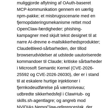
muliggjorde aflytning af OAuth-baseret
MCP-kommunikation gennem en uærlig
npm-pakke; et misbrugsscenarie med en
fjernopdateringsmekanisme rettet mod
OpenClaw-færdigheder; phishing-
kampagner med skjult tekst designet til at
narre AI-drevne e-mailsikkerhedsprodukter;
ClaudeBleed-sårbarheden, der tillod
browserudvidelser at udstede uautoriserede
kommandoer til Claude; kritiske sårbarheder
i Microsoft Semantic Kernel (CVE-2026-
25592 og CVE-2026-26030), der er i stand
til at eskalere hurtige injektioner i
fjernkodeudførelse på værtsniveau;
udbredte sikkerhedsfejl i ClawHub- og
skills.sh-agentlagre; og angreb mod
NVIDIAs NemoClaw-referencestak, der