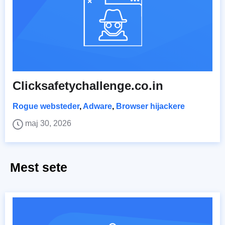
Clicksafetychallenge.co.in
Rogue websteder
,
Adware
,
Browser hijackere
maj 30, 2026
Mest sete