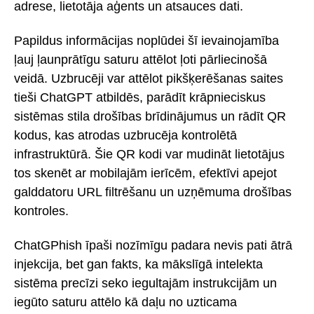
adrese, lietotāja aģents un atsauces dati.
Papildus informācijas noplūdei šī ievainojamība
ļauj ļaunprātīgu saturu attēlot ļoti pārliecinošā
veidā. Uzbrucēji var attēlot pikšķerēšanas saites
tieši ChatGPT atbildēs, parādīt krāpnieciskus
sistēmas stila drošības brīdinājumus un rādīt QR
kodus, kas atrodas uzbrucēja kontrolētā
infrastruktūrā. Šie QR kodi var mudināt lietotājus
tos skenēt ar mobilajām ierīcēm, efektīvi apejot
galddatoru URL filtrēšanu un uzņēmuma drošības
kontroles.
ChatGPhish īpaši nozīmīgu padara nevis pati ātrā
injekcija, bet gan fakts, ka mākslīgā intelekta
sistēma precīzi seko iegultajām instrukcijām un
iegūto saturu attēlo kā daļu no uzticama