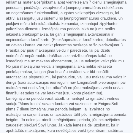
reklāmas materiālos/pirkuma lapā) vienreizējam 7 dienu izmēģinājuma
periodam, piedāvājot visaptverošu ļaunprogrammatūras noteikšanas
un noņemšanas funkcionalitāti, augstas veiktspējas aizsargus, lai
aktīvi aizsargātu jūsu sistēmu no ļaunprogrammatūras draudiem, un
piekļuvi mūsu tehniskā atbalsta komandai, izmantojot SpyHunter
palīdzības dienestu. Izmēģinājuma perioda laikā no jums netiks
iekasēta priekšapmaksa, lai gan izmēģinājuma aktivizēšanai ir
nepieciešama kredītkarte. (Priekšapmaksas kredītkartes, debetkartes
un dāvanu kartes var netikt pieņemtas saskaņā ar šo piedāvājumu.)
Prasība par jūsu maksājuma veidu ir paredzēta, lai palīdzētu
nodrošināt nepārtrauktu drošības aizsardzību pārejas laikā no
izmēģinājuma uz maksas abonementu, ja jūs nolemjat veikt pirkumu.
No jūsu maksājuma veida izmēģinājuma laikā netiks iekasēta
priekšapmaksa, lai gan jūsu finanšu iestādei var tikt nosūtīti
autorizācijas pieprasījumi, lai pārbaudītu, vai jūsu maksājuma veids ir
derīgs (šādi autorizācijas iesniegumi nav EnigmaSoft pieprasījumi par
maksām vai nodevām, bet atkarībā no jūsu maksājuma veida un/vai
finanšu iestādes tie var ietekmēt jūsu konta pieejamību).
Izmēģinājuma periodu varat atcelt, izmantojot EnigmaSoft vietnes
sadaļu “Mans konts” savam kontam vai sazinoties ar EnigmaSoft
pirms 7 dienu izmēģinājuma perioda beigām, lai izvairītos no
maksājuma saņemšanas un apstrādes tūlīt pēc izmēģinājuma perioda
beigām. Ja nolemjat atcelt izmēģinājuma periodu, jūs nekavējoties
zaudēsiet piekļuvi SpyHunter. Ja kāda iemesla dēļ uzskatāt, ka ir
apstrādāts maksājums, kuru nevēlējāties veikt (piemēram, sistēmas