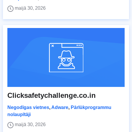
maijā 30, 2026
Clicksafetychallenge.co.in
Negodīgas vietnes
,
Adware
,
Pārlūkprogrammu
nolaupītāji
maijā 30, 2026