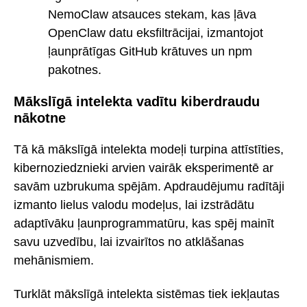
NemoClaw atsauces stekam, kas ļāva
OpenClaw datu eksfiltrācijai, izmantojot
ļaunprātīgas GitHub krātuves un npm
pakotnes.
Mākslīgā intelekta vadītu kiberdraudu
nākotne
Tā kā mākslīgā intelekta modeļi turpina attīstīties,
kibernoziedznieki arvien vairāk eksperimentē ar
savām uzbrukuma spējām. Apdraudējumu radītāji
izmanto lielus valodu modeļus, lai izstrādātu
adaptīvāku ļaunprogrammatūru, kas spēj mainīt
savu uzvedību, lai izvairītos no atklāšanas
mehānismiem.
Turklāt mākslīgā intelekta sistēmas tiek iekļautas