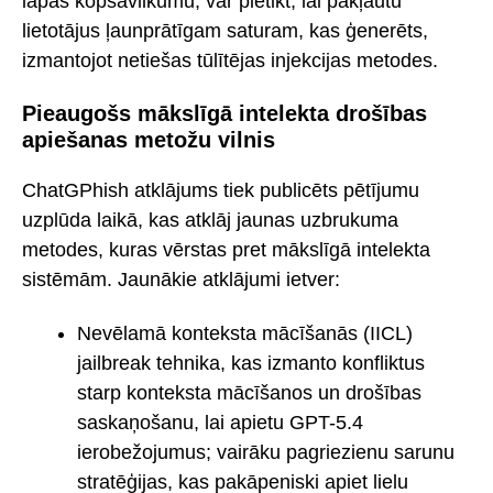
lapas kopsavilkumu, var pietikt, lai pakļautu
lietotājus ļaunprātīgam saturam, kas ģenerēts,
izmantojot netiešas tūlītējas injekcijas metodes.
Pieaugošs mākslīgā intelekta drošības
apiešanas metožu vilnis
ChatGPhish atklājums tiek publicēts pētījumu
uzplūda laikā, kas atklāj jaunas uzbrukuma
metodes, kuras vērstas pret mākslīgā intelekta
sistēmām. Jaunākie atklājumi ietver:
Nevēlamā konteksta mācīšanās (IICL)
jailbreak tehnika, kas izmanto konfliktus
starp konteksta mācīšanos un drošības
saskaņošanu, lai apietu GPT-5.4
ierobežojumus; vairāku pagriezienu sarunu
stratēģijas, kas pakāpeniski apiet lielu