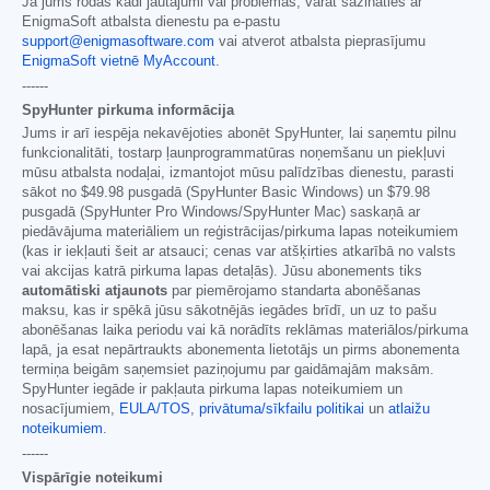
Ja jums rodas kādi jautājumi vai problēmas, varat sazināties ar
EnigmaSoft atbalsta dienestu pa e-pastu
support@enigmasoftware.com
vai atverot atbalsta pieprasījumu
EnigmaSoft vietnē MyAccount
.
------
SpyHunter pirkuma informācija
Jums ir arī iespēja nekavējoties abonēt SpyHunter, lai saņemtu pilnu
funkcionalitāti, tostarp ļaunprogrammatūras noņemšanu un piekļuvi
mūsu atbalsta nodaļai, izmantojot mūsu palīdzības dienestu, parasti
sākot no
$49.98
pusgadā (SpyHunter Basic Windows) un
$79.98
pusgadā (SpyHunter Pro Windows/SpyHunter Mac) saskaņā ar
piedāvājuma materiāliem un reģistrācijas/pirkuma lapas noteikumiem
(kas ir iekļauti šeit ar atsauci; cenas var atšķirties atkarībā no valsts
vai akcijas katrā pirkuma lapas detaļās). Jūsu abonements tiks
automātiski atjaunots
par piemērojamo standarta abonēšanas
maksu, kas ir spēkā jūsu sākotnējās iegādes brīdī, un uz to pašu
abonēšanas laika periodu vai kā norādīts reklāmas materiālos/pirkuma
lapā, ja esat nepārtraukts abonementa lietotājs un pirms abonementa
termiņa beigām saņemsiet paziņojumu par gaidāmajām maksām.
SpyHunter iegāde ir pakļauta pirkuma lapas noteikumiem un
nosacījumiem,
EULA/TOS
,
privātuma/sīkfailu politikai
un
atlaižu
noteikumiem
.
------
Vispārīgie noteikumi