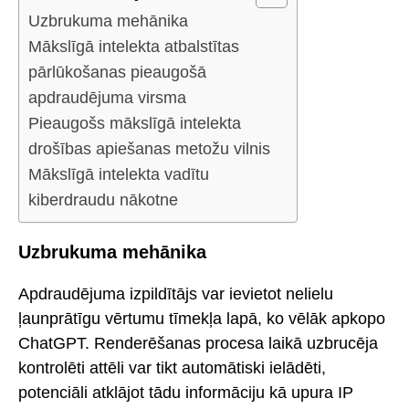
Uzbrukuma mehānika
Mākslīgā intelekta atbalstītas
pārlūkošanas pieaugošā
apdraudējuma virsma
Pieaugošs mākslīgā intelekta
drošības apiešanas metožu vilnis
Mākslīgā intelekta vadītu
kiberdraudu nākotne
Uzbrukuma mehānika
Apdraudējuma izpildītājs var ievietot nelielu
ļaunprātīgu vērtumu tīmekļa lapā, ko vēlāk apkopo
ChatGPT. Renderēšanas procesa laikā uzbrucēja
kontrolēti attēli var tikt automātiski ielādēti,
potenciāli atklājot tādu informāciju kā upura IP