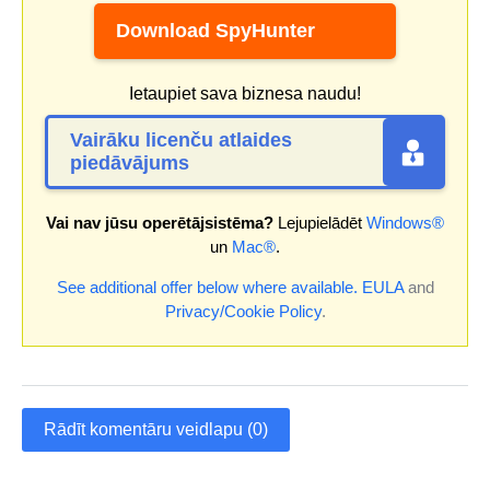
Download SpyHunter
Ietaupiet sava biznesa naudu!
Vairāku licenču atlaides
piedāvājums
Vai nav jūsu operētājsistēma?
Lejupielādēt
Windows®
un
Mac®
.
See additional offer below where available.
EULA
and
Privacy/Cookie Policy
.
Rādīt komentāru veidlapu (0)