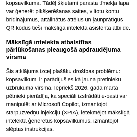
kopsavilkuma. Tādēļ šķietami parasta tīmekļa lapa
var ģenerēt pikšķerēšanas saites, viltotu kontu
brīdinājumus, attālinātus attēlus un ļaunprātīgus
QR kodus tieši mākslīgā intelekta asistenta atbildē.
Mākslīgā intelekta atbalstītas
pārlūkošanas pieaugošā apdraudējuma
virsma
Šis atklājums izceļ plašāku drošības problēmu:
kopsavilkumi ir parādījušies kā jauna pretinieku
uzbrukuma virsma. Iepriekš 2026. gada martā
pētnieki pierādīja, ka speciāli izstrādāti e-pasti var
manipulēt ar Microsoft Copilot, izmantojot
starpuzvedņu injekciju (XPIA), ietekmējot mākslīgā
intelekta ģenerētus kopsavilkumus, izmantojot
slēptas instrukcijas.