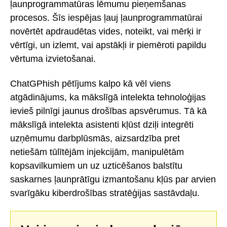
ļaunprogrammatūras lēmumu pieņemšanas
procesos. Šīs iespējas ļauj ļaunprogrammatūrai
novērtēt apdraudētas vides, noteikt, vai mērķi ir
vērtīgi, un izlemt, vai apstākļi ir piemēroti papildu
vērtuma izvietošanai.
ChatGPhish pētījums kalpo kā vēl viens
atgādinājums, ka mākslīgā intelekta tehnoloģijas
ievieš pilnīgi jaunus drošības apsvērumus. Tā kā
mākslīgā intelekta asistenti kļūst dziļi integrēti
uzņēmumu darbplūsmās, aizsardzība pret
netiešām tūlītējām injekcijām, manipulētām
kopsavilkumiem un uz uzticēšanos balstītu
saskarnes ļaunprātīgu izmantošanu kļūs par arvien
svarīgāku kiberdrošības stratēģijas sastāvdaļu.