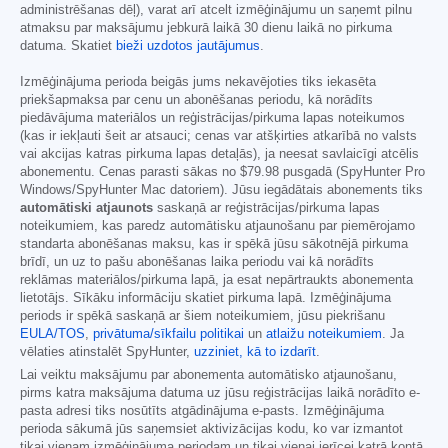
administrēšanas dēļ), varat arī atcelt izmēģinājumu un saņemt pilnu
atmaksu par maksājumu jebkurā laikā 30 dienu laikā no pirkuma
datuma. Skatiet
bieži uzdotos jautājumus
.
Izmēģinājuma perioda beigās jums nekavējoties tiks iekasēta
priekšapmaksa par cenu un abonēšanas periodu, kā norādīts
piedāvājuma materiālos un reģistrācijas/pirkuma lapas noteikumos
(kas ir iekļauti šeit ar atsauci; cenas var atšķirties atkarībā no valsts
vai akcijas katras pirkuma lapas detaļās), ja neesat savlaicīgi atcēlis
abonementu. Cenas parasti sākas no
$79.98
pusgadā (SpyHunter Pro
Windows/SpyHunter Mac datoriem). Jūsu iegādātais abonements tiks
automātiski atjaunots
saskaņā ar reģistrācijas/pirkuma lapas
noteikumiem, kas paredz automātisku atjaunošanu par piemērojamo
standarta abonēšanas maksu, kas ir spēkā jūsu sākotnējā pirkuma
brīdī, un uz to pašu abonēšanas laika periodu vai kā norādīts
reklāmas materiālos/pirkuma lapā, ja esat nepārtraukts abonementa
lietotājs. Sīkāku informāciju skatiet pirkuma lapā. Izmēģinājuma
periods ir spēkā saskaņā ar šiem noteikumiem, jūsu piekrišanu
EULA/TOS
,
privātuma/sīkfailu politikai
un
atlaižu noteikumiem
. Ja
vēlaties atinstalēt SpyHunter,
uzziniet, kā to izdarīt
.
Lai veiktu maksājumu par abonementa automātisko atjaunošanu,
pirms katra maksājuma datuma uz jūsu reģistrācijas laikā norādīto e-
pasta adresi tiks nosūtīts atgādinājuma e-pasts. Izmēģinājuma
perioda sākumā jūs saņemsiet aktivizācijas kodu, ko var izmantot
tikai vienam izmēģinājuma periodam un tikai vienai ierīcei katrā kontā.