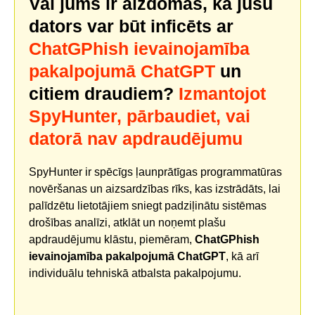
Vai jums ir aizdomas, ka jūsu
dators var būt inficēts ar
ChatGPhish ievainojamība
pakalpojumā ChatGPT
un
citiem draudiem?
Izmantojot
SpyHunter, pārbaudiet, vai
datorā nav apdraudējumu
SpyHunter ir spēcīgs ļaunprātīgas programmatūras
novēršanas un aizsardzības rīks, kas izstrādāts, lai
palīdzētu lietotājiem sniegt padziļinātu sistēmas
drošības analīzi, atklāt un noņemt plašu
apdraudējumu klāstu, piemēram,
ChatGPhish
ievainojamība pakalpojumā ChatGPT
, kā arī
individuālu tehniskā atbalsta pakalpojumu.