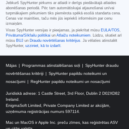
Jebkurš SpyHunter pirkums ar atlaidi ir derīgs piedāvātajā atlaides
abonēšanas periodā. Pēc tam automātiskajai atjaunošanai un/vai
turpmākajiem pirkumiem tiks piemērota spēkā esošā standarta cena.
Cenas var mainīties, taču mēs jūs iepriekš informēsim par cenu
izmaiņām.
Visas SpyHunter versijas ir pieejamas, ja piekrītat mūsu
EULA/TOS
,
Privātuma/Sīkfailu politikai
un
Atlaižu noteikumiem
. Lūdzu, skatiet arī
mūsu
BUJ
un
Draudu novērtēšanas kritērijus
. Ja vēlaties atinstalēt
SpyHunter,
uzziniet, kā to izdarīt
.
Mājas
Programmas atinstalēšanas soļi
SpyHunter draudu
novērtēšanas kritēriji
SpyHunter papildu noteikumi un
nosacījumi
RegHunter papildu noteikumi un nosacījumi
Juridiskā adrese: 1 Castle Street, 3rd Floor, Dublin 2 D02XD82
Ireland.
EnigmaSoft Limited, Private Company Limited ar akcijām,
uzņēmuma reģistrācijas numurs 597114.
Mac un MacOS ir Apple Inc. preču zīmes, kas reģistrētas ASV
un citās valstīs.