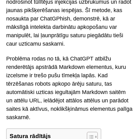
nodrošinot tūlītējus injekcijas uzbrukumus un radot
jaunas pikšķerēšanas iespējas. Šī metode, kas
nosaukta par ChatGPhish, demonstrē, kā ar
mākslīgā intelekta darbinātu apkopošanu var
manipulēt, lai ļaunprātīgu saturu piegādātu tieši
caur uzticamu saskarni.
Problēma rodas no tā, kā ChatGPT atbilžu
renderētājs apstrādā Markdown elementus, kuru
izcelsme ir trešo pušu tīmekļa lapās. Kad
tērzēšanas robots apkopo ārēju saturu, tas
automātiski uzticas iegultajām Markdown saitēm
un attēlu URL, ielādējot attālos attēlus un parādot
saites kā aktīvus, noklikšķināmus elementus palīga
saskarnē.
Satura rādītājs