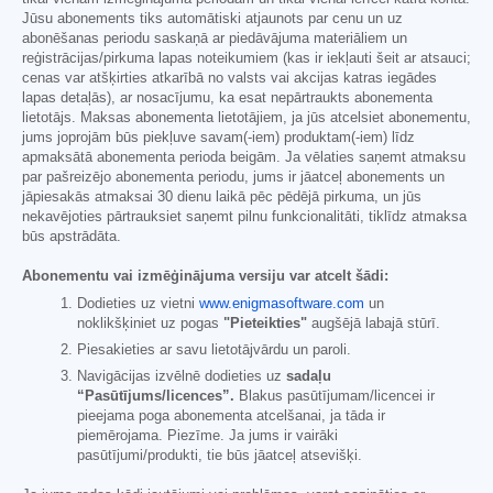
Jūsu abonements tiks automātiski atjaunots par cenu un uz
abonēšanas periodu saskaņā ar piedāvājuma materiāliem un
reģistrācijas/pirkuma lapas noteikumiem (kas ir iekļauti šeit ar atsauci;
cenas var atšķirties atkarībā no valsts vai akcijas katras iegādes
lapas detaļās), ar nosacījumu, ka esat nepārtraukts abonementa
lietotājs. Maksas abonementa lietotājiem, ja jūs atcelsiet abonementu,
jums joprojām būs piekļuve savam(-iem) produktam(-iem) līdz
apmaksātā abonementa perioda beigām. Ja vēlaties saņemt atmaksu
par pašreizējo abonementa periodu, jums ir jāatceļ abonements un
jāpiesakās atmaksai 30 dienu laikā pēc pēdējā pirkuma, un jūs
nekavējoties pārtrauksiet saņemt pilnu funkcionalitāti, tiklīdz atmaksa
būs apstrādāta.
Abonementu vai izmēģinājuma versiju var atcelt šādi:
Dodieties uz vietni
www.enigmasoftware.com
un
noklikšķiniet uz pogas
"Pieteikties"
augšējā labajā stūrī.
Piesakieties ar savu lietotājvārdu un paroli.
Navigācijas izvēlnē dodieties uz
sadaļu
“Pasūtījums/licences”.
Blakus pasūtījumam/licencei ir
pieejama poga abonementa atcelšanai, ja tāda ir
piemērojama. Piezīme. Ja jums ir vairāki
pasūtījumi/produkti, tie būs jāatceļ atsevišķi.