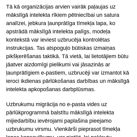
Tā kā organizācijas arvien vairāk paļaujas uz
mākslīgā intelekta rīkiem pētniecībai un satura
analīzei, jebkura ļaunprātīga tīmekļa lapa, ko
apstrādā mākslīgā intelekta palīgs, modeļa
kontekstā var ieviest uzbrucēja kontrolētas
instrukcijas. Tas atspoguļo būtiskas izmaiņas
pikšķerēšanas taktikā. Tā vietā, lai lietotājiem būtu
jāatver aizdomīgi pielikumi vai jāsazinās ar
ļaunprātīgiem e-pastiem, uzbrucēji var izmantot kā
ieroci ikdienas pārlūkošanas darbības un mākslīgā
intelekta apkopošanas darbplūsmas.
Uzbrukumu migrācija no e-pasta vides uz
pārlūkprogrammā balstītu mākslīgā intelekta
mijiedarbību ievērojami paplašina pieejamo
uzbrukumu virsmu. Vienkārši pieprasot tīmekļa