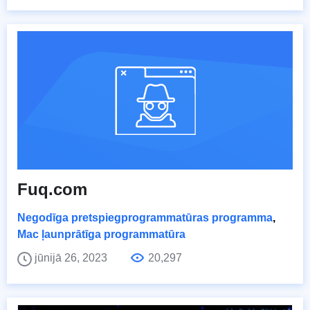
Fuq.com
Negodīga pretspiegprogrammatūras programma
,
Mac ļaunprātīga programmatūra
jūnijā 26, 2023
20,297