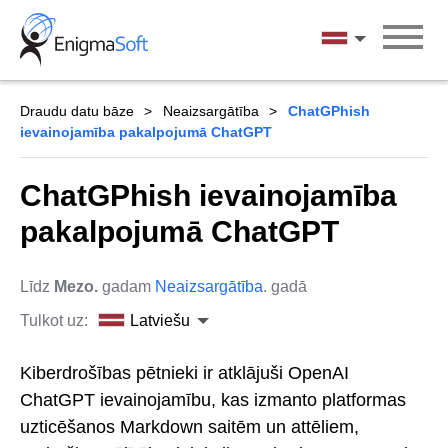
Skip
to
Latviešu
content
Draudu datu bāze
Neaizsargātība
ChatGPhish
ievainojamība pakalpojumā ChatGPT
ChatGPhish ievainojamība
pakalpojumā ChatGPT
Līdz
Mezo.
gadam
Neaizsargātība
. gadā
Tulkot uz:
Latviešu
Kiberdrošības pētnieki ir atklājuši OpenAI
ChatGPT ievainojamību, kas izmanto platformas
uzticēšanos Markdown saitēm un attēliem,