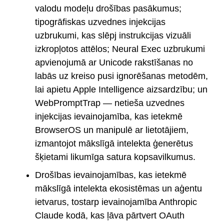
valodu modeļu drošības pasākumus;
tipogrāfiskas uzvednes injekcijas
uzbrukumi, kas slēpj instrukcijas vizuāli
izkropļotos attēlos; Neural Exec uzbrukumi
apvienojumā ar Unicode rakstīšanas no
labās uz kreiso pusi ignorēšanas metodēm,
lai apietu Apple Intelligence aizsardzību; un
WebPromptTrap — netieša uzvednes
injekcijas ievainojamība, kas ietekmē
BrowserOS un manipulē ar lietotājiem,
izmantojot mākslīgā intelekta ģenerētus
šķietami likumīga satura kopsavilkumus.
Drošības ievainojamības, kas ietekmē
mākslīgā intelekta ekosistēmas un aģentu
ietvarus, tostarp ievainojamība Anthropic
Claude kodā, kas ļāva pārtvert OAuth