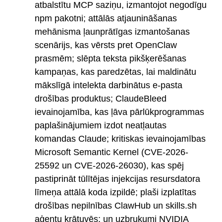
atbalstītu MCP saziņu, izmantojot negodīgu
npm pakotni; attālās atjaunināšanas
mehānisma ļaunprātīgas izmantošanas
scenārijs, kas vērsts pret OpenClaw
prasmēm; slēpta teksta pikšķerēšanas
kampaņas, kas paredzētas, lai maldinātu
mākslīgā intelekta darbinātus e-pasta
drošības produktus; ClaudeBleed
ievainojamība, kas ļāva pārlūkprogrammas
paplašinājumiem izdot neatļautas
komandas Claude; kritiskas ievainojamības
Microsoft Semantic Kernel (CVE-2026-
25592 un CVE-2026-26030), kas spēj
pastiprināt tūlītējas injekcijas resursdatora
līmeņa attālā koda izpildē; plaši izplatītas
drošības nepilnības ClawHub un skills.sh
aģentu krātuvēs; un uzbrukumi NVIDIA