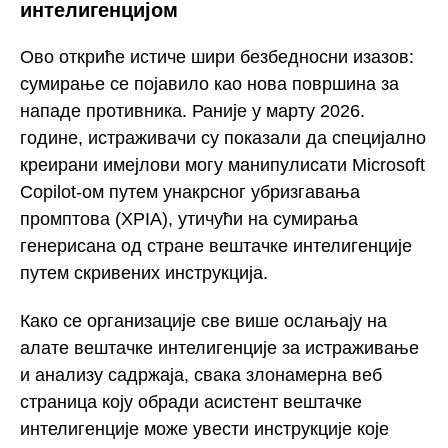
интелигенцијом
Ово откриће истиче шири безбедносни изазов:
сумирање се појавило као нова површина за
нападе противника. Раније у марту 2026.
године, истраживачи су показали да специјално
креирани имејлови могу манипулисати Microsoft
Copilot-ом путем унакрсног убризгавања
промптова (XPIA), утичући на сумирања
генерисана од стране вештачке интелигенције
путем скривених инструкција.
Како се организације све више ослањају на
алате вештачке интелигенције за истраживање
и анализу садржаја, свака злонамерна веб
страница коју обради асистент вештачке
интелигенције може увести инструкције које