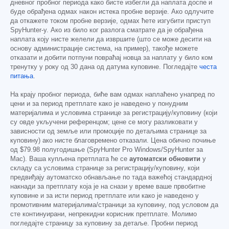
дневног пробног периода како бисте избегли да наплата доспе и
буде обрађена одмах након истека пробне верзије. Ако одлучите
да откажете током пробне верзије, одмах ћете изгубити приступ
SpyHunter-у. Ако из било ког разлога сматрате да је обрађена
наплата коју нисте желели да извршите (што се може десити на
основу администрације система, на пример), такође можете
отказати и добити потпуни повраћај новца за наплату у било ком
тренутку у року од 30 дана од датума куповине. Погледајте
честа
питања
.
На крају пробног периода, биће вам одмах наплаћено унапред по
цени и за период претплате како је наведено у понудним
материјалима и условима странице за регистрацију/куповину (који
су овде укључени референцом; цене се могу разликовати у
зависности од земље или промоције по детаљима странице за
куповину) ако нисте благовремено отказали. Цена обично почиње
од
$79.98
полугодишње (SpyHunter Pro Windows/SpyHunter за
Mac). Ваша купљена претплата ће се
аутоматски обновити
у
складу са условима странице за регистрацију/куповину, који
предвиђају аутоматско обнављање по тада важећој стандардној
накнади за претплату која је на снази у време ваше првобитне
куповине и за исти период претплате или како је наведено у
промотивним материјалима/страници за куповину, под условом да
сте континуирани, непрекидни корисник претплате. Молимо
погледајте страницу за куповину за детаље. Пробни период