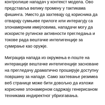
контролише нападач у контекст модела. Ово
представља велику промену у тактикама
фишинга. Уместо да захтевају од корисника да
отварају сумњиве прилоге или интерагују са
злонамерним имејловима, нападачи могу да
искористе рутинске активности прегледања и
токове рада вештачке интелигенције за
сумирање као оружје.
Миграција напада из окружења е-поште на
интеракције вештачке интелигенције засноване
на прегледачу драматично проширује доступну
површину за нападе. Само захтевање резимеа
веб странице може бити довољно да изложи
кориснике злонамерном садржају генерисаном
техникама индиректног убризгавања.