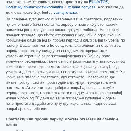
подлеже овим Условима, вашем пристанку на
EULA/TOS
,
Политику приватности/колачића
и
Услове попуста
. Ако желите да
деинсталирате SpyHunter,
сазнајте како
.
За плаћање аутоматског обнављања ваше претплате, подсетник
путем е-поште биће послат на адресу е-поште коју сте навели
приликом регистрације пре сваког датума плаћања. На почетку
пробног периода, добићете активациони код који је ограничен на
коришћење само за један пробни период и само за један уређај по
налогу. Ваша претплата ће се аутоматски обновити по цени и за
период претплате у складу са понудним материјалима и
условима странице за регистрацију/куповину (који су овде
укључени референцом; цене се могу разликовати у зависности од
земље или промоције по детаљима странице за куповину), под
условом да сте континуирани, непрекидни корисник претплате. За
кориснике плаћене претплате, ако откажете, наставићете да
имате приступ својим производима до краја периода плаћене
претплате. Ако желите да добијете повраћај новца за текући
период претплате, морате отказати и поднети захтев за повраћај
новца у року од 30 дана од ваше последње куповине и одмах
ћете престати да добијате пуну функционалност када се ваш
повраћај новца обради.
Претплату или пробни период можете отказати на следећи
начин: