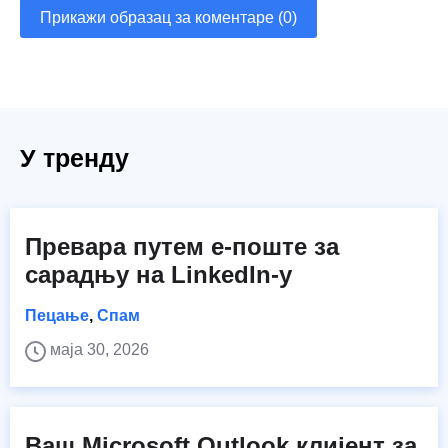
Прикажи образац за коментаре (0)
У тренду
Превара путем е-поште за
сарадњу на LinkedIn-у
Пецање
,
Спам
маја 30, 2026
Ваш Microsoft Outlook клијент за