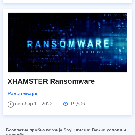
XHAMSTER Ransomware
Рансомваре
октобар 11, 2022
19,506
Бесплатна пробна верзија SpyHunter-а: Важни услови и
одредбе