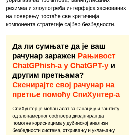
резимеа и злоупотреба интерфејса заснованих
на поверењу постаће све критичнија
компонента стратегије сајбер безбедности.
Да ли сумњате да је ваш
рачунар заражен
Рањивост
ChatGPhish-а у ChatGPT-у
и
другим претњама?
Скенирајте свој рачунар на
претње помоћу СпиХунтер-а
СпиХунтер је моћан алат за санацију и заштиту
од злонамерног софтвера дизајниран да
помогне корисницима у дубинској анализи
безбедности система, откривању и уклањању