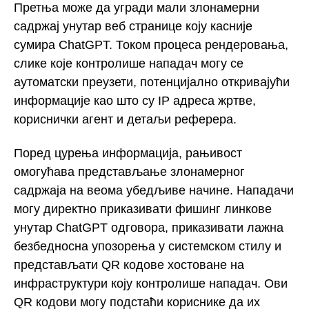
Претња може да угради мали злонамерни
садржај унутар веб странице коју касније
сумира ChatGPT. Током процеса рендеровања,
слике које контролише нападач могу се
аутоматски преузети, потенцијално откривајући
информације као што су IP адреса жртве,
кориснички агент и детаљи реферера.
Поред цурења информација, рањивост
омогућава представљање злонамерног
садржаја на веома убедљиве начине. Нападачи
могу директно приказивати фишинг линкове
унутар ChatGPT одговора, приказивати лажна
безбедносна упозорења у системском стилу и
представљати QR кодове хостоване на
инфраструктури коју контролише нападач. Ови
QR кодови могу подстаћи кориснике да их