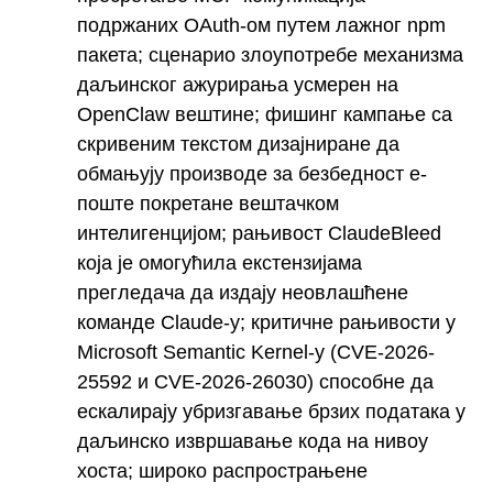
подржаних OAuth-ом путем лажног npm
пакета; сценарио злоупотребе механизма
даљинског ажурирања усмерен на
OpenClaw вештине; фишинг кампање са
скривеним текстом дизајниране да
обмањују производе за безбедност е-
поште покретане вештачком
интелигенцијом; рањивост ClaudeBleed
која је омогућила екстензијама
прегледача да издају неовлашћене
команде Claude-у; критичне рањивости у
Microsoft Semantic Kernel-у (CVE-2026-
25592 и CVE-2026-26030) способне да
ескалирају убризгавање брзих података у
даљинско извршавање кода на нивоу
хоста; широко распрострањене