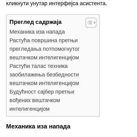
кликнути унутар интерфејса асистента.
Преглед садржаја
Механика иза напада
Растућа површина претњи
прегледања потпомогнутог
вештачком интелигенцијом
Растући талас техника
заобилажења безбедности
вештачком интелигенцијом
Будућност сајбер претњи
вођених вештачком
интелигенцијом
Механика иза напада