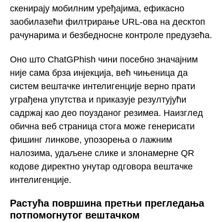
скенирају мобилним уређајима, ефикасно
заобилазећи филтрирање URL-ова на десктоп
рачунарима и безбедносне контроле предузећа.
Оно што ChatGPhish чини посебно значајним
није сама брза инјекција, већ чињеница да
систем вештачке интелигенције верно прати
уграђена упутства и приказује резултујући
садржај као део поузданог резимеа. Наизглед
обична веб страница стога може генерисати
фишинг линкове, упозорења о лажним
налозима, удаљене слике и злонамерне QR
кодове директно унутар одговора вештачке
интелигенције.
Растућа површина претњи прегледања
потпомогнутог вештачком