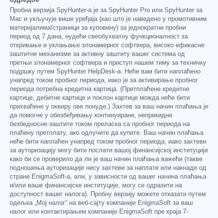
Пробна верзија SpyHunter-а је за SpyHunter Pro или SpyHunter за
Mac и укључује више уређаја (као што је наведено у промотивним
материјалима/страници за куповину) за једнократни пробни
период од 7 дана, нудећи свеобухватну функционалност за
откривање и уклањање злонамерног софтвера, високо ефикасне
заштитне механизме за активну заштиту вашег система од
претњи злонамерног софтвера и приступ нашем тиму за техничку
подршку путем SpyHunter HelpDesk-а. Неће вам бити наплаћено
унапред током пробног периода, иако је за активирање пробног
периода потребна кредитна картица. (Претплаћене кредитне
картице, дебитне картице и поклон картице можда неће бити
прихваћене у оквиру ове понуде.) Захтев за ваш начин плаћања је
да помогне у обезбеђивању континуиране, непрекидне
безбедносне заштите током преласка са пробног периода на
плаћену претплату, ако одлучите да купите. Ваш начин плаћања
неће бити наплаћен унапред током пробног периода, иако захтеви
за ауторизацију могу бити послати вашој финансијској институцији
како би се проверило да ли је ваш начин плаћања важећи (такве
подношења ауторизације нису захтеви за наплате или накнаде од
стране EnigmaSoft-а, али, у зависности од вашег начина плаћања
и/или ваше финансијске институције, могу се одразити на
доступност вашег налога). Пробну верзију можете отказати путем
одељка „Мој налог“ на веб-сајту компаније EnigmaSoft за ваш
налог или контактирањем компаније EnigmaSoft пре краја 7-