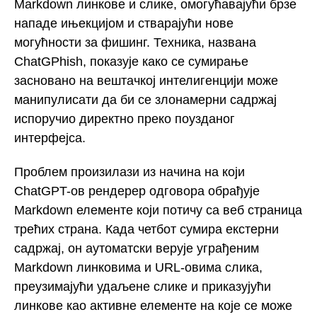
Markdown линкове и слике, омогућавајући брзе
нападе ињекцијом и стварајући нове
могућности за фишинг. Техника, названа
ChatGPhish, показује како се сумирање
засновано на вештачкој интелигенцији може
манипулисати да би се злонамерни садржај
испоручио директно преко поузданог
интерфејса.
Проблем произилази из начина на који
ChatGPT-ов рендерер одговора обрађује
Markdown елементе који потичу са веб страница
трећих страна. Када четбот сумира екстерни
садржај, он аутоматски верује уграђеним
Markdown линковима и URL-овима слика,
преузимајући удаљене слике и приказујући
линкове као активне елементе на које се може