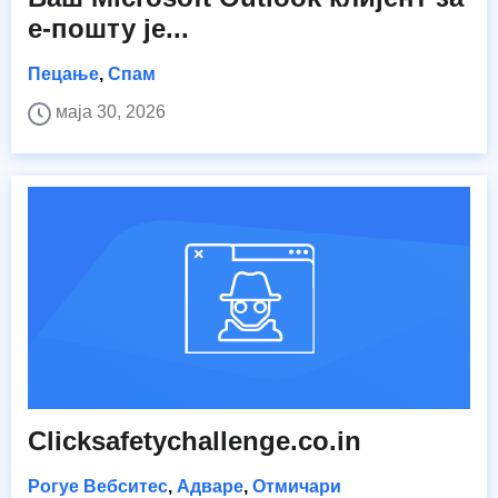
е-пошту је...
Пецање
,
Спам
маја 30, 2026
Clicksafetychallenge.co.in
Рогуе Вебситес
,
Адваре
,
Отмичари