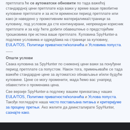
претплата ће
се аутоматски обновити
по тада важећој
стандардној цени претплате која важи у време ваше првобитне
куповине претплате и за исти временски период претплате или
како је наведено у промотивним материјалима/страници за
куповину, под условом да сте континуирани, непрекидни корисник
претплате и за коју ћете добити обавештење о предстојећим
трошковима пре истека ваше претплате. Куповина SpyHunter-а
подлеже условима и одредбама на страници за куповину,
EULA/TOS
,
Политици приватности/колачића
и
Условима попуста
.
------
Општи услови
Свака куповина за SpyHunter по сниженој цени важи за понуђени
период претплате са попустом. Након тога, примењиваће се тада
важеће стандардне цене за аутоматско обнављање и/или будуће
куповине. Цене се могу променити, мада ћемо вас унапред
обавестити о променама цена.
Све верзије SpyHunter-а подлежу вашем прихватању наших
EULA/TOS
,
Политике приватности/колачића
и
Услова попуста
.
Такође погледајте наша
често постављана питања
и
критеријуме
за процену претњи
. Ако желите да деинсталирате SpyHunter,
сазнајте како
.