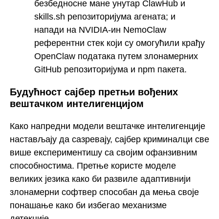
безбедносне мане унутар ClawHub и
skills.sh репозиторијума агената; и
напади на NVIDIA-ин NemoClaw
референтни стек који су омогућили крађу
OpenClaw података путем злонамерних
GitHub репозиторијума и npm пакета.
Будућност сајбер претњи вођених
вештачком интелигенцијом
Како напредни модели вештачке интелигенције
настављају да сазревају, сајбер криминалци све
више експериментишу са својим офанзивним
способностима. Претње користе моделе
великих језика како би развиле адаптивнији
злонамерни софтвер способан да мења своје
понашање како би избегао механизме
детекције.