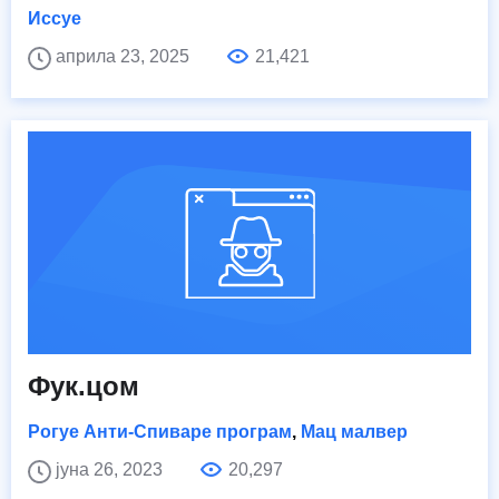
Иссуе
априла 23, 2025
21,421
Фук.цом
Рогуе Анти-Спиваре програм
,
Мац малвер
јуна 26, 2023
20,297