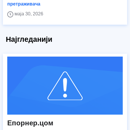
претраживача
маја 30, 2026
Најгледанији
Епорнер.цом