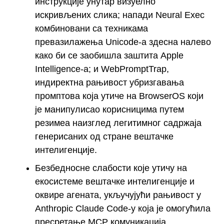
инструкције унутар визуелно
искривљених слика; напади Neural Exec
комбиновани са техникама
превазилажења Unicode-а здесна налево
како би се заобишла заштита Apple
Intelligence-а; и WebPromptTrap,
индиректна рањивост убризгавања
промптова која утиче на BrowserOS који
је манипулисао корисницима путем
резимеа наизглед легитимног садржаја
генерисаних од стране вештачке
интелигенције.
Безбедносне слабости које утичу на
екосистеме вештачке интелигенције и
оквире агената, укључујући рањивост у
Anthropic Claude Code-у која је омогућила
пресретање MCP комуникација