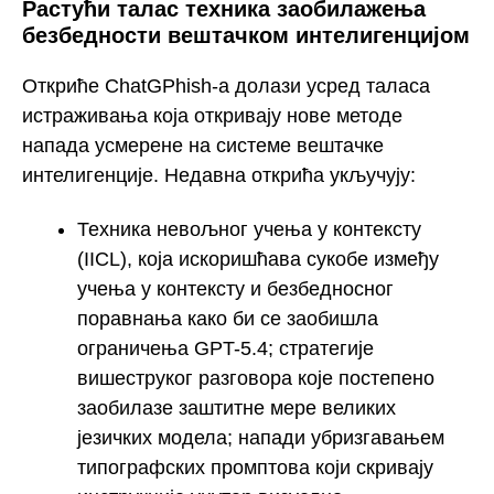
Растући талас техника заобилажења
безбедности вештачком интелигенцијом
Откриће ChatGPhish-а долази усред таласа
истраживања која откривају нове методе
напада усмерене на системе вештачке
интелигенције. Недавна открића укључују:
Техника невољног учења у контексту
(IICL), која искоришћава сукобе између
учења у контексту и безбедносног
поравнања како би се заобишла
ограничења GPT-5.4; стратегије
вишеструког разговора које постепено
заобилазе заштитне мере великих
језичких модела; напади убризгавањем
типографских промптова који скривају