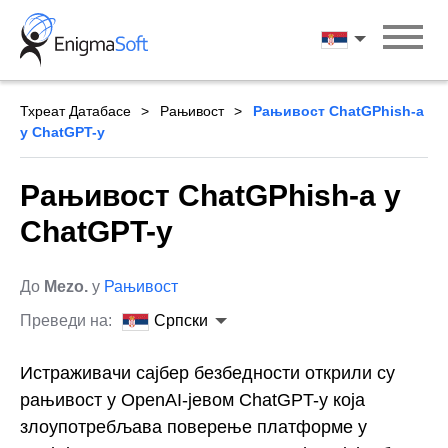
Skip
to
Српски
content
Тхреат Датабасе
Рањивост
Рањивост ChatGPhish-а
у ChatGPT-у
Рањивост ChatGPhish-а у
ChatGPT-у
До
Mezo.
у
Рањивост
Преведи на:
Српски
Истраживачи сајбер безбедности открили су
рањивост у OpenAI-јевом ChatGPT-у која
злоупотребљава поверење платформе у