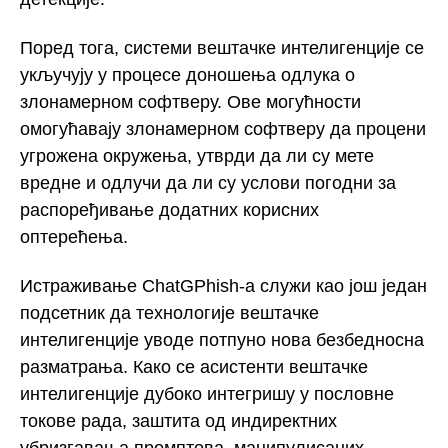
Поред тога, системи вештачке интелигенције се
укључују у процесе доношења одлука о
злонамерном софтверу. Ове могућности
омогућавају злонамерном софтверу да процени
угрожена окружења, утврди да ли су мете
вредне и одлучи да ли су услови погодни за
распоређивање додатних корисних
оптерећења.
Истраживање ChatGPhish-а служи као још један
подсетник да технологије вештачке
интелигенције уводе потпуно нова безбедносна
разматрања. Како се асистенти вештачке
интелигенције дубоко интегришу у пословне
токове рада, заштита од индиректних
убризгавања промптова, манипулисаних