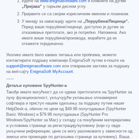
Идите на
www.enigmasoftware.com
и кликните на дугме
„Пријава“
у горњем десном углу.
Пријавите се са својим корисничким именом и лозинком.
У менију за навигацију идите на
„Поруџбина/Лиценце“.
Поред ваше поруџбине/лиценце, доступно је дугме за
отказивање претплате, ако је потребно. Напомена: Ако
имате више поруџбина/производа, мораћете да их
откажете појединачно.
Уколико имате било каквих питања или проблема, можете
контактирати подршку компаније EnigmaSoft путем е-поште на
support@enigmasoftware.com
или отварањем захтева за подршку
на веб-сајту
EnigmaSoft MyAccount
.
------
Детаљи куповине SpyHunter-а
Такође имате могућност да се одмах претплатите на SpyHunter за
пуну функционалност, укључујући уклањање злонамерног
софтвера и приступ нашем одељењу за подршку путем нашег
HelpDesk-а, обично по цени од
$49.98
полугодишње (SpyHunter
Basic Windows) и
$79.98
полугодишње (SpyHunter Pro
Windows/SpyHunter за Mac) у складу са понуђеним материјалима
и условима странице за регистрацију/куповину (који су овде
укључени референцом; цене се могу разликовати у зависности од
земље или промоције по детаљима странице за куповину). Ваша