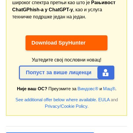
широког спектра претњи као што је
Рањивост
ChatGPhish-а у ChatGPT-у
, као и услуга
техничке подршке један на један.
Download SpyHunter
Уштедите свој пословни новац!
Попуст за више лиценци
Није ваш ОС?
Преузмите за
Виндовс®
и
Мац®
.
See additional offer below where available.
EULA
and
Privacy/Cookie Policy
.