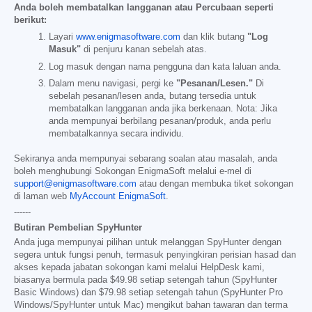
Anda boleh membatalkan langganan atau Percubaan seperti
berikut:
Layari
www.enigmasoftware.com
dan klik butang
"Log
Masuk"
di penjuru kanan sebelah atas.
Log masuk dengan nama pengguna dan kata laluan anda.
Dalam menu navigasi, pergi ke
"Pesanan/Lesen."
Di
sebelah pesanan/lesen anda, butang tersedia untuk
membatalkan langganan anda jika berkenaan. Nota: Jika
anda mempunyai berbilang pesanan/produk, anda perlu
membatalkannya secara individu.
Sekiranya anda mempunyai sebarang soalan atau masalah, anda
boleh menghubungi Sokongan EnigmaSoft melalui e-mel di
support@enigmasoftware.com
atau dengan membuka tiket sokongan
di laman web
MyAccount EnigmaSoft
.
------
Butiran Pembelian SpyHunter
Anda juga mempunyai pilihan untuk melanggan SpyHunter dengan
segera untuk fungsi penuh, termasuk penyingkiran perisian hasad dan
akses kepada jabatan sokongan kami melalui HelpDesk kami,
biasanya bermula pada
$49.98
setiap setengah tahun (SpyHunter
Basic Windows) dan
$79.98
setiap setengah tahun (SpyHunter Pro
Windows/SpyHunter untuk Mac) mengikut bahan tawaran dan terma