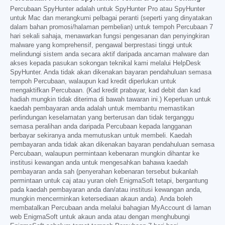
Percubaan SpyHunter adalah untuk SpyHunter Pro atau SpyHunter
untuk Mac dan merangkumi pelbagai peranti (seperti yang dinyatakan
dalam bahan promosi/halaman pembelian) untuk tempoh Percubaan 7
hari sekali sahaja, menawarkan fungsi pengesanan dan penyingkiran
malware yang komprehensif, pengawal berprestasi tinggi untuk
melindungi sistem anda secara aktif daripada ancaman malware dan
akses kepada pasukan sokongan teknikal kami melalui HelpDesk
SpyHunter. Anda tidak akan dikenakan bayaran pendahuluan semasa
tempoh Percubaan, walaupun kad kredit diperlukan untuk
mengaktifkan Percubaan. (Kad kredit prabayar, kad debit dan kad
hadiah mungkin tidak diterima di bawah tawaran ini.) Keperluan untuk
kaedah pembayaran anda adalah untuk membantu memastikan
perlindungan keselamatan yang berterusan dan tidak terganggu
semasa peralihan anda daripada Percubaan kepada langganan
berbayar sekiranya anda memutuskan untuk membeli. Kaedah
pembayaran anda tidak akan dikenakan bayaran pendahuluan semasa
Percubaan, walaupun permintaan kebenaran mungkin dihantar ke
institusi kewangan anda untuk mengesahkan bahawa kaedah
pembayaran anda sah (penyerahan kebenaran tersebut bukanlah
permintaan untuk caj atau yuran oleh EnigmaSoft tetapi, bergantung
pada kaedah pembayaran anda dan/atau institusi kewangan anda,
mungkin mencerminkan ketersediaan akaun anda). Anda boleh
membatalkan Percubaan anda melalui bahagian MyAccount di laman
web EnigmaSoft untuk akaun anda atau dengan menghubungi