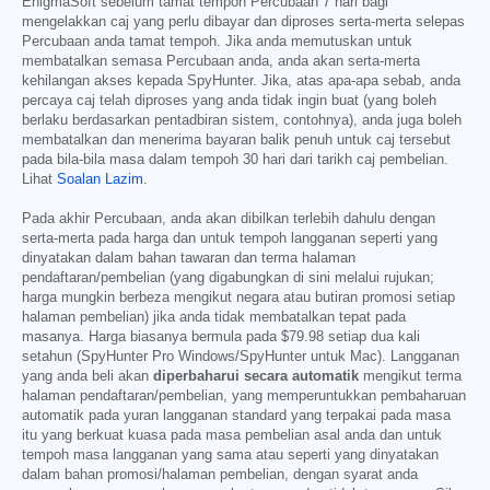
EnigmaSoft sebelum tamat tempoh Percubaan 7 hari bagi
mengelakkan caj yang perlu dibayar dan diproses serta-merta selepas
Percubaan anda tamat tempoh. Jika anda memutuskan untuk
membatalkan semasa Percubaan anda, anda akan serta-merta
kehilangan akses kepada SpyHunter. Jika, atas apa-apa sebab, anda
percaya caj telah diproses yang anda tidak ingin buat (yang boleh
berlaku berdasarkan pentadbiran sistem, contohnya), anda juga boleh
membatalkan dan menerima bayaran balik penuh untuk caj tersebut
pada bila-bila masa dalam tempoh 30 hari dari tarikh caj pembelian.
Lihat
Soalan Lazim
.
Pada akhir Percubaan, anda akan dibilkan terlebih dahulu dengan
serta-merta pada harga dan untuk tempoh langganan seperti yang
dinyatakan dalam bahan tawaran dan terma halaman
pendaftaran/pembelian (yang digabungkan di sini melalui rujukan;
harga mungkin berbeza mengikut negara atau butiran promosi setiap
halaman pembelian) jika anda tidak membatalkan tepat pada
masanya. Harga biasanya bermula pada
$79.98
setiap dua kali
setahun (SpyHunter Pro Windows/SpyHunter untuk Mac). Langganan
yang anda beli akan
diperbaharui secara automatik
mengikut terma
halaman pendaftaran/pembelian, yang memperuntukkan pembaharuan
automatik pada yuran langganan standard yang terpakai pada masa
itu yang berkuat kuasa pada masa pembelian asal anda dan untuk
tempoh masa langganan yang sama atau seperti yang dinyatakan
dalam bahan promosi/halaman pembelian, dengan syarat anda