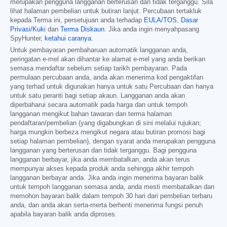
merupakan pengguna langganan berterusan dan tidak terganggu. Sila
lihat halaman pembelian untuk butiran lanjut. Percubaan tertakluk
kepada Terma ini, persetujuan anda terhadap
EULA/TOS
,
Dasar
Privasi/Kuki
dan
Terma Diskaun
. Jika anda ingin menyahpasang
SpyHunter,
ketahui caranya
.
Untuk pembayaran pembaharuan automatik langganan anda,
peringatan e-mel akan dihantar ke alamat e-mel yang anda berikan
semasa mendaftar sebelum setiap tarikh pembayaran. Pada
permulaan percubaan anda, anda akan menerima kod pengaktifan
yang terhad untuk digunakan hanya untuk satu Percubaan dan hanya
untuk satu peranti bagi setiap akaun. Langganan anda akan
diperbaharui secara automatik pada harga dan untuk tempoh
langganan mengikut bahan tawaran dan terma halaman
pendaftaran/pembelian (yang digabungkan di sini melalui rujukan;
harga mungkin berbeza mengikut negara atau butiran promosi bagi
setiap halaman pembelian), dengan syarat anda merupakan pengguna
langganan yang berterusan dan tidak terganggu. Bagi pengguna
langganan berbayar, jika anda membatalkan, anda akan terus
mempunyai akses kepada produk anda sehingga akhir tempoh
langganan berbayar anda. Jika anda ingin menerima bayaran balik
untuk tempoh langganan semasa anda, anda mesti membatalkan dan
memohon bayaran balik dalam tempoh 30 hari dari pembelian terbaru
anda, dan anda akan serta-merta berhenti menerima fungsi penuh
apabila bayaran balik anda diproses.