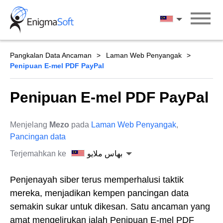
Skip
to
بهاس ملايو
content
Pangkalan Data Ancaman
Laman Web Penyangak
Penipuan E-mel PDF PayPal
Penipuan E-mel PDF PayPal
Menjelang
Mezo
pada
Laman Web Penyangak
,
Pancingan data
Terjemahkan ke
بهاس ملايو
Penjenayah siber terus memperhalusi taktik
mereka, menjadikan kempen pancingan data
semakin sukar untuk dikesan. Satu ancaman yang
amat mengelirukan ialah Penipuan E-mel PDF