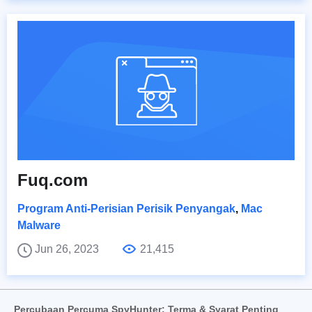
Fuq.com
Program Anti-Perisian Perisik Penyangak
,
Mac
Malware
Jun 26, 2023
21,415
Percubaan Percuma SpyHunter: Terma & Syarat Penting