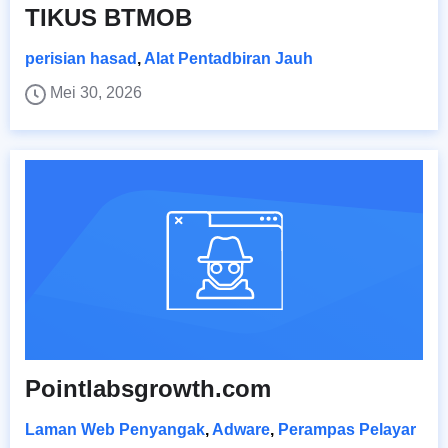
TIKUS BTMOB
perisian hasad
,
Alat Pentadbiran Jauh
Mei 30, 2026
Pointlabsgrowth.com
Laman Web Penyangak
,
Adware
,
Perampas Pelayar