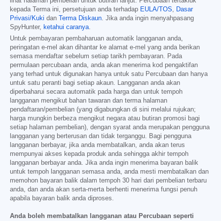
lihat halaman pembelian untuk butiran lanjut. Percubaan tertakluk
kepada Terma ini, persetujuan anda terhadap
EULA/TOS
,
Dasar
Privasi/Kuki
dan
Terma Diskaun
. Jika anda ingin menyahpasang
SpyHunter,
ketahui caranya
.
Untuk pembayaran pembaharuan automatik langganan anda,
peringatan e-mel akan dihantar ke alamat e-mel yang anda berikan
semasa mendaftar sebelum setiap tarikh pembayaran. Pada
permulaan percubaan anda, anda akan menerima kod pengaktifan
yang terhad untuk digunakan hanya untuk satu Percubaan dan hanya
untuk satu peranti bagi setiap akaun. Langganan anda akan
diperbaharui secara automatik pada harga dan untuk tempoh
langganan mengikut bahan tawaran dan terma halaman
pendaftaran/pembelian (yang digabungkan di sini melalui rujukan;
harga mungkin berbeza mengikut negara atau butiran promosi bagi
setiap halaman pembelian), dengan syarat anda merupakan pengguna
langganan yang berterusan dan tidak terganggu. Bagi pengguna
langganan berbayar, jika anda membatalkan, anda akan terus
mempunyai akses kepada produk anda sehingga akhir tempoh
langganan berbayar anda. Jika anda ingin menerima bayaran balik
untuk tempoh langganan semasa anda, anda mesti membatalkan dan
memohon bayaran balik dalam tempoh 30 hari dari pembelian terbaru
anda, dan anda akan serta-merta berhenti menerima fungsi penuh
apabila bayaran balik anda diproses.
Anda boleh membatalkan langganan atau Percubaan seperti