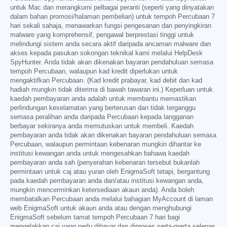
untuk Mac dan merangkumi pelbagai peranti (seperti yang dinyatakan
dalam bahan promosi/halaman pembelian) untuk tempoh Percubaan 7
hari sekali sahaja, menawarkan fungsi pengesanan dan penyingkiran
malware yang komprehensif, pengawal berprestasi tinggi untuk
melindungi sistem anda secara aktif daripada ancaman malware dan
akses kepada pasukan sokongan teknikal kami melalui HelpDesk
SpyHunter. Anda tidak akan dikenakan bayaran pendahuluan semasa
tempoh Percubaan, walaupun kad kredit diperlukan untuk
mengaktifkan Percubaan. (Kad kredit prabayar, kad debit dan kad
hadiah mungkin tidak diterima di bawah tawaran ini.) Keperluan untuk
kaedah pembayaran anda adalah untuk membantu memastikan
perlindungan keselamatan yang berterusan dan tidak terganggu
semasa peralihan anda daripada Percubaan kepada langganan
berbayar sekiranya anda memutuskan untuk membeli. Kaedah
pembayaran anda tidak akan dikenakan bayaran pendahuluan semasa
Percubaan, walaupun permintaan kebenaran mungkin dihantar ke
institusi kewangan anda untuk mengesahkan bahawa kaedah
pembayaran anda sah (penyerahan kebenaran tersebut bukanlah
permintaan untuk caj atau yuran oleh EnigmaSoft tetapi, bergantung
pada kaedah pembayaran anda dan/atau institusi kewangan anda,
mungkin mencerminkan ketersediaan akaun anda). Anda boleh
membatalkan Percubaan anda melalui bahagian MyAccount di laman
web EnigmaSoft untuk akaun anda atau dengan menghubungi
EnigmaSoft sebelum tamat tempoh Percubaan 7 hari bagi
mengelakkan caj yang perlu dibayar dan diproses serta-merta selepas