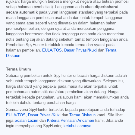
rujukan; harga mungkin berbeza mengikut negara atau butiran promosi
setiap halaman pembelian). Langganan anda akan
diperbaharui
secara automatik
pada yuran langganan standard yang terpakai pada
masa langganan pembelian asal anda dan untuk tempoh langganan
yang sama atau seperti yang dinyatakan dalam halaman bahan
promosi/pembelian, dengan syarat anda merupakan pengguna
langganan berterusan dan tidak terganggu dan anda akan menerima
notis tentang caj akan datang sebelum tamat tempoh langganan anda.
Pembelian SpyHunter tertakluk kepada terma dan syarat pada
halaman pembelian,
EULA/TOS
,
Dasar Privasi/Kuki
dan
Terma
Diskaun
.
------
Terma Umum
Sebarang pembelian untuk SpyHunter di bawah harga diskaun adalah
sah untuk tempoh langganan diskaun yang ditawarkan. Selepas itu,
harga standard yang terpakai pada masa itu akan terpakai untuk
pembaharuan automatik dan/atau pembelian akan datang. Harga
tertakluk kepada perubahan, walaupun kami akan memaklumkan anda
terlebih dahulu tentang perubahan harga.
Semua versi SpyHunter tertakluk kepada persetujuan anda terhadap
EULA/TOS
,
Dasar Privasi/Kuki
dan
Terma Diskaun
kami. Sila lihat
juga
Soalan Lazim
dan
Kriteria Penilaian Ancaman
kami. Jika anda
ingin menyahpasang SpyHunter,
ketahui caranya
.