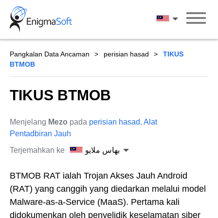
Skip
to
بهاس ملايو
content
Pangkalan Data Ancaman
perisian hasad
TIKUS
BTMOB
TIKUS BTMOB
Menjelang
Mezo
pada
perisian hasad
,
Alat
Pentadbiran Jauh
Terjemahkan ke
بهاس ملايو
BTMOB RAT ialah Trojan Akses Jauh Android
(RAT) yang canggih yang diedarkan melalui model
Malware-as-a-Service (MaaS). Pertama kali
didokumenkan oleh penyelidik keselamatan siber