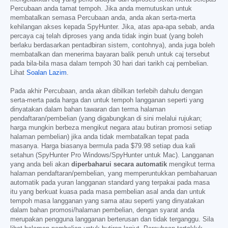
Percubaan anda tamat tempoh. Jika anda memutuskan untuk
membatalkan semasa Percubaan anda, anda akan serta-merta
kehilangan akses kepada SpyHunter. Jika, atas apa-apa sebab, anda
percaya caj telah diproses yang anda tidak ingin buat (yang boleh
berlaku berdasarkan pentadbiran sistem, contohnya), anda juga boleh
membatalkan dan menerima bayaran balik penuh untuk caj tersebut
pada bila-bila masa dalam tempoh 30 hari dari tarikh caj pembelian.
Lihat
Soalan Lazim
.
Pada akhir Percubaan, anda akan dibilkan terlebih dahulu dengan
serta-merta pada harga dan untuk tempoh langganan seperti yang
dinyatakan dalam bahan tawaran dan terma halaman
pendaftaran/pembelian (yang digabungkan di sini melalui rujukan;
harga mungkin berbeza mengikut negara atau butiran promosi setiap
halaman pembelian) jika anda tidak membatalkan tepat pada
masanya. Harga biasanya bermula pada
$79.98
setiap dua kali
setahun (SpyHunter Pro Windows/SpyHunter untuk Mac). Langganan
yang anda beli akan
diperbaharui secara automatik
mengikut terma
halaman pendaftaran/pembelian, yang memperuntukkan pembaharuan
automatik pada yuran langganan standard yang terpakai pada masa
itu yang berkuat kuasa pada masa pembelian asal anda dan untuk
tempoh masa langganan yang sama atau seperti yang dinyatakan
dalam bahan promosi/halaman pembelian, dengan syarat anda
merupakan pengguna langganan berterusan dan tidak terganggu. Sila