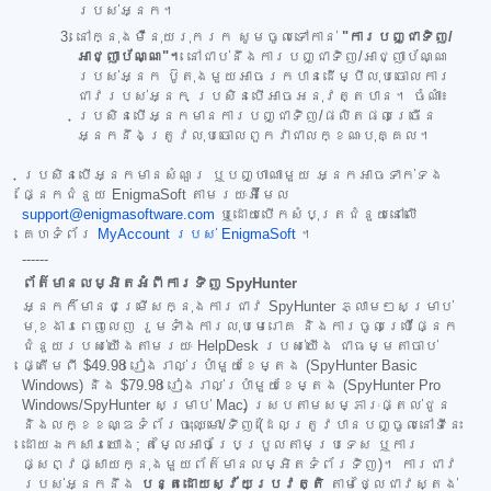
របស់អ្នក។
នៅក្នុងម៉ឺនុយរុករក សូមចូលទៅកាន់
"ការបញ្ជាទិញ/
អាជ្ញាប័ណ្ណ"។
នៅជាប់នឹងការបញ្ជាទិញ/អាជ្ញាប័ណ្ណ
របស់អ្នក ប៊ូតុងមួយអាចរកបានដើម្បីលុបចោលការ
ជាវរបស់អ្នក ប្រសិនបើអាចអនុវត្តបាន។ ចំណាំ៖
ប្រសិនបើអ្នកមានការបញ្ជាទិញ/ផលិតផលច្រើន
អ្នកនឹងត្រូវលុបចោលពួកវាជាលក្ខណៈបុគ្គល។
ប្រសិនបើអ្នកមានសំណួរ ឬបញ្ហាណាមួយ អ្នកអាចទាក់ទង
ផ្នែកជំនួយ EnigmaSoft តាមរយៈអ៊ីមែល
support@enigmasoftware.com
ឬដោយបើកសំបុត្រជំនួយនៅលើ
គេហទំព័រ
MyAccount របស់ EnigmaSoft
។
------
ព័ត៌មានលម្អិតអំពីការទិញ SpyHunter
អ្នកក៏មានជម្រើសក្នុងការជាវ SpyHunter ភ្លាមៗសម្រាប់
មុខងារពេញលេញ រួមទាំងការលុបមេរោគ និងការចូលប្រើផ្នែក
ជំនួយរបស់យើងតាមរយៈ HelpDesk របស់យើង ជាធម្មតាចាប់
ផ្តើមពី
$49.98
រៀងរាល់ប្រាំមួយខែម្តង (SpyHunter Basic
Windows) និង
$79.98
រៀងរាល់ប្រាំមួយខែម្តង (SpyHunter Pro
Windows/SpyHunter សម្រាប់ Mac) ស្របតាមសម្ភារៈផ្តល់ជូន
និងលក្ខខណ្ឌទំព័រចុះឈ្មោះ/ទិញ (ដែលត្រូវបានបញ្ចូលនៅទីនេះ
ដោយឯកសារយោង; តម្លៃអាចប្រែប្រួលតាមប្រទេស ឬការ
ផ្សព្វផ្សាយក្នុងមួយព័ត៌មានលម្អិតទំព័រទិញ)។ ការជាវ
របស់អ្នកនឹង
បន្តដោយស្វ័យប្រវត្តិ
តាមថ្លៃជាវស្តង់