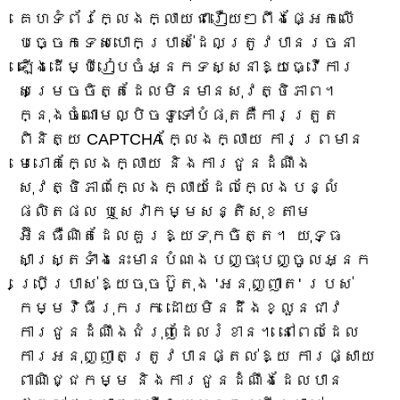
គេហទំព័រក្លែងក្លាយជារឿយៗពឹងផ្អែកលើ
បច្ចេកទេសបោកប្រាស់ដែលត្រូវបានរចនា
ឡើងដើម្បីរៀបចំអ្នកទស្សនាឱ្យធ្វើការ
សម្រេចចិត្តដែលមិនមានសុវត្ថិភាព។
ក្នុងចំណោមល្បិចទូទៅបំផុតគឺការត្រួត
ពិនិត្យ CAPTCHA ក្លែងក្លាយ ការព្រមាន
មេរោគក្លែងក្លាយ និងការជូនដំណឹង
សុវត្ថិភាពក្លែងក្លាយដែលក្លែងបន្លំ
ផលិតផល ឬសេវាកម្មសន្តិសុខតាម
អ៊ីនធឺណិតដែលគួរឱ្យទុកចិត្ត។ យុទ្ធ
សាស្ត្រទាំងនេះមានបំណងបញ្ចុះបញ្ចូលអ្នក
ប្រើប្រាស់ឱ្យចុចប៊ូតុង 'អនុញ្ញាត' របស់
កម្មវិធីរុករក ដោយមិនដឹងខ្លួនជាវ
ការជូនដំណឹងជំរុញដែលរំខាន។ នៅពេលដែល
ការអនុញ្ញាតត្រូវបានផ្តល់ឱ្យ ការផ្សាយ
ពាណិជ្ជកម្ម និងការជូនដំណឹងដែលបាន