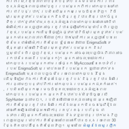
ការពារសុវត្ថិភាពជាបន្តបន្ទាប់ និងមិនមានការរំខាន
ក្នុងអំឡុងពេលផ្លាស់ប្តូររបស់អ្នកពីការសាកល្បងទៅជា
ការជាវបង់ប្រាក់ ប្រសិនបើអ្នកសម្រេចចិត្តទិញ។ វិធី
សាស្ត្រទូទាត់របស់អ្នកនឹងមិនត្រូវបានគិតប្រាក់ចំនួន
ទឹកប្រាក់ទូទាត់ជាមុនក្នុងអំឡុងពេលសាកល្បងនោះទេ ទោះបីជា
សំណើសុំការអនុញ្ញាតអាចត្រូវបានផ្ញើទៅកាន់ស្ថាប័នហិរញ្ញ
វត្ថុរបស់អ្នក ដើម្បីផ្ទៀងផ្ទាត់ថាវិធីសាស្ត្រទូទាត់របស់
អ្នកមានសុពលភាពក៏ដោយ (ការដាក់ស្នើការអនុញ្ញាតបែបនេះ
មិនមែនជាសំណើសុំការគិតថ្លៃ ឬថ្លៃសេវាដោយ EnigmaSoft ទេ
ប៉ុន្តែអាស្រ័យលើវិធីសាស្ត្រទូទាត់របស់អ្នក និង/
ឬស្ថាប័នហិរញ្ញវត្ថុរបស់អ្នក អាចឆ្លុះបញ្ចាំងពីភាពអាច
រកបាននៃគណនីរបស់អ្នក)។ អ្នកអាចលុបចោលការ
សាកល្បងរបស់អ្នកតាមរយៈផ្នែក MyAccount នៃគេហទំព័រ
របស់ EnigmaSoft សម្រាប់គណនីរបស់អ្នក ឬដោយទាក់ទង
EnigmaSoft មុនពេលបញ្ចប់នៃរយៈពេលសាកល្បង 7 ថ្ងៃ
ដើម្បីជៀសវាងការគិតថ្លៃដែលត្រូវបង់ និងត្រូវបានដំណើរ
ការភ្លាមៗបន្ទាប់ពីការសាកល្បងរបស់អ្នកផុតកំណត់។
ប្រសិនបើអ្នកសម្រេចចិត្តលុបចោលក្នុងអំឡុងពេល
សាកល្បងរបស់អ្នក អ្នកនឹងបាត់បង់សិទ្ធិចូលប្រើ
SpyHunter ភ្លាមៗ។ ប្រសិនបើដោយហេតុផលណាមួយ អ្នកជឿថា
ការគិតថ្លៃត្រូវបានដំណើរការដែលអ្នកមិនចង់ធ្វើ (ដែល
អាចកើតឡើងដោយផ្អែកលើការគ្រប់គ្រងប្រព័ន្ធ ជា
ឧទាហរណ៍) អ្នកក៏អាចលុបចោល និងទទួលបានប្រាក់សងវិញ
ពេញលេញសម្រាប់ការគិតថ្លៃនៅពេលណាក៏បានក្នុងរយៈពេល 30
ថ្ងៃគិតចាប់ពីថ្ងៃគិតថ្លៃទិញ។ សូមមើល
សំណួរដែលសួរញឹក