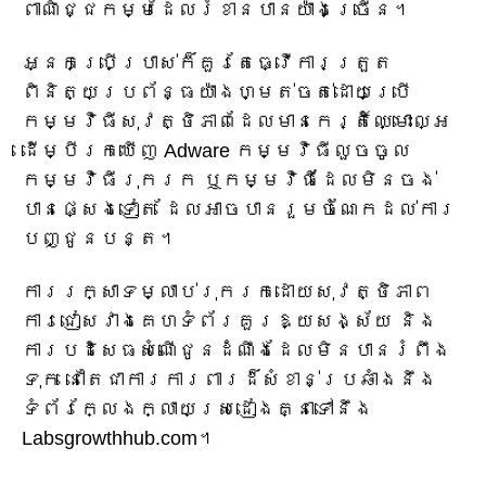
ពាណិជ្ជកម្មដែលរំខានបានយ៉ាងច្រើន។
អ្នកប្រើប្រាស់ក៏គួរតែធ្វើការត្រួត
ពិនិត្យប្រព័ន្ធយ៉ាងហ្មត់ចត់ដោយប្រើ
កម្មវិធីសុវត្ថិភាពដែលមានកេរ្តិ៍ឈ្មោះល្អ
ដើម្បីរកឃើញ Adware កម្មវិធីលួចចូល
កម្មវិធីរុករក ឬកម្មវិធីដែលមិនចង់
បានផ្សេងទៀត ដែលអាចបានរួមចំណែកដល់ការ
បញ្ជូនបន្ត។
ការរក្សាទម្លាប់រុករកដោយសុវត្ថិភាព
ការជៀសវាងគេហទំព័រគួរឱ្យសង្ស័យ និង
ការបដិសេធសំណើជូនដំណឹងដែលមិនបានរំពឹង
ទុក នៅតែជាការការពារដ៏សំខាន់ប្រឆាំងនឹង
ទំព័រក្លែងក្លាយស្រដៀងគ្នាទៅនឹង
Labsgrowthhub.com។