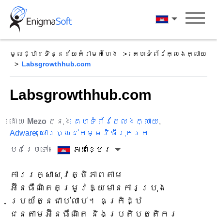
Skip
to
ភាសាខ្មែរ
content
មូលដ្ឋានទិន្នន័យគំរាមកំហែង
គេហទំព័រក្លែងក្លាយ
Labsgrowthhub.com
Labsgrowthhub.com
ដោយ
Mezo
ក្នុង
គេហទំព័រក្លែងក្លាយ
,
Adware
,
ចោរប្លន់កម្មវិធីរុករក
បកប្រែទៅ៖
ភាសាខ្មែរ
ការរក្សាសុវត្ថិភាពតាម
អ៊ីនធឺណិតតម្រូវឱ្យមានការប្រុង
ប្រយ័ត្នជាប់លាប់។ ឧក្រិដ្ឋ
ជនតាមអ៊ីនធឺណិត និងប្រតិបត្តិករ