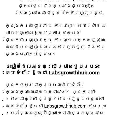
ផ្តល់ជូន និងគម្រោងផ្សេងទៀត
ដែលផ្តោតលើទិន្នន័យហិរញ្ញវត្ថុ
ក្នុងករណីជាច្រើន ការវាយប្រហារទាំងនេះ
អាចបណ្តាលឱ្យមានការខាតបង់
ផ្នែកហិរញ្ញវត្ថុ ការលួចអត្តសញ្ញាណ
គណនីអនឡាញដែលរងការលួចចូល និងការ
ឆ្លងមេរោគបន្ថែម។
របៀបដែលអ្នកប្រើប្រាស់ជួបប្រទះ
គេហទំព័រដូចជា Labsgrowthhub.com
អ្នកទស្សនាកម្រចូលមើលទំព័រ
ក្លែងក្លាយដោយចេតនាណាស់។ អ្នកប្រើ
ប្រាស់ភាគច្រើនត្រូវបានបញ្ជូនបន្តទៅ
គេហទំព័រដូចជា Labsgrowthhub.com តាមរយៈ
ប្រព័ន្ធអេកូឡូស៊ីផ្សាយពាណិជ្ជកម្មតាម