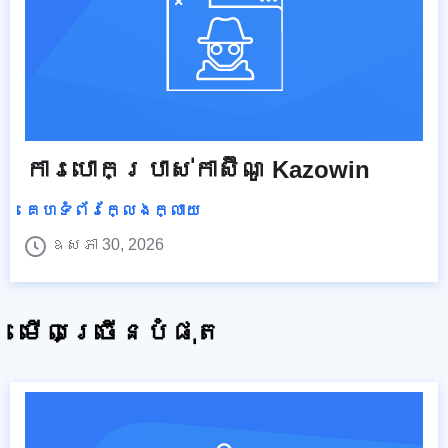
ការបោកប្រាស់កាស៊ីណូ Kazowin
គេហទំព័រក្លែងក្លាយ
ឧសភា 30, 2026
មើលច្រើនបំផុត