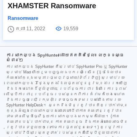
XHAMSTER Ransomware
Ransomware
តុលា 11, 2022
19,559
ការសាកល្បង SpyHunter ដោយឥតគិតថ្លៃ៖ លក្ខខណ្ឌ
សំខាន់ៗ
ការសាកល្បង SpyHunter គឺសម្រាប់ SpyHunter Pro ឬ SpyHunter
សម្រាប់ Mac ហើយរួមបញ្ចូលឧបករណ៍ច្រើន (ដូចដែលបាន
កំណត់នៅក្នុងសម្ភារៈផ្សព្វផ្សាយ/ទំព័រទិញ) សម្រាប់រយៈ
ពេលសាកល្បង 7 ថ្ងៃម្តង ដែលផ្តល់ជូននូវមុខងាររកឃើញ
និងដកមេរោគដ៏ទូលំទូលាយ ប្រព័ន្ធការពារដំណើរការខ្ពស់
ដើម្បីការពារប្រព័ន្ធរបស់អ្នកពីការគំរាមកំហែងមេរោគ
និងការចូលប្រើក្រុមគាំទ្របច្ចេកទេសរបស់យើងតាមរយៈ
SpyHunter HelpDesk។ អ្នកនឹងមិនត្រូវបានគិតប្រាក់ជាមុន
ក្នុងអំឡុងពេលសាកល្បងនោះទេ ទោះបីជាកាតឥណទានត្រូវបាន
ទាមទារដើម្បីធ្វើឱ្យការសាកល្បងសកម្មក៏ដោយ។ (កាត
ឥណទានបង់ប្រាក់ជាមុន កាតឥណពន្ធ និងកាតអំណោយអាចមិន
ត្រូវបានទទួលយកក្រោមការផ្តល់ជូននេះទេ។) តម្រូវការ
សម្រាប់វិធីសាស្ត្រទូទាត់របស់អ្នកគឺដើម្បីជួយធានាការ