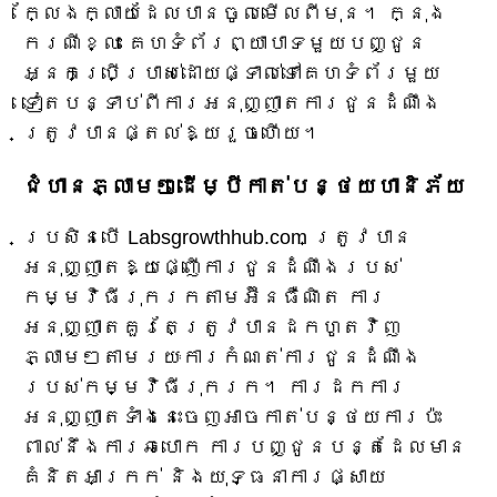
ក្លែងក្លាយដែលបានចូលមើលពីមុន។ ក្នុង
ករណីខ្លះ គេហទំព័រព្យាបាទមួយបញ្ជូន
អ្នកប្រើប្រាស់ដោយផ្ទាល់ទៅគេហទំព័រមួយ
ទៀតបន្ទាប់ពីការអនុញ្ញាតការជូនដំណឹង
ត្រូវបានផ្តល់ឱ្យរួចហើយ។
ជំហានភ្លាមៗដើម្បីកាត់បន្ថយហានិភ័យ
ប្រសិនបើ Labsgrowthhub.com ត្រូវបាន
អនុញ្ញាតឱ្យផ្ញើការជូនដំណឹងរបស់
កម្មវិធីរុករកតាមអ៊ីនធឺណិត ការ
អនុញ្ញាតគួរតែត្រូវបានដកហូតវិញ
ភ្លាមៗតាមរយៈការកំណត់ការជូនដំណឹង
របស់កម្មវិធីរុករក។ ការដកការ
អនុញ្ញាតទាំងនេះចេញអាចកាត់បន្ថយការប៉ះ
ពាល់នឹងការឆបោក ការបញ្ជូនបន្តដែលមាន
គំនិតអាក្រក់ និងយុទ្ធនាការផ្សាយ