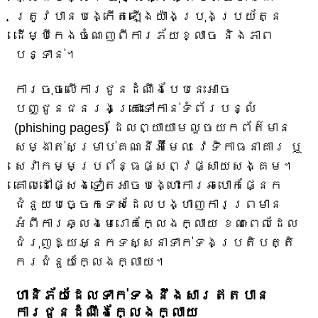
ត្រូវបានបង្កើតឡើងយ៉ាងប្រុងប្រយ័ត្ន
ដើម្បីកេងចំណេញពីការភ័យខ្លាច និងភាព
បន្ទាន់។
ការចុចលើការជូនដំណឹងបែបនេះអាច
បញ្ជូនជនរងគ្រោះទៅកាន់ទំព័របន្លំ
(phishing pages) ដែលព្យាយាមលួចយកព័ត៌មាន
សម្ងាត់សម្រាប់គណនីអ៊ីមែល វេទិកាធនាគារ ឬ
សេវាកម្មប្រព័ន្ធផ្សព្វផ្សាយសង្គម។
គោលដៅផ្សេងទៀតអាចបង្ហោះការឆបោកផ្នែក
ជំនួយបច្ចេកទេសដែលបង្ហាញការព្រមាន
អំពីការឆ្លងមេរោគក្លែងក្លាយ ខណៈពេលដែល
ជំរុញឱ្យអ្នកទស្សនាទាក់ទងប្រតិបត្តិ
ករជំនួយក្លែងក្លាយ។
ហានិភ័យដែលទាក់ទងនឹងសារឥតបាន
ការជូនដំណឹងក្លែងក្លាយ