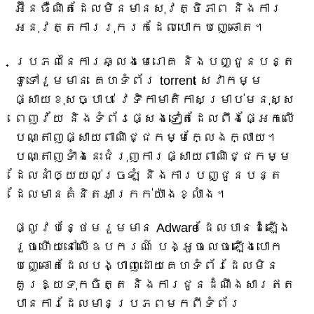
អ៊ីនធឺណិតដែលមិនមានសុវត្ថិភាព និងការ
អនុវត្តការរុករកដែលបោកបញ្ឆោត។
ប្រភពនៃការឆ្លងមេរោគ និងបញ្ជូនបន្ត
ទូទៅរួមមាន គេហទំព័រ torrent សេវាកម្ម
ផ្សាយខុសច្បាប់ វេទិកាមាតិកាសម្រាប់មនុស្ស
ពេញវ័យ និងទំព័រផ្សេងទៀតដែលពឹងផ្អែកលើ
បណ្តាញផ្សាយពាណិជ្ជកម្មក្លែងក្លាយ។
បណ្តាញទាំងនេះជំរុញការផ្សាយពាណិជ្ជកម្ម
ដែលនាំឲ្យយល់ច្រឡំ និងការបញ្ជូនបន្ត
ដែលមានគំនិតអាក្រក់យ៉ាងខ្លាំង។
ផ្លូវបន្ថែមរួមមាន Adware ដែលបានដំឡើង
រួចហើយនៅលើឧបករណ៍ បង្អួចលេចឡើងបោក
បញ្ឆោតដែលបង្ហាញដោយគេហទំព័រដែលមិន
គួរឱ្យទុកចិត្ត និងការជូនដំណឹងសារឥត
បានការដែលមានប្រភពមកពីទំព័រ