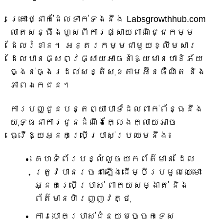
គ្រោះថ្នាក់ដែលទាក់ទងនឹង Labsgrowthhub.com
លាតសន្ធឹងហួសពីការផ្សាយពាណិជ្ជកម្ម
ដែលរំខាន។ អន្តរកម្មជាមួយខ្លឹមសារ
ដែលបានផ្សព្វផ្សាយអាចនាំឱ្យមានហានិភ័យ
ធ្ងន់ធ្ងរដល់សន្តិសុខតាមអ៊ីនធឺណិត និង
ភាពឯកជន។
ការបញ្ជូនបន្តព្យាបាទដែលពាក់ព័ន្ធនឹង
យុទ្ធនាការជូនដំណឹងក្លែងក្លាយអាច
ធ្វើឱ្យអ្នកប្រើប្រាស់ប្រឈមនឹង៖
គេហទំព័របន្លំលួចយកព័ត៌មាន ដែល
ត្រូវបានរចនាឡើងដើម្បីប្រមូលឈ្មោះ
អ្នកប្រើប្រាស់ ពាក្យសម្ងាត់ និង
ព័ត៌មានហិរញ្ញវត្ថុ
ការបោកប្រាស់ជំនួយបច្ចេកទេស