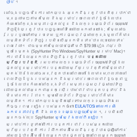
ញាប់
។
នៅចុងបញ្ចប់នៃការសាកល្បង អ្នកនឹងត្រូវបានគិតប្រាក់ជា
មុនភ្លាមៗតាមតម្លៃ និងសម្រាប់រយៈពេលជាវដូចដែលបាន
កំណត់នៅក្នុងសម្ភារៈផ្តល់ជូន និងលក្ខខណ្ឌទំព័រចុះឈ្មោះ/
ទិញ (ដែលត្រូវបានបញ្ចូលនៅទីនេះដោយឯកសារយោង; តម្លៃអាច
ប្រែប្រួលទៅតាមប្រទេស ឬការផ្សព្វផ្សាយក្នុងមួយព័ត៌មាន
លម្អិតទំព័រទិញ) ប្រសិនបើអ្នកមិនទាន់បានលុបចោលទាន់
ពេលវេលា។ ជាធម្មតាតម្លៃចាប់ផ្តើមពី
$79.98
រៀងរាល់ប្រាំ
មួយខែម្តង (SpyHunter Pro Windows/SpyHunter សម្រាប់ Mac)។
ការជាវដែលអ្នកបានទិញនឹងត្រូវបាន
បន្តដោយ
ស្វ័យប្រវត្តិ
ស្របតាមលក្ខខណ្ឌទំព័រចុះឈ្មោះ/ទិញ ដែល
ផ្តល់ជូនសម្រាប់ការបន្តដោយស្វ័យប្រវត្តិតាមថ្លៃជាវ
ស្តង់ដារដែលអាចអនុវត្តបាននៅពេលនោះ ដែលមានសុពលភាពនៅ
ពេលទិញដំបូងរបស់អ្នក និងសម្រាប់រយៈពេលជាវដូចគ្នា ឬ
ដូចដែលបានកំណត់នៅក្នុងទំព័រសម្ភារៈផ្សព្វផ្សាយ/ទិញ
ដោយផ្តល់ថាអ្នកជាអ្នកប្រើប្រាស់ជាវជាបន្តបន្ទាប់ និង
មិនមានការរំខាន។ សូមមើលទំព័រទិញសម្រាប់ព័ត៌មាន
លម្អិត។ ការសាកល្បងស្ថិតនៅក្រោមលក្ខខណ្ឌទាំងនេះ
កិច្ចព្រមព្រៀងរបស់អ្នកចំពោះ
EULA/TOS
គោលការណ៍
ឯកជនភាព/ខូគី
និង
លក្ខខណ្ឌបញ្ចុះតម្លៃ
។ ប្រសិនបើ
អ្នកចង់លុប SpyHunter
សូមស្វែងយល់ពីរបៀប
។
សម្រាប់ការទូទាត់លើការបន្តការជាវរបស់អ្នកដោយ
ស្វ័យប្រវត្តិ ការរំលឹកតាមអ៊ីមែលនឹងត្រូវបានផ្ញើទៅកាន់
អាសយដ្ឋានអ៊ីមែលដែលអ្នកបានផ្តល់ឱ្យនៅពេលអ្នកចុះឈ្មោះ