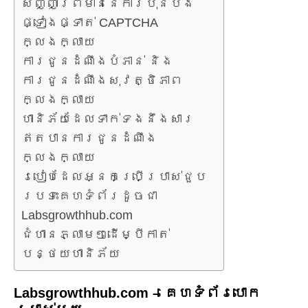
សញ្ញាព្រមាននៃការប៉ុនប៉ង
ផ្ទៀងផ្ទាត់ CAPTCHA
ក្លែងក្លាយ
ការជូនដំណឹងបំភាន់ និង
ការជូនដំណឹងសុវត្ថិភាព
ក្លែងក្លាយ
ហានិភ័យដែលទាក់ទងនឹងសារ
ឥតបានការជូនដំណឹង
ក្លែងក្លាយ
របៀបដែលអ្នកប្រើប្រាស់ជួប
ប្រទះគេហទំព័រដូចជា
Labsgrowthhub.com
ជំហានភ្លាមៗដើម្បីកាត់
បន្ថយហានិភ័យ
Labsgrowthhub.com – គេហទំព័រ​បោក