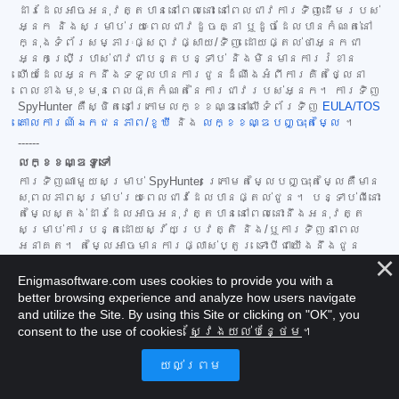
ដារដែលអាចអនុវត្តបាននៅពេលនោះ នៅពេលជាវការទិញដើមរបស់
អ្នក និងសម្រាប់រយៈពេលជាវដូចគ្នា ឬដូចដែលបានកំណត់នៅ
ក្នុងទំព័រសម្ភារៈផ្សព្វផ្សាយ/ទិញ ដោយផ្តល់ថាអ្នកជា
អ្នកប្រើប្រាស់ជាវជាបន្តបន្ទាប់ និងមិនមានការរំខាន
ហើយដែលអ្នកនឹងទទួលបានការជូនដំណឹងអំពីការគិតថ្លៃនា
ពេលខាងមុខមុនពេលផុតកំណត់នៃការជាវរបស់អ្នក។ ការទិញ
SpyHunter គឺស្ថិតនៅក្រោមលក្ខខណ្ឌនៅលើទំព័រទិញ
EULA/TOS
គោលការណ៍ឯកជនភាព/ខូឃី
និង
លក្ខខណ្ឌបញ្ចុះតម្លៃ
។
------
លក្ខខណ្ឌទូទៅ
ការទិញណាមួយសម្រាប់ SpyHunter ក្រោមតម្លៃបញ្ចុះតម្លៃគឺមាន
សុពលភាពសម្រាប់រយៈពេលជាវដែលបានផ្តល់ជូន។ បន្ទាប់ពីនោះ
តម្លៃស្តង់ដារដែលអាចអនុវត្តបាននៅពេលនោះនឹងអនុវត្ត
សម្រាប់ការបន្តដោយស្វ័យប្រវត្តិ និង/ឬការទិញនាពេល
អនាគត។ តម្លៃអាចមានការផ្លាស់ប្តូរ ទោះបីជាយើងនឹងជូន
ដំណឹងដល់អ្នកជាមុនអំពីការផ្លាស់ប្តូរតម្លៃក៏ដោយ។
Enigmasoftware.com uses cookies to provide you with a
កំណែ SpyHunter ទាំងអស់គឺអាស្រ័យលើការយល់ព្រមរបស់អ្នក
better browsing experience and analyze how users navigate
ចំពោះ
EULA/TOS
គោលការណ៍ឯកជនភាព/ខូគី
និង
លក្ខខណ្ឌ
and utilize the Site. By using this Site or clicking on "OK", you
បញ្ចុះតម្លៃ
របស់យើង។ សូមមើល
សំណួរដែលសួរញឹកញាប់
និង
consent to the use of cookies.
ស្វែងយល់បន្ថែម
។
លក្ខណៈវិនិច្ឆ័យវាយតម្លៃការគំរាមកំហែង
របស់យើង
ផងដែរ។ ប្រសិនបើអ្នកចង់លុប SpyHunter
សូមស្វែងយល់
ពីរបៀប
។