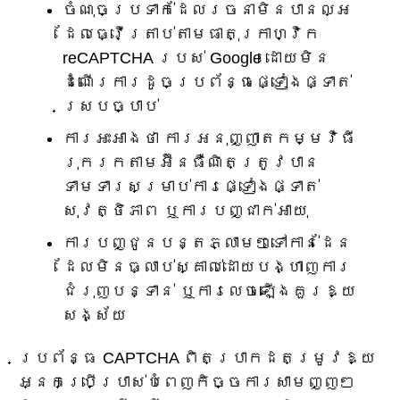
ចំណុចប្រទាក់ដែលរចនាមិនបានល្អ
ដែលធ្វើត្រាប់តាមធាតុក្រាហ្វិក
reCAPTCHA របស់ Google ដោយមិន
ដំណើរការដូចប្រព័ន្ធផ្ទៀងផ្ទាត់
ស្របច្បាប់
ការអះអាងថា ការអនុញ្ញាតកម្មវិធី
រុករកតាមអ៊ីនធឺណិតត្រូវបាន
ទាមទារសម្រាប់ការផ្ទៀងផ្ទាត់
សុវត្ថិភាព ឬការបញ្ជាក់អាយុ
ការបញ្ជូនបន្តភ្លាមៗទៅកាន់ដែន
ដែលមិនធ្លាប់ស្គាល់ដោយបង្ហាញការ
ជំរុញបន្ទាន់ ឬការលេចឡើងគួរឱ្យ
សង្ស័យ
ប្រព័ន្ធ CAPTCHA ពិតប្រាកដតម្រូវឱ្យ
អ្នកប្រើប្រាស់បំពេញកិច្ចការសាមញ្ញៗ