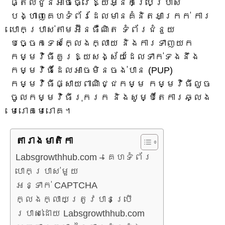
ផ្តល់ជូនអាចធ្វើឱ្យអ្នកប្រើប្រាស់
បង្ហាញគេហទំព័រដែលមានគំនិតអាក្រក់ ការ
បោកប្រាស់តាមអ៊ីនធឺណិត ទំព័រជំនួយ
បច្ចេកទេសក្លែងក្លាយ និងការទាញយក
កម្មវិធីគួរឱ្យសង្ស័យដែលទាក់ទងនឹង
កម្មវិធីដែលអាចមិនចង់បាន (PUP)
កម្មវិធីផ្សាយពាណិជ្ជកម្ម កម្មវិធីលួច
ចូលកម្មវិធីរុករក និងសូម្បីតែការឆ្លង
មេរោគមេរោគ។
តារាង​មាតិកា
Labsgrowthhub.com – គេហទំព័រ​
បោកប្រាស់​មួយ
អន្ទាក់ CAPTCHA
ក្លែងក្លាយត្រូវបានប្រើ
ប្រាស់ដោយ Labsgrowthhub.com