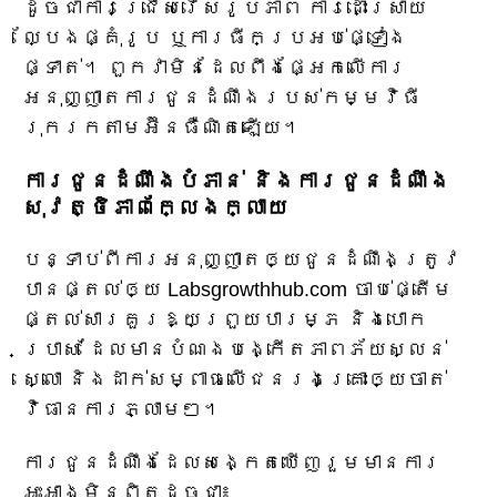
ដូចជាការជ្រើសរើសរូបភាព ការដោះស្រាយ
ល្បែងផ្គុំរូប ឬការធីកប្រអប់ផ្ទៀង
ផ្ទាត់។ ពួកវាមិនដែលពឹងផ្អែកលើការ
អនុញ្ញាតការជូនដំណឹងរបស់កម្មវិធី
រុករកតាមអ៊ីនធឺណិតឡើយ។
ការជូនដំណឹងបំភាន់ និងការជូនដំណឹង
សុវត្ថិភាពក្លែងក្លាយ
បន្ទាប់ពីការអនុញ្ញាតឲ្យជូនដំណឹងត្រូវ
បានផ្តល់ឲ្យ Labsgrowthhub.com ចាប់ផ្តើម
ផ្តល់សារគួរឱ្យព្រួយបារម្ភ និងបោក
ប្រាស់ ដែលមានបំណងបង្កើតភាពភ័យស្លន់
ស្លោ និងដាក់សម្ពាធលើជនរងគ្រោះឲ្យចាត់
វិធានការភ្លាមៗ។
ការជូនដំណឹងដែលសង្កេតឃើញរួមមានការ
អះអាងមិនពិតដូចជា៖