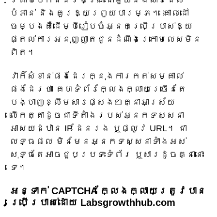
គ្រាប់បែកជនរងគ្រោះជាមួយនឹងសារដែល
បំភាន់ និងគួរឱ្យព្រួយបារម្ភ។ គោលដៅ
ចម្បងគឺដើម្បីរៀបចំអ្នកប្រើប្រាស់ឱ្យ
ផ្តល់ការអនុញ្ញាតជូនដំណឹងក្រោមលេសមិន
ពិត។
វាក៏សំខាន់ផងដែរក្នុងការកត់សម្គាល់
ផងដែរថា គេហទំព័រក្លែងក្លាយច្រើនតែ
បង្ហាញខ្លឹមសារផ្សេងៗគ្នាអាស្រ័យ
លើកត្តាដូចជាទីតាំងរបស់អ្នកទស្សនា
អាសយដ្ឋាន IP ដែនរង ឬផ្លូវ URL។ ជា
លទ្ធផល មិនមែនអ្នកទស្សនាទាំងអស់
សុទ្ធតែអាចជួបប្រទះទំព័រ ឬសារដូចគ្នានោះ
ទេ។
អន្ទាក់ CAPTCHA ក្លែងក្លាយត្រូវបាន
ប្រើប្រាស់ដោយ Labsgrowthhub.com