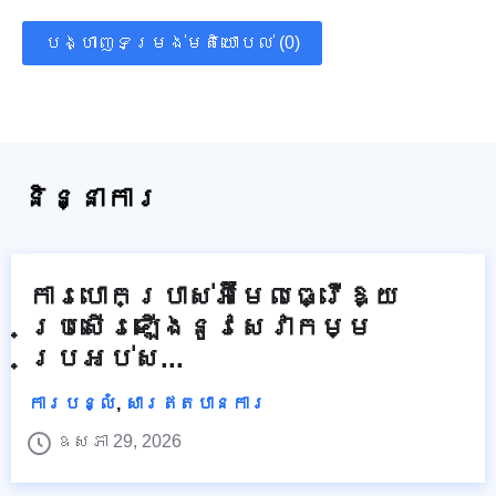
បង្ហាញទម្រង់មតិយោបល់ (0)
និន្នាការ
ការបោកប្រាស់អ៊ីមែលធ្វើឱ្យ
ប្រសើរឡើងនូវសេវាកម្ម
ប្រអប់ស...
ការបន្លំ
,
សារឥតបានការ
ឧសភា 29, 2026