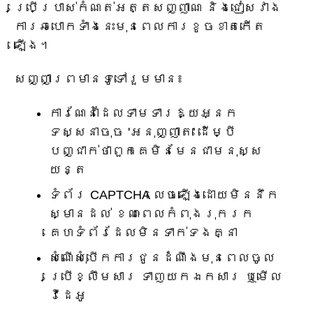
ប្រើប្រាស់កំណត់អត្តសញ្ញាណ និងជៀសវាង
ការឆបោកទាំងនេះមុនពេលការខូចខាតកើត
ឡើង។
សញ្ញាព្រមានទូទៅរួមមាន៖
ការណែនាំដែលទាមទារឱ្យអ្នក
ទស្សនាចុច 'អនុញ្ញាត' ដើម្បី
បញ្ជាក់ថាពួកគេមិនមែនជាមនុស្ស
យន្ត
ទំព័រ CAPTCHA លេចឡើងដោយមិននឹក
ស្មានដល់ ខណៈពេលកំពុងរុករក
គេហទំព័រដែលមិនទាក់ទងគ្នា
សំណើសុំបើកការជូនដំណឹងមុនពេលចូល
ប្រើខ្លឹមសារ ទាញយកឯកសារ ឬមើល
វីដេអូ