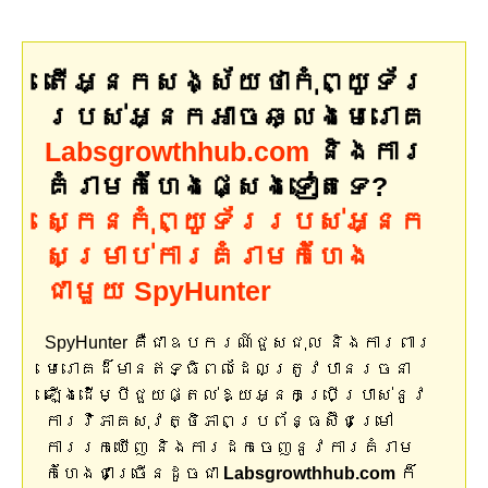
តើអ្នកសង្ស័យថាកុំព្យូទ័រ
របស់អ្នកអាចឆ្លងមេរោគ
Labsgrowthhub.com
និងការ
គំរាមកំហែងផ្សេងទៀតទេ?
ស្កេនកុំព្យូទ័ររបស់អ្នក
សម្រាប់ការគំរាមកំហែង
ជាមួយ SpyHunter
SpyHunter គឺជាឧបករណ៍ជួសជុល និងការពារ
មេរោគដ៏មានឥទ្ធិពលដែលត្រូវបានរចនា
ឡើងដើម្បីជួយផ្តល់ឱ្យអ្នកប្រើប្រាស់នូវ
ការវិភាគសុវត្ថិភាពប្រព័ន្ធស៊ីជម្រៅ
ការរកឃើញ និងការដកចេញនូវការគំរាម
កំហែងជាច្រើនដូចជា
Labsgrowthhub.com
ក៏