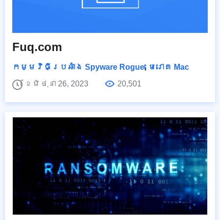
Fuq.com
កម្មវិធីប្រឆាំង Spyware Rogue
,
មេរោគ Mac
ខែមិថុនា 26, 2023
20,501