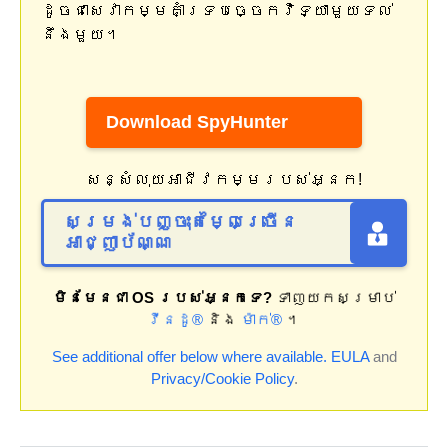
ដូចជាសេវាកម្មគាំទ្របច្ចេកវិទ្យាមួយទល់
នឹងមួយ។
Download SpyHunter
សន្សំលុយអាជីវកម្មរបស់អ្នក!
សម្រង់បញ្ចុះតម្លៃច្រើន
អាជ្ញាប័ណ្ណ
មិនមែនជា OS របស់អ្នកទេ?
ទាញយកសម្រាប់
វីនដូ®
និង
ម៉ាក់®
។
See additional offer below where available.
EULA
and
Privacy/Cookie Policy
.