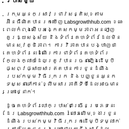
ប្រាស់​មួយ
ក្រុមអ្នកស្រាវជ្រាវសន្តិសុខតាម
អ៊ីនធឺណិតបានរកឃើញ Labsgrowthhub.com ខណៈ
ពេលកំពុងស៊ើបអង្កេតសកម្មភាពអនឡាញ
គួរឱ្យសង្ស័យ និងទំព័រគេហទំព័រដែលមិន
មានសុវត្ថិភាព។ ការវិភាគបានបង្ហាញថា
គេហទំព័រនេះដំណើរការជាទំព័រគេហទំព័រ
ក្លែងក្លាយដែលត្រូវបានរចនាឡើងដើម្បី
ផ្សព្វផ្សាយសារឥតបានការជូនដំណឹង
របស់កម្មវិធីរុករក និងបញ្ជូនអ្នក
ទស្សនាទៅកាន់ខ្លឹមសារភាគីទីបីដែលអាចមាន
គ្រោះថ្នាក់។
ដូចគេហទំព័របោកប្រាស់ជាច្រើនប្រភេទនេះ
ដែរ Labsgrowthhub.com រំលោភលើមុខងារជូន
ដំណឹងរបស់កម្មវិធីរុករកដើម្បីទម្លាក់