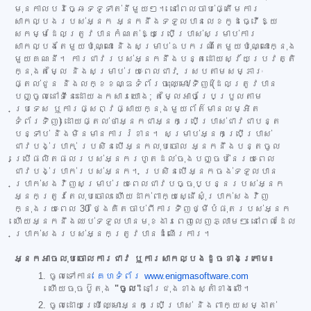
មុនកាលបរិច្ឆេទទូទាត់នីមួយៗ។ នៅពេលចាប់ផ្តើមការ
សាកល្បងរបស់អ្នក អ្នកនឹងទទួលបានលេខកូដធ្វើឱ្យ
សកម្មដែលត្រូវបានកំណត់ឱ្យប្រើប្រាស់សម្រាប់ការ
សាកល្បងតែមួយប៉ុណ្ណោះ និងសម្រាប់ឧបករណ៍តែមួយប៉ុណ្ណោះក្នុង
មួយគណនី។ ការជាវរបស់អ្នកនឹងបន្តដោយស្វ័យប្រវត្តិ
ក្នុងតម្លៃ និងសម្រាប់រយៈពេលជាវ ស្របតាមសម្ភារៈ
ផ្តល់ជូន និងលក្ខខណ្ឌទំព័រចុះឈ្មោះ/ទិញ (ដែលត្រូវបាន
បញ្ចូលនៅទីនេះដោយឯកសារយោង; តម្លៃអាចប្រែប្រួលតាម
ប្រទេស ឬការផ្សព្វផ្សាយក្នុងមួយព័ត៌មានលម្អិត
ទំព័រទិញ) ដោយផ្តល់ថាអ្នកជាអ្នកប្រើប្រាស់ជាវជាបន្ត
បន្ទាប់ និងមិនមានការរំខាន។ សម្រាប់អ្នកប្រើប្រាស់
ជាវបង់ប្រាក់ ប្រសិនបើអ្នកលុបចោល អ្នកនឹងបន្តចូល
ប្រើផលិតផលរបស់អ្នករហូតដល់ចុងបញ្ចប់នៃរយៈពេល
ជាវបង់ប្រាក់របស់អ្នក។ ប្រសិនបើអ្នកចង់ទទួលបាន
ប្រាក់សងវិញសម្រាប់រយៈពេលជាវបច្ចុប្បន្នរបស់អ្នក
អ្នកត្រូវតែលុបចោល ហើយដាក់ពាក្យស្នើសុំប្រាក់សងវិញ
ក្នុងរយៈពេល 30 ថ្ងៃគិតចាប់ពីការទិញថ្មីបំផុតរបស់អ្នក
ហើយអ្នកនឹងឈប់ទទួលបានមុខងារពេញលេញភ្លាមៗ នៅពេលដែល
ប្រាក់សងរបស់អ្នកត្រូវបានដំណើរការ។
អ្នកអាចលុបចោលការជាវ ឬការសាកល្បងដូចខាងក្រោម៖
ចូលទៅកាន់
គេហទំព័រ www.enigmasoftware.com
ហើយចុចប៊ូតុង
"ចូល"
នៅជ្រុងខាងស្តាំខាងលើ។
ចូលដោយប្រើឈ្មោះអ្នកប្រើប្រាស់ និងពាក្យសម្ងាត់