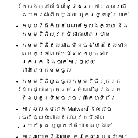
ក្លែងក្លាយដែលស្វែងរកការចូលប្រើ
ឧបករណ៍ពីចម្ងាយ ឬការទូទាត់ប្រាក់
កម្មវិធីកំចាត់មេរោគក្លែងក្លាយ និង
កម្មវិធីសុវត្ថិភាពបោកប្រាស់
កម្មវិធីដែលអាចមិនចង់បាន ដែលមាន
សមត្ថភាពតាមដានសកម្មភាព
រុករក និងចាក់ការផ្សាយ
ពាណិជ្ជកម្មចូល
កម្មវិធី​លួច​ចូល​កម្មវិធី​រុករក​
ដែល​ផ្លាស់ប្តូរ​ការកំណត់​ស្វែងរក
និង​ប្តូរ​ទិស​ចរាចរណ៍​គេហទំព័រ
ការឆ្លងមេរោគ Malware ដែលអាច
ធ្វើឱ្យប៉ះពាល់ដល់សុវត្ថិភាព
ប្រព័ន្ធ ឬលួចព័ត៌មានសម្ងាត់
ការឆបោកវិនិយោគ ការក្លែងបន្លំការ