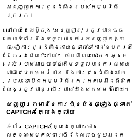
អនុញ្ញាតការជូនដំណឹងរបស់កម្មវិធី
រុករក។
នៅពេលដែលប៊ូតុង 'អនុញ្ញាត' ត្រូវបានចុច
គេហទំព័រនឹងទទួលបានការអនុញ្ញាតឱ្យ
ផ្ញើការជូនដំណឹងដោយផ្ទាល់ទៅកាន់ឧបករណ៍
ដែលរងផលប៉ះពាល់។ ចាប់ពីពេលនោះមក អ្នក
ប្រើប្រាស់អាចចាប់ផ្តើមទទួលបានការផ្សាយ
ពាណិជ្ជកម្មរំខាន និងការជូនដំណឹងបោក
ប្រាស់ ទោះបីជាកម្មវិធីរុករកតាមអ៊ីនធឺណិត
លែងត្រូវបានប្រើប្រាស់យ៉ាងសកម្មក៏ដោយ។
សញ្ញាព្រមាននៃការប៉ុនប៉ងផ្ទៀងផ្ទាត់
CAPTCHA ក្លែងក្លាយ
ទំព័រ CAPTCHA ក្លែងក្លាយមាន
លក្ខណៈសម្គាល់ជាច្រើនដែលអាចជួយអ្នក