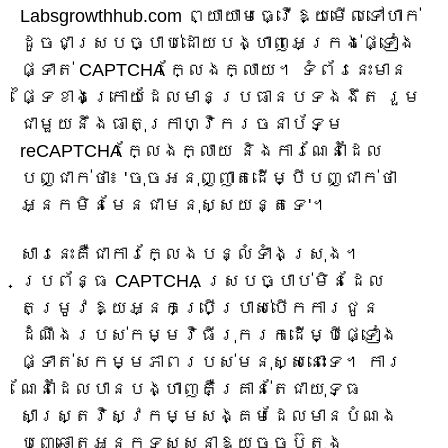
Labsgrowthhub.com ព្យាយាមធ្វើឱ្យមើលទៅហាក់
ដូចជាស្របច្បាប់ដោយបង្ហាញអេក្រង់ផ្ទៀង
ផ្ទាត់ CAPTCHA ក្លែងក្លាយ។ ទំព័រនេះមាន
ផ្ទៃខាងក្រោយដែលមានប្រធានបទងងឹត រួម
ជាមួយនឹងធាតុក្រាហ្វិករចនាប័ទ្ម
reCAPTCHA ក្លែងក្លាយ និងការណែនាំដែល
បញ្ជាក់ថា៖ 'ចុចអនុញ្ញាតដើម្បីបញ្ជាក់ថា
អ្នកមិនមែនជាមនុស្សយន្តទេ'។
សារនេះគឺជាការក្លែងបន្លំទាំងស្រុង។
ប្រព័ន្ធ CAPTCHA ស្របច្បាប់មិនដែល
តម្រូវឱ្យអ្នកប្រើប្រាស់បើកការជូន
ដំណឹងរបស់កម្មវិធីរុករកដើម្បីផ្ទៀង
ផ្ទាត់សកម្មភាពរបស់មនុស្សនោះទេ។ ការ
ណែនាំដែលបានបង្ហាញគឺគ្រាន់តែជាយុទ្ធ
សាស្ត្រវិស្វកម្មសង្គមដែលមានបំណង
បញ្ឆោតអ្នកទស្សនាឱ្យចុចប៊ូតុង