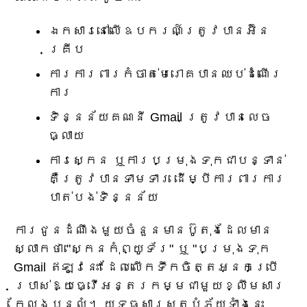
ឯកសារនៅលើឧបករណ៍ត្រូវបានអ៊ិន
គ្រីប
ការការពារកំចាត់មេរោគបានឈប់ដំណើរ
ការ
ទិន្នន័យគណនី Gmail ត្រូវបានលេច
ធ្លាយ
ការស្កេន ឬការបម្រុងទុកជាបន្ទាន់
គឺត្រូវបានទាមទារ ដើម្បីការពារការ
បាត់បង់ទិន្នន័យ
ការជូនដំណឹងមួយចំនួនមានប៊ូតុងដែលមាន
ស្លាកថា "ស្កេនកុំព្យូទ័រ" ឬ "បម្រុងទុក
Gmail ឥឡូវនេះ" ដែលលើកទឹកចិត្តអ្នកប្រើ
ប្រាស់ឱ្យធ្វើអន្តរកម្មជាមួយខ្លឹមសារ
ក្លែងបន្លំ។ យុទ្ធសាស្ត្របំភ័យទាំងនេះ