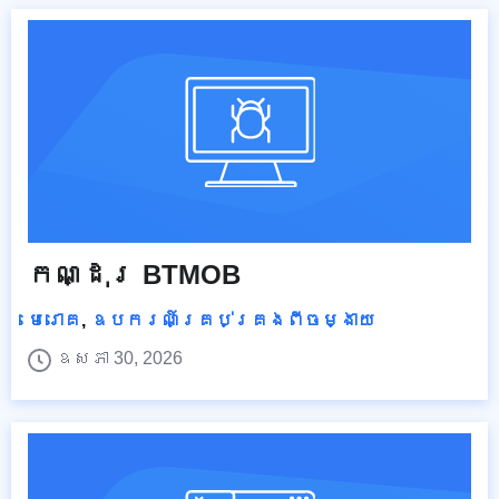
កណ្ដុរ BTMOB
មេរោគ
,
ឧបករណ៍គ្រប់គ្រងពីចម្ងាយ
ឧសភា 30, 2026