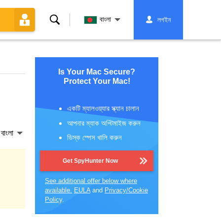
অনুসন্ধান
বাংলা
লগইন
করুন
Is Your Mac Secure?
Protect Your Mac!
একটি ম্যালওয়্যার স্ক্যান চালান
আপনার ম্যাক অপ্টিমাইজ করুন
বাংলা
ডিস্ক স্পেস খালি করুন
Get SpyHunter Now
See additional offer below where
available.
EULA
and
Privacy/Cookie
Policy
.