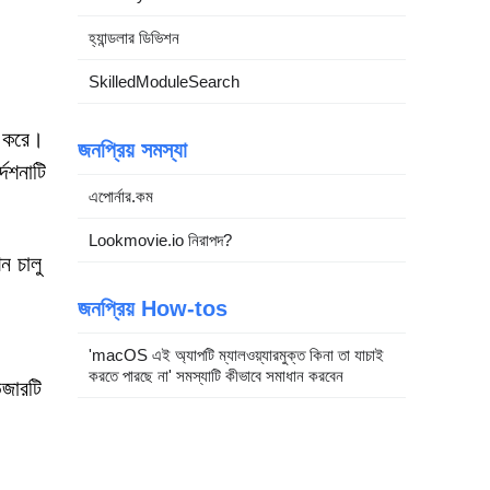
হ্যান্ডলার ডিভিশন
SkilledModuleSearch
া করে।
জনপ্রিয় সমস্যা
েশনাটি
এপোর্নার.কম
Lookmovie.io নিরাপদ?
ন চালু
জনপ্রিয় How-tos
'macOS এই অ্যাপটি ম্যালওয়্যারমুক্ত কিনা তা যাচাই
করতে পারছে না' সমস্যাটি কীভাবে সমাধান করবেন
উজারটি