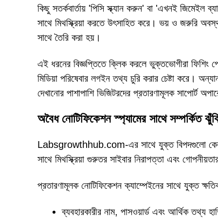
কিছু সতর্কবার্তায় 'পিসি স্ক্যান করুন' বা 'এখনই জিমেইল 
সাথে মিথস্ক্রিয়া করতে উৎসাহিত করে। ভয় ও জরুরি অবস
সাথে তৈরি করা হয়।
এই ধরনের বিজ্ঞপ্তিতে ক্লিক করলে ভুক্তভোগীরা ফিশিং পেজে
মিডিয়া পরিষেবার লগইন তথ্য চুরি করার চেষ্টা করে। অন্যান
দেখানোর পাশাপাশি ভিজিটরদের প্রতারণামূলক সাপোর্ট অপ
অবৈধ নোটিফিকেশন স্প্যামের সাথে সম্পর্কিত ঝুঁক
Labsgrowthhub.com-এর সাথে যুক্ত বিপদগুলো কেবল বির
সাথে মিথস্ক্রিয়া গুরুতর সাইবার নিরাপত্তা এবং গোপনীয়ত
প্রতারণামূলক নোটিফিকেশন ক্যাম্পেইনের সাথে যুক্ত ক্ষতিকর
ব্যবহারকারীর নাম, পাসওয়ার্ড এবং আর্থিক তথ্য হ