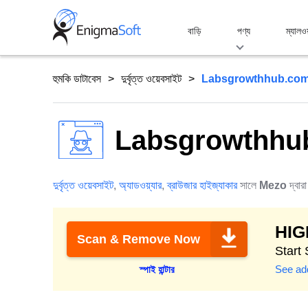
Skip
to
বাড়ি
পণ্য
ম্যালও
content
হুমকি ডাটাবেস
দুর্বৃত্ত ওয়েবসাইট
Labsgrowthhub.co
Labsgrowthhu
দুর্বৃত্ত ওয়েবসাইট
,
অ্যাডওয়্যার
,
ব্রাউজার হাইজ্যাকার
সালে
Mezo
দ্বারা
HI
Scan & Remove Now
Start 
See add
স্পাই হান্টার