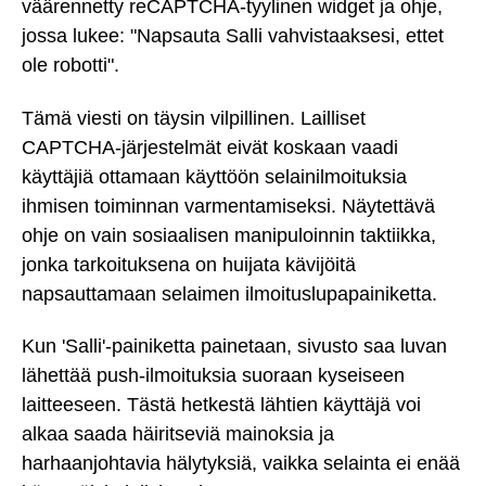
väärennetty reCAPTCHA-tyylinen widget ja ohje,
jossa lukee: "Napsauta Salli vahvistaaksesi, ettet
ole robotti".
Tämä viesti on täysin vilpillinen. Lailliset
CAPTCHA-järjestelmät eivät koskaan vaadi
käyttäjiä ottamaan käyttöön selainilmoituksia
ihmisen toiminnan varmentamiseksi. Näytettävä
ohje on vain sosiaalisen manipuloinnin taktiikka,
jonka tarkoituksena on huijata kävijöitä
napsauttamaan selaimen ilmoituslupapainiketta.
Kun 'Salli'-painiketta painetaan, sivusto saa luvan
lähettää push-ilmoituksia suoraan kyseiseen
laitteeseen. Tästä hetkestä lähtien käyttäjä voi
alkaa saada häiritseviä mainoksia ja
harhaanjohtavia hälytyksiä, vaikka selainta ei enää