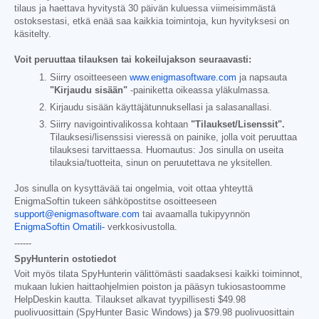
tilaus ja haettava hyvitystä 30 päivän kuluessa viimeisimmästä
ostoksestasi, etkä enää saa kaikkia toimintoja, kun hyvityksesi on
käsitelty.
Voit peruuttaa tilauksen tai kokeilujakson seuraavasti:
Siirry osoitteeseen
www.enigmasoftware.com
ja napsauta
"Kirjaudu sisään"
-painiketta oikeassa yläkulmassa.
Kirjaudu sisään käyttäjätunnuksellasi ja salasanallasi.
Siirry navigointivalikossa kohtaan
"Tilaukset/Lisenssit".
Tilauksesi/lisenssisi vieressä on painike, jolla voit peruuttaa
tilauksesi tarvittaessa. Huomautus: Jos sinulla on useita
tilauksia/tuotteita, sinun on peruutettava ne yksitellen.
Jos sinulla on kysyttävää tai ongelmia, voit ottaa yhteyttä
EnigmaSoftin tukeen sähköpostitse osoitteeseen
support@enigmasoftware.com
tai avaamalla tukipyynnön
EnigmaSoftin Omatili-
verkkosivustolla.
------
SpyHunterin ostotiedot
Voit myös tilata SpyHunterin välittömästi saadaksesi kaikki toiminnot,
mukaan lukien haittaohjelmien poiston ja pääsyn tukiosastoomme
HelpDeskin kautta. Tilaukset alkavat tyypillisesti
$49.98
puolivuosittain (SpyHunter Basic Windows) ja
$79.98
puolivuosittain