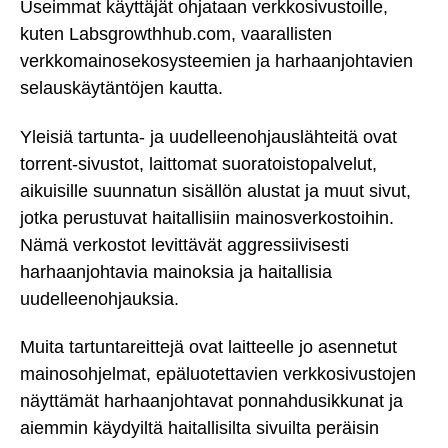
Useimmat käyttäjät ohjataan verkkosivustoille,
kuten Labsgrowthhub.com, vaarallisten
verkkomainosekosysteemien ja harhaanjohtavien
selauskäytäntöjen kautta.
Yleisiä tartunta- ja uudelleenohjauslähteitä ovat
torrent-sivustot, laittomat suoratoistopalvelut,
aikuisille suunnatun sisällön alustat ja muut sivut,
jotka perustuvat haitallisiin mainosverkostoihin.
Nämä verkostot levittävät aggressiivisesti
harhaanjohtavia mainoksia ja haitallisia
uudelleenohjauksia.
Muita tartuntareittejä ovat laitteelle jo asennetut
mainosohjelmat, epäluotettavien verkkosivustojen
näyttämät harhaanjohtavat ponnahdusikkunat ja
aiemmin käydyiltä haitallisilta sivuilta peräisin