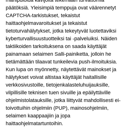
päätöksiä. Yleisimpiä temppuja ovat väärennetyt
CAPTCHA-tarkistukset, tekaistut
haittaohjelmavaroitukset ja tekaistut
tietoturvahälytykset, jotka tekeytyvät luotettaviksi
kyberturvallisuustuotteiksi tai -palveluiksi. Näiden
taktiikoiden tarkoituksena on saada käyttäjät
painamaan selaimen Salli-painiketta, jolloin he
tietämättään tilaavat tunkeilevia push-ilmoituksia.
Kun lupa on myönnetty, näytettävät mainokset ja
hälytykset voivat altistaa käyttäjät haitallisille
verkkosivustoille, tietojenkalasteluhuijauksille,
vilpillisille teknisen tuen sivuille ja epäilyttäville
ohjelmistolatauksille, jotka liittyvät mahdollisesti ei-
toivottuihin ohjelmiin (PUP), mainosohjelmiin,
selaimen kaappaajiin ja jopa
haittaohjelmatartuntoihin.