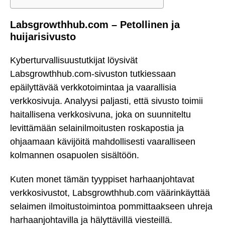
Labsgrowthhub.com – Petollinen ja
huijarisivusto
Kyberturvallisuustutkijat löysivät
Labsgrowthhub.com-sivuston tutkiessaan
epäilyttävää verkkotoimintaa ja vaarallisia
verkkosivuja. Analyysi paljasti, että sivusto toimii
haitallisena verkkosivuna, joka on suunniteltu
levittämään selainilmoitusten roskapostia ja
ohjaamaan kävijöitä mahdollisesti vaaralliseen
kolmannen osapuolen sisältöön.
Kuten monet tämän tyyppiset harhaanjohtavat
verkkosivustot, Labsgrowthhub.com väärinkäyttää
selaimen ilmoitustoimintoa pommittaakseen uhreja
harhaanjohtavilla ja hälyttävillä viesteillä.