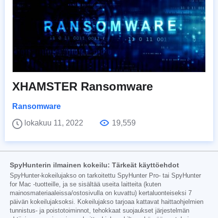
XHAMSTER Ransomware
Ransomware
lokakuu 11, 2022
19,559
SpyHunterin ilmainen kokeilu: Tärkeät käyttöehdot
SpyHunter-kokeilujakso on tarkoitettu SpyHunter Pro- tai SpyHunter
for Mac -tuotteille, ja se sisältää useita laitteita (kuten
mainosmateriaaleissa/ostosivulla on kuvattu) kertaluonteiseksi 7
päivän kokeilujaksoksi. Kokeilujakso tarjoaa kattavat haittaohjelmien
tunnistus- ja poistotoiminnot, tehokkaat suojaukset järjestelmän