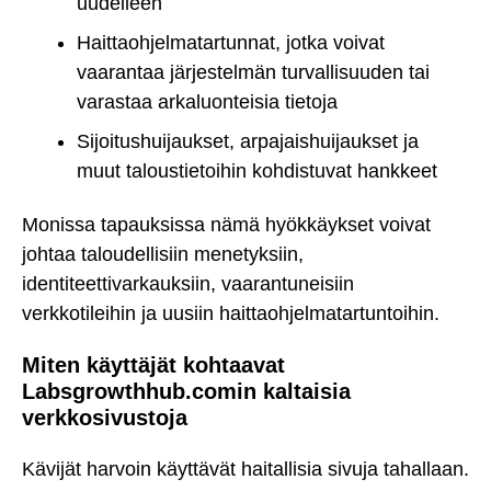
uudelleen
Haittaohjelmatartunnat, jotka voivat
vaarantaa järjestelmän turvallisuuden tai
varastaa arkaluonteisia tietoja
Sijoitushuijaukset, arpajaishuijaukset ja
muut taloustietoihin kohdistuvat hankkeet
Monissa tapauksissa nämä hyökkäykset voivat
johtaa taloudellisiin menetyksiin,
identiteettivarkauksiin, vaarantuneisiin
verkkotileihin ja uusiin haittaohjelmatartuntoihin.
Miten käyttäjät kohtaavat
Labsgrowthhub.comin kaltaisia
verkkosivustoja
Kävijät harvoin käyttävät haitallisia sivuja tahallaan.