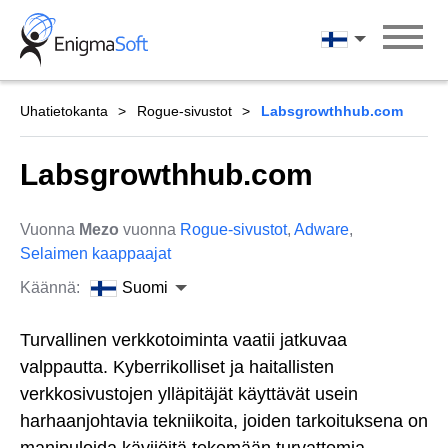
Skip
to
Suomi
content
Uhatietokanta
Rogue-sivustot
Labsgrowthhub.com
Labsgrowthhub.com
Vuonna
Mezo
vuonna
Rogue-sivustot
,
Adware
,
Selaimen kaappaajat
Käännä:
Suomi
Turvallinen verkkotoiminta vaatii jatkuvaa
valppautta. Kyberrikolliset ja haitallisten
verkkosivustojen ylläpitäjät käyttävät usein
harhaanjohtavia tekniikoita, joiden tarkoituksena on
manipuloida kävijöitä tekemään turvattomia