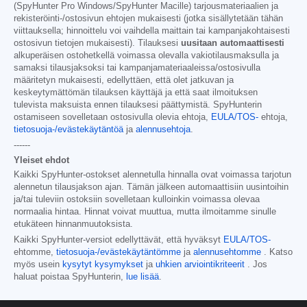
(SpyHunter Pro Windows/SpyHunter Macille) tarjousmateriaalien ja
rekisteröinti-/ostosivun ehtojen mukaisesti (jotka sisällytetään tähän
viittauksella; hinnoittelu voi vaihdella maittain tai kampanjakohtaisesti
ostosivun tietojen mukaisesti). Tilauksesi
uusitaan automaattisesti
alkuperäisen ostohetkellä voimassa olevalla vakiotilausmaksulla ja
samaksi tilausjaksoksi tai kampanjamateriaaleissa/ostosivulla
määritetyn mukaisesti, edellyttäen, että olet jatkuvan ja
keskeytymättömän tilauksen käyttäjä ja että saat ilmoituksen
tulevista maksuista ennen tilauksesi päättymistä. SpyHunterin
ostamiseen sovelletaan ostosivulla olevia ehtoja,
EULA/TOS-
ehtoja,
tietosuoja-/evästekäytäntöä
ja
alennusehtoja
.
------
Yleiset ehdot
Kaikki SpyHunter-ostokset alennetulla hinnalla ovat voimassa tarjotun
alennetun tilausjakson ajan. Tämän jälkeen automaattisiin uusintoihin
ja/tai tuleviin ostoksiin sovelletaan kulloinkin voimassa olevaa
normaalia hintaa. Hinnat voivat muuttua, mutta ilmoitamme sinulle
etukäteen hinnanmuutoksista.
Kaikki SpyHunter-versiot edellyttävät, että hyväksyt
EULA/TOS-
ehtomme,
tietosuoja-/evästekäytäntömme
ja
alennusehtomme
. Katso
myös usein
kysytyt kysymykset
ja
uhkien arviointikriteerit
. Jos
haluat poistaa SpyHunterin,
lue lisää
.