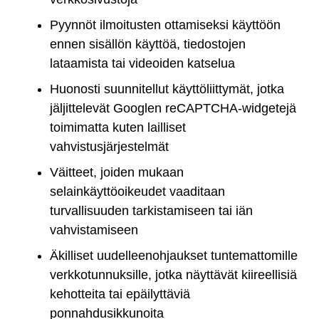
Pyynnöt ilmoitusten ottamiseksi käyttöön
ennen sisällön käyttöä, tiedostojen
lataamista tai videoiden katselua
Huonosti suunnitellut käyttöliittymät, jotka
jäljittelevät Googlen reCAPTCHA-widgetejä
toimimatta kuten lailliset
vahvistusjärjestelmät
Väitteet, joiden mukaan
selainkäyttöoikeudet vaaditaan
turvallisuuden tarkistamiseen tai iän
vahvistamiseen
Äkilliset uudelleenohjaukset tuntemattomille
verkkotunnuksille, jotka näyttävät kiireellisiä
kehotteita tai epäilyttäviä
ponnahdusikkunoita