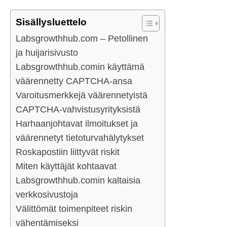
Sisällysluettelo
Labsgrowthhub.com – Petollinen
ja huijarisivusto
Labsgrowthhub.comin käyttämä
väärennetty CAPTCHA-ansa
Varoitusmerkkejä väärennetyistä
CAPTCHA-vahvistusyrityksistä
Harhaanjohtavat ilmoitukset ja
väärennetyt tietoturvahälytykset
Roskapostiin liittyvät riskit
Miten käyttäjät kohtaavat
Labsgrowthhub.comin kaltaisia
verkkosivustoja
Välittömät toimenpiteet riskin
vähentämiseksi