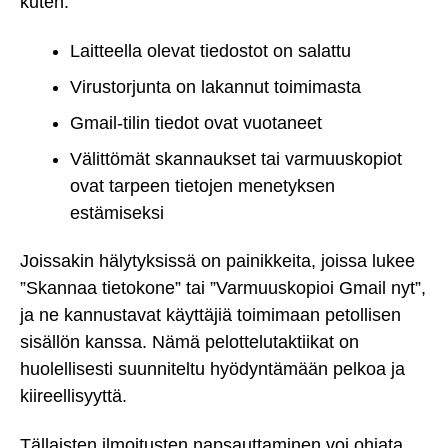
kuten:
Laitteella olevat tiedostot on salattu
Virustorjunta on lakannut toimimasta
Gmail-tilin tiedot ovat vuotaneet
Välittömät skannaukset tai varmuuskopiot
ovat tarpeen tietojen menetyksen
estämiseksi
Joissakin hälytyksissä on painikkeita, joissa lukee
”Skannaa tietokone” tai ”Varmuuskopioi Gmail nyt”,
ja ne kannustavat käyttäjiä toimimaan petollisen
sisällön kanssa. Nämä pelottelutaktiikat on
huolellisesti suunniteltu hyödyntämään pelkoa ja
kiireellisyyttä.
Tällaisten ilmoitusten napsauttaminen voi ohjata