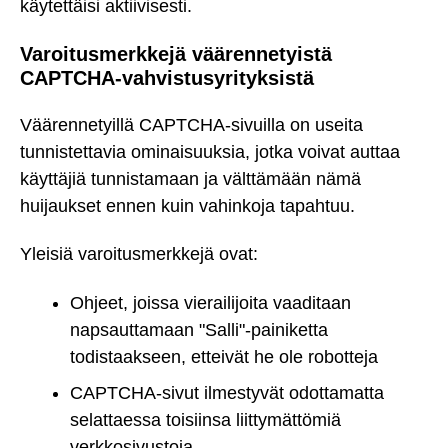
käytettäisi aktiivisesti.
Varoitusmerkkejä väärennetyistä
CAPTCHA-vahvistusyrityksistä
Väärennetyillä CAPTCHA-sivuilla on useita
tunnistettavia ominaisuuksia, jotka voivat auttaa
käyttäjiä tunnistamaan ja välttämään nämä
huijaukset ennen kuin vahinkoja tapahtuu.
Yleisiä varoitusmerkkejä ovat:
Ohjeet, joissa vierailijoita vaaditaan
napsauttamaan "Salli"-painiketta
todistaakseen, etteivät he ole robotteja
CAPTCHA-sivut ilmestyvät odottamatta
selattaessa toisiinsa liittymättömiä
verkkosivustoja