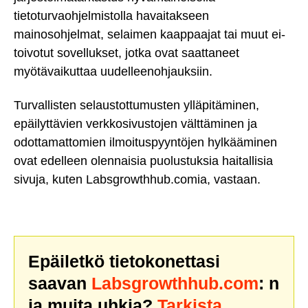
tietoturvaohjelmistolla havaitakseen
mainosohjelmat, selaimen kaappaajat tai muut ei-
toivotut sovellukset, jotka ovat saattaneet
myötävaikuttaa uudelleenohjauksiin.
Turvallisten selaustottumusten ylläpitäminen,
epäilyttävien verkkosivustojen välttäminen ja
odottamattomien ilmoituspyyntöjen hylkääminen
ovat edelleen olennaisia puolustuksia haitallisia
sivuja, kuten Labsgrowthhub.comia, vastaan.
Epäiletkö tietokonettasi
saavan
Labsgrowthhub.com
: n
ja muita uhkia?
Tarkista