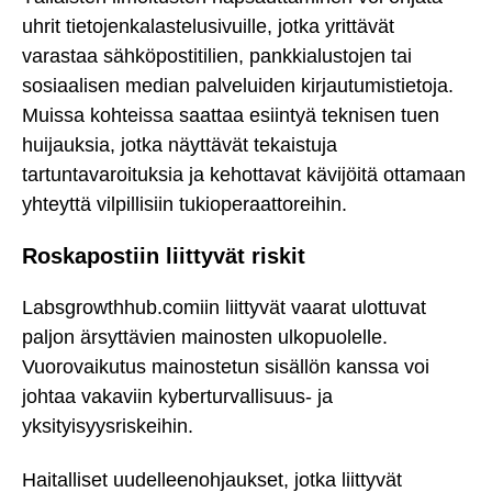
uhrit tietojenkalastelusivuille, jotka yrittävät
varastaa sähköpostitilien, pankkialustojen tai
sosiaalisen median palveluiden kirjautumistietoja.
Muissa kohteissa saattaa esiintyä teknisen tuen
huijauksia, jotka näyttävät tekaistuja
tartuntavaroituksia ja kehottavat kävijöitä ottamaan
yhteyttä vilpillisiin tukioperaattoreihin.
Roskapostiin liittyvät riskit
Labsgrowthhub.comiin liittyvät vaarat ulottuvat
paljon ärsyttävien mainosten ulkopuolelle.
Vuorovaikutus mainostetun sisällön kanssa voi
johtaa vakaviin kyberturvallisuus- ja
yksityisyysriskeihin.
Haitalliset uudelleenohjaukset, jotka liittyvät