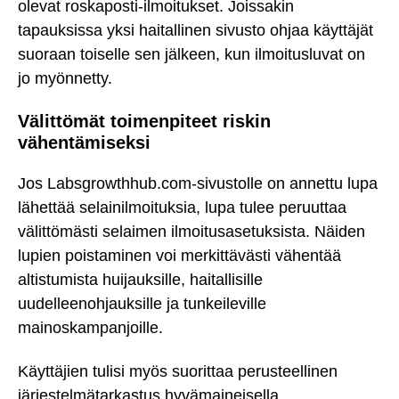
olevat roskaposti-ilmoitukset. Joissakin
tapauksissa yksi haitallinen sivusto ohjaa käyttäjät
suoraan toiselle sen jälkeen, kun ilmoitusluvat on
jo myönnetty.
Välittömät toimenpiteet riskin
vähentämiseksi
Jos Labsgrowthhub.com-sivustolle on annettu lupa
lähettää selainilmoituksia, lupa tulee peruuttaa
välittömästi selaimen ilmoitusasetuksista. Näiden
lupien poistaminen voi merkittävästi vähentää
altistumista huijauksille, haitallisille
uudelleenohjauksille ja tunkeileville
mainoskampanjoille.
Käyttäjien tulisi myös suorittaa perusteellinen
järjestelmätarkastus hyvämaineisella