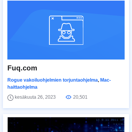
Fuq.com
Rogue vakoiluohjelmien torjuntaohjelma
,
Mac-
haittaohjelma
kesäkuuta 26, 2023
20,501