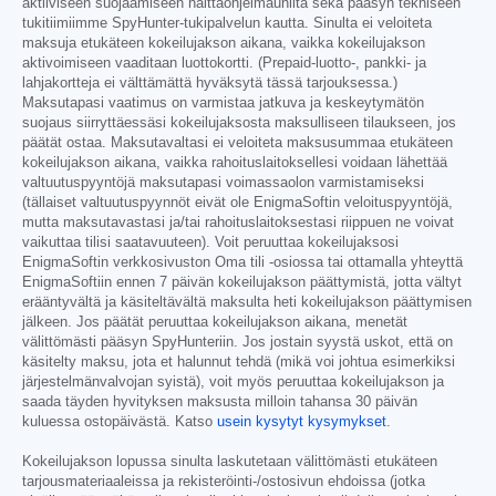
aktiiviseen suojaamiseen haittaohjelmauhilta sekä pääsyn tekniseen
tukitiimiimme SpyHunter-tukipalvelun kautta. Sinulta ei veloiteta
maksuja etukäteen kokeilujakson aikana, vaikka kokeilujakson
aktivoimiseen vaaditaan luottokortti. (Prepaid-luotto-, pankki- ja
lahjakortteja ei välttämättä hyväksytä tässä tarjouksessa.)
Maksutapasi vaatimus on varmistaa jatkuva ja keskeytymätön
suojaus siirryttäessäsi kokeilujaksosta maksulliseen tilaukseen, jos
päätät ostaa. Maksutavaltasi ei veloiteta maksusummaa etukäteen
kokeilujakson aikana, vaikka rahoituslaitoksellesi voidaan lähettää
valtuutuspyyntöjä maksutapasi voimassaolon varmistamiseksi
(tällaiset valtuutuspyynnöt eivät ole EnigmaSoftin veloituspyyntöjä,
mutta maksutavastasi ja/tai rahoituslaitoksestasi riippuen ne voivat
vaikuttaa tilisi saatavuuteen). Voit peruuttaa kokeilujaksosi
EnigmaSoftin verkkosivuston Oma tili -osiossa tai ottamalla yhteyttä
EnigmaSoftiin ennen 7 päivän kokeilujakson päättymistä, jotta vältyt
erääntyvältä ja käsiteltävältä maksulta heti kokeilujakson päättymisen
jälkeen. Jos päätät peruuttaa kokeilujakson aikana, menetät
välittömästi pääsyn SpyHunteriin. Jos jostain syystä uskot, että on
käsitelty maksu, jota et halunnut tehdä (mikä voi johtua esimerkiksi
järjestelmänvalvojan syistä), voit myös peruuttaa kokeilujakson ja
saada täyden hyvityksen maksusta milloin tahansa 30 päivän
kuluessa ostopäivästä. Katso
usein kysytyt kysymykset
.
Kokeilujakson lopussa sinulta laskutetaan välittömästi etukäteen
tarjousmateriaaleissa ja rekisteröinti-/ostosivun ehdoissa (jotka