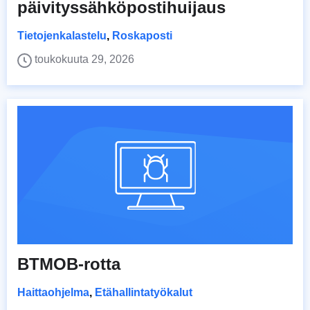
päivityssähköpostihuijaus
Tietojenkalastelu
,
Roskaposti
toukokuuta 29, 2026
BTMOB-rotta
Haittaohjelma
,
Etähallintatyökalut