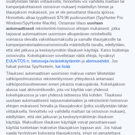
sisällytetään tähän viittauksella; hinnoittelu voi vaihdella maittain tai
kampanjakohtaisesti ostosivun mukaan) määritellyn hinnan ja
tilausjakson mukaisesti, jos et ole peruuttanut tilausta ajoissa.
Hinnoittelu alkaa tyypillisesti
$79.98
puolivuosittain (SpyHunter Pro
Windows/SpyHunter Macille). Ostamasi tilaus
uusitaan
automaattisesti
rekisteröinti-/ostosivun ehtojen mukaisesti, jotka
tarjoavat automaattisen uusimisen alkuperäisen ostohetkellä
voimassa olevalla vakiotilausmaksulla ja samalle tilausjaksolle tai
kampanjamateriaaleissa/ostosivulla määritellyllä tavalla, edellyttäen,
että olet jatkuva ja keskeytymätön tilauksen käyttäjä. Katso lisätietoja
ostosivulta. Kokeilujaksoon sovelletaan näitä ehtoja, hyväksyt
EULA/TOS:n
,
tietosuoja-/evästekäytännön
ja
alennusehdot
. Jos
haluat poistaa SpyHunterin,
lue lisää
.
Tilauksesi automaattisen uusimisen maksua varten lähetetään
sähköpostimuistutus rekisteröitymisen yhteydessä antamaasi
sähköpostiosoitteeseen ennen jokaista maksupäivää. Kokeilujakson
alussa saat aktivointikoodin, jota voi käyttää vain yhdessä
kokeilujaksossa ja vain yhdessä laitteessa tiliä kohden. Tilauksesi
uusitaan automaattisesti tarjousmateriaalien ja rekisteröinti-/ostosivun
ehtojen mukaisesti hinnalla ja tilausjaksoksi (jotka sisällytetään tähän
viittauksella; hinnoittelu voi vaihdella maittain tai ostosivun mukaan),
edellyttäen, että olet jatkuvan ja keskeytymättömän tilauksen
käyttäjä. Maksullisen tilauksen käyttäjät voivat peruuttaessaan
käyttää tuotteitaan maksetun tilausjakson loppuun asti. Jos haluat
saada hyvityksen kuluvasta tilausjaksosta, sinun on peruutettava