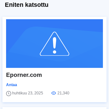
Eniten katsottu
Eporner.com
Antaa
huhtikuu 23, 2025
21,340