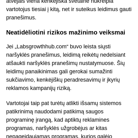
atvejais viena kenkėjiška svetainė nukreipia
vartotojus tiesiai į kitą, net ir suteikus leidimus gauti
pranešimus.
Neatidėliotini rizikos mažinimo veiksmai
Jei „Labsgrowthhub.com“ buvo leista siųsti
naršyklės pranešimus, leidimą reikėtų nedelsiant
atšaukti naršyklės pranešimų nustatymuose. Šių
leidimų panaikinimas gali gerokai sumažinti
sukčiavimo, kenkėjiškų peradresavimų ir įkyrių
reklamos kampanijų riziką.
Vartotojai taip pat turėtų atlikti išsamų sistemos
patikrinimą naudodami patikimą saugos
programinę įrangą, kad aptiktų reklamines
programas, naršyklės užgrobėjus ar kitas
nepageidaujamas programas, kurios galėjo