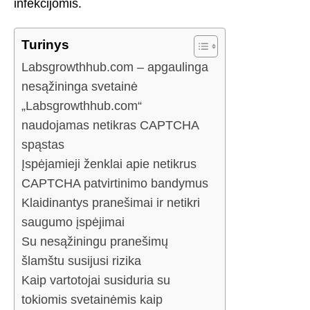
infekcijomis.
Turinys
Labsgrowthhub.com – apgaulinga
nesąžininga svetainė
„Labsgrowthhub.com“
naudojamas netikras CAPTCHA
spąstas
Įspėjamieji ženklai apie netikrus
CAPTCHA patvirtinimo bandymus
Klaidinantys pranešimai ir netikri
saugumo įspėjimai
Su nesąžiningu pranešimų
šlamštu susijusi rizika
Kaip vartotojai susiduria su
tokiomis svetainėmis kaip