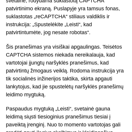
svetaine, rodydama suklastotą CAPTCHA
patvirtinimo ekraną. Puslapyje yra tamsus fonas,
suklastotas „reCAPTCHA“ stiliaus valdiklis ir
instrukcija: „Spustelėkite „Leisti“, kad
patvirtintumėte, jog nesate robotas“.
Šis pranešimas yra visiškai apgaulingas. Teisėtos
CAPTCHA sistemos niekada nereikalauja, kad
vartotojai įjungtų naršyklės pranešimus, kad
patvirtintų žmogaus veiklą. Rodoma instrukcija yra
tik socialinės inžinerijos taktika, skirta apgauti
lankytojus, kad jie spustelėtų naršyklės pranešimų
leidimo mygtuką.
Paspaudus mygtuką „Leisti“, svetainė gauna
leidimą siųsti tiesioginius pranešimus tiesiai į
paveiktą įrenginį. Nuo to momento vartotojas gali