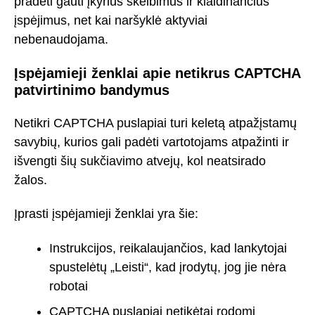
pradėti gauti įkyrius skelbimus ir klaidinančius
įspėjimus, net kai naršyklė aktyviai
nebenaudojama.
Įspėjamieji ženklai apie netikrus CAPTCHA
patvirtinimo bandymus
Netikri CAPTCHA puslapiai turi keletą atpažįstamų
savybių, kurios gali padėti vartotojams atpažinti ir
išvengti šių sukčiavimo atvejų, kol neatsirado
žalos.
Įprasti įspėjamieji ženklai yra šie:
Instrukcijos, reikalaujančios, kad lankytojai
spustelėtų „Leisti“, kad įrodytų, jog jie nėra
robotai
CAPTCHA puslapiai netikėtai rodomi