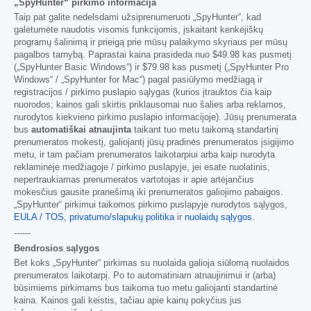
„SpyHunter“ pirkimo informacija
Taip pat galite nedelsdami užsiprenumeruoti „SpyHunter“, kad
galėtumėte naudotis visomis funkcijomis, įskaitant kenkėjiškų
programų šalinimą ir prieigą prie mūsų palaikymo skyriaus per mūsų
pagalbos tarnybą. Paprastai kaina prasideda nuo
$49.98
kas pusmetį
(„SpyHunter Basic Windows“) ir
$79.98
kas pusmetį („SpyHunter Pro
Windows“ / „SpyHunter for Mac“) pagal pasiūlymo medžiagą ir
registracijos / pirkimo puslapio sąlygas (kurios įtrauktos čia kaip
nuorodos; kainos gali skirtis priklausomai nuo šalies arba reklamos,
nurodytos kiekvieno pirkimo puslapio informacijoje). Jūsų prenumerata
bus
automatiškai atnaujinta
taikant tuo metu taikomą standartinį
prenumeratos mokestį, galiojantį jūsų pradinės prenumeratos įsigijimo
metu, ir tam pačiam prenumeratos laikotarpiui arba kaip nurodyta
reklaminėje medžiagoje / pirkimo puslapyje, jei esate nuolatinis,
nepertraukiamas prenumeratos vartotojas ir apie artėjančius
mokesčius gausite pranešimą iki prenumeratos galiojimo pabaigos.
„SpyHunter“ pirkimui taikomos pirkimo puslapyje nurodytos sąlygos,
EULA / TOS
,
privatumo/slapukų politika
ir
nuolaidų sąlygos
.
------
Bendrosios sąlygos
Bet koks „SpyHunter“ pirkimas su nuolaida galioja siūlomą nuolaidos
prenumeratos laikotarpį. Po to automatiniam atnaujinimui ir (arba)
būsimiems pirkimams bus taikoma tuo metu galiojanti standartinė
kaina. Kainos gali keistis, tačiau apie kainų pokyčius jus