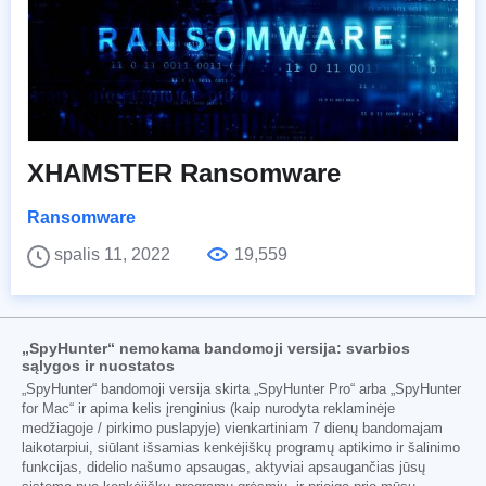
XHAMSTER Ransomware
Ransomware
spalis 11, 2022
19,559
„SpyHunter“ nemokama bandomoji versija: svarbios
sąlygos ir nuostatos
„SpyHunter“ bandomoji versija skirta „SpyHunter Pro“ arba „SpyHunter
for Mac“ ir apima kelis įrenginius (kaip nurodyta reklaminėje
medžiagoje / pirkimo puslapyje) vienkartiniam 7 dienų bandomajam
laikotarpiui, siūlant išsamias kenkėjiškų programų aptikimo ir šalinimo
funkcijas, didelio našumo apsaugas, aktyviai apsaugančias jūsų