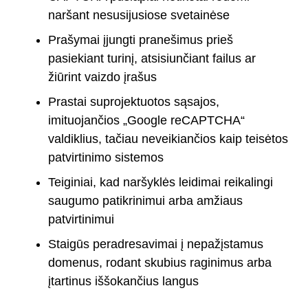
naršant nesusijusiose svetainėse
Prašymai įjungti pranešimus prieš
pasiekiant turinį, atsisiunčiant failus ar
žiūrint vaizdo įrašus
Prastai suprojektuotos sąsajos,
imituojančios „Google reCAPTCHA“
valdiklius, tačiau neveikiančios kaip teisėtos
patvirtinimo sistemos
Teiginiai, kad naršyklės leidimai reikalingi
saugumo patikrinimui arba amžiaus
patvirtinimui
Staigūs peradresavimai į nepažįstamus
domenus, rodant skubius raginimus arba
įtartinus iššokančius langus