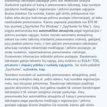
Bandomojo laikotarpio pabaigoje jums bus nedelsiant išrašyta
išankstinė sąskaita už kainą ir prenumeratos laikotarpį, kaip nurodyta
pasiūlymo medžiagoje ir registracijos / pirkimo puslapio sąlygose
(kurios įtrauktos čia nuoroda; kainos gali skirtis priklausomai nuo
šalies arba akcijos kiekvienoje pirkimo puslapio informacijoje), jei laiku
neatšaukėte prenumeratos. Kainos paprastai prasideda nuo
$79.98
kas pusmetį („SpyHunter Pro Windows“ / „SpyHunter for Mac“). Jūsų
įsigyta prenumerata bus
automatiškai atnaujinta
pagal registracijos /
pirkimo puslapio sąlygas, kurios numato automatinį atnaujinimą
taikant tuo metu taikomą standartinį prenumeratos mokestį, galiojantį
jūsų pradinio pirkimo metu, ir tam pačiam prenumeratos laikotarpiui
arba kaip nurodyta reklaminėje medžiagoje / pirkimo puslapyje, jei
esate nuolatinis, nepertraukiamas prenumeratos vartotojas.
Išsamesnės informacijos ieškokite pirkimo puslapyje. Bandomasis
laikotarpis galioja laikantis šių sąlygų, jūsų sutikimo su
EULA / TOS
,
privatumo / slapukų politika
ir
nuolaidų sąlygomis
. Jei norite pašalinti
„SpyHunter“,
sužinokite, kaip
.
Norėdami sumokėti už automatinį prenumeratos atnaujinimą, prieš
kiekvieną mokėjimo datą el. pašto adresu, kurį nurodėte registracijos
metu, bus išsiųstas priminimas. Bandomojo laikotarpio pradžioje
gausite aktyvinimo kodą, kurį galima naudoti tik vienam bandomajam
laikotarpiui ir tik vienam įrenginiui vienoje paskyroje. Jūsų
prenumerata bus automatiškai atnaujinta už kainą ir prenumeratos
laikotarpiui pagal pasiūlymo medžiagą ir registracijos / pirkimo
puslapio sąlygas (kurios įtrauktos čia nuoroda; kainos gali skirtis