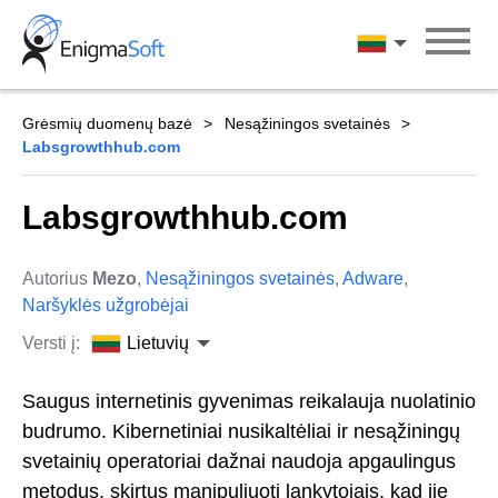
Skip
to
Lietuvių
content
Grėsmių duomenų bazė
Nesąžiningos svetainės
Labsgrowthhub.com
Labsgrowthhub.com
Autorius
Mezo
,
Nesąžiningos svetainės
,
Adware
,
Naršyklės užgrobėjai
Versti į:
Lietuvių
Saugus internetinis gyvenimas reikalauja nuolatinio
budrumo. Kibernetiniai nusikaltėliai ir nesąžiningų
svetainių operatoriai dažnai naudoja apgaulingus
metodus, skirtus manipuliuoti lankytojais, kad jie