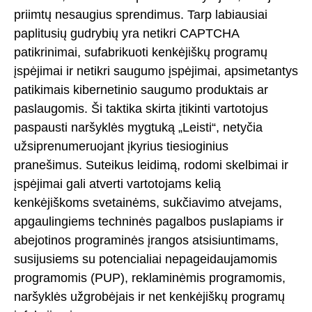
priimtų nesaugius sprendimus. Tarp labiausiai
paplitusių gudrybių yra netikri CAPTCHA
patikrinimai, sufabrikuoti kenkėjiškų programų
įspėjimai ir netikri saugumo įspėjimai, apsimetantys
patikimais kibernetinio saugumo produktais ar
paslaugomis. Ši taktika skirta įtikinti vartotojus
paspausti naršyklės mygtuką „Leisti“, netyčia
užsiprenumeruojant įkyrius tiesioginius
pranešimus. Suteikus leidimą, rodomi skelbimai ir
įspėjimai gali atverti vartotojams kelią
kenkėjiškoms svetainėms, sukčiavimo atvejams,
apgaulingiems techninės pagalbos puslapiams ir
abejotinos programinės įrangos atsisiuntimams,
susijusiems su potencialiai nepageidaujamomis
programomis (PUP), reklaminėmis programomis,
naršyklės užgrobėjais ir net kenkėjiškų programų