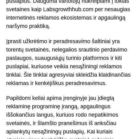
puslapius. Dauguma vartotojų nukreipiami į tokias
svetaines kaip Labsgrowthhub.com per nesaugias
internetinės reklamos ekosistemas ir apgaulingą
naršymo praktiką.
Įprasti užkrėtimo ir peradresavimo šaltiniai yra
torentų svetainės, nelegalios srautinio perdavimo
paslaugos, suaugusiųjų turinio platformos ir kiti
puslapiai, kuriuose veikia nesąžiningi reklamos
tinklai. Šie tinklai agresyviai skleidžia klaidinančias
reklamas ir kenkėjiškus peradresavimus.
Papildomi keliai apima įrenginyje jau įdiegtą
reklaminę programinę įrangą, apgaulingus
iššokančius langus, kuriuos rodo nepatikimos
svetainės, ir šlamšto pranešimus iš anksčiau
aplankytų nesąžiningų puslapių. Kai kuriais