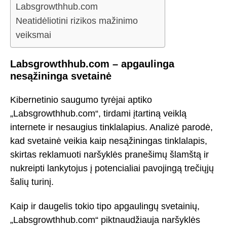
Labsgrowthhub.com
Neatidėliotini rizikos mažinimo
veiksmai
Labsgrowthhub.com – apgaulinga
nesąžininga svetainė
Kibernetinio saugumo tyrėjai aptiko
„Labsgrowthhub.com“, tirdami įtartiną veiklą
internete ir nesaugius tinklalapius. Analizė parodė,
kad svetainė veikia kaip nesąžiningas tinklalapis,
skirtas reklamuoti naršyklės pranešimų šlamštą ir
nukreipti lankytojus į potencialiai pavojingą trečiųjų
šalių turinį.
Kaip ir daugelis tokio tipo apgaulingų svetainių,
„Labsgrowthhub.com“ piktnaudžiauja naršyklės