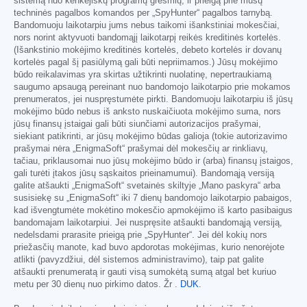
sistemą nuo kenkėjiškų programų grėsmių, ir prieigą prie mūsų
techninės pagalbos komandos per „SpyHunter“ pagalbos tarnybą.
Bandomuoju laikotarpiu jums nebus taikomi išankstiniai mokesčiai,
nors norint aktyvuoti bandomąjį laikotarpį reikės kreditinės kortelės.
(Išankstinio mokėjimo kreditinės kortelės, debeto kortelės ir dovanų
kortelės pagal šį pasiūlymą gali būti nepriimamos.) Jūsų mokėjimo
būdo reikalavimas yra skirtas užtikrinti nuolatinę, nepertraukiamą
saugumo apsaugą pereinant nuo bandomojo laikotarpio prie mokamos
prenumeratos, jei nuspręstumėte pirkti. Bandomuoju laikotarpiu iš jūsų
mokėjimo būdo nebus iš anksto nuskaičiuota mokėjimo suma, nors
jūsų finansų įstaigai gali būti siunčiami autorizacijos prašymai,
siekiant patikrinti, ar jūsų mokėjimo būdas galioja (tokie autorizavimo
prašymai nėra „EnigmaSoft“ prašymai dėl mokesčių ar rinkliavų,
tačiau, priklausomai nuo jūsų mokėjimo būdo ir (arba) finansų įstaigos,
gali turėti įtakos jūsų sąskaitos prieinamumui). Bandomąją versiją
galite atšaukti „EnigmaSoft“ svetainės skiltyje „Mano paskyra“ arba
susisiekę su „EnigmaSoft“ iki 7 dienų bandomojo laikotarpio pabaigos,
kad išvengtumėte mokėtino mokesčio apmokėjimo iš karto pasibaigus
bandomajam laikotarpiui. Jei nuspręsite atšaukti bandomąją versiją,
nedelsdami prarasite prieigą prie „SpyHunter“. Jei dėl kokių nors
priežasčių manote, kad buvo apdorotas mokėjimas, kurio nenorėjote
atlikti (pavyzdžiui, dėl sistemos administravimo), taip pat galite
atšaukti prenumeratą ir gauti visą sumokėtą sumą atgal bet kuriuo
metu per 30 dienų nuo pirkimo datos. Žr .
DUK
.