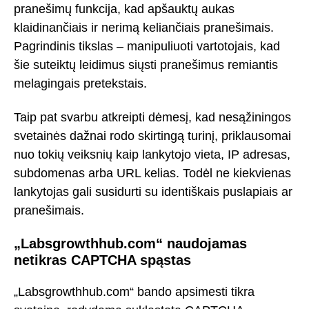
pranešimų funkcija, kad apšauktų aukas
klaidinančiais ir nerimą keliančiais pranešimais.
Pagrindinis tikslas – manipuliuoti vartotojais, kad
šie suteiktų leidimus siųsti pranešimus remiantis
melagingais pretekstais.
Taip pat svarbu atkreipti dėmesį, kad nesąžiningos
svetainės dažnai rodo skirtingą turinį, priklausomai
nuo tokių veiksnių kaip lankytojo vieta, IP adresas,
subdomenas arba URL kelias. Todėl ne kiekvienas
lankytojas gali susidurti su identiškais puslapiais ar
pranešimais.
„Labsgrowthhub.com“ naudojamas
netikras CAPTCHA spąstas
„Labsgrowthhub.com“ bando apsimesti tikra