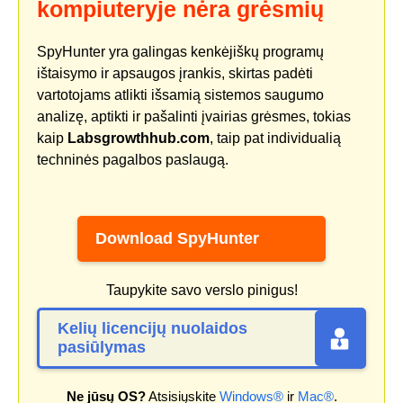
kompiuteryje nėra grėsmių
SpyHunter yra galingas kenkėjiškų programų
ištaisymo ir apsaugos įrankis, skirtas padėti
vartotojams atlikti išsamią sistemos saugumo
analizę, aptikti ir pašalinti įvairias grėsmes, tokias
kaip
Labsgrowthhub.com
, taip pat individualią
techninės pagalbos paslaugą.
Download SpyHunter
Taupykite savo verslo pinigus!
Kelių licencijų nuolaidos
pasiūlymas
Ne jūsų OS?
Atsisiųskite
Windows®
ir
Mac®
.