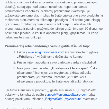
priklausomai nuo šalies arba reklamos kiekvieno pirkimo puslapio
detalių), su sąlyga, kad esate nuolatinės, nepertraukiamos
prenumeratos vartotojas. Mokamų prenumeratų vartotojai, jei
atšauksite prenumeratą, ir toliau turėsite prieigą prie savo produktų iki
mokamos prenumeratos laikotarpio pabaigos. Jei norite gauti pinigų
grąžinimą už dabartinį prenumeratos laikotarpį, turite atšaukti
prenumeratą ir pateikti prašymą dėl pinigų grąžinimo per 30 dienų nuo
paskutinio pirkimo, o kai bus apdorotas pinigų grąžinimas, iš karto
nebegausite visų funkcijų.
Prenumeratą arba bandomąją versiją galite atšaukti taip:
Eikite į
www.enigmasoftware.com
ir spustelėkite mygtuką
„Prisijungti“
viršutiniame dešiniajame kampe.
Prisijunkite naudodami savo vartotojo vardą ir slaptažodį.
Naršymo meniu eikite į
„Užsakymas / licencijos“.
Šalia
užsakymo / licencijos yra mygtukas, skirtas atšaukti
prenumeratą, jei taikoma. Pastaba: jei turite kelis
užsakymus / produktus, turėsite juos atšaukti atskirai.
Jei turite klausimų ar problemų, galite susisiekti su „EnigmaSoft“
palaikymo tarnyba el. paštu
support@enigmasoftware.com
arba
atidarę palaikymo užklausą
„EnigmaSoft“ „MyAccount“
svetainėje.
------