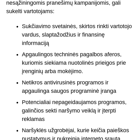
nesąžiningomis pranešimų kampanijomis, gali
sukelti vartotojams:
Sukčiavimo svetainės, skirtos rinkti vartotojo
vardus, slaptažodžius ir finansinę
informaciją
Apgaulingos techninės pagalbos aferos,
kuriomis siekiama nuotolinės prieigos prie
įrenginių arba mokėjimo.
Netikros antivirusinės programos ir
apgaulinga saugos programinė įranga
Potencialiai nepageidaujamos programos,
galinčios sekti naršymo veiklą ir įterpti
reklamas
Naršyklės užgrobėjai, kurie keičia paieškos
nustatymus ir nukreipia interneto srautą