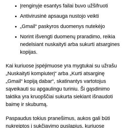
Įrenginyje esantys failai buvo užšifruoti
Antivirusinė apsauga nustojo veikti
„Gmail“ paskyros duomenys nutekėjo
Norint išvengti duomenų praradimo, reikia
nedelsiant nuskaityti arba sukurti atsargines
kopijas.
Kai kuriuose įspėjimuose yra mygtukai su užrašu
„Nuskaityti kompiuterį“ arba „Kurti atsarginę
„Gmail“ kopiją dabar“, skatinantys vartotojus
sąveikauti su apgaulingu turiniu. Ši gąsdinimo
taktika yra kruopščiai sukurta siekiant išnaudoti
baimę ir skubumą.
Paspaudus tokius pranešimus, aukos gali būti
nukreiptos į sukčiavimo puslapius, kuriuose