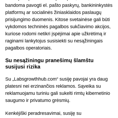
bandoma pavogti el. pašto paskyrų, bankininkystės
platformų ar socialinės žiniasklaidos paslaugų
prisijungimo duomenis. Kitose svetainėse gali būti
vykdomos techninės pagalbos sukčiavimo akcijos,
kuriose rodomi netikri įspėjimai apie užkrėtimą ir
raginami lankytojus susisiekti su nesąžiningais
pagalbos operatoriais.
Su nesąžiningu pranešimų šlamštu
susijusi rizika
Su „Labsgrowthhub.com“ susiję pavojai yra daug
platesni nei erzinančios reklamos. Sąveika su
reklamuojamu turiniu gali sukelti rimtų kibernetinio
saugumo ir privatumo grėsmių.
Kenkėjiški peradresavimai, susiję su