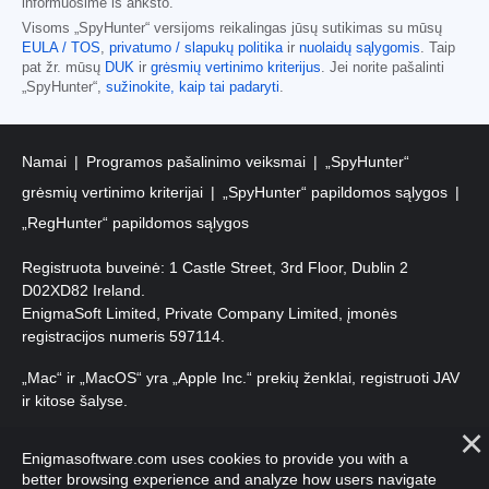
informuosime iš anksto.
Visoms „SpyHunter“ versijoms reikalingas jūsų sutikimas su mūsų
EULA / TOS
,
privatumo / slapukų politika
ir
nuolaidų sąlygomis
. Taip
pat žr. mūsų
DUK
ir
grėsmių vertinimo kriterijus
. Jei norite pašalinti
„SpyHunter“,
sužinokite, kaip tai padaryti
.
Namai
Programos pašalinimo veiksmai
„SpyHunter“
grėsmių vertinimo kriterijai
„SpyHunter“ papildomos sąlygos
„RegHunter“ papildomos sąlygos
Registruota buveinė: 1 Castle Street, 3rd Floor, Dublin 2
D02XD82 Ireland.
EnigmaSoft Limited, Private Company Limited, įmonės
registracijos numeris 597114.
„Mac“ ir „MacOS“ yra „Apple Inc.“ prekių ženklai, registruoti JAV
ir kitose šalyse.
Autorių teisės 2016-
2026
. EnigmaSoft Ltd. Visos teisės
Enigmasoftware.com uses cookies to provide you with a
saugomos.
better browsing experience and analyze how users navigate