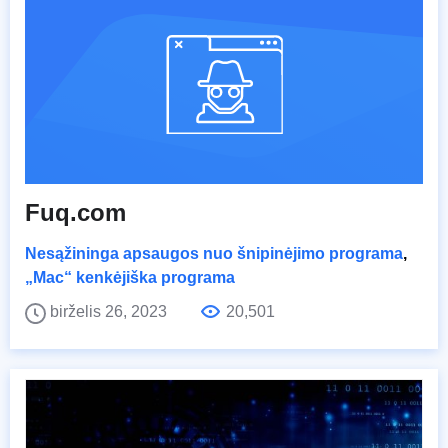
Fuq.com
Nesąžininga apsaugos nuo šnipinėjimo programa
,
„Mac“ kenkėjiška programa
birželis 26, 2023
20,501