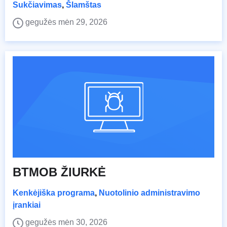
Sukčiavimas
,
Šlamštas
gegužės mėn 29, 2026
BTMOB ŽIURKĖ
Kenkėjiška programa
,
Nuotolinio administravimo
įrankiai
gegužės mėn 30, 2026