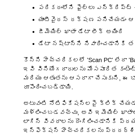
పరికరంలోని ఫైల్‌లు ఎన్‌క్రిప్ట
యాంటీవైరస్ రక్షణ పనిచేయడం ఆగి
జీమెయిల్ ఖాతా డేటా లీక్ అయింది
డేటా నష్టాన్ని నివారించడానికి 
కొన్ని హెచ్చరికలలో 'Scan PC' లేదా '
ఇవి వినియోగదారులను మోసపూరిత కంటెంట్
మరియు ఆతృతను ఆసరాగా చేసుకుని, ఈ
రూపొందించబడ్డాయి.
అటువంటి నోటిఫికేషన్‌లపై క్లిక్ చేయడ
మళ్లించబడవచ్చు, అవి ఇమెయిల్ ఖాతాలు, 
లాగిన్ వివరాలను దొంగిలించడానికి ప్
ఇన్ఫెక్షన్ హెచ్చరికలను ప్రదర్శి