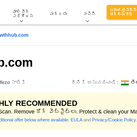
బహుళ-లైసెన్స్
మాల్వేర్
మద్దతు
కంపెనీ
తగ్గింపు కోట్
పరిశోధన
owthhub.com
b.com
Mezo
నాటికి
దీనికి అనువదించండి:
తె
GHLY RECOMMENDED
 Scan. Remove రోగ్ వెబ్‌సైట్‌లు. Protect & clean your M
itional offer below where available.
EULA
and
Privacy/Cookie Policy
.