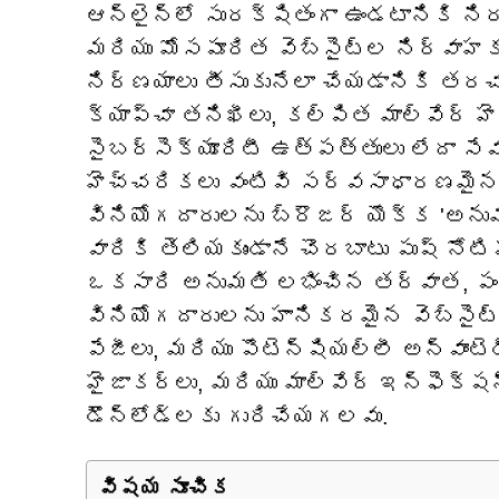
ఆన్‌లైన్‌లో సురక్షితంగా ఉండటానిక
మరియు మోసపూరిత వెబ్‌సైట్‌ల నిర్వాహ
నిర్ణయాలు తీసుకునేలా చేయడానికి త
క్యాప్చా తనిఖీలు, కల్పిత మాల్వేర్
సైబర్‌సెక్యూరిటీ ఉత్పత్తులు లేదా 
హెచ్చరికలు వంటివి సర్వసాధారణమైన
వినియోగదారులను బ్రౌజర్ యొక్క 'అనుమతి
వారికి తెలియకుండానే చొరబాటు పుష్ నోట
ఒకసారి అనుమతి లభించిన తర్వాత, 
వినియోగదారులను హానికరమైన వెబ్‌సైట్‌ల
పేజీలు, మరియు పొటెన్షియల్లీ అన్‌వాంటెడ
హైజాకర్లు, మరియు మాల్వేర్ ఇన్‌ఫెక్ష
డౌన్‌లోడ్‌లకు గురిచేయగలవు.
విషయ సూచిక