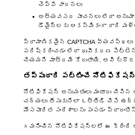
చెప్పే వాదనలు
అత్యవసర సూచనలు లేదా అనుమానా
డొమైన్‌లకు ఆకస్మికంగా దారి మళ్
ప్రామాణికమైన CAPTCHA వ్యవస్థలు వ
పరిష్కరించడం లేదా ధృవీకరణ పెట్టెన
చేయమని మాత్రమే కోరుతాయి. అవి బ్ర
తప్పుదారి పట్టించే నోటిఫికేష
నోటిఫికేషన్ అనుమతులు మంజూరు చేసిన 
చర్యలు తీసుకునేలా ఒత్తిడి చేసే ఉద
మోసపూరిత సందేశాలను పంపడం ప్రారంభిస్
గమనించిన నోటిఫికేషన్‌లలో ఈ క్రింది