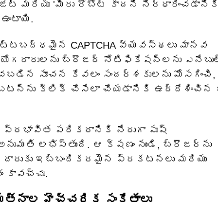
ట్ మరియు 'మీరు రోబోట్ కాదని నిర్ధారించడానిక
ఉంటాయి.
. చట్టబద్ధమైన CAPTCHA వ్యవస్థలు మానవ
ియోగదారులను బ్రౌజర్ నోటిఫికేషన్‌లను ఎనేబు
చబడిన సూచన కేవలం సందర్శకులను మోసగించి,
టన్‌ను క్లిక్ చేసేలా చేయడానికి ఉద్దేశించి
, ప్రభావిత పరికరానికి నేరుగా పుష్
అనుమతి లభిస్తుంది. ఆ క్షణం నుండి, బ్రౌజర్‌ను
యోగదారుకు ఇబ్బందికరమైన ప్రకటనలు మరియు
ం కావచ్చు.
త్నాల హెచ్చరిక సంకేతాలు