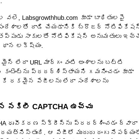
.
వలె, Labsgrowthhub.com కూడా బాధితులపై
ందేశాలతో దాడి చేయడానికి బ్రౌజర్ నోటిఫికేషన
ి. తప్పుడు సాకులతో నోటిఫికేషన్ అనుమతులు ఇచ్చ
రధాన లక్ష్యం.
ొమైన్ లేదా URL మార్గం వంటి అంశాలను బట్టి
న కంటెంట్‌ను ప్రదర్శిస్తాయని గమనించడం కూడా
ఒకే రకమైన పేజీలను లేదా సందేశాలను
ిన నకిలీ CAPTCHA ఉచ్చు
A ధృవీకరణ స్క్రీన్‌ను ప్రదర్శించడం ద్వారా
త్నిస్తుంది. ఆ పేజీలో ముదురు రంగు నేపథ్యంత