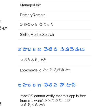
ManagerUnit
PrimaryRemote
్
హ్యాండ్లర్ డివిజన్
ేలా
SkilledModuleSearch
జనాదరణ పొందిన సమస్యలు
ఎపోర్నర్.కామ్
Lookmovie.io సురక్షితమేనా?
జనాదరణ పొందిన హౌ-టాస్
'macOS cannot verify that this app is free
from malware' సమస్యను ఎలా
ో
పరిష్కరించాలి