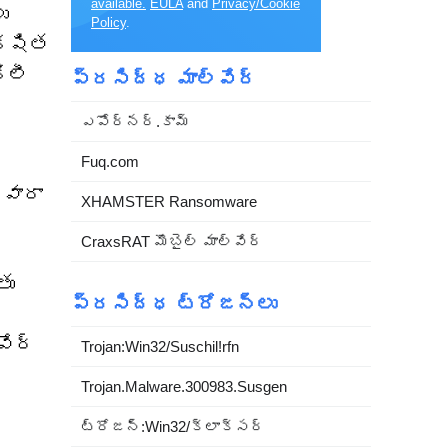
available.
EULA
and
Privacy/Cookie
ు
Policy
.
క్షిత
ిలీ
ప్రసిద్ధ మాల్వేర్
ఎపోర్నర్.కామ్
Fuq.com
్వారా
XHAMSTER Ransomware
CraxsRAT మొబైల్ మాల్వేర్
తు
ప్రసిద్ధ ట్రోజన్లు
వేర్
Trojan:Win32/Suschil!rfn
Trojan.Malware.300983.Susgen
ట్రోజన్:Win32/క్లాక్సర్