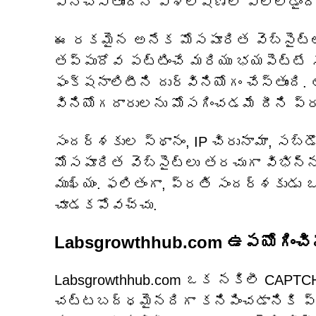
పనిచేస్తుందని విశ్లేషణలో వెల్లడైంది
ఈ రకమైన అనేక మోసపూరిత వెబ్‌సైట్‌ల 
తప్పుదోవ పట్టించే మరియు భయపెట్టే స
ఫంక్షనాలిటీని దుర్వినియోగం చేస్తుంద
వినియోగదారులను మోసగించడమే దీని ప్
సందర్శకుల స్థానం, IP చిరునామా, సబ్‌డ
మోసపూరిత వెబ్‌సైట్‌లు తరచుగా విభిన్
ముఖ్యం. ఫలితంగా, ప్రతి సందర్శకుడు 
చూడకపోవచ్చు.
Labsgrowthhub.com ఉపయోగించ
Labsgrowthhub.com ఒక నకిలీ CAPTCH
చట్టబద్ధమైనదిగా కనిపించడానికి ప్రయ