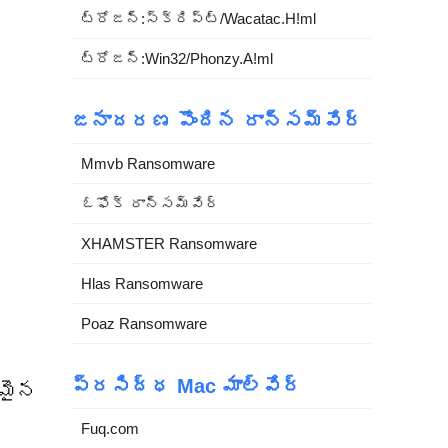
ట్రోజన్:స్క్రిప్ట్/Wacatac.H!ml
ట్రోజన్:Win32/Phonzy.A!ml
జనాదరణ పొందిన రాన్సమ్‌వేర్
Mmvb Ransomware
ఓఫోక్ రాన్సమ్‌వేర్
XHAMSTER Ransomware
Hlas Ransomware
Poaz Ransomware
ప్రసిద్ధ Mac మాల్వేర్
రమైన
Fuq.com