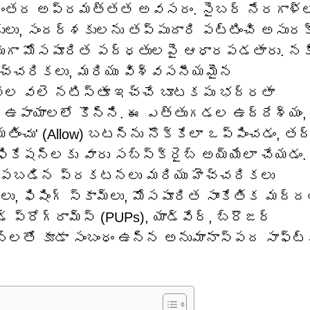
ి నిరంతర అప్రమత్తత అవసరం. సైబర్ నేరగాళ్ల
కులు, సందర్శకులను తప్పుదారి పట్టించి అసుర
రచుగా మోసపూరిత పద్ధతులపై ఆధారపడతారు. నక
 హెచ్చరికలు, మరియు విశ్వసనీయమైన
సేవల వలె నటిస్తూ ఇచ్చే బూటకపు భద్రతా
 ఉపాయాలలో కొన్ని. ఈ ఎత్తుగడల ఉద్దేశ్యం,
ంచు' (Allow) బటన్‌ను నొక్కేలా ఒప్పించడం, తద
ిఫికేషన్‌లకు వారు సబ్‌స్క్రైబ్ అయ్యేలా చేయడం.
పంపబడిన ప్రకటనలు మరియు హెచ్చరికలు
ు, ఫిషింగ్ స్కామ్‌లు, మోసపూరిత సాంకేతిక మద్ద
్ ప్రోగ్రామ్స్ (PUPs), యాడ్‌వేర్, బ్రౌజర్
న్‌లతో కూడా సంబంధం ఉన్న అనుమానాస్పద సాఫ్ట్‌