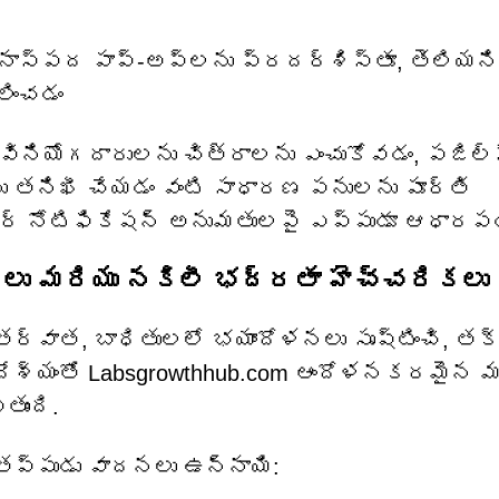
స్పద పాప్-అప్‌లను ప్రదర్శిస్తూ, తెలియని
లించడం
ినియోగదారులను చిత్రాలను ఎంచుకోవడం, పజిల్
ు తనిఖీ చేయడం వంటి సాధారణ పనులను పూర్తి
ౌజర్ నోటిఫికేషన్ అనుమతులపై ఎప్పుడూ ఆధారప
న్‌లు మరియు నకిలీ భద్రతా హెచ్చరికలు
తర్వాత, బాధితులలో భయాందోళనలు సృష్టించి, త
్దేశ్యంతో Labsgrowthhub.com ఆందోళనకరమైన మ
తుంది.
 తప్పుడు వాదనలు ఉన్నాయి: