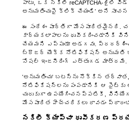
పాటు, ఒక నకిలీ reCAPTCHA-శైలి విడ్జె
అనుమతించుపై క్లిక్ చేయండి' అనే సూచన 
ఈ సందేశం పూర్తిగా మోసపూరితమైనది
కార్యకలాపాలను ధృవీకరించడానికి విన
చేయమని ఎప్పుడూ అడగవు. ప్రదర్శిం
బ్రౌజర్ యొక్క నోటిఫికేషన్ అనుమతి బ
సోషల్ ఇంజనీరింగ్ ఎత్తుగడ మాత్రమే.
'అనుమతించు' బటన్‌ను నొక్కిన తర్వాత
నోటిఫికేషన్‌లను పంపడానికి ఆ సైట్‌కు 
చురుకుగా ఉపయోగించనప్పటికీ, విని
మోసపూరిత హెచ్చరికలు రావడం ప్రారంభ
నకిలీ క్యాప్చా ధృవీకరణ ప్రయ