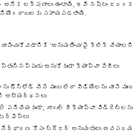
ిన అనేక లక్షణాలు ఉంటాయి, ఇవి నష్టం జరగక 
ి వినియోగదారులకు సహాయపడతాయి.
రూపించుకోవడానికి 'అనుమతించు'పై క్లిక్ చేయాలన
చేస్తున్నప్పుడు అనుకోకుండా క్యాప్చా పేజీలు
‌లను డౌన్‌లోడ్ చేసే ముందు లేదా వీడియోలను చూసే ముంద
మని అభ్యర్థనలు
ిచేయకుండా, గూగుల్ రీక్యాప్చా విడ్జెట్‌లను
ర్‌ఫేస్‌లు
 నిర్ధారణ కోసం బ్రౌజర్ అనుమతులు అవసరమ