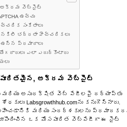
అక్రమ వెబ్‌సైట్
CAPTCHA ఉచ్చు
చ్చరిక సంకేతాలు
యు నకిలీ భద్రతా హెచ్చరికలు
ి ఉన్న ప్రమాదాలు
ియోగదారులు ఎలా ఎదుర్కొంటారు
్యలు
పూరితమైన, అక్రమ వెబ్‌సైట్
 మరియు అసురక్షిత వెబ్ పేజీలపై దర్యాప్తు
రిశోధకులు Labsgrowthhub.comను కనుగొన్నారు.
ోత్సహించడానికి మరియు సందర్శకులను ప్రమాదక
రూపొందించిన ఒక మోసపూరిత వెబ్‌పేజీగా ఈ సైట్