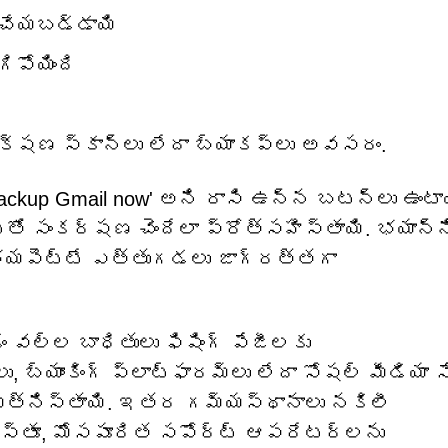
్ చేయబడ్డాయి
పోయింది
తక్షణ స్కాన్‌లు లేదా బ్యాకప్‌లు అవసరం.
Backup Gmail now' అని రాసి ఉన్న బటన్లు ఉంటా
‌తో సంకర్షణ చెందేలా ప్రోత్సహిస్తాయి. భయాన్న
 భయపెట్టే ఎత్తుగడలు జాగ్రత్తగా
ం వల్ల బాధితులు ఫిషింగ్ పేజీలకు
బ్యాంకింగ్ ప్లాట్‌ఫారమ్‌లు లేదా సోషల్ మీడియా
రయత్నిస్తాయి. ఇతర గమ్యస్థానాలు నకిలీ
స్తూ, మోసపూరిత సపోర్ట్ ఆపరేటర్లను