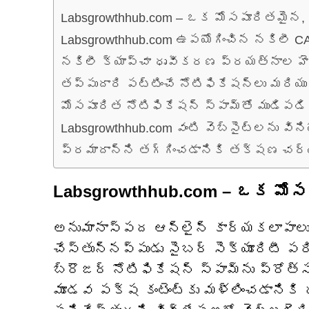
Labsgrowthhub.com – ఒక మోసపూరితమైన, 
Labsgrowthhub.com ఉపయోగించిన నకిలీ 
నకిలీ క్యాప్చా ధృవీకరణ ప్రయత్నాల హె
తప్పుదారి పట్టించే నోటిఫికేషన్‌లు మరి
మోసపూరిత నోటిఫికేషన్ స్పామ్‌తో ముడిపడ
Labsgrowthhub.com వంటి వెబ్‌సైట్‌లను విన
ప్రమాదాన్ని తగ్గించడానికి తక్షణ చర
Labsgrowthhub.com – ఒక మోస
అనుమానాస్పద ఆన్‌లైన్ కార్యకలాపాలు
చేస్తున్నప్పుడు సైబర్‌ సెక్యూరిటీ ప
బ్రౌజర్ నోటిఫికేషన్ స్పామ్‌ను ప్ర
మూడవ పక్ష కంటెంట్‌కు మళ్లించడానికి 