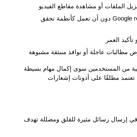
زيل الملفات أو مشاهدة مقاطع الفيديو
واجهات مصممة بشكل سيئ تحاكي أدوات Google reCAPTCHA دون أن تعمل كأنظمة تحقق
تأكيد العمر
ض مطالبات عاجلة أو نوافذ منبثقة مشبوهة
مة التحقق من صحة البيانات (CAPTCHA) الأصلية من المستخدمين سوى إكمال مهام بسيطة
ا تعتمد مطلقًا على أذونات إشعارات
د منح أذونات الإشعارات، يبدأ موقع Labsgrowthhub.com في إرسال رسائل مثيرة للقلق ومضللة تهدف