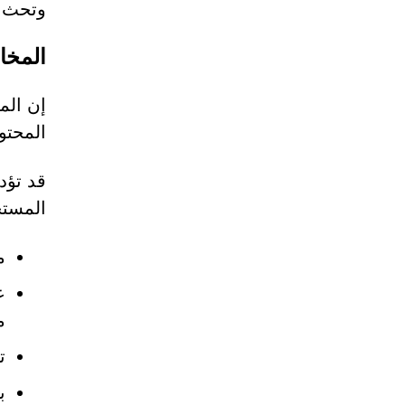
وتحث ا
المخا
المحتو
قد تؤد
المستخ
م
ع
م
ت
ب