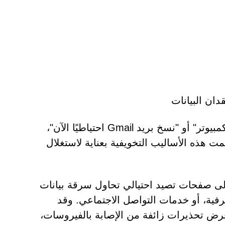
دان البيانات
تحتوي بعض التنبيهات على أزرار تحمل عناوين مثل "فحص الكمبيوتر" أو "نسخ بريد Gmail احتياطيًا الآن"،
 هذه الأساليب التخويفية بعناية لاستغلال
إلى صفحات تصيد احتيالي تحاول سرقة بيانات
فية، أو خدمات التواصل الاجتماعي. وقد
رض تحذيرات زائفة من الإصابة بالفيروسات،