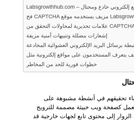
Labsgrowth – موقع إلكتروني خادع ومحتال
 موقع Labsgrowthhub.com
إشعارات مضللة وتنبيهات أمنية مزيفة
بطة برسائل البريد الإلكتروني العشوائية المخادعة
خطوات فورية للحد من المخاطر
باحثو الأمن السيبراني موقع Labsgrowthhub.com أثناء تحقيقهم في أنشطة مشبوهة على
يعمل كصفحة ويب خبيثة مصممة للترويج
 الزوار إلى محتوى تابع لجهات خارجية قد