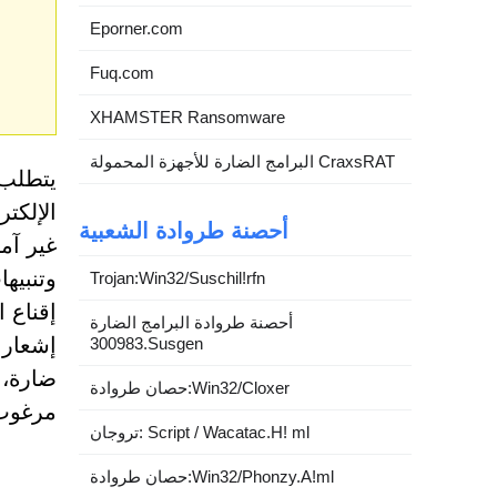
Eporner.com
Fuq.com
XHAMSTER Ransomware
البرامج الضارة للأجهزة المحمولة CraxsRAT
يتطلب 
الإلكت
أحصنة طروادة الشعبية
وتنبيه
Trojan:Win32/Suschil!rfn
إقناع 
أحصنة طروادة البرامج الضارة
إشعارا
300983.Susgen
ضارة، 
حصان طروادة:Win32/Cloxer
مرغوب فيها (PUPs)، وبرامج إعلانية، وبرام
تروجان: Script / Wacatac.H! ml
حصان طروادة:Win32/Phonzy.A!ml