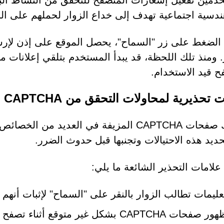
دمين تفعيل إشعارات المتصفح للتحقق من النشاط ال
ندسية اجتماعية تهدف إلى خداع الزوار لحملهم على ال
الضغط على زر "السماح"، يحصل الموقع على إذن لإرسا
ر. ومنذ تلك اللحظة، قد يبدأ المستخدم بتلقي إعلانات م
ح قيد الاستخدام.
تحذيرية لمحاولات التحقق من CAPTCHA المزيفة
تشترك صفحات CAPTCHA المزيفة في العديد 
ديد هذه الاحتيالات وتجنبها قبل حدوث الضرر.
لامات التحذير الشائعة ما يلي:
عليمات تطالب الزوار بالنقر على "السماح" لإثبات أنهم 
 صفحات CAPTCHA بشكل غير متوقع أثناء تصفح مواقع ويب غير ذات صلة