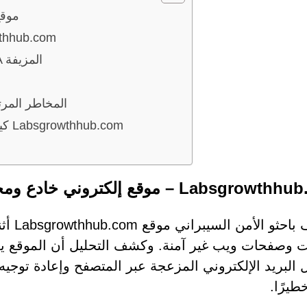
hub.com
فخ CAPTCHA مزيف يستخدمه
علامات تحذيرية لمحاولات التحقق من CAPTCHA المزيفة
المخاطر المرت
كيف يتعرف المستخدمون على مواقع إلكترونية مثل Labsgrowthhub.com
Labsgro – موقع إلكتروني خادع ومحتال
اكتشف 
نت وصفحات ويب غير آمنة. وكشف التحليل أن الموقع 
 البريد الإلكتروني المزعجة عبر المتصفح وإعادة توجيه
طيرًا.