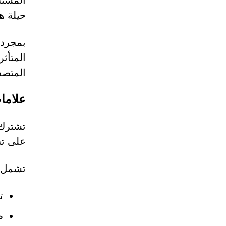
المستخ
حيلة ه
بمجرد 
المتأث
المتصف
علامات 
على تح
تشمل ع
ت
ظهور