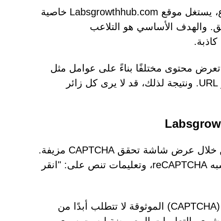
على غرار العديد من المواقع الإلكترونية الخادعة من هذا النوع، يستغل موقع Labsgrowthhub.com خاصية
ق. والهدف الأساسي هو التلاعب
اذبة.
ما تعرض محتوى مختلفًا بناءً على عوامل مثل
موقع الزائر، وعنوان IP الخاص به، والنطاق الفرعي، أو مسار URL. ونتيجة لذلك، قد لا يرى كل زائر
يحاول موقع Labsgrowthhub.com الظهور بمظهر شرعي من خلال عرض شاشة تحقق CAPTCHA مزيفة.
تتميز الصفحة بخلفية داكنة اللون، بالإضافة إلى أداة وهمية تشبه reCAPTCHA، وتعليمات تنص على: "انقر
هذه الرسالة احتيالية تمامًا. أنظمة التحقق من صحة المتصفح (CAPTCHA) الموثوقة لا تتطلب أبدًا من