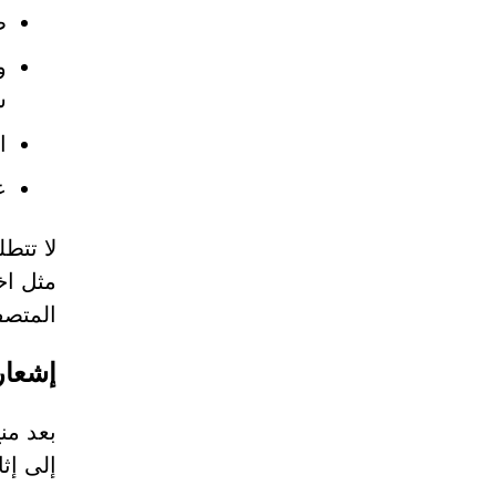
ط
ش
ا
ع
مثل اخ
المتصف
إشعار
إلى إث