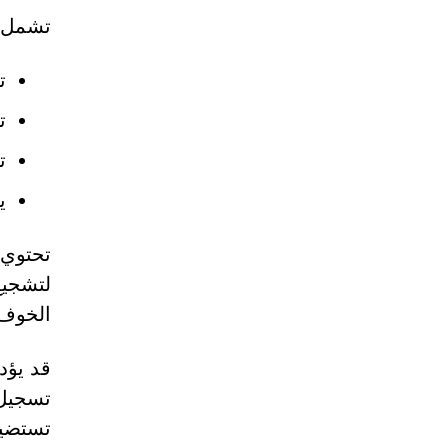
تشمل ا
ت
ت
ت
ي
لتشجيع
الخوف 
قد يؤد
تسجيل 
تستضيف