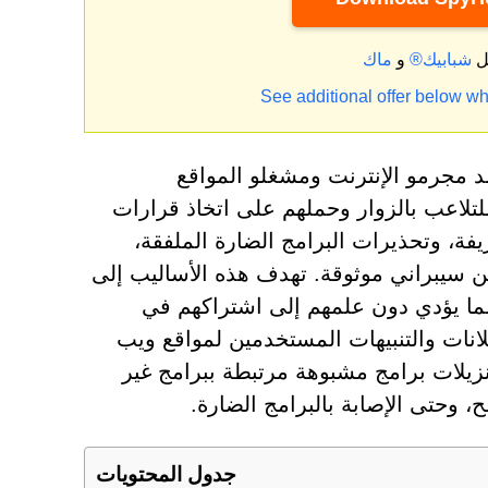
ل
شبابيك®
و
See additional offer below wh
 مجرمو الإنترنت ومشغلو المواقع
لتلاعب بالزوار وحملهم على اتخاذ قرارات
من بين أكثر الحيل شيوعًا اختبارات CAPTCHA المزيفة، وتحذيرات البرامج الضارة الملفقة،
من سيبراني موثوقة. تهدف هذه الأساليب إلى
ما يؤدي دون علمهم إلى اشتراكهم في
انات والتنبيهات المستخدمين لمواقع ويب
زيلات برامج مشبوهة مرتبطة ببرامج غير
جدول المحتويات