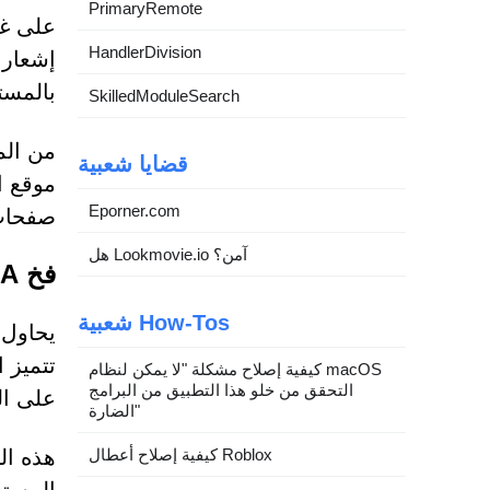
PrimaryRemote
HandlerDivision
إشعارا
بالمست
SkilledModuleSearch
من المه
قضايا شعبية
Eporner.com
صفحات 
هل Lookmovie.io آمن؟
فخ CAPTCHA مزيف يستخدمه موقع Labsgrowthhub.com
شعبية How-Tos
كيفية إصلاح مشكلة "لا يمكن لنظام macOS
التحقق من خلو هذا التطبيق من البرامج
على ال
الضارة"
كيفية إصلاح أعطال Roblox