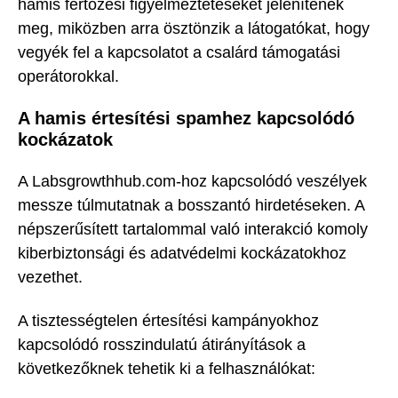
hamis fertőzési figyelmeztetéseket jelenítenek
meg, miközben arra ösztönzik a látogatókat, hogy
vegyék fel a kapcsolatot a csalárd támogatási
operátorokkal.
A hamis értesítési spamhez kapcsolódó
kockázatok
A Labsgrowthhub.com-hoz kapcsolódó veszélyek
messze túlmutatnak a bosszantó hirdetéseken. A
népszerűsített tartalommal való interakció komoly
kiberbiztonsági és adatvédelmi kockázatokhoz
vezethet.
A tisztességtelen értesítési kampányokhoz
kapcsolódó rosszindulatú átirányítások a
következőknek tehetik ki a felhasználókat: