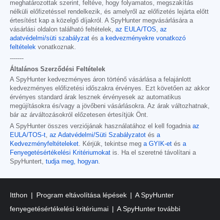
meghatározottak szerint, feltéve, hogy folyamatos, megszakítás
nélküli előfizetéssel rendelkezik, és amelyről az előfizetés lejárta előtt
értesítést kap a közelgő díjakról. A SpyHunter megvásárlására a
vásárlási oldalon található feltételek,
az EULA/TOS
,
az
adatvédelmi/süti szabályzat
és
a kedvezményekre vonatkozó
feltételek
vonatkoznak.
-------
Általános Szerződési Feltételek
A SpyHunter kedvezményes áron történő vásárlása a felajánlott
kedvezményes előfizetési időszakra érvényes. Ezt követően az akkor
érvényes standard árak lesznek érvényesek az automatikus
megújításokra és/vagy a jövőbeni vásárlásokra. Az árak változhatnak,
bár az árváltozásokról előzetesen értesítjük Önt.
A SpyHunter összes verziójának használatához el kell fogadnia
az
EULA/TOS-t
,
az Adatvédelmi/Süti Szabályzatot
és
a
Kedvezményfeltételeket
. Kérjük, tekintse meg
a GYIK-et
és
a
Fenyegetésértékelési Kritériumokat
is. Ha el szeretné távolítani a
SpyHuntert,
tudja meg, hogyan
.
Itthon
Program eltávolítása lépések
A SpyHunter
fenyegetésértékelési kritériumai
A SpyHunter további