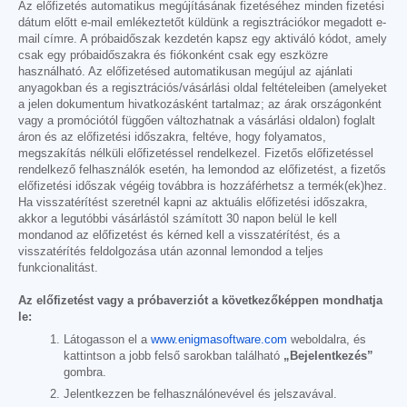
Az előfizetés automatikus megújításának fizetéséhez minden fizetési
dátum előtt e-mail emlékeztetőt küldünk a regisztrációkor megadott e-
mail címre. A próbaidőszak kezdetén kapsz egy aktiváló kódot, amely
csak egy próbaidőszakra és fiókonként csak egy eszközre
használható. Az előfizetésed automatikusan megújul az ajánlati
anyagokban és a regisztrációs/vásárlási oldal feltételeiben (amelyeket
a jelen dokumentum hivatkozásként tartalmaz; az árak országonként
vagy a promóciótól függően változhatnak a vásárlási oldalon) foglalt
áron és az előfizetési időszakra, feltéve, hogy folyamatos,
megszakítás nélküli előfizetéssel rendelkezel. Fizetős előfizetéssel
rendelkező felhasználók esetén, ha lemondod az előfizetést, a fizetős
előfizetési időszak végéig továbbra is hozzáférhetsz a termék(ek)hez.
Ha visszatérítést szeretnél kapni az aktuális előfizetési időszakra,
akkor a legutóbbi vásárlástól számított 30 napon belül le kell
mondanod az előfizetést és kérned kell a visszatérítést, és a
visszatérítés feldolgozása után azonnal lemondod a teljes
funkcionalitást.
Az előfizetést vagy a próbaverziót a következőképpen mondhatja
le:
Látogasson el a
www.enigmasoftware.com
weboldalra, és
kattintson a jobb felső sarokban található
„Bejelentkezés”
gombra.
Jelentkezzen be felhasználónevével és jelszavával.