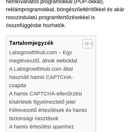
nemkívánatos programokkal (PUP-okkal),
reklámprogramokkal, böngészőeltérítőkkel és akár
rosszindulatú programfertőzésekkel is
összefüggésbe hozhatók.
Tartalomjegyzék
Labsgrowthhub.com – Egy
megtévesztő, álnok weboldal
A Labsgrowthhub.com által
használt hamis CAPTCHA-
csapda
A hamis CAPTCHA-ellenőrzési
kísérletek figyelmeztető jelei
Félrevezető értesítések és hamis
biztonsági riasztások
A hamis értesítési spamhez