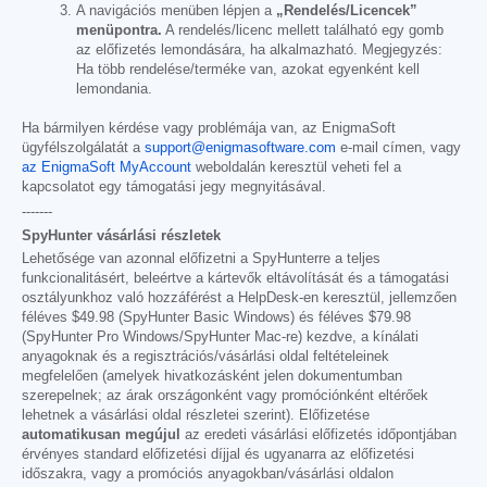
A navigációs menüben lépjen a
„Rendelés/Licencek”
menüpontra.
A rendelés/licenc mellett található egy gomb
az előfizetés lemondására, ha alkalmazható. Megjegyzés:
Ha több rendelése/terméke van, azokat egyenként kell
lemondania.
Ha bármilyen kérdése vagy problémája van, az EnigmaSoft
ügyfélszolgálatát a
support@enigmasoftware.com
e-mail címen, vagy
az EnigmaSoft MyAccount
weboldalán keresztül veheti fel a
kapcsolatot egy támogatási jegy megnyitásával.
-------
SpyHunter vásárlási részletek
Lehetősége van azonnal előfizetni a SpyHunterre a teljes
funkcionalitásért, beleértve a kártevők eltávolítását és a támogatási
osztályunkhoz való hozzáférést a HelpDesk-en keresztül, jellemzően
féléves
$49.98
(SpyHunter Basic Windows) és féléves
$79.98
(SpyHunter Pro Windows/SpyHunter Mac-re) kezdve, a kínálati
anyagoknak és a regisztrációs/vásárlási oldal feltételeinek
megfelelően (amelyek hivatkozásként jelen dokumentumban
szerepelnek; az árak országonként vagy promóciónként eltérőek
lehetnek a vásárlási oldal részletei szerint). Előfizetése
automatikusan megújul
az eredeti vásárlási előfizetés időpontjában
érvényes standard előfizetési díjjal és ugyanarra az előfizetési
időszakra, vagy a promóciós anyagokban/vásárlási oldalon