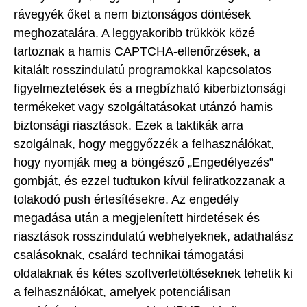
rávegyék őket a nem biztonságos döntések
meghozatalára. A leggyakoribb trükkök közé
tartoznak a hamis CAPTCHA-ellenőrzések, a
kitalált rosszindulatú programokkal kapcsolatos
figyelmeztetések és a megbízható kiberbiztonsági
termékeket vagy szolgáltatásokat utánzó hamis
biztonsági riasztások. Ezek a taktikák arra
szolgálnak, hogy meggyőzzék a felhasználókat,
hogy nyomják meg a böngésző „Engedélyezés”
gombját, és ezzel tudtukon kívül feliratkozzanak a
tolakodó push értesítésekre. Az engedély
megadása után a megjelenített hirdetések és
riasztások rosszindulatú webhelyeknek, adathalász
csalásoknak, csalárd technikai támogatási
oldalaknak és kétes szoftverletöltéseknek tehetik ki
a felhasználókat, amelyek potenciálisan