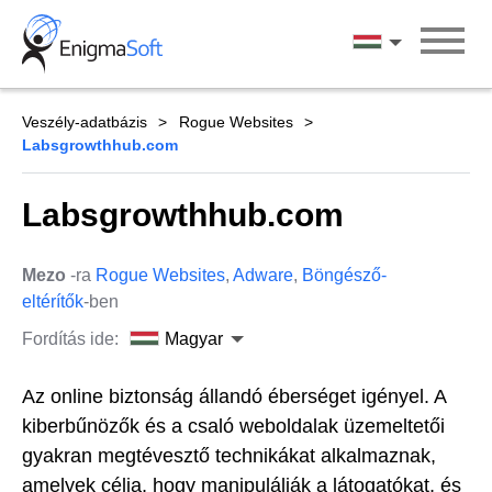
Skip
to
Magyar
content
Veszély-adatbázis
Rogue Websites
Labsgrowthhub.com
Labsgrowthhub.com
Mezo
-ra
Rogue Websites
,
Adware
,
Böngésző-
eltérítők
-ben
Fordítás ide:
Magyar
Az online biztonság állandó éberséget igényel. A
kiberbűnözők és a csaló weboldalak üzemeltetői
gyakran megtévesztő technikákat alkalmaznak,
amelyek célja, hogy manipulálják a látogatókat, és