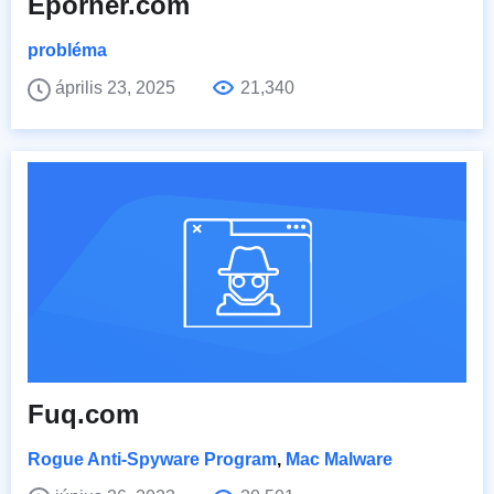
Eporner.com
probléma
április 23, 2025
21,340
Fuq.com
Rogue Anti-Spyware Program
,
Mac Malware