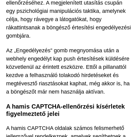
ellenőrzéséhez. A megjelenített utasítás csupán
egy pszichológiai manipulációs taktika, amelynek
célja, hogy rávegye a látogatókat, hogy
rákattintsanak a böngésző értesítési engedélyezési
gombjára.
Az „Engedélyezés” gomb megnyomása után a
webhely engedélyt kap push értesítések küldésére
közvetlenül az érintett eszközre. Ettől a pillanattól
kezdve a felhasználó tolakodó hirdetéseket és
megtévesztő riasztásokat kaphat, még akkor is, ha
a böngészőt már nem használja aktívan.
A hamis CAPTCHA-ellenőrzési kísérletek
figyelmeztető jelei
A hamis CAPTCHA oldalak számos felismerhető
jellemzővel rendelkeznek, amelyek segíthetnek a