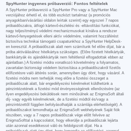
SpyHunter ingyenes próbaverzió: Fontos feltételek
A SpyHunter próbaverzió a SpyHunter Pro vagy a SpyHunter Mac
verziójához érhető el, és több eszközt tartalmaz (a promóciós
anyagokban/vásárlási oldalon leírtak szerint) egy egyszeri 7 napos
próbaidőszakra, átfogó kártevő-észlelési és -eltávolítási funkciókat,
nagy teljesítményű védelmi mechanizmusokat kínálva a rendszer
kártevő-fenyegetések elleni aktív védelmére, valamint hozzáférést
biztosítva technikai támogató csapatunkhoz a SpyHunter HelpDesk-
en keresztül. A próbaidőszak alatt nem számítunk fel előre díjat, bár a
próba aktiválásához hitelkártya szükséges. (Előre fizetett hitelkártyák,
bankkártyák és ajándékkártyák nem feltétlenül elfogadottak ebben az
ajánlatban.) A fizetési módra vonatkozó követelmény a folyamatos,
zavartalan biztonsági védelem biztosítása a próbaidőszakról fizetős
előfizetésre való áttérés során, amennyiben úgy dönt, hogy vásárol. A
fizetési módra nem terheljük meg előre a fizetési összeget a
próbaidőszak alatt, bár engedélyezési kérelmeket küldhetünk a
pénzintézetének a fizetési mód érvényességének ellenőrzésére (az
ilyen engedélyezési beküldések nem minősülnek az EnigmaSoft általi
díj- vagy egyéb kérelmeknek, de a fizetési módtól és/vagy a
pénzintézettől függően befolyásolhatják a számlája elérhetőségét). A
próbaidőszakot lemondhatja az EnigmaSoft webhelyének Saját fiók
részében, vagy a 7 napos próbaidőszak vége előtt felvéve az
EnigmaSofttal a kapcsolatot, hogy elkerülje a próbaidőszak lejárta
után azonnal esedékessé váló és feldolgozott díjat. Ha a