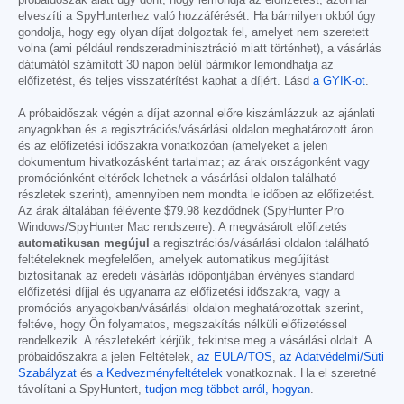
próbaidőszak alatt úgy dönt, hogy lemondja az előfizetést, azonnal
elveszíti a SpyHunterhez való hozzáférését. Ha bármilyen okból úgy
gondolja, hogy egy olyan díjat dolgoztak fel, amelyet nem szeretett
volna (ami például rendszeradminisztráció miatt történhet), a vásárlás
dátumától számított 30 napon belül bármikor lemondhatja az
előfizetést, és teljes visszatérítést kaphat a díjért. Lásd
a GYIK-ot
.
A próbaidőszak végén a díjat azonnal előre kiszámlázzuk az ajánlati
anyagokban és a regisztrációs/vásárlási oldalon meghatározott áron
és az előfizetési időszakra vonatkozóan (amelyeket a jelen
dokumentum hivatkozásként tartalmaz; az árak országonként vagy
promóciónként eltérőek lehetnek a vásárlási oldalon található
részletek szerint), amennyiben nem mondta le időben az előfizetést.
Az árak általában félévente
$79.98
kezdődnek (SpyHunter Pro
Windows/SpyHunter Mac rendszerre). A megvásárolt előfizetés
automatikusan megújul
a regisztrációs/vásárlási oldalon található
feltételeknek megfelelően, amelyek automatikus megújítást
biztosítanak az eredeti vásárlás időpontjában érvényes standard
előfizetési díjjal és ugyanarra az előfizetési időszakra, vagy a
promóciós anyagokban/vásárlási oldalon meghatározottak szerint,
feltéve, hogy Ön folyamatos, megszakítás nélküli előfizetéssel
rendelkezik. A részletekért kérjük, tekintse meg a vásárlási oldalt. A
próbaidőszakra a jelen Feltételek,
az EULA/TOS
,
az Adatvédelmi/Süti
Szabályzat
és
a Kedvezményfeltételek
vonatkoznak. Ha el szeretné
távolítani a SpyHuntert,
tudjon meg többet arról, hogyan
.