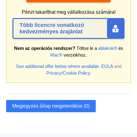
Pénzt takaríthat meg vállalkozása számára!
Több licencre vonatkozó
kedvezményes árajánlat
Nem az operációs rendszer?
Töltse le a
ablakok®
és
Mac®
verziókhoz.
See additional offer below where available.
EULA
and
Privacy/Cookie Policy
.
Megjegyzés űrlap megjelenítése (0)