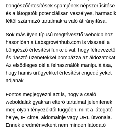
böngészőértesítések spamjének népszerűsítése
és a látogatók potenciálisan veszélyes, harmadik
féltől származó tartalmakra való átirányítása.
Sok más ilyen típusú megtévesztő weboldalhoz
hasonlóan a Labsgrowthhub.com is visszaél a
böngésző értesítési funkcióival, hogy félrevezető
és riasztó üzenetekkel bombázza az áldozatokat.
Az elsődleges cél a felhasználók manipulálása,
hogy hamis ürügyekkel értesítési engedélyeket
adjanak.
Fontos megjegyezni azt is, hogy a csaló
weboldalak gyakran eltérő tartalmat jelenítenek
meg olyan tényezőktől függően, mint a látogató
helye, IP-címe, aldomainje vagy URL-útvonala.
Ennek eredményeként nem minden látogató