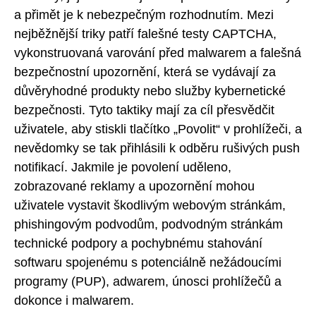
a přimět je k nebezpečným rozhodnutím. Mezi
nejběžnější triky patří falešné testy CAPTCHA,
vykonstruovaná varování před malwarem a falešná
bezpečnostní upozornění, která se vydávají za
důvěryhodné produkty nebo služby kybernetické
bezpečnosti. Tyto taktiky mají za cíl přesvědčit
uživatele, aby stiskli tlačítko „Povolit“ v prohlížeči, a
nevědomky se tak přihlásili k odběru rušivých push
notifikací. Jakmile je povolení uděleno,
zobrazované reklamy a upozornění mohou
uživatele vystavit škodlivým webovým stránkám,
phishingovým podvodům, podvodným stránkám
technické podpory a pochybnému stahování
softwaru spojenému s potenciálně nežádoucími
programy (PUP), adwarem, únosci prohlížečů a
dokonce i malwarem.