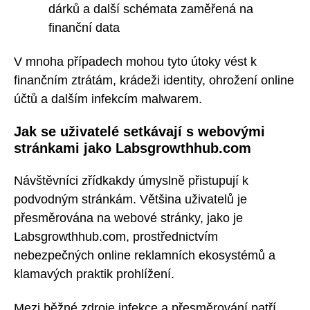
dárků a další schémata zaměřená na
finanční data
V mnoha případech mohou tyto útoky vést k
finančním ztrátám, krádeži identity, ohrožení online
účtů a dalším infekcím malwarem.
Jak se uživatelé setkávají s webovými
stránkami jako Labsgrowthhub.com
Návštěvníci zřídkakdy úmyslně přistupují k
podvodným stránkám. Většina uživatelů je
přesměrována na webové stránky, jako je
Labsgrowthhub.com, prostřednictvím
nebezpečných online reklamních ekosystémů a
klamavých praktik prohlížení.
Mezi běžné zdroje infekce a přesměrování patří