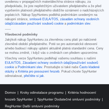
uvedenou v propagačních materiálech/na stránce nákupu, za
předpokladu, že jste nepřetržitým uživatelem předplatného a že před
vypršením platnosti předplatného obdržíte oznámení o nadcházejících
poplatcích. Nákup SpyHunteru podléhá podmínkám uvedeným na
nákupní stránce,
smlouvě EULA/TOS
,
zásadám ochrany osobních
údajů/zásadám používání souborů cookie
a
podmínkám slev
.
------
Všeobecné podmínky
Jakýkoli nákup SpyHunteru za zlevněnou cenu platí po nabízené
zlevněné období předplatného. Poté se pro automatické obnovení
a/nebo budoucí nákupy uplatní aktuálně platná standardní cena. Ceny
se mohou změnit, i když vás o změnách cen předem upozorníme.
Všechny verze SpyHunteru podléhají vašemu souhlasu s našimi
EULA/TOS
,
Zásadami ochrany osobních údajů/používání souborů
cookie
a
Podmínkami slev
. Prostudujte si také naše
Často kladené
otázky
a
Kritéria pro posouzení hrozeb
. Pokud chcete SpyHunter
odinstalovat,
přečtěte si jak
.
Domov
Kroky odinstalace programu
Kritéria hodnocení
hrozeb SpyHunter
SpyHunter Dodatečné smluvní podmínky
RegHunter Další smluvní podmínky