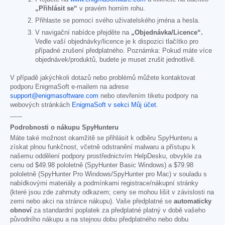
„Přihlásit se“
v pravém horním rohu.
Přihlaste se pomocí svého uživatelského jména a hesla.
V navigační nabídce přejděte na
„Objednávka/Licence“.
Vedle vaší objednávky/licence je k dispozici tlačítko pro
případné zrušení předplatného. Poznámka: Pokud máte více
objednávek/produktů, budete je muset zrušit jednotlivě.
V případě jakýchkoli dotazů nebo problémů můžete kontaktovat
podporu EnigmaSoft e-mailem na adrese
support@enigmasoftware.com
nebo otevřením tiketu podpory na
webových stránkách
EnigmaSoft v sekci Můj účet
.
------
Podrobnosti o nákupu SpyHunteru
Máte také možnost okamžitě se přihlásit k odběru SpyHunteru a
získat plnou funkčnost, včetně odstranění malwaru a přístupu k
našemu oddělení podpory prostřednictvím HelpDesku, obvykle za
cenu od
$49.98
pololetně (SpyHunter Basic Windows) a
$79.98
pololetně (SpyHunter Pro Windows/SpyHunter pro Mac) v souladu s
nabídkovými materiály a podmínkami registrace/nákupní stránky
(které jsou zde zahrnuty odkazem; ceny se mohou lišit v závislosti na
zemi nebo akci na stránce nákupu). Vaše předplatné se
automaticky
obnoví
za standardní poplatek za předplatné platný v době vašeho
původního nákupu a na stejnou dobu předplatného nebo dobu