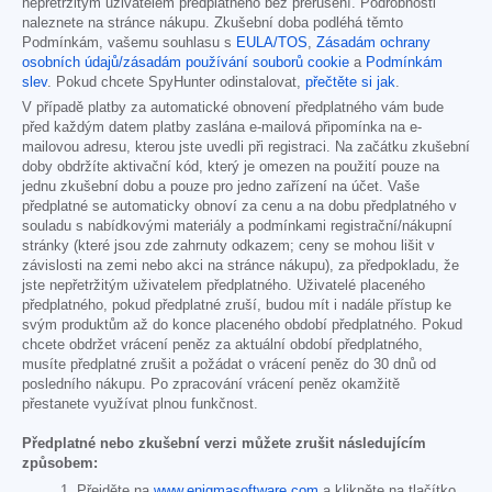
nepřetržitým uživatelem předplatného bez přerušení. Podrobnosti
naleznete na stránce nákupu. Zkušební doba podléhá těmto
Podmínkám, vašemu souhlasu s
EULA/TOS
,
Zásadám ochrany
osobních údajů/zásadám používání souborů cookie
a
Podmínkám
slev
. Pokud chcete SpyHunter odinstalovat,
přečtěte si jak
.
V případě platby za automatické obnovení předplatného vám bude
před každým datem platby zaslána e-mailová připomínka na e-
mailovou adresu, kterou jste uvedli při registraci. Na začátku zkušební
doby obdržíte aktivační kód, který je omezen na použití pouze na
jednu zkušební dobu a pouze pro jedno zařízení na účet. Vaše
předplatné se automaticky obnoví za cenu a na dobu předplatného v
souladu s nabídkovými materiály a podmínkami registrační/nákupní
stránky (které jsou zde zahrnuty odkazem; ceny se mohou lišit v
závislosti na zemi nebo akci na stránce nákupu), za předpokladu, že
jste nepřetržitým uživatelem předplatného. Uživatelé placeného
předplatného, pokud předplatné zruší, budou mít i nadále přístup ke
svým produktům až do konce placeného období předplatného. Pokud
chcete obdržet vrácení peněz za aktuální období předplatného,
musíte předplatné zrušit a požádat o vrácení peněz do 30 dnů od
posledního nákupu. Po zpracování vrácení peněz okamžitě
přestanete využívat plnou funkčnost.
Předplatné nebo zkušební verzi můžete zrušit následujícím
způsobem:
Přejděte na
www.enigmasoftware.com
a klikněte na tlačítko