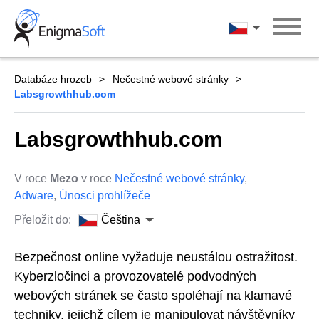
Skip
to
Čeština
content
Databáze hrozeb
Nečestné webové stránky
Labsgrowthhub.com
Labsgrowthhub.com
V roce
Mezo
v roce
Nečestné webové stránky
,
Adware
,
Únosci prohlížeče
Přeložit do:
Čeština
Bezpečnost online vyžaduje neustálou ostražitost.
Kyberzločinci a provozovatelé podvodných
webových stránek se často spoléhají na klamavé
techniky, jejichž cílem je manipulovat návštěvníky