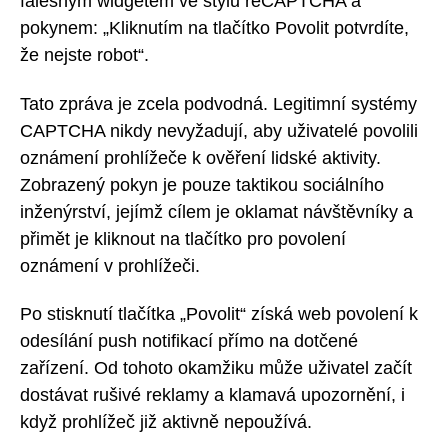
falešným widgetem ve stylu reCAPTCHA a
pokynem: „Kliknutím na tlačítko Povolit potvrdíte,
že nejste robot“.
Tato zpráva je zcela podvodná. Legitimní systémy
CAPTCHA nikdy nevyžadují, aby uživatelé povolili
oznámení prohlížeče k ověření lidské aktivity.
Zobrazený pokyn je pouze taktikou sociálního
inženýrství, jejímž cílem je oklamat návštěvníky a
přimět je kliknout na tlačítko pro povolení
oznámení v prohlížeči.
Po stisknutí tlačítka „Povolit“ získá web povolení k
odesílání push notifikací přímo na dotčené
zařízení. Od tohoto okamžiku může uživatel začít
dostávat rušivé reklamy a klamavá upozornění, i
když prohlížeč již aktivně nepoužívá.