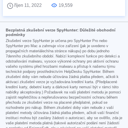
říjen 11, 2022
19,559
Bezplatná zkušební verze SpyHunter: Důležité obchodní
podmínky
Zkušební verze SpyHunter je určena pro SpyHunter Pro nebo
SpyHunter pro Mac a zahrnuje více zařízení (jak je uvedeno v
propagačních materiálech/na stránce nákupu) po dobu jednoho
7denního zkušebního období. Nabízí komplexní funkce pro detekci a
odstraňování malwaru, vysoce výkonné ochrany pro aktivní ochranu
vašeho systému před hrozbami malwaru a přístup k našemu týmu
technické podpory prostřednictvím HelpDesku SpyHunter. Během
zkušební doby vám nebude účtována žádná platba předem, ačkoli k
aktivaci zkušební verze je vyžadována kreditní karta. (Předplacené
kreditní karty, debetní karty a dárkové karty nemusí být v rámci této
nabídky akceptovány.) Požadavek na vaši platební metodu je pomoci
zajistit nepřetržitou a nepřerušovanou bezpečnostní ochranu během
přechodu ze zkušební verze na placené předplatné, pokud se
rozhodnete pro nákup. Během zkušební doby vám nebude z vaší
platební metody účtována žádná platba předem, ačkoli vaší finanční
instituci mohou být zaslány žádosti o autorizaci, aby se ověřilo, zda je
vaše platební metoda platná (takové autorizační podání není žádostí