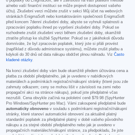
o poplatky od EnigmaSoft, ale v závislosti na vaší platební metodě
a/nebo vaší finanční instituci se může projevit dostupnost vašeho
účtu). Zkušební verzi můžete zrušit v sekci Můj účet na webových
stránkách EnigmaSoft nebo kontaktováním společnosti EnigmaSoft
před koncem 7denní zkušební doby, abyste se vyhnuli splatnosti a
zpracování poplatku ihned po vypršení zkušební doby. Pokud se
rozhodnete zrušit zkušební verzi během zkušební doby, okamžitě
ztratíte přístup ke službě SpyHunter. Pokud se z jakéhokoli důvodu
domníváte, že byl zpracován poplatek, který jste si přáli provést
(například z důvodu administrace systému), můžete zrušit platbu a
kdykoli do 30 dnů od data nákupu obdržet plnou náhradu. Viz
Často
kladené otázky
.
Na konci zkušební doby vám bude okamžitě předem účtována cena a
platba za období předplatného, jak je uvedeno v nabídkových
materiálech a podmínkách registrační/nákupní stránky (které jsou zde
zahrnuty odkazem; ceny se mohou lišit v závislosti na zemi nebo
propagační akci na stránce nákupu), pokud jste předplatné včas
nezrušili. Cena obvykle začíná na pololetní ceně
$79.98
(SpyHunter
Pro Windows/SpyHunter pro Mac). Vámi zakoupené předplatné bude
automaticky obnoveno
v souladu s podmínkami registrační/nákupní
stránky, které stanoví automatické obnovení za aktuálně platný
standardní poplatek za předplatné platný v době vašeho původního
nákupu a za stejné období předplatného nebo jak je uvedeno v
propagačních materiálech/nákupní stránce, za předpokladu, že jste