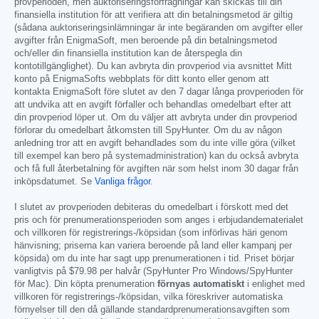
provperioden, men auktoriseringsförfrågningar kan skickas till din
finansiella institution för att verifiera att din betalningsmetod är giltig
(sådana auktoriseringsinlämningar är inte begäranden om avgifter eller
avgifter från EnigmaSoft, men beroende på din betalningsmetod
och/eller din finansiella institution kan de återspegla din
kontotillgänglighet). Du kan avbryta din provperiod via avsnittet Mitt
konto på EnigmaSofts webbplats för ditt konto eller genom att
kontakta EnigmaSoft före slutet av den 7 dagar långa provperioden för
att undvika att en avgift förfaller och behandlas omedelbart efter att
din provperiod löper ut. Om du väljer att avbryta under din provperiod
förlorar du omedelbart åtkomsten till SpyHunter. Om du av någon
anledning tror att en avgift behandlades som du inte ville göra (vilket
till exempel kan bero på systemadministration) kan du också avbryta
och få full återbetalning för avgiften när som helst inom 30 dagar från
inköpsdatumet. Se
Vanliga frågor
.
I slutet av provperioden debiteras du omedelbart i förskott med det
pris och för prenumerationsperioden som anges i erbjudandematerialet
och villkoren för registrerings-/köpsidan (som införlivas häri genom
hänvisning; priserna kan variera beroende på land eller kampanj per
köpsida) om du inte har sagt upp prenumerationen i tid. Priset börjar
vanligtvis på
$79.98
per halvår (SpyHunter Pro Windows/SpyHunter
för Mac). Din köpta prenumeration
förnyas automatiskt
i enlighet med
villkoren för registrerings-/köpsidan, vilka föreskriver automatiska
förnyelser till den då gällande standardprenumerationsavgiften som