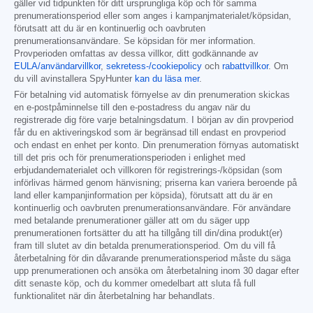
gäller vid tidpunkten för ditt ursprungliga köp och för samma
prenumerationsperiod eller som anges i kampanjmaterialet/köpsidan,
förutsatt att du är en kontinuerlig och oavbruten
prenumerationsanvändare. Se köpsidan för mer information.
Provperioden omfattas av dessa villkor, ditt godkännande av
EULA/användarvillkor
,
sekretess-/cookiepolicy
och
rabattvillkor
. Om
du vill avinstallera SpyHunter
kan du läsa mer
.
För betalning vid automatisk förnyelse av din prenumeration skickas
en e-postpåminnelse till den e-postadress du angav när du
registrerade dig före varje betalningsdatum. I början av din provperiod
får du en aktiveringskod som är begränsad till endast en provperiod
och endast en enhet per konto. Din prenumeration förnyas automatiskt
till det pris och för prenumerationsperioden i enlighet med
erbjudandematerialet och villkoren för registrerings-/köpsidan (som
införlivas härmed genom hänvisning; priserna kan variera beroende på
land eller kampanjinformation per köpsida), förutsatt att du är en
kontinuerlig och oavbruten prenumerationsanvändare. För användare
med betalande prenumerationer gäller att om du säger upp
prenumerationen fortsätter du att ha tillgång till din/dina produkt(er)
fram till slutet av din betalda prenumerationsperiod. Om du vill få
återbetalning för din dåvarande prenumerationsperiod måste du säga
upp prenumerationen och ansöka om återbetalning inom 30 dagar efter
ditt senaste köp, och du kommer omedelbart att sluta få full
funktionalitet när din återbetalning har behandlats.