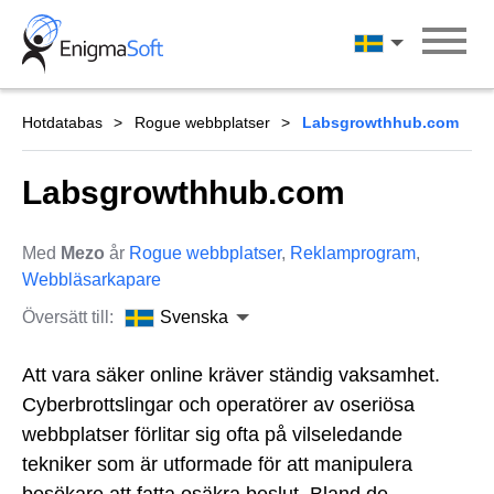
Skip
to
Svenska
content
Hotdatabas
Rogue webbplatser
Labsgrowthhub.com
Labsgrowthhub.com
Med
Mezo
år
Rogue webbplatser
,
Reklamprogram
,
Webbläsarkapare
Översätt till:
Svenska
Att vara säker online kräver ständig vaksamhet.
Cyberbrottslingar och operatörer av oseriösa
webbplatser förlitar sig ofta på vilseledande
tekniker som är utformade för att manipulera
besökare att fatta osäkra beslut. Bland de