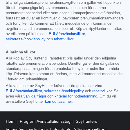
tillämpliga standardprenumerationsavgiften som gäller vid tidpunkten
för ditt ursprungliga köp av prenumerationen och för samma
prenumerationsperiod eller som anges i kampanjmaterialet/köpsidan,
förutsatt att du är en kontinuerlig, oavbruten prenumerationsanvändare
och för vilken du kommer att få ett meddelande om kommande
avgifter innan din prenumeration löper ut. Köp av SpyHunter omfattas
av villkoren på köpsidan,
EULA/användarvillkor
,
sekretess-/cookiepolicy
och
rabattvillkor
.
------
Allmänna villkor
Alla köp av SpyHunter till rabatterat pris gäller under den erbjudna
rabatterade prenumerationsperioden. Därefter gäller den då gällande
standardprissättningen för automatiska förnyelser och/eller framtida
köp. Priserna kan komma att ändras, men vi kommer att meddela dig
i förväg om prisändringar.
Alla versioner av SpyHunter kräver att du godkänner våra
EULA/användarvillkor
,
sekretess-/cookiepolicy
och
rabattvillkor
. Se
även våra
vanliga frågor
och
kriterier för hotbedömning
. Om du vill
avinstallera SpyHunter
kan du läsa mer
.
Hem
Program Avinstallationssteg
SpyHunters
hotbedömningskriterier
SpyHunter Ytterligare villkor