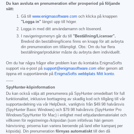
Du kan avsluta en prenumeration eller provperiod på följande
sätt:
Gå till
www.enigmasoftware.com
och klicka på knappen
"Logga in"
längst upp till höger.
Logga in med ditt användarnamn och lösenord.
I navigeringsmenyn går du till
"Beställning/Licenser".
Bredvid din beställning/licens finns en knapp för att avbryta
din prenumeration om tillämpligt. Obs: Om du har flera
beställningar/produkter måste du avbryta dem individuellt.
Om du har några frågor eller problem kan du kontakta EnigmaSofts
support via e-post på
support@enigmasoftware.com
eller genom att
öppna ett supportärende på
EnigmaSofts webbplats Mitt konto
.
------
SpyHunter-köpinformation
Du kan också välja att prenumerera på SpyHunter omedelbart för full
funktionalitet, inklusive borttagning av skadlig kod och tillgång till vår
supportavdelning via vår HelpDesk, vanligtvis från
$49.98
halvårsvis
(SpyHunter Basic Windows) och
$79.98
halvårsvis (SpyHunter Pro
Windows/SpyHunter för Mac) i enlighet med erbjudandematerialet och
villkoren för registrerings-/köpsidan (som införlivas häri genom
hänvisning; priserna kan variera beroende på land eller kampanj per
köpsida). Din prenumeration
förnyas automatiskt
till den då