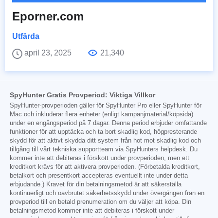
Eporner.com
Utfärda
april 23, 2025
21,340
SpyHunter Gratis Provperiod: Viktiga Villkor
SpyHunter-provperioden gäller för SpyHunter Pro eller SpyHunter för
Mac och inkluderar flera enheter (enligt kampanjmaterial/köpsida)
under en engångsperiod på 7 dagar. Denna period erbjuder omfattande
funktioner för att upptäcka och ta bort skadlig kod, högpresterande
skydd för att aktivt skydda ditt system från hot mot skadlig kod och
tillgång till vårt tekniska supportteam via SpyHunters helpdesk. Du
kommer inte att debiteras i förskott under provperioden, men ett
kreditkort krävs för att aktivera provperioden. (Förbetalda kreditkort,
betalkort och presentkort accepteras eventuellt inte under detta
erbjudande.) Kravet för din betalningsmetod är att säkerställa
kontinuerligt och oavbrutet säkerhetsskydd under övergången från en
provperiod till en betald prenumeration om du väljer att köpa. Din
betalningsmetod kommer inte att debiteras i förskott under