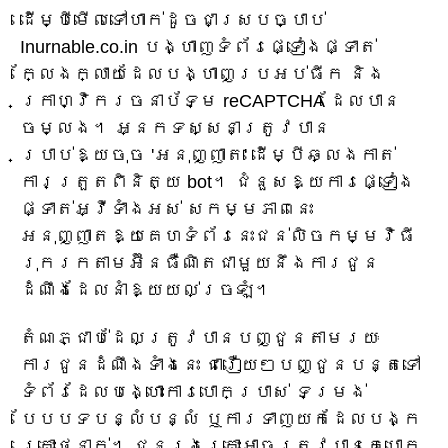
ដើម្បីមើលទៅហាក់ដូចជាស្របច្បាប់
Inurnable.co.in បង្ហាញទំព័រផ្ទៀងផ្ទាត់
ក្លែងក្លាយដែលបង្ហាញប្រអប់ធីក និង
ក្រាហ្វិករចនាប័ទ្ម reCAPTCHA ដែលបាន
ចម្លង។ អ្នកទស្សនាត្រូវបាន
ប្រាប់ឱ្យចុច 'អនុញ្ញាត' ដើម្បីឆ្លងកាត់
ការត្រួតពិនិត្យ bot។ ជំនួសឱ្យការផ្ទៀង
ផ្ទាត់អ្វីទាំងអស់ សកម្មភាពនេះ
អនុញ្ញាតឱ្យគេហទំព័រនេះជន់លិចកម្មវិធី
រុករកតាមអ៊ីនធឺណិតជាមួយនឹងការជូន
ដំណឹងដែលនាំឱ្យយល់ច្រឡំ។
តំណភ្ជាប់ដែលត្រូវបានបញ្ជូនតាមរយៈ
ការជូនដំណឹងទាំងនេះ ជារឿយៗបញ្ជូនបន្តទៅ
ទំព័រដែលបង្ហោះការបោកប្រាស់ ទម្រង់
បែបបទបន្លំបន្លំ ឬការទាញយកដែលបង្ក
គ្រោះថ្នាក់។ ជនរងគ្រោះអាចត្រូវបានគេបោក