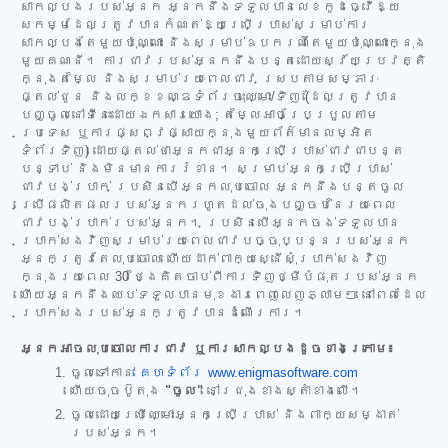
សាកល្បងរបស់អ្នក អ្នកនឹងទទួលបានលេខកូដធ្វើឱ្យ
សកម្មដែលត្រូវបានកំណត់ឱ្យប្រើប្រាស់សម្រាប់ការ
សាកល្បងតែមួយប៉ុណ្ណោះ និងសម្រាប់ឧបករណ៍តែមួយប៉ុណ្ណោះក្នុង
មួយគណនី។ ការជាវរបស់អ្នកនឹងបន្តដោយស្វ័យប្រវត្តិ
ក្នុងតម្លៃ និងសម្រាប់រយៈពេលជាវ ស្របតាមសម្ភារៈ
ផ្តល់ជូន និងលក្ខខណ្ឌទំព័រចុះឈ្មោះ/ទិញ (ដែលត្រូវបាន
បញ្ចូលនៅទីនេះដោយឯកសារយោង; តម្លៃអាចប្រែប្រួលតាម
ប្រទេស ឬការផ្សព្វផ្សាយក្នុងមួយព័ត៌មានលម្អិត
ទំព័រទិញ) ដោយផ្តល់ថាអ្នកជាអ្នកប្រើប្រាស់ជាវជាបន្ត
បន្ទាប់ និងមិនមានការរំខាន។ សម្រាប់អ្នកប្រើប្រាស់
ជាវបង់ប្រាក់ ប្រសិនបើអ្នកលុបចោល អ្នកនឹងបន្តចូល
ប្រើផលិតផលរបស់អ្នករហូតដល់ចុងបញ្ចប់នៃរយៈពេល
ជាវបង់ប្រាក់របស់អ្នក។ ប្រសិនបើអ្នកចង់ទទួលបាន
ប្រាក់សងវិញសម្រាប់រយៈពេលជាវបច្ចុប្បន្នរបស់អ្នក
អ្នកត្រូវតែលុបចោល ហើយដាក់ពាក្យស្នើសុំប្រាក់សងវិញ
ក្នុងរយៈពេល 30 ថ្ងៃគិតចាប់ពីការទិញថ្មីបំផុតរបស់អ្នក
ហើយអ្នកនឹងឈប់ទទួលបានមុខងារពេញលេញភ្លាមៗ នៅពេលដែល
ប្រាក់សងរបស់អ្នកត្រូវបានដំណើរការ។
អ្នកអាចលុបចោលការជាវ ឬការសាកល្បងដូចខាងក្រោម៖
ចូលទៅកាន់
គេហទំព័រ www.enigmasoftware.com
ហើយចុចប៊ូតុង
"ចូល"
នៅជ្រុងខាងស្តាំខាងលើ។
ចូលដោយប្រើឈ្មោះអ្នកប្រើប្រាស់ និងពាក្យសម្ងាត់
របស់អ្នក។