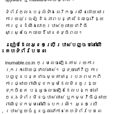
ទំព័រក្លែងបន្លំទាំងនេះរីកចម្រើនដោយសារ
ការយល់ច្រឡំ និងភាពបន្ទាន់ ដែលធ្វើឱ្យ
ការជូនដំណឹងបោកប្រាស់ក្លាយជាវិធី
សាស្ត្រចែកចាយដ៏មានឥទ្ធិពល។
របៀបដែលអ្នកប្រើប្រាស់បញ្ចប់នៅលើ
គេហទំព័របែបនេះ
Inurnable.co.in កម្រលេចឡើងតាមរយៈការ
រុករកដោយផ្ទាល់ណាស់។ ផ្ទុយទៅវិញ ការ
បញ្ជូនបន្តជាធម្មតាមានប្រភពមកពី
ការផ្សាយពាណិជ្ជកម្មដែលមិនគួរឱ្យ
ទុកចិត្ត បង្អួចលេចឡើងដែលបង្កប់នៅ
ក្នុងទំព័រមិនច្បាស់លាស់ ឬកម្មវិធីផ្សាយ
ពាណិជ្ជកម្មនៅលើឧបករណ៍។ អ្នកប្រើ
ប្រាស់មួយចំនួនចូលទៅកាន់គេហទំព័របែបនេះ