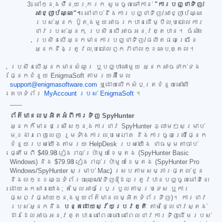
នៅក្នុងម៉ឺនុយរុករក សូមចូលទៅកាន់
"ការបញ្ជាទិញ/
អាជ្ញាប័ណ្ណ"។
នៅជាប់នឹងការបញ្ជាទិញ/អាជ្ញាប័ណ្ណ
របស់អ្នក ប៊ូតុងមួយអាចរកបានដើម្បីលុបចោលការ
ជាវរបស់អ្នក ប្រសិនបើអាចអនុវត្តបាន។ ចំណាំ៖
ប្រសិនបើអ្នកមានការបញ្ជាទិញ/ផលិតផលច្រើន
អ្នកនឹងត្រូវលុបចោលពួកវាជាលក្ខណៈបុគ្គល។
ប្រសិនបើអ្នកមានសំណួរ ឬបញ្ហាណាមួយ អ្នកអាចទាក់ទង
ផ្នែកជំនួយ EnigmaSoft តាមរយៈអ៊ីមែល
support@enigmasoftware.com
ឬដោយបើកសំបុត្រជំនួយនៅលើ
គេហទំព័រ
MyAccount របស់ EnigmaSoft
។
------
ព័ត៌មានលម្អិតអំពីការទិញ SpyHunter
អ្នកក៏មានជម្រើសក្នុងការជាវ SpyHunter ភ្លាមៗសម្រាប់
មុខងារពេញលេញ រួមទាំងការលុបមេរោគ និងការចូលប្រើផ្នែក
ជំនួយរបស់យើងតាមរយៈ HelpDesk របស់យើង ជាធម្មតាចាប់
ផ្តើមពី
$49.98
រៀងរាល់ប្រាំមួយខែម្តង (SpyHunter Basic
Windows) និង
$79.98
រៀងរាល់ប្រាំមួយខែម្តង (SpyHunter Pro
Windows/SpyHunter សម្រាប់ Mac) ស្របតាមសម្ភារៈផ្តល់ជូន
និងលក្ខខណ្ឌទំព័រចុះឈ្មោះ/ទិញ (ដែលត្រូវបានបញ្ចូលនៅទីនេះ
ដោយឯកសារយោង; តម្លៃអាចប្រែប្រួលតាមប្រទេស ឬការ
ផ្សព្វផ្សាយក្នុងមួយព័ត៌មានលម្អិតទំព័រទិញ)។ ការជាវ
របស់អ្នកនឹង
បន្តដោយស្វ័យប្រវត្តិ
តាមថ្លៃជាវស្តង់
ដារដែលអាចអនុវត្តបាននៅពេលនោះ នៅពេលជាវការទិញដើមរបស់