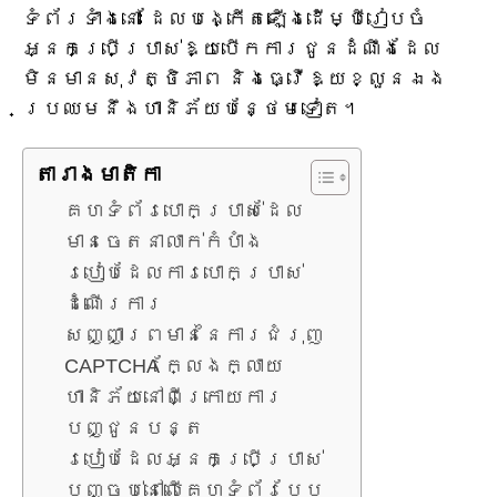
ទំព័រទាំងនោះ ដែលបង្កើតឡើងដើម្បីរៀបចំ
អ្នកប្រើប្រាស់ឱ្យបើកការជូនដំណឹងដែល
មិនមានសុវត្ថិភាព និងធ្វើឱ្យខ្លួនឯង
ប្រឈមនឹងហានិភ័យបន្ថែមទៀត។
តារាង​មាតិកា
គេហទំព័របោកប្រាស់ដែល
មានចេតនាលាក់កំបាំង
របៀបដែលការបោកប្រាស់
ដំណើរការ
សញ្ញាព្រមាននៃការជំរុញ
CAPTCHA ក្លែងក្លាយ
ហានិភ័យនៅពីក្រោយការ
បញ្ជូនបន្ត
របៀបដែលអ្នកប្រើប្រាស់
បញ្ចប់នៅលើគេហទំព័របែប