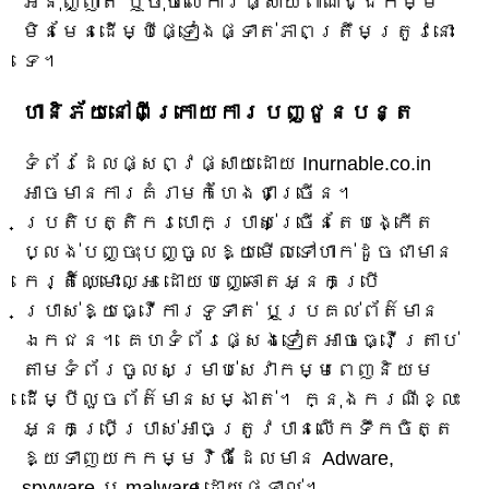
អនុញ្ញាត ឬចុចលើការផ្សាយពាណិជ្ជកម្ម
មិនមែនដើម្បីផ្ទៀងផ្ទាត់ភាពត្រឹមត្រូវនោះ
ទេ។
ហានិភ័យនៅពីក្រោយការបញ្ជូនបន្ត
ទំព័រដែលផ្សព្វផ្សាយដោយ Inurnable.co.in
អាចមានការគំរាមកំហែងជាច្រើន។
ប្រតិបត្តិករបោកប្រាស់ច្រើនតែបង្កើត
ប្លង់បញ្ចុះបញ្ចូលឱ្យមើលទៅហាក់ដូចជាមាន
កេរ្តិ៍ឈ្មោះល្អ ដោយបញ្ឆោតអ្នកប្រើ
ប្រាស់ឱ្យធ្វើការទូទាត់ ឬប្រគល់ព័ត៌មាន
ឯកជន។ គេហទំព័រផ្សេងទៀតអាចធ្វើត្រាប់
តាមទំព័រចូលសម្រាប់សេវាកម្មពេញនិយម
ដើម្បីលួចព័ត៌មានសម្ងាត់។ ក្នុងករណីខ្លះ
អ្នកប្រើប្រាស់អាចត្រូវបានលើកទឹកចិត្ត
ឱ្យទាញយកកម្មវិធីដែលមាន Adware,
spyware ឬ malware ដោយផ្ទាល់។