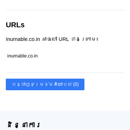
URLs
Inurnable.co.in អាចហៅ URL ខាងក្រោម៖
inurnable.co.in
បង្ហាញទម្រង់មតិយោបល់ (0)
និន្នាការ