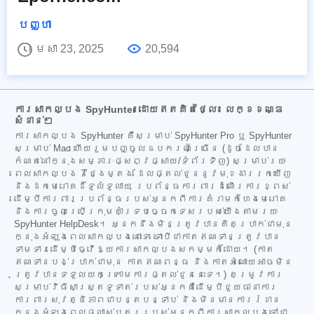
បញ្ហា
មេសា 23, 2025
20,594
ការសាកល្បង SpyHunter ដោយឥតគិតថ្លៃ៖ លក្ខខណ្ឌ
សំខាន់ៗ
ការសាកល្បង SpyHunter គឺសម្រាប់ SpyHunter Pro ឬ SpyHunter
សម្រាប់ Mac ហើយរួមបញ្ចូលឧបករណ៍ច្រើន (ដូចដែលបាន
កំណត់នៅក្នុងសម្ភារៈផ្សព្វផ្សាយ/ទំព័រទិញ) សម្រាប់រយៈ
ពេលសាកល្បង 7 ថ្ងៃម្តង ដែលផ្តល់ជូននូវមុខងាររកឃើញ
និងដកមេរោគដ៏ទូលំទូលាយ ប្រព័ន្ធការពារដំណើរការខ្ពស់
ដើម្បីការពារប្រព័ន្ធរបស់អ្នកពីការគំរាមកំហែងមេរោគ
និងការចូលប្រើក្រុមគាំទ្របច្ចេកទេសរបស់យើងតាមរយៈ
SpyHunter HelpDesk។ អ្នកនឹងមិនត្រូវបានគិតប្រាក់ជាមុន
ក្នុងអំឡុងពេលសាកល្បងនោះទេ ទោះបីជាកាតឥណទានត្រូវបាន
ទាមទារដើម្បីធ្វើឱ្យការសាកល្បងសកម្មក៏ដោយ។ (កាត
ឥណទានបង់ប្រាក់ជាមុន កាតឥណពន្ធ និងកាតអំណោយអាចមិន
ត្រូវបានទទួលយកក្រោមការផ្តល់ជូននេះទេ។) តម្រូវការ
សម្រាប់វិធីសាស្ត្រទូទាត់របស់អ្នកគឺដើម្បីជួយធានាការ
ការពារសុវត្ថិភាពជាបន្តបន្ទាប់ និងមិនមានការរំខាន
ក្នុងអំឡុងពេលផ្លាស់ប្តូររបស់អ្នកពីការសាកល្បងទៅជា