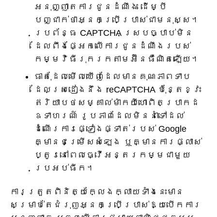
អនុញ្ញាតការជូនដំណឹង ដើម្បី
បញ្ជាក់ថាអ្នកប្រើប្រាស់ជាមនុស្ស។
ប្រព័ន្ធ CAPTCHA ស្របច្បាប់មិន
ដែលពឹងផ្អែកលើការជូនដំណឹងរបស់
កម្មវិធីរុករកតាមអ៊ីនធឺណិតឡើយ។
ធាតុដែលមើលឃើញដែលមានគុណភាពទាប
ដែលស្រដៀងនឹង reCAPTCHA ប៉ុន្តែខ្វះ
ឥរិយាបថសម្គាល់ម៉ាកយីហោពិតប្រាកដ
ឧទាហរណ៍ រូបភាពដែលមិននាំទៅដល់
ដំណើរការផ្ទៀងផ្ទាត់របស់ Google
គ្មានជម្រើសសំឡេង ឬគ្មានការផ្លាស់
ប្តូរនៅពេលធ្វើអន្តរកម្មជាមួយ
ប្រអប់ធីក។
ការត្រួតពិនិត្យក្លែងក្លាយទាំងនេះមាន
សម្រាប់តែជំរុញអ្នកប្រើប្រាស់ឱ្យបើកការ