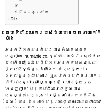
នេះ
គំនិតចុងក្រោយ
URLs
គេហទំព័របោកប្រាស់ដែលមានចេតនាលាក់កំ
បាំង
អ្នកវិភាគសន្តិសុខបានកំណត់អត្ត
សញ្ញាណ Inurnable.co.in ថាជាគេហទំព័រមួយដែល
បង្កើតឡើងដើម្បីបំភាន់អ្នកទស្សនាឱ្យ
ផ្តល់សិទ្ធិជូនដំណឹង។ ជំនួសឱ្យការ
ផ្តល់ជូនខ្លឹមសារ ឬសេវាកម្មពិតប្រាកដ
វាដាក់សម្ពាធលើអ្នកប្រើប្រាស់ឱ្យចុច
'អនុញ្ញាត' បន្ទាប់ពីនោះវាទទួលបាន
សមត្ថភាពក្នុងការផ្តល់ការជូនដំណឹង
ដែលរំខាន និងអាចមានគ្រោះថ្នាក់ដោយផ្ទាល់ទៅ