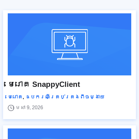
មេរោគ SnappyClient
មេរោគ
,
ឧបករណ៍គ្រប់គ្រងពីចម្ងាយ
មេសា 9, 2026