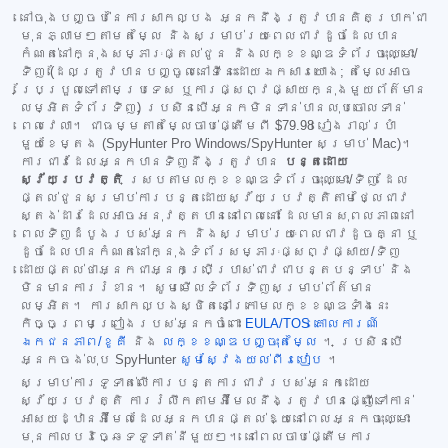
នៅចុងបញ្ចប់នៃការសាកល្បង អ្នកនឹងត្រូវបានគិតប្រាក់ជា
មុនភ្លាមៗតាមតម្លៃ និងសម្រាប់រយៈពេលជាវដូចដែលបាន
កំណត់នៅក្នុងសម្ភារៈផ្តល់ជូន និងលក្ខខណ្ឌទំព័រចុះឈ្មោះ/
ទិញ (ដែលត្រូវបានបញ្ចូលនៅទីនេះដោយឯកសារយោង; តម្លៃអាច
ប្រែប្រួលទៅតាមប្រទេស ឬការផ្សព្វផ្សាយក្នុងមួយព័ត៌មាន
លម្អិតទំព័រទិញ) ប្រសិនបើអ្នកមិនទាន់បានលុបចោលទាន់
ពេលវេលា។ ជាធម្មតាតម្លៃចាប់ផ្តើមពី
$79.98
រៀងរាល់ប្រាំ
មួយខែម្តង (SpyHunter Pro Windows/SpyHunter សម្រាប់ Mac)។
ការជាវដែលអ្នកបានទិញនឹងត្រូវបាន
បន្តដោយ
ស្វ័យប្រវត្តិ
ស្របតាមលក្ខខណ្ឌទំព័រចុះឈ្មោះ/ទិញ ដែល
ផ្តល់ជូនសម្រាប់ការបន្តដោយស្វ័យប្រវត្តិតាមថ្លៃជាវ
ស្តង់ដារដែលអាចអនុវត្តបាននៅពេលនោះ ដែលមានសុពលភាពនៅ
ពេលទិញដំបូងរបស់អ្នក និងសម្រាប់រយៈពេលជាវដូចគ្នា ឬ
ដូចដែលបានកំណត់នៅក្នុងទំព័រសម្ភារៈផ្សព្វផ្សាយ/ទិញ
ដោយផ្តល់ថាអ្នកជាអ្នកប្រើប្រាស់ជាវជាបន្តបន្ទាប់ និង
មិនមានការរំខាន។ សូមមើលទំព័រទិញសម្រាប់ព័ត៌មាន
លម្អិត។ ការសាកល្បងស្ថិតនៅក្រោមលក្ខខណ្ឌទាំងនេះ
កិច្ចព្រមព្រៀងរបស់អ្នកចំពោះ
EULA/TOS
គោលការណ៍
ឯកជនភាព/ខូគី
និង
លក្ខខណ្ឌបញ្ចុះតម្លៃ
។ ប្រសិនបើ
អ្នកចង់លុប SpyHunter
សូមស្វែងយល់ពីរបៀប
។
សម្រាប់ការទូទាត់លើការបន្តការជាវរបស់អ្នកដោយ
ស្វ័យប្រវត្តិ ការរំលឹកតាមអ៊ីមែលនឹងត្រូវបានផ្ញើទៅកាន់
អាសយដ្ឋានអ៊ីមែលដែលអ្នកបានផ្តល់ឱ្យនៅពេលអ្នកចុះឈ្មោះ
មុនកាលបរិច្ឆេទទូទាត់នីមួយៗ។ នៅពេលចាប់ផ្តើមការ