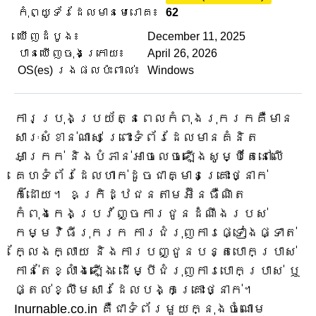
កុំព្យូទ័រដែលមានមេរោគ៖
62
ឃើញដំបូង៖
December 11, 2025
បានឃើញចុងក្រោយ៖
April 26, 2026
OS(es) រងផលប៉ះពាល់៖
Windows
ការប្រុងប្រយ័ត្នពេលកំពុងរុករកគឺមាន
សារៈសំខាន់ណាស់ ព្រោះទំព័រដែលមានគំនិត
អាក្រក់ និងបំភាន់អាចលេចឡើងសូម្បីតែនៅលើ
គេហទំព័រដែលហាក់ដូចជាគ្មានគ្រោះថ្នាក់
ក៏ដោយ។ ឧក្រិដ្ឋជនតាមអ៊ីនធឺណិត
កំពុងកេងប្រវ័ញ្ចការជូនដំណឹងរបស់
កម្មវិធីរុករក ការជំរុញការផ្ទៀងផ្ទាត់
ក្លែងក្លាយ និងការបញ្ជូនបន្តបោកប្រាស់
កាន់តែខ្លាំងឡើង ដើម្បីជំរុញការបោកប្រាស់ ឬ
ផ្តល់ខ្លឹមសារដែលបង្កគ្រោះថ្នាក់។
Inurnable.co.in គឺជាទំព័រមួយក្នុងចំណោម