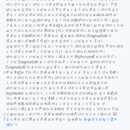
ការជាវបង់ប្រាក់ ប្រសិនបើអ្នកសម្រេចចិត្តទិញ។ វិធី
សាស្ត្រទូទាត់របស់អ្នកនឹងមិនត្រូវបានគិតប្រាក់ចំនួន
ទឹកប្រាក់ទូទាត់ជាមុនក្នុងអំឡុងពេលសាកល្បងនោះទេ ទោះបីជា
សំណើសុំការអនុញ្ញាតអាចត្រូវបានផ្ញើទៅកាន់ស្ថាប័នហិរញ្ញ
វត្ថុរបស់អ្នក ដើម្បីផ្ទៀងផ្ទាត់ថាវិធីសាស្ត្រទូទាត់របស់
អ្នកមានសុពលភាពក៏ដោយ (ការដាក់ស្នើការអនុញ្ញាតបែបនេះ
មិនមែនជាសំណើសុំការគិតថ្លៃ ឬថ្លៃសេវាដោយ EnigmaSoft ទេ
ប៉ុន្តែអាស្រ័យលើវិធីសាស្ត្រទូទាត់របស់អ្នក និង/
ឬស្ថាប័នហិរញ្ញវត្ថុរបស់អ្នក អាចឆ្លុះបញ្ចាំងពីភាពអាច
រកបាននៃគណនីរបស់អ្នក)។ អ្នកអាចលុបចោលការ
សាកល្បងរបស់អ្នកតាមរយៈផ្នែក MyAccount នៃគេហទំព័រ
របស់ EnigmaSoft សម្រាប់គណនីរបស់អ្នក ឬដោយទាក់ទង
EnigmaSoft មុនពេលបញ្ចប់នៃរយៈពេលសាកល្បង 7 ថ្ងៃ
ដើម្បីជៀសវាងការគិតថ្លៃដែលត្រូវបង់ និងត្រូវបានដំណើរ
ការភ្លាមៗបន្ទាប់ពីការសាកល្បងរបស់អ្នកផុតកំណត់។
ប្រសិនបើអ្នកសម្រេចចិត្តលុបចោលក្នុងអំឡុងពេល
សាកល្បងរបស់អ្នក អ្នកនឹងបាត់បង់សិទ្ធិចូលប្រើ
SpyHunter ភ្លាមៗ។ ប្រសិនបើដោយហេតុផលណាមួយ អ្នកជឿថា
ការគិតថ្លៃត្រូវបានដំណើរការដែលអ្នកមិនចង់ធ្វើ (ដែល
អាចកើតឡើងដោយផ្អែកលើការគ្រប់គ្រងប្រព័ន្ធ ជា
ឧទាហរណ៍) អ្នកក៏អាចលុបចោល និងទទួលបានប្រាក់សងវិញ
ពេញលេញសម្រាប់ការគិតថ្លៃនៅពេលណាក៏បានក្នុងរយៈពេល 30
ថ្ងៃគិតចាប់ពីថ្ងៃគិតថ្លៃទិញ។ សូមមើល
សំណួរដែលសួរញឹក
ញាប់
។