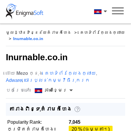
Skip
to
ភាសាខ្មែរ
content
មូលដ្ឋានទិន្នន័យគំរាមកំហែង
គេហទំព័រក្លែងក្លាយ
Inurnable.co.in
Inurnable.co.in
ដោយ
Mezo
ក្នុង
គេហទំព័រក្លែងក្លាយ
,
Adware
,
ចោរប្លន់កម្មវិធីរុករក
បកប្រែទៅ៖
ភាសាខ្មែរ
តារាងពិន្ទុគំរាមកំហែង
?
Popularity Rank:
7,045
កម្រិតគំរាមកំហែង៖
20 % (ធម្មតា។)