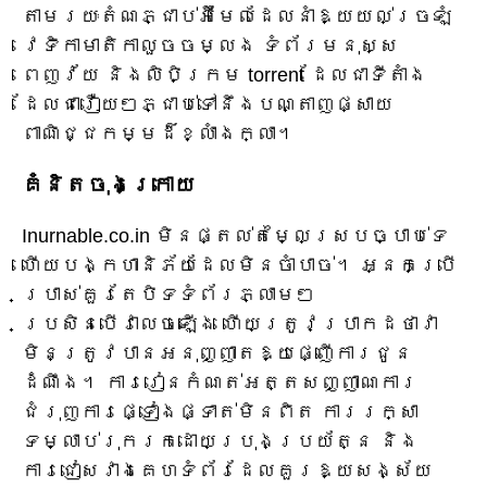
តាមរយៈតំណភ្ជាប់អ៊ីមែលដែលនាំឱ្យយល់ច្រឡំ
វេទិកាមាតិកាលួចចម្លង ទំព័រមនុស្ស
ពេញវ័យ និងលិបិក្រម torrent ដែលជាទីតាំង
ដែលជារឿយៗភ្ជាប់ទៅនឹងបណ្តាញផ្សាយ
ពាណិជ្ជកម្មដ៏ខ្លាំងក្លា។
គំនិតចុងក្រោយ
Inurnable.co.in មិនផ្តល់តម្លៃស្របច្បាប់ទេ
ហើយបង្កហានិភ័យដែលមិនចាំបាច់។ អ្នកប្រើ
ប្រាស់គួរតែបិទទំព័រភ្លាមៗ
ប្រសិនបើវាលេចឡើង ហើយត្រូវប្រាកដថាវា
មិនត្រូវបានអនុញ្ញាតឱ្យផ្ញើការជូន
ដំណឹង។ ការរៀនកំណត់អត្តសញ្ញាណការ
ជំរុញការផ្ទៀងផ្ទាត់មិនពិត ការរក្សា
ទម្លាប់រុករកដោយប្រុងប្រយ័ត្ន និង
ការជៀសវាងគេហទំព័រដែលគួរឱ្យសង្ស័យ