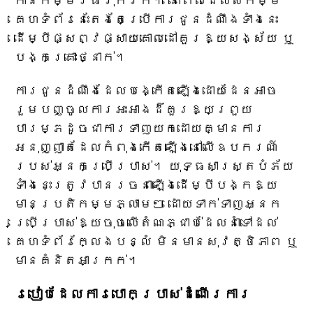
កាន់កម្មវិធីរុករក។ នៅពេលដែលសកម្ម
គេហទំព័រនេះតែងតែប្រើការជូនដំណឹងទាំងនេះ
ដើម្បីផ្សព្វផ្សាយគោលដៅគួរឱ្យសង្ស័យ ឬ
បង្កគ្រោះថ្នាក់។
ការជូនដំណឹងដែលបង្កើតឡើងដោយដែនអាច
រួមបញ្ចូលការអះអាងដ៏គួរឱ្យព្រួយ
បារម្ភដូចជាការទាញយកដោយគ្មានការ
អនុញ្ញាតដែលកំពុងកើតឡើងនៅលើឧបករណ៍
របស់អ្នកប្រើប្រាស់។ យុទ្ធសាស្ត្របំភ័យ
ទាំងនេះត្រូវបានរចនាឡើងដើម្បីបង្កឱ្យ
មានប្រតិកម្មភ្លាមៗ ដោយទាក់ទាញអ្នក
ប្រើប្រាស់ឱ្យចុចលើតំណភ្ជាប់ដែលនាំទៅដល់
គេហទំព័រក្លែងបន្លំ មិនមានសុវត្ថិភាព ឬ
មានគំនិតអាក្រក់។
របៀបដែលការបោកប្រាស់ដំណើរការ