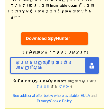
កំហែងជាច្រើនដូចជា
Inurnable.co.in
ក៏ដូចជា
សេវាកម្មគាំទ្របច្ចេកវិទ្យាមួយទល់នឹង
មួយ។
Download SpyHunter
សន្សំលុយអាជីវកម្មរបស់អ្នក!
សម្រង់បញ្ចុះតម្លៃច្រើន
អាជ្ញាប័ណ្ណ
មិនមែនជា OS របស់អ្នកទេ?
ទាញយកសម្រាប់
វីនដូ®
និង
ម៉ាក់®
។
See additional offer below where available.
EULA
and
Privacy/Cookie Policy
.