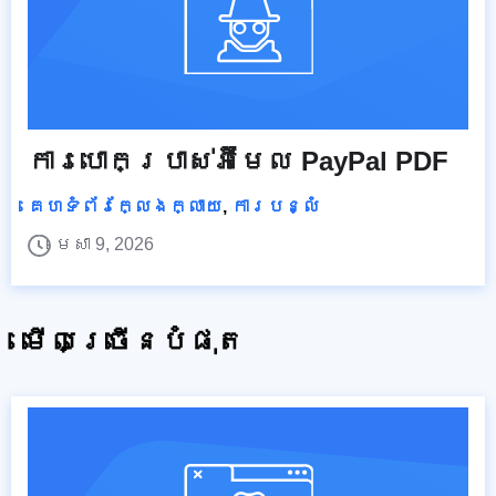
ការបោកប្រាស់អ៊ីមែល PayPal PDF
គេហទំព័រក្លែងក្លាយ
,
ការបន្លំ
មេសា 9, 2026
មើលច្រើនបំផុត