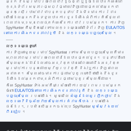
អ្នក និងសម្រាប់រយៈពេលជាវដូចគ្នា ឬដូចដែលបានកំណត់នៅ
ក្នុងទំព័រសម្ភារៈផ្សព្វផ្សាយ/ទិញ ដោយផ្តល់ថាអ្នកជា
អ្នកប្រើប្រាស់ជាវជាបន្តបន្ទាប់ និងមិនមានការរំខាន
ហើយដែលអ្នកនឹងទទួលបានការជូនដំណឹងអំពីការគិតថ្លៃនា
ពេលខាងមុខមុនពេលផុតកំណត់នៃការជាវរបស់អ្នក។ ការទិញ
SpyHunter គឺស្ថិតនៅក្រោមលក្ខខណ្ឌនៅលើទំព័រទិញ
EULA/TOS
គោលការណ៍ឯកជនភាព/ខូឃី
និង
លក្ខខណ្ឌបញ្ចុះតម្លៃ
។
------
លក្ខខណ្ឌទូទៅ
ការទិញណាមួយសម្រាប់ SpyHunter ក្រោមតម្លៃបញ្ចុះតម្លៃគឺមាន
សុពលភាពសម្រាប់រយៈពេលជាវដែលបានផ្តល់ជូន។ បន្ទាប់ពីនោះ
តម្លៃស្តង់ដារដែលអាចអនុវត្តបាននៅពេលនោះនឹងអនុវត្ត
សម្រាប់ការបន្តដោយស្វ័យប្រវត្តិ និង/ឬការទិញនាពេល
អនាគត។ តម្លៃអាចមានការផ្លាស់ប្តូរ ទោះបីជាយើងនឹងជូន
ដំណឹងដល់អ្នកជាមុនអំពីការផ្លាស់ប្តូរតម្លៃក៏ដោយ។
កំណែ SpyHunter ទាំងអស់គឺអាស្រ័យលើការយល់ព្រមរបស់អ្នក
ចំពោះ
EULA/TOS
គោលការណ៍ឯកជនភាព/ខូគី
និង
លក្ខខណ្ឌ
បញ្ចុះតម្លៃ
របស់យើង។ សូមមើល
សំណួរដែលសួរញឹកញាប់
និង
លក្ខណៈវិនិច្ឆ័យវាយតម្លៃការគំរាមកំហែង
របស់យើង
ផងដែរ។ ប្រសិនបើអ្នកចង់លុប SpyHunter
សូមស្វែងយល់
ពីរបៀប
។