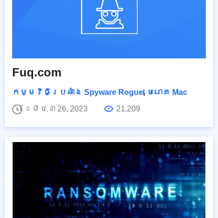
Fuq.com
កម្មវិធីប្រឆាំង Spyware Rogue
,
មេរោគ Mac
ខែមិថុនា 26, 2023
21,209