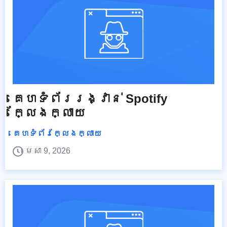
គេហទំព័ររង្វាន់ Spotify
ក្លែងក្លាយ
គេហទំព័រក្លែងក្លាយ
មេសា 9, 2026