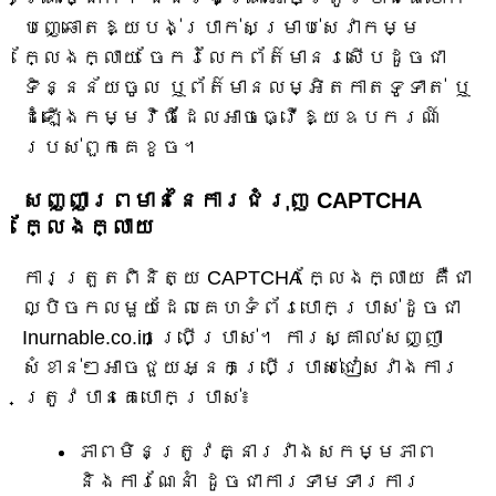
បញ្ឆោតឱ្យបង់ប្រាក់សម្រាប់សេវាកម្ម
ក្លែងក្លាយ ចែករំលែកព័ត៌មានរសើបដូចជា
ទិន្នន័យចូល ឬព័ត៌មានលម្អិតកាតទូទាត់ ឬ
ដំឡើងកម្មវិធីដែលអាចធ្វើឱ្យឧបករណ៍
របស់ពួកគេខូច។
សញ្ញាព្រមាននៃការជំរុញ CAPTCHA
ក្លែងក្លាយ
ការត្រួតពិនិត្យ CAPTCHA ក្លែងក្លាយ គឺជា
ល្បិចកលមួយដែលគេហទំព័របោកប្រាស់ដូចជា
Inurnable.co.in ប្រើប្រាស់។ ការស្គាល់សញ្ញា
សំខាន់ៗអាចជួយអ្នកប្រើប្រាស់ជៀសវាងការ
ត្រូវបានគេបោកប្រាស់៖
ភាពមិនត្រូវគ្នារវាងសកម្មភាព
និងការណែនាំ ដូចជាការទាមទារការ