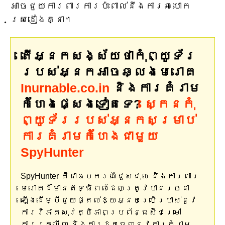
អាចជួយការពារការប៉ះពាល់នឹងការឆបោក
ស្រដៀងគ្នា។
តើអ្នកសង្ស័យថាកុំព្យូទ័រ
របស់អ្នកអាចឆ្លងមេរោគ
Inurnable.co.in
និងការគំរាម
កំហែងផ្សេងទៀតទេ?
ស្កេនកុំ
ព្យូទ័ររបស់អ្នកសម្រាប់
ការគំរាមកំហែងជាមួយ
SpyHunter
SpyHunter គឺជាឧបករណ៍ជួសជុល និងការពារ
មេរោគដ៏មានឥទ្ធិពលដែលត្រូវបានរចនា
ឡើងដើម្បីជួយផ្តល់ឱ្យអ្នកប្រើប្រាស់នូវ
ការវិភាគសុវត្ថិភាពប្រព័ន្ធស៊ីជម្រៅ
ការរកឃើញ និងការដកចេញនូវការគំរាម