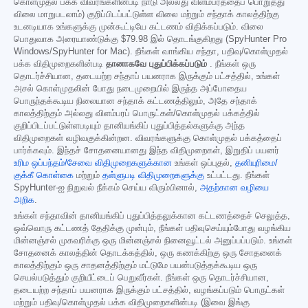
கொள்முதல் பக்க விவரங்களின்படி நாடு அல்லது விளம்பரத்தைப் பொறுத்து
விலை மாறுபடலாம்) குறிப்பிடப்பட்டுள்ள விலை மற்றும் சந்தாக் காலத்திற்கு
உடனடியாக உங்களுக்கு முன்கூட்டியே கட்டணம் விதிக்கப்படும். விலை
பொதுவாக அரையாண்டுக்கு
$79.98
இல் தொடங்குகிறது (SpyHunter Pro
Windows/SpyHunter for Mac). நீங்கள் வாங்கிய சந்தா, பதிவு/கொள்முதல்
பக்க விதிமுறைகளின்படி
தானாகவே புதுப்பிக்கப்படும்
. நீங்கள் ஒரு
தொடர்ச்சியான, தடையற்ற சந்தாப் பயனராக இருக்கும் பட்சத்தில், உங்கள்
அசல் கொள்முதலின் போது நடைமுறையில் இருந்த அப்போதைய
பொருந்தக்கூடிய நிலையான சந்தாக் கட்டணத்திலும், அதே சந்தாக்
காலத்திற்கும் அல்லது விளம்பரப் பொருட்கள்/கொள்முதல் பக்கத்தில்
குறிப்பிடப்பட்டுள்ளபடியும் தானியங்கிப் புதுப்பித்தல்களுக்கு அந்த
விதிமுறைகள் வழிவகுக்கின்றன. விவரங்களுக்கு கொள்முதல் பக்கத்தைப்
பார்க்கவும். இந்தச் சோதனையானது இந்த விதிமுறைகள், இறுதிப் பயனர்
உரிம ஒப்பந்தம்/சேவை விதிமுறைகளுக்கான
உங்கள் ஒப்புதல்,
தனியுரிமை/
குக்கீ கொள்கை
மற்றும்
தள்ளுபடி விதிமுறைகளுக்கு
உட்பட்டது. நீங்கள்
SpyHunter-ஐ நிறுவல் நீக்கம் செய்ய விரும்பினால்,
அதற்கான வழியை
அறிக
.
உங்கள் சந்தாவின் தானியங்கிப் புதுப்பித்தலுக்கான கட்டணத்தைச் செலுத்த,
ஒவ்வொரு கட்டணத் தேதிக்கு முன்பும், நீங்கள் பதிவுசெய்யும்போது வழங்கிய
மின்னஞ்சல் முகவரிக்கு ஒரு மின்னஞ்சல் நினைவூட்டல் அனுப்பப்படும். உங்கள்
சோதனைக் காலத்தின் தொடக்கத்தில், ஒரு கணக்கிற்கு ஒரு சோதனைக்
காலத்திற்கும் ஒரு சாதனத்திற்கும் மட்டுமே பயன்படுத்தக்கூடிய ஒரு
செயல்படுத்தும் குறியீட்டைப் பெறுவீர்கள். நீங்கள் ஒரு தொடர்ச்சியான,
தடையற்ற சந்தாப் பயனராக இருக்கும் பட்சத்தில், வழங்கப்படும் பொருட்கள்
மற்றும் பதிவு/கொள்முதல் பக்க விதிமுறைகளின்படி (இவை இங்கு