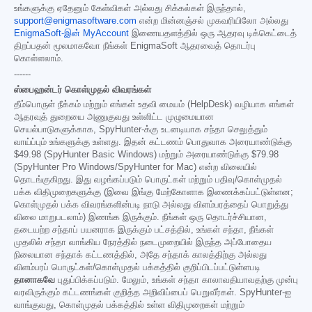
உங்களுக்கு ஏதேனும் கேள்விகள் அல்லது சிக்கல்கள் இருந்தால்,
support@enigmasoftware.com
என்ற மின்னஞ்சல் முகவரியிலோ அல்லது
EnigmaSoft-இன் MyAccount
இணையதளத்தில் ஒரு ஆதரவு டிக்கெட்டைத்
திறப்பதன் மூலமாகவோ நீங்கள் EnigmaSoft ஆதரவைத் தொடர்பு
கொள்ளலாம்.
------
ஸ்பைஹன்டர் கொள்முதல் விவரங்கள்
தீம்பொருள் நீக்கம் மற்றும் எங்கள் உதவி மையம் (HelpDesk) வழியாக எங்கள்
ஆதரவுத் துறையை அணுகுவது உள்ளிட்ட முழுமையான
செயல்பாடுகளுக்காக, SpyHunter-க்கு உடனடியாக சந்தா செலுத்தும்
வாய்ப்பும் உங்களுக்கு உள்ளது. இதன் கட்டணம் பொதுவாக அரையாண்டுக்கு
$49.98
(SpyHunter Basic Windows) மற்றும் அரையாண்டுக்கு
$79.98
(SpyHunter Pro Windows/SpyHunter for Mac) என்ற விலையில்
தொடங்குகிறது. இது வழங்கப்படும் பொருட்கள் மற்றும் பதிவு/கொள்முதல்
பக்க விதிமுறைகளுக்கு (இவை இங்கு மேற்கோளாக இணைக்கப்பட்டுள்ளன;
கொள்முதல் பக்க விவரங்களின்படி நாடு அல்லது விளம்பரத்தைப் பொறுத்து
விலை மாறுபடலாம்) இணங்க இருக்கும். நீங்கள் ஒரு தொடர்ச்சியான,
தடையற்ற சந்தாப் பயனராக இருக்கும் பட்சத்தில், உங்கள் சந்தா, நீங்கள்
முதலில் சந்தா வாங்கிய நேரத்தில் நடைமுறையில் இருந்த அப்போதைய
நிலையான சந்தாக் கட்டணத்தில், அதே சந்தாக் காலத்திற்கு அல்லது
விளம்பரப் பொருட்கள்/கொள்முதல் பக்கத்தில் குறிப்பிடப்பட்டுள்ளபடி
தானாகவே
புதுப்பிக்கப்படும். மேலும், உங்கள் சந்தா காலாவதியாவதற்கு முன்பு
வரவிருக்கும் கட்டணங்கள் குறித்த அறிவிப்பைப் பெறுவீர்கள். SpyHunter-ஐ
வாங்குவது, கொள்முதல் பக்கத்தில் உள்ள விதிமுறைகள் மற்றும்