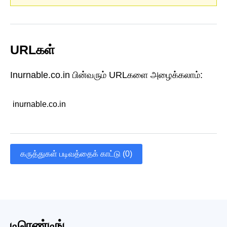
URLகள்
Inurnable.co.in பின்வரும் URLகளை அழைக்கலாம்:
inurnable.co.in
கருத்துகள் படிவத்தைக் காட்டு (0)
டிரெண்டிங்