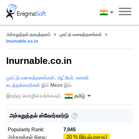
Skip
to
தமிழ்
content
அச்சுறுத்தல் தரவுத்தளம்
முரட்டு வலைத்தளங்கள்
Inurnable.co.in
Inurnable.co.in
முரட்டு வலைத்தளங்கள்
,
ஆட்வேர்
,
உலாவி
கடத்தல்காரர்கள்
இல்
Mezo
இல்
இதற்கு மொழிபெயர்க்கவும்:
தமிழ்
அச்சுறுத்தல் ஸ்கோர்கார்டு
?
Popularity Rank:
7,045
அச்சுறுத்தல் நிலை:
20 % (இயல்பானது)