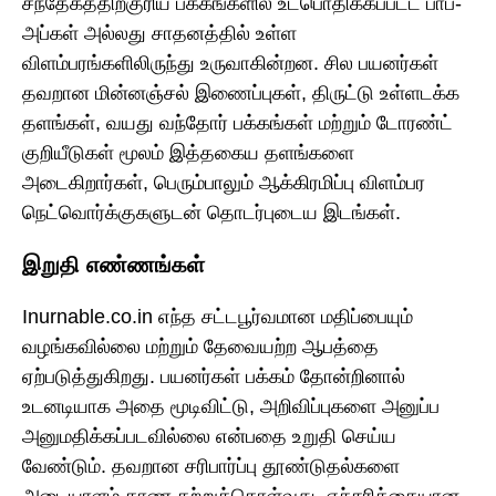
சந்தேகத்திற்குரிய பக்கங்களில் உட்பொதிக்கப்பட்ட பாப்-
அப்கள் அல்லது சாதனத்தில் உள்ள
விளம்பரங்களிலிருந்து உருவாகின்றன. சில பயனர்கள்
தவறான மின்னஞ்சல் இணைப்புகள், திருட்டு உள்ளடக்க
தளங்கள், வயது வந்தோர் பக்கங்கள் மற்றும் டோரண்ட்
குறியீடுகள் மூலம் இத்தகைய தளங்களை
அடைகிறார்கள், பெரும்பாலும் ஆக்கிரமிப்பு விளம்பர
நெட்வொர்க்குகளுடன் தொடர்புடைய இடங்கள்.
இறுதி எண்ணங்கள்
Inurnable.co.in எந்த சட்டபூர்வமான மதிப்பையும்
வழங்கவில்லை மற்றும் தேவையற்ற ஆபத்தை
ஏற்படுத்துகிறது. பயனர்கள் பக்கம் தோன்றினால்
உடனடியாக அதை மூடிவிட்டு, அறிவிப்புகளை அனுப்ப
அனுமதிக்கப்படவில்லை என்பதை உறுதி செய்ய
வேண்டும். தவறான சரிபார்ப்பு தூண்டுதல்களை
அடையாளம் காண கற்றுக்கொள்வது, எச்சரிக்கையான