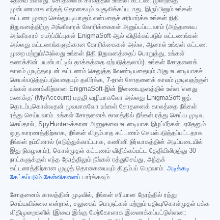
தேவை உள்ளது. சோதனைக் காலத்தில் உங்கள் கட்டண முறைக்கு
முன்பணமாக எந்தத் தொகையும் வசூலிக்கப்படாது, இருப்பினும் உங்கள்
கட்டண முறை செல்லுபடியாகும் என்பதைச் சரிபார்க்க உங்கள் நிதி
நிறுவனத்திற்கு அங்கீகாரக் கோரிக்கைகள் அனுப்பப்படலாம் (அத்தகைய
அங்கீகாரச் சமர்ப்பிப்புகள் EnigmaSoft-ஆல் விதிக்கப்படும் கட்டணங்கள்
அல்லது கட்டணங்களுக்கான கோரிக்கைகள் அல்ல, ஆனால் உங்கள் கட்டண
முறை மற்றும்/அல்லது உங்கள் நிதி நிறுவனத்தைப் பொறுத்து, உங்கள்
கணக்கின் பயன்பாட்டில் தாக்கத்தை ஏற்படுத்தலாம்). உங்கள் சோதனைக்
காலம் முடிந்தவுடன் கட்டணம் செலுத்த வேண்டியதையும் அது உடனடியாகச்
செயல்படுத்தப்படுவதையும் தவிர்க்க, 7-நாள் சோதனைக் காலம் முடிவதற்குள்
உங்கள் கணக்கிற்கான EnigmaSoft-இன் இணையதளத்தில் உள்ள 'எனது
கணக்கு' (MyAccount) பகுதி வழியாகவோ அல்லது EnigmaSoft-ஐத்
தொடர்புகொள்வதன் மூலமாகவோ உங்கள் சோதனைக் காலத்தை நீங்கள்
ரத்து செய்யலாம். உங்கள் சோதனைக் காலத்தில் நீங்கள் ரத்து செய்ய முடிவு
செய்தால், SpyHunter-க்கான அணுகலை உடனடியாக இழப்பீர்கள். ஏதேனும்
ஒரு காரணத்திற்காக, நீங்கள் விரும்பாத கட்டணம் செயல்படுத்தப்பட்டதாக
நீங்கள் நம்பினால் (எடுத்துக்காட்டாக, கணினி நிர்வாகத்தின் அடிப்படையில்
இது நிகழலாம்), கொள்முதல் கட்டணம் விதிக்கப்பட்ட தேதியிலிருந்து 30
நாட்களுக்குள் எந்த நேரத்திலும் நீங்கள் ரத்துசெய்து, அந்தக்
கட்டணத்திற்கான முழுத் தொகையையும் திரும்பப் பெறலாம்.
அடிக்கடி
கேட்கப்படும் கேள்விகளைப்
பார்க்கவும்.
சோதனைக் காலத்தின் முடிவில், நீங்கள் சரியான நேரத்தில் ரத்து
செய்யவில்லை என்றால், சலுகைப் பொருட்கள் மற்றும் பதிவு/கொள்முதல் பக்க
விதிமுறைகளில் (இவை இங்கு மேற்கோளாக இணைக்கப்பட்டுள்ளன;