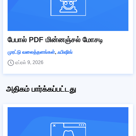
பேபால் PDF மின்னஞ்சல் மோசடி
முரட்டு வலைத்தளங்கள்
,
ஃபிஷிங்
ஏப்ரல் 9, 2026
அதிகம் பார்க்கப்பட்டது