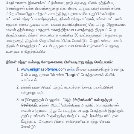
மேற்கோளாக இணைக்கப்பட்டுள்ளன; நாடு அல்லது விளம்பரத்தின்படி
கொள்முதல் பக்க விவரங்களுக்கு ஏற்ப விலை மாறுபடலாம்) உங்கள் சந்தா,
அதே விலையிலும் சந்தாக் காலத்திற்கும் தானாகவே புதுப்பிக்கப்படும்.
கட்டணச் சந்தாப் பயனர்களுக்கு, நீங்கள் ரத்துசெய்தால், உங்கள் கட்டணச்
சந்தாக் காலம் முடியும் வரை உங்கள் தயாரிப்பு(களை) தொடர்ந்து அணுகலாம்.
உங்கள் தற்போதைய சந்தாக் காலத்திற்கான பணத்தைத் திரும்பப் பெற
விரும்பினால், நீங்கள் கடைசியாக வாங்கிய 30 நாட்களுக்குள் ரத்துசெய்து
பணத்தைத் திரும்பப் பெற விண்ணப்பிக்க வேண்டும், மேலும் உங்கள் பணம்
திரும்பச் செலுத்தப்பட்டவுடன் முழுமையான செயல்பாடுகளைப் பெறுவது
உடனடியாக நிறுத்தப்படும்.
நீங்கள் சந்தா அல்லது சோதனையை பின்வருமாறு ரத்து செய்யலாம்:
www.enigmasoftware.com என்ற
இணையதளத்திற்குச் சென்று,
மேல் வலது மூலையில் உள்ள
"Login"
பொத்தானைக் கிளிக்
செய்யவும்.
உங்கள் பயனர்பெயர் மற்றும் கடவுச்சொல்லைப் பயன்படுத்தி
உள்நுழையவும்.
வழிசெலுத்தல் மெனுவில்,
"ஆர்டர்/உரிமங்கள்" என்பதற்குச்
செல்லவும்.
உங்கள் ஆர்டர்/உரிமத்திற்கு அருகில், பொருந்தினால்
உங்கள் சந்தாவை ரத்து செய்வதற்கான ஒரு பொத்தான் இருக்கும்.
குறிப்பு: உங்களிடம் ஒன்றுக்கு மேற்பட்ட ஆர்டர்கள்/தயாரிப்புகள்
இருந்தால், அவற்றை நீங்கள் தனித்தனியாக ரத்து செய்ய
வேண்டும்.