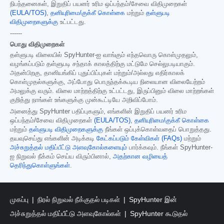
நிபந்தனைகள், இறுதிப் பயனர் உரிம ஒப்பந்தம்/சேவை விதிமுறைகள்
(EULA/TOS)
,
தனியுரிமை/குக்கீ கொள்கை
மற்றும்
தள்ளுபடி
விதிமுறைகளுக்கு
உட்பட்டது.
------
பொது விதிமுறைகள்
தள்ளுபடி விலையில் SpyHunter-ஐ வாங்கும் எந்தவொரு கொள்முதலும்,
வழங்கப்படும் தள்ளுபடி சந்தாக் காலத்திற்கு மட்டுமே செல்லுபடியாகும்.
அதன்பிறகு, தானியங்கிப் புதுப்பிப்புகள் மற்றும்/அல்லது எதிர்காலக்
கொள்முதல்களுக்கு, அப்போது பொருந்தக்கூடிய நிலையான விலையேற்றம்
அமலுக்கு வரும். விலை மாற்றத்திற்கு உட்பட்டது, இருப்பினும் விலை மாற்றங்கள்
குறித்து நாங்கள் உங்களுக்கு முன்கூட்டியே அறிவிப்போம்.
அனைத்து SpyHunter பதிப்புகளும், எங்களின் இறுதிப் பயனர் உரிம
ஒப்பந்தம்/சேவை விதிமுறைகள்
(EULA/TOS)
,
தனியுரிமை/குக்கீ கொள்கை
மற்றும்
தள்ளுபடி விதிமுறைகளுக்கு
நீங்கள் ஒப்புக்கொள்வதைப் பொறுத்தது.
தயவுசெய்து எங்களின் அடிக்கடி
கேட்கப்படும் கேள்விகள் (FAQs)
மற்றும்
அச்சுறுத்தல் மதிப்பீட்டு அளவுகோல்களையும்
பார்க்கவும். நீங்கள் SpyHunter-
ஐ நிறுவல் நீக்கம் செய்ய விரும்பினால்,
அதற்கான வழியைத்
தெரிந்துகொள்ளுங்கள்
.
முகப்பு
நிரல் நிறுவல் நீக்குதல் படிகள்
SpyHunter இன்
அச்சுறுத்தல் மதிப்பீட்டு அளவுகோல்கள்
SpyHunter கூடுதல்