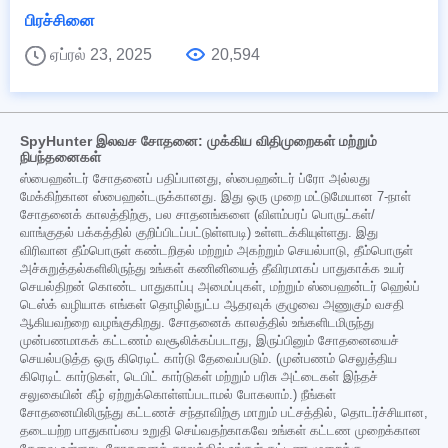
பிரச்சினை
ஏப்ரல் 23, 2025
20,594
SpyHunter இலவச சோதனை: முக்கிய விதிமுறைகள் மற்றும்
நிபந்தனைகள்
ஸ்பைஹன்டர் சோதனைப் பதிப்பானது, ஸ்பைஹன்டர் ப்ரோ அல்லது
மேக்கிற்கான ஸ்பைஹன்டருக்கானது. இது ஒரு முறை மட்டுமேயான 7-நாள்
சோதனைக் காலத்திற்கு, பல சாதனங்களை (விளம்பரப் பொருட்கள்/
வாங்குதல் பக்கத்தில் குறிப்பிடப்பட்டுள்ளபடி) உள்ளடக்கியுள்ளது. இது
விரிவான தீம்பொருள் கண்டறிதல் மற்றும் அகற்றும் செயல்பாடு, தீம்பொருள்
அச்சுறுத்தல்களிலிருந்து உங்கள் கணினியைத் தீவிரமாகப் பாதுகாக்க உயர்
செயல்திறன் கொண்ட பாதுகாப்பு அமைப்புகள், மற்றும் ஸ்பைஹன்டர் ஹெல்ப்
டெஸ்க் வழியாக எங்கள் தொழில்நுட்ப ஆதரவுக் குழுவை அணுகும் வசதி
ஆகியவற்றை வழங்குகிறது. சோதனைக் காலத்தில் உங்களிடமிருந்து
முன்பணமாகக் கட்டணம் வசூலிக்கப்படாது, இருப்பினும் சோதனையைச்
செயல்படுத்த ஒரு கிரெடிட் கார்டு தேவைப்படும். (முன்பணம் செலுத்திய
கிரெடிட் கார்டுகள், டெபிட் கார்டுகள் மற்றும் பரிசு அட்டைகள் இந்தச்
சலுகையின் கீழ் ஏற்றுக்கொள்ளப்படாமல் போகலாம்.) நீங்கள்
சோதனையிலிருந்து கட்டணச் சந்தாவிற்கு மாறும் பட்சத்தில், தொடர்ச்சியான,
தடையற்ற பாதுகாப்பை உறுதி செய்வதற்காகவே உங்கள் கட்டண முறைக்கான