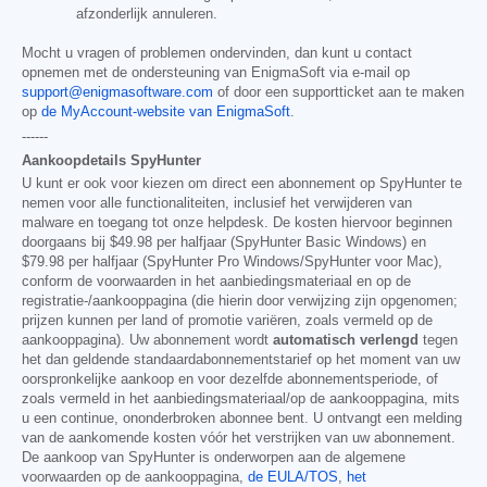
afzonderlijk annuleren.
Mocht u vragen of problemen ondervinden, dan kunt u contact
opnemen met de ondersteuning van EnigmaSoft via e-mail op
support@enigmasoftware.com
of door een supportticket aan te maken
op
de MyAccount-website van EnigmaSoft
.
------
Aankoopdetails SpyHunter
U kunt er ook voor kiezen om direct een abonnement op SpyHunter te
nemen voor alle functionaliteiten, inclusief het verwijderen van
malware en toegang tot onze helpdesk. De kosten hiervoor beginnen
doorgaans bij
$49.98
per halfjaar (SpyHunter Basic Windows) en
$79.98
per halfjaar (SpyHunter Pro Windows/SpyHunter voor Mac),
conform de voorwaarden in het aanbiedingsmateriaal en op de
registratie-/aankooppagina (die hierin door verwijzing zijn opgenomen;
prijzen kunnen per land of promotie variëren, zoals vermeld op de
aankooppagina). Uw abonnement wordt
automatisch verlengd
tegen
het dan geldende standaardabonnementstarief op het moment van uw
oorspronkelijke aankoop en voor dezelfde abonnementsperiode, of
zoals vermeld in het aanbiedingsmateriaal/op de aankooppagina, mits
u een continue, ononderbroken abonnee bent. U ontvangt een melding
van de aankomende kosten vóór het verstrijken van uw abonnement.
De aankoop van SpyHunter is onderworpen aan de algemene
voorwaarden op de aankooppagina,
de EULA/TOS
,
het