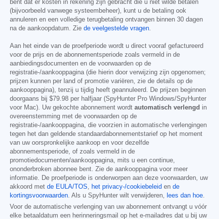
bent dat er kosten in rekening zijn gebracht die u niet wilde betalen
(bijvoorbeeld vanwege systeembeheer), kunt u de betaling ook
annuleren en een volledige terugbetaling ontvangen binnen 30 dagen
na de aankoopdatum. Zie
de veelgestelde vragen
.
Aan het einde van de proefperiode wordt u direct vooraf gefactureerd
voor de prijs en de abonnementsperiode zoals vermeld in de
aanbiedingsdocumenten en de voorwaarden op de
registratie-/aankooppagina (die hierin door verwijzing zijn opgenomen;
prijzen kunnen per land of promotie variëren, zie de details op de
aankooppagina), tenzij u tijdig heeft geannuleerd. De prijzen beginnen
doorgaans bij
$79.98
per halfjaar (SpyHunter Pro Windows/SpyHunter
voor Mac). Uw gekochte abonnement wordt
automatisch verlengd
in
overeenstemming met de voorwaarden op de
registratie-/aankooppagina, die voorzien in automatische verlengingen
tegen het dan geldende standaardabonnementstarief op het moment
van uw oorspronkelijke aankoop en voor dezelfde
abonnementsperiode, of zoals vermeld in de
promotiedocumenten/aankooppagina, mits u een continue,
ononderbroken abonnee bent. Zie de aankooppagina voor meer
informatie. De proefperiode is onderworpen aan deze voorwaarden, uw
akkoord met
de EULA/TOS
,
het privacy-/cookiebeleid
en
de
kortingsvoorwaarden
. Als u SpyHunter wilt verwijderen,
lees dan hoe
.
Voor de automatische verlenging van uw abonnement ontvangt u vóór
elke betaaldatum een herinneringsmail op het e-mailadres dat u bij uw