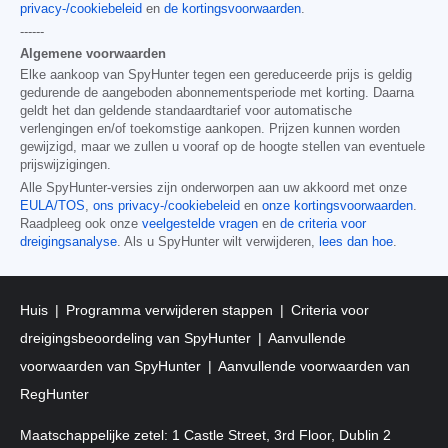
privacy-/cookiebeleid
en
de kortingsvoorwaarden
.
------
Algemene voorwaarden
Elke aankoop van SpyHunter tegen een gereduceerde prijs is geldig
gedurende de aangeboden abonnementsperiode met korting. Daarna
geldt het dan geldende standaardtarief voor automatische
verlengingen en/of toekomstige aankopen. Prijzen kunnen worden
gewijzigd, maar we zullen u vooraf op de hoogte stellen van eventuele
prijswijzigingen.
Alle SpyHunter-versies zijn onderworpen aan uw akkoord met onze
EULA/TOS
,
ons privacy-/cookiebeleid
en
onze kortingsvoorwaarden
.
Raadpleeg ook onze
veelgestelde vragen
en
de criteria voor
dreigingsanalyse
. Als u SpyHunter wilt verwijderen,
lees dan hoe
.
Huis
Programma verwijderen stappen
Criteria voor
dreigingsbeoordeling van SpyHunter
Aanvullende
voorwaarden van SpyHunter
Aanvullende voorwaarden van
RegHunter
Maatschappelijke zetel: 1 Castle Street, 3rd Floor, Dublin 2