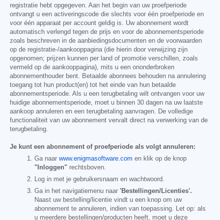
registratie hebt opgegeven. Aan het begin van uw proefperiode
ontvangt u een activeringscode die slechts voor één proefperiode en
voor één apparaat per account geldig is. Uw abonnement wordt
automatisch verlengd tegen de prijs en voor de abonnementsperiode
zoals beschreven in de aanbiedingsdocumenten en de voorwaarden
op de registratie-/aankooppagina (die hierin door verwijzing zijn
opgenomen; prijzen kunnen per land of promotie verschillen, zoals
vermeld op de aankooppagina), mits u een ononderbroken
abonnementhouder bent. Betaalde abonnees behouden na annulering
toegang tot hun product(en) tot het einde van hun betaalde
abonnementsperiode. Als u een terugbetaling wilt ontvangen voor uw
huidige abonnementsperiode, moet u binnen 30 dagen na uw laatste
aankoop annuleren en een terugbetaling aanvragen. De volledige
functionaliteit van uw abonnement vervalt direct na verwerking van de
terugbetaling.
Je kunt een abonnement of proefperiode als volgt annuleren:
Ga naar
www.enigmasoftware.com
en klik op de knop
"Inloggen"
rechtsboven.
Log in met je gebruikersnaam en wachtwoord.
Ga in het navigatiemenu naar
'Bestellingen/Licenties'.
Naast uw bestelling/licentie vindt u een knop om uw
abonnement te annuleren, indien van toepassing. Let op: als
u meerdere bestellingen/producten heeft, moet u deze