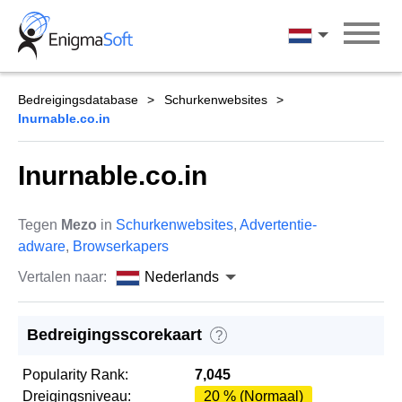
Skip
to
Nederlands
content
Bedreigingsdatabase
Schurkenwebsites
Inurnable.co.in
Inurnable.co.in
Tegen
Mezo
in
Schurkenwebsites
,
Advertentie-
adware
,
Browserkapers
Vertalen naar:
Nederlands
Bedreigingsscorekaart
?
Popularity Rank:
7,045
Dreigingsniveau:
20 % (Normaal)