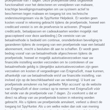
proefperiode van 7 dagen. Deze proefperiode biedt uitgebreide
functionaliteit voor het detecteren en verwijderen van malware,
krachtige beveiligingsmaatregelen om uw systeem actief te
beschermen tegen malware en toegang tot ons technische
ondersteuningsteam via de SpyHunter Helpdesk. Er worden geen
kosten vooraf in rekening gebracht tijdens de proefperiode, hoewel een
creditcard vereist is om de proefversie te activeren. (Prepaid
creditcards, betaalpassen en cadeaukaarten worden mogelijk niet
geaccepteerd voor deze aanbieding.) De vereiste van uw
betaalmethode is bedoeld om continue, ononderbroken beveiliging te
garanderen tijdens de overgang van een proefperiode naar een betaald
abonnement, mocht u besluiten dit aan te schaffen. Er wordt geen
bedrag vooraf van uw betaalmethode afgeschreven tijdens de
proefperiode, hoewel er mogelijk autorisatieverzoeken naar uw
financiële instelling worden verzonden om te controleren of uw
betaalmethode geldig is (dergelijke autorisatieverzoeken zijn geen
verzoeken om kosten of vergoedingen van EnigmaSoft, maar kunnen,
afhankelijk van uw betaalmethode en/of uw financiële instelling, van
invloed zijn op de beschikbaarheid van uw rekening). U kunt uw
proefperiode annuleren via het gedeelte 'Mijn account' op de website
van EnigmaSoft of door contact op te nemen met EnigmaSoft vóór
het einde van de proefperiode van 7 dagen. Zo voorkomt u dat er
direct na afloop van uw proefperiode kosten in rekening worden
gebracht. Als u tijdens uw proefperiode annuleert, verliest u direct de
toegang tot SpyHunter. Als u om welke reden dan ook van mening