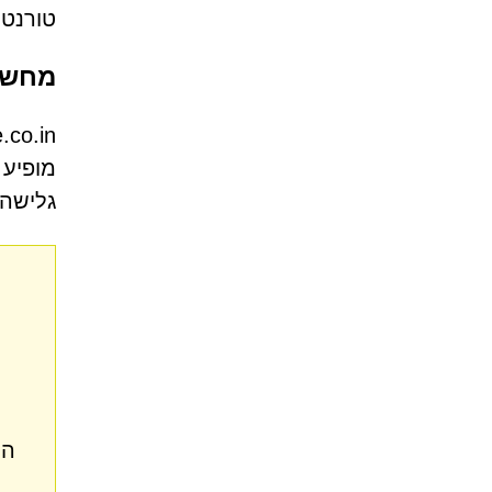
טורנטי
מחשב
מופיע 
גלישה 