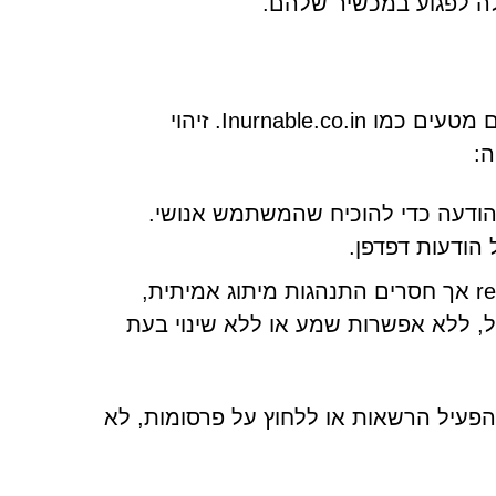
לה לפגוע במכשיר שלהם.
צ'קים מזויפים של CAPTCHA הם פיתיון נפוץ המשמש אתרים מטעים כמו Inurnable.co.in. זיהוי
ה:
הודעה כדי להוכיח שהמשתמש אנושי.
אלמנטים חזותיים באיכות נמוכה הדומים ל-reCAPTCHA אך חסרים התנהגות מיתוג אמיתית,
ל, ללא אפשרות שמע או ללא שינוי בעת
הפעיל הרשאות או ללחוץ על פרסומות, לא