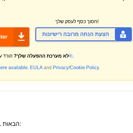
חסוך כסף לעסק שלך!
הצעת הנחה מרובה רישיונות
ter
.
מק®
לא מערכת ההפעלה שלך?
הורד ע
ere available.
EULA
and
Privacy/Cookie Policy
.
Inurnable.co.in עשוי לקרוא לכתובות ה-URL הבאות: