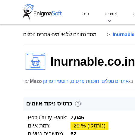
Skip
to
מוצרים
בית
content
Inurnable
מסד נתונים של איומים
אתרים נוכלים
Inurnable.co.in
ב-
אתרים נוכלים
,
תוכנות פרסום
,
חוטפי דפדפן
Mezo
עד
כרטיס ניקוד איומים
?
Popularity Rank:
7,045
20 % (נוֹרמָלִי)
רמת איום:
62
מחשבים נגועים: