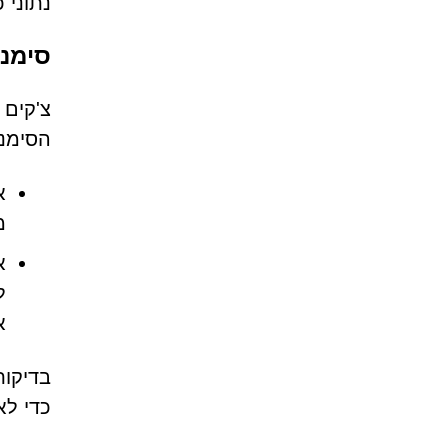
נתוני 
סימני א
הסימני
א
מערכו
ל
א
בדיקות
כדי לא