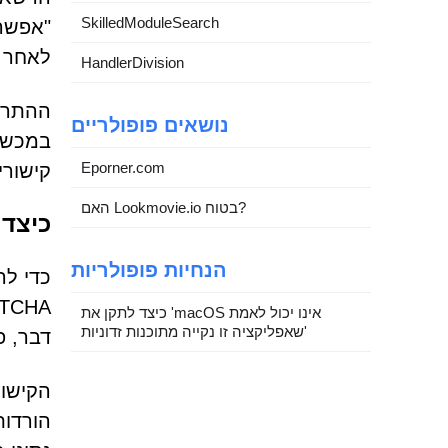
SkilledModuleSearch
"אפשר"
לאחר פ
HandlerDivision
ההתראו
נושאים פופולריים
במכשיר
Eporner.com
קישורי
האם Lookmovie.io בטוח?
כיצד 
הנחיות פופולריות
כיצד לתקן את 'macOS אינו יכול לאמת
שאפליקציה זו נקייה מתוכנות זדוניות'
דבר, פ
הקישור
הורדות