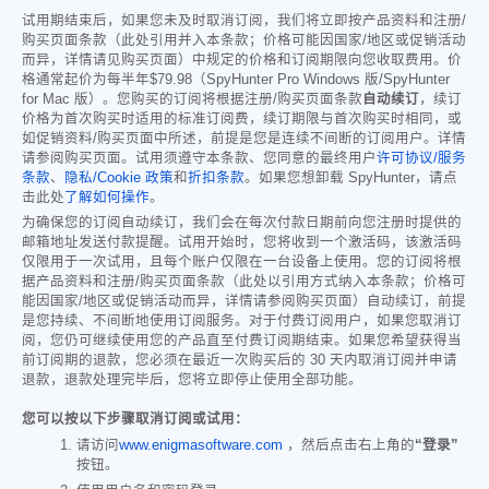
试用期结束后，如果您未及时取消订阅，我们将立即按产品资料和注册/
购买页面条款（此处引用并入本条款；价格可能因国家/地区或促销活动
而异，详情请见购买页面）中规定的价格和订阅期限向您收取费用。价
格通常起价为每半年
$79.98
（SpyHunter Pro Windows 版/SpyHunter
for Mac 版）。您购买的订阅将根据注册/购买页面条款
自动续订
，续订
价格为首次购买时适用的标准订阅费，续订期限与首次购买时相同，或
如促销资料/购买页面中所述，前提是您是连续不间断的订阅用户。详情
请参阅购买页面。试用须遵守本条款、您同意的最终用户
许可协议/服务
条款
、
隐私/Cookie 政策
和
折扣条款
。如果您想卸载 SpyHunter，请点
击此处
了解如何操作
。
为确保您的订阅自动续订，我们会在每次付款日期前向您注册时提供的
邮箱地址发送付款提醒。试用开始时，您将收到一个激活码，该激活码
仅限用于一次试用，且每个账户仅限在一台设备上使用。您的订阅将根
据产品资料和注册/购买页面条款（此处以引用方式纳入本条款；价格可
能因国家/地区或促销活动而异，详情请参阅购买页面）自动续订，前提
是您持续、不间断地使用订阅服务。对于付费订阅用户，如果您取消订
阅，您仍可继续使用您的产品直至付费订阅期结束。如果您希望获得当
前订阅期的退款，您必须在最近一次购买后的 30 天内取消订阅并申请
退款，退款处理完毕后，您将立即停止使用全部功能。
您可以按以下步骤取消订阅或试用：
请访问
www.enigmasoftware.com
，然后点击右上角的
“登录”
按钮。