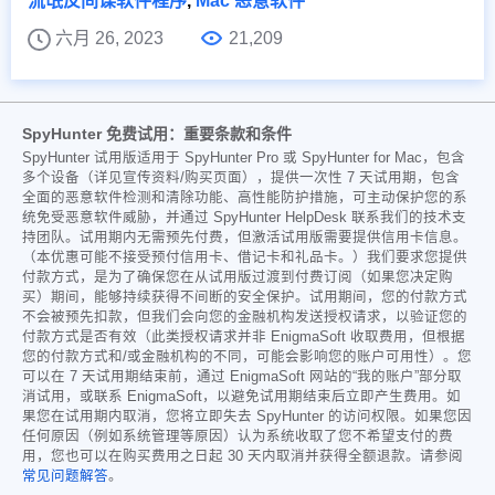
流氓反间谍软件程序
,
Mac 恶意软件
六月 26, 2023
21,209
SpyHunter 免费试用：重要条款和条件
SpyHunter 试用版适用于 SpyHunter Pro 或 SpyHunter for Mac，包含
多个设备（详见宣传资料/购买页面），提供一次性 7 天试用期，包含
全面的恶意软件检测和清除功能、高性能防护措施，可主动保护您的系
统免受恶意软件威胁，并通过 SpyHunter HelpDesk 联系我们的技术支
持团队。试用期内无需预先付费，但激活试用版需要提供信用卡信息。
（本优惠可能不接受预付信用卡、借记卡和礼品卡。）我们要求您提供
付款方式，是为了确保您在从试用版过渡到付费订阅（如果您决定购
买）期间，能够持续获得不间断的安全保护。试用期间，您的付款方式
不会被预先扣款，但我们会向您的金融机构发送授权请求，以验证您的
付款方式是否有效（此类授权请求并非 EnigmaSoft 收取费用，但根据
您的付款方式和/或金融机构的不同，可能会影响您的账户可用性）。您
可以在 7 天试用期结束前，通过 EnigmaSoft 网站的“我的账户”部分取
消试用，或联系 EnigmaSoft，以避免试用期结束后立即产生费用。如
果您在试用期内取消，您将立即失去 SpyHunter 的访问权限。如果您因
任何原因（例如系统管理等原因）认为系统收取了您不希望支付的费
用，您也可以在购买费用之日起 30 天内取消并获得全额退款。请参阅
常见问题解答
。