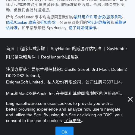
续订和/或未来购买将按届时适用的标准价格收费。价格可能会有所变
动，但我们会提前通知您。
所有 SpyHunter 版本均需您同意我们的
最终用户许可协议/服务条款
、
隐私/Cookie 政策
和
折扣条款
。另请参阅我们的
常见问题解答
和
威胁评
估标准
。如果您想卸载 SpyHunter，
请了解如何操作
。
首页
程序卸载步骤
SpyHunter 的威胁评估标准
SpyHunter
附加条款和条件
RegHunter附加条款
注册办事处：爱尔兰都柏林的1 Castle Street, 3rd Floor, Dublin 2
D02XD82 Ireland。
EnigmaSoft Limited，私人股份有限公司，公司注册号597114。
Mac和MacOS是Apple Inc.在美国和其他国家/地区的注册商标。
Enigmasoftware.com uses cookies to provide you with a
版权所有2016-
2026
。EnigmaSoft Ltd. 保留所有权利。
better browsing experience and analyze how users navigate
and utilize the Site. By using this Site or clicking on "OK", you
consent to the use of cookies.
了解更多
。