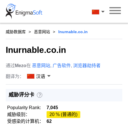
Skip
to
汉语
content
威胁数据库
恶意网站
Inurnable.co.in
Inurnable.co.in
通过
Mezo
在
恶意网站
,
广告软件
,
浏览器劫持者
翻译为：
汉语
威胁评分卡
?
Popularity Rank:
7,045
威胁级别：
20 % (普通的)
受感染的计算机：
62