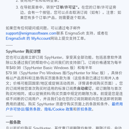
使用用户名和密码登录。
在导航菜单中，转到
“订单/许可证”。
在您的订单/许可证旁
边，会有一个按钮，您可以点击取消订阅（如有）。注意：如
果您有多个订单/产品，则需要逐个取消。
如果您有任何疑问或问题，可以通过电子邮件
support@enigmasoftware.com
联系 EnigmaSoft 支持，或者在
EnigmaSoft 的 MyAccount
网站上提交支持工单。
------
SpyHunter 购买详情
您也可以选择立即订阅 SpyHunter，享受其全部功能，包括恶意软件清
除以及通过我们的帮助中心访问我们的支持部门。订阅价格通常为每半
年
$49.98
（SpyHunter Basic Windows 版）和每半年
$79.98
（SpyHunter Pro Windows 版/SpyHunter for Mac 版），具体价
格以产品资料和注册/购买页面条款为准（这些条款已通过引用并入本
文；价格可能因国家/地区或促销活动而异，详情请参阅购买页面）。您
的订阅将按您首次购买时适用的标准订阅费
自动续订
，续订期限与首次
购买时相同，或以促销资料/购买页面中规定的期限为准。前提是您是连
续不间断的订阅用户，并且我们会在您的订阅到期前向您发送即将到期
费用的通知。购买 SpyHunter 须遵守购买页面上的条款和条件、
最终用
户许可协议/服务条款
、
隐私/Cookie 政策
和
折扣条款
。
------
一般条款
凡以折扣价购买 SpyHunter，其优惠订阅期限均有效。期限过后，自动