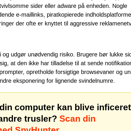
å tvivlsomme sider eller adware på enheden. Nogle
ende e-maillinks, piratkopierede indholdsplatforme
ringer der ofte er knyttet til aggressive reklamenet
di og udgør unødvendig risiko. Brugere bør lukke si
, at den ikke har tilladelse til at sende notifikatio
esprompter, opretholde forsigtige browsevaner og u
indre eksponering for lignende svindelnumre.
din computer kan blive inficeret
andre trusler?
Scan din
 med SpyHunter