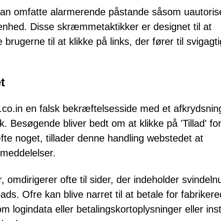
kan omfatte alarmerende påstande såsom uautoris
enhed. Disse skræmmetaktikker er designet til at
brugerne til at klikke på links, der fører til svigagt
t
.co.in en falsk bekræftelsesside med et afkrydsning
 Besøgende bliver bedt om at klikke på 'Tillad' for
æfte noget, tillader denne handling webstedet at
meddelelser.
omdirigerer ofte til sider, der indeholder svindel
ds. Ofre kan blive narret til at betale for fabriker
 logindata eller betalingskortoplysninger eller inst