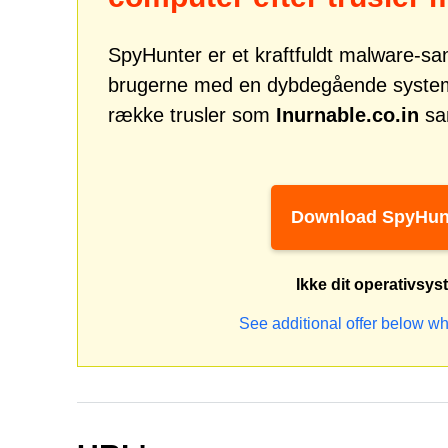
SpyHunter er et kraftfuldt malware-san
brugerne med en dybdegående systemsi
række trusler som
Inurnable.co.in
sam
Download SpyHun
Ikke dit operativsy
See additional offer below wh