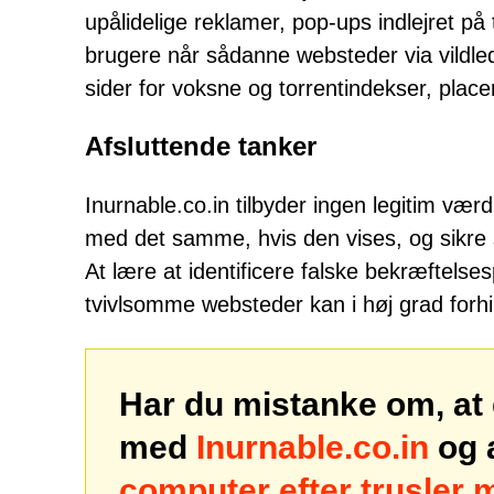
upålidelige reklamer, pop-ups indlejret p
brugere når sådanne websteder via vildled
sider for voksne og torrentindekser, place
Afsluttende tanker
Inurnable.co.in tilbyder ingen legitim vær
med det samme, hvis den vises, og sikre sig
At lære at identificere falske bekræftels
tvivlsomme websteder kan i høj grad forh
Har du mistanke om, at 
med
Inurnable.co.in
og 
computer efter trusler