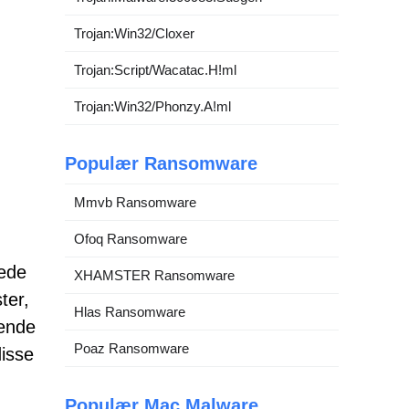
Trojan:Win32/Cloxer
Trojan:Script/Wacatac.H!ml
Trojan:Win32/Phonzy.A!ml
Populær Ransomware
Mmvb Ransomware
Ofoq Ransomware
lede
XHAMSTER Ransomware
ter,
Hlas Ransomware
gende
Poaz Ransomware
disse
Populær Mac Malware