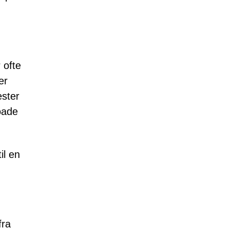
 ofte
er
ester
loade
il en
fra