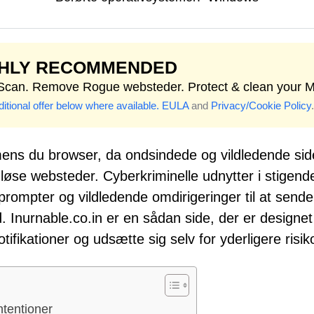
GHLY RECOMMENDED
 Scan. Remove Rogue websteder. Protect & clean your 
itional offer below where available.
EULA
and
Privacy/Cookie Policy
.
ns du browser, da ondsindede og vildledende sid
løse websteder. Cyberkriminelle udnytter i stigend
prompter og vildledende omdirigeringer til at sende
. Inurnable.co.in er en sådan side, der er designet t
tifikationer og udsætte sig selv for yderligere risik
ntentioner