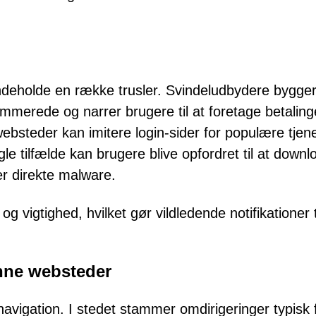
indeholde en række trusler. Svindeludbydere bygger
ommerede og narrer brugere til at foretage betaling
websteder kan imitere login-sider for populære tjen
ogle tilfælde kan brugere blive opfordret til at down
er direkte malware.
og vigtighed, hvilket gør vildledende notifikationer t
nne websteder
 navigation. I stedet stammer omdirigeringer typisk 