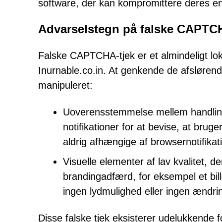
software, der kan kompromittere deres e
Advarselstegn på falske CAPTC
Falske CAPTCHA-tjek er et almindeligt lo
Inurnable.co.in. At genkende de afsløren
manipuleret:
Uoverensstemmelse mellem handlinger
notifikationer for at bevise, at br
aldrig afhængige af browsernotifikat
Visuelle elementer af lav kvalitet,
brandingadfærd, for eksempel et bill
ingen lydmulighed eller ingen ændrin
Disse falske tjek eksisterer udelukkende for