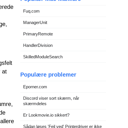
erede
Fuq.com
ManagerUnit
ige,
PrimaryRemote
HandlerDivision
SkilledModuleSearch
sfelt
 at
Populære problemer
Eporner.com
Discord viser sort skærm, når
numre,
skærmdeles
ede
Er Lookmovie.io sikkert?
allere
Sådan løses 'Fejl ved' Printerdriver er ikke