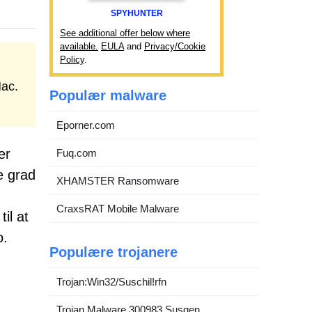
SPYHUNTER
See additional offer below where
available.
EULA
and
Privacy/Cookie
Policy
.
Mac.
Populær malware
Eporner.com
er
Fuq.com
e grad
XHAMSTER Ransomware
CraxsRAT Mobile Malware
il at
o.
Populære trojanere
Trojan:Win32/Suschil!rfn
Trojan.Malware.300983.Susgen