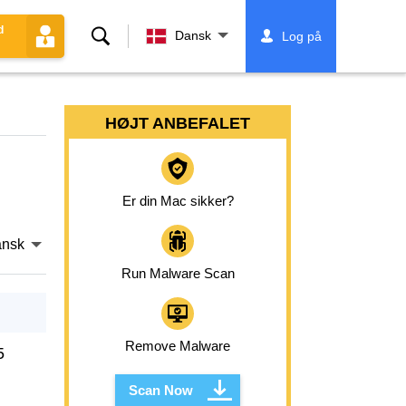
d
Søg
Dansk
Log på
HØJT ANBEFALET
Er din Mac sikker?
nsk
Run Malware Scan
Remove Malware
5
Scan Now