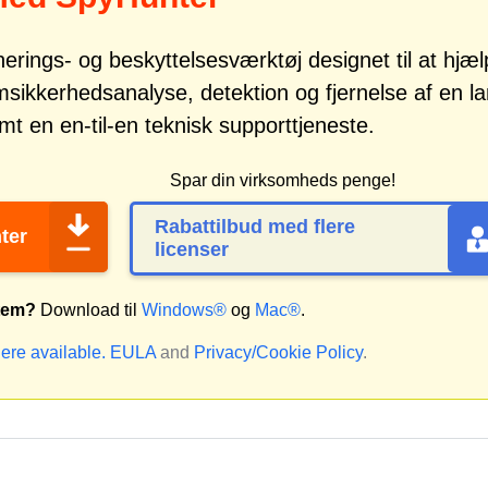
erings- og beskyttelsesværktøj designet til at hjæ
kkerhedsanalyse, detektion og fjernelse af en l
t en en-til-en teknisk supporttjeneste.
Spar din virksomheds penge!
Rabattilbud med flere
ter
licenser
stem?
Download til
Windows®
og
Mac®
.
ere available.
EULA
and
Privacy/Cookie Policy
.