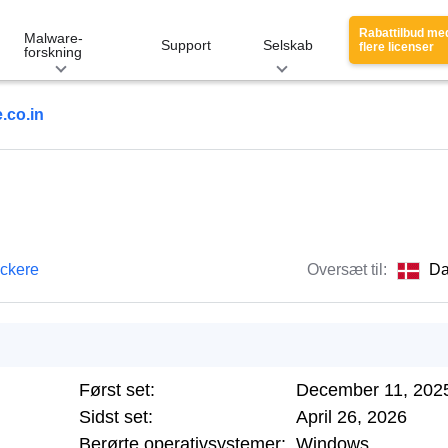
Rabattilbud me
Malware-
Support
Selskab
flere licenser
forskning
.co.in
ackere
Oversæt til:
Da
Først set:
December 11, 202
Sidst set:
April 26, 2026
Berørte operativsystemer:
Windows