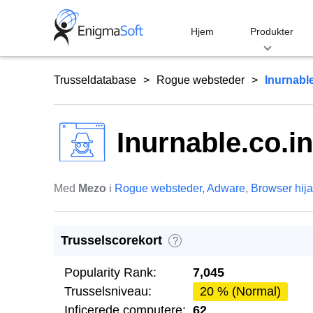
Skip
to
Hjem
Produkter
content
Trusseldatabase
Rogue websteder
Inurnable
Inurnable.co.in
Med
Mezo
i
Rogue websteder
,
Adware
,
Browser hij
Trusselscorekort
?
Popularity Rank:
7,045
Trusselsniveau:
20 % (Normal)
Inficerede computere:
62