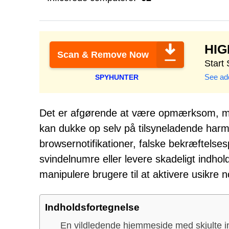
HI
Scan & Remove Now
Start
See add
SPYHUNTER
Det er afgørende at være opmærksom, me
kan dukke op selv på tilsyneladende harm
browsernotifikationer, falske bekræftelses
svindelnumre eller levere skadeligt indhold
manipulere brugere til at aktivere usikre no
Indholdsfortegnelse
En vildledende hjemmeside med skjulte i