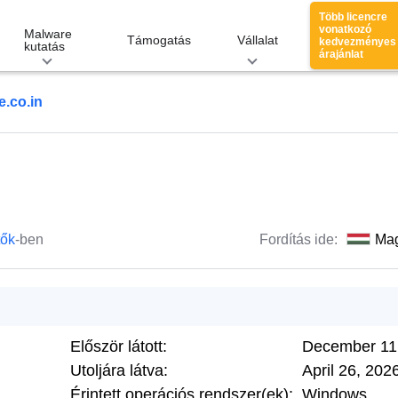
Több licencre
vonatkozó
Malware
Támogatás
Vállalat
kedvezményes
kutatás
árajánlat
e.co.in
tők
-ben
Fordítás ide:
Ma
Először látott:
December 11
Utoljára látva:
April 26, 202
Érintett operációs rendszer(ek):
Windows