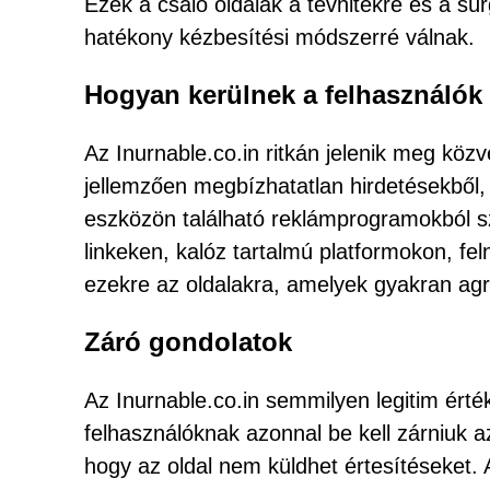
Ezek a csaló oldalak a tévhitekre és a s
hatékony kézbesítési módszerré válnak.
Hogyan kerülnek a felhasználók 
Az Inurnable.co.in ritkán jelenik meg közv
jellemzően megbízhatatlan hirdetésekből,
eszközön található reklámprogramokból s
linkeken, kalóz tartalmú platformokon, fel
ezekre az oldalakra, amelyek gyakran agr
Záró gondolatok
Az Inurnable.co.in semmilyen legitim érté
felhasználóknak azonnal be kell zárniuk az
hogy az oldal nem küldhet értesítéseket.