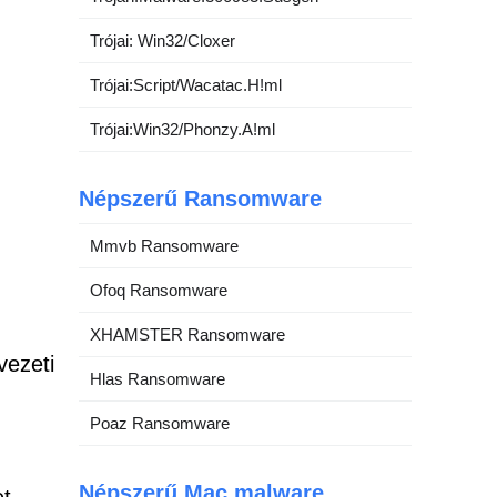
Trójai: Win32/Cloxer
Trójai:Script/Wacatac.H!ml
Trójai:Win32/Phonzy.A!ml
Népszerű Ransomware
Mmvb Ransomware
Ofoq Ransomware
XHAMSTER Ransomware
vezeti
Hlas Ransomware
Poaz Ransomware
Népszerű Mac malware