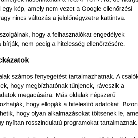
ul egy kép, amely nem vezet a Google ellenőrzési
agy nincs változás a jelölőnégyzetre kattintva.
 szolgálnak, hogy a felhasználókat engedélyek
bírják, nem pedig a hitelesség ellenőrzésére.
ockázatok
ldalak számos fenyegetést tartalmazhatnak. A csaló
ek, hogy megbízhatónak tűnjenek, ráveszik a
 adatok megadására. Más oldalak népszerű
nozhatják, hogy ellopják a hitelesítő adatokat. Bizo
hetik, hogy olyan alkalmazásokat töltsenek le, am
nyíltan rosszindulatú programokat tartalmaznak.