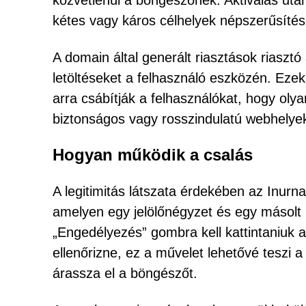
közvetlenül a böngészőnek. Aktiválás után
kétes vagy káros célhelyek népszerűsítés
A domain által generált riasztások riasztó
letöltéseket a felhasználó eszközén. Ezek 
arra csábítják a felhasználókat, hogy oly
biztonságos vagy rosszindulatú webhelye
Hogyan működik a csalás
A legitimitás látszata érdekében az Inurna
amelyen egy jelölőnégyzet és egy másolt 
„Engedélyezés” gombra kell kattintaniuk a
ellenőrizne, ez a művelet lehetővé teszi 
árassza el a böngészőt.