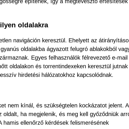
ürgősségre építenek, így a megtévesztő értesítések
ilyen oldalakra
etlen navigáción keresztül. Ehelyett az átirányítás
 gyanús oldalakba ágyazott felugró ablakokból vag
zármaznak. Egyes felhasználók félrevezető e-mail
nőtt oldalakon és torrentindexeken keresztül jutnak 
esszív hirdetési hálózatokhoz kapcsolódnak.
ket nem kínál, és szükségtelen kockázatot jelent. A
 oldalt, ha megjelenik, és meg kell győződniük arró
 A hamis ellenőrző kérdések felismerésének