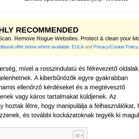
GHLY RECOMMENDED
 Scan. Remove Rogue Websites. Protect & clean your M
itional offer below where available.
EULA
and
Privacy/Cookie Policy
.
ség, mivel a rosszindulatú és félrevezető oldala
gjelenhetnek. A kiberbűnözők egyre gyakrabban
 hamis ellenőrző kérdéseket és a megtévesztő
zenek vagy káros tartalmakat küldjenek. Az
gy hoztak létre, hogy manipulálja a felhasználókat,
zzenek, és további kockázatoknak tegyék ki magu