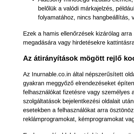
belőlük a valódi márkajelzés, példá
folyamatához, nincs hangbeállítás, v
Ezek a hamis ellenőrzések kizárólag arra
megadására vagy hirdetésekre kattintásra 
Az átirányítások mögött rejlő k
Az Inurnable.co.in által népszerűsített o
gyakran meggyőző elrendezéseket építen
felhasználókat fizetésre vagy személyes
szolgáltatások bejelentkezési oldalait utá
esetekben a felhasználókat arra ösztönöz
reklámprogramokat, kémprogramokat vagy 