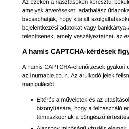
Az ezeken a riasztásokon keresztül beküld
amelyek átveréseket, adathalász űrlapoka
becsaphatják, hogy kitalált szolgáltatások
bejelentkezési adatokat vagy bankkártya-
telepítsenek, amely veszélyeztetheti az e
A hamis CAPTCHA-kérdések figye
A hamis CAPTCHA-ellenőrzések gyakori cs
az Inurnable.co.in. Az árulkodó jelek feli
manipulációt:
Eltérés a műveletek és az utasításo
bizonyítására, hogy a felhasználó
támaszkodnak a böngésző értesítés
Alacsony minőségű vizuális elemek