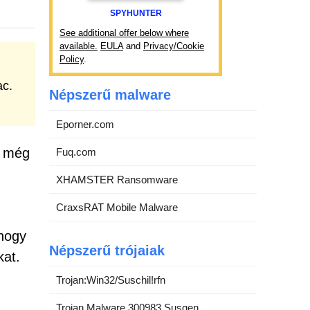
SPYHUNTER
See additional offer below where
available.
EULA
and
Privacy/Cookie
Policy
.
ac.
Népszerű malware
Eporner.com
k még
Fuq.com
XHAMSTER Ransomware
CraxsRAT Mobile Malware
 hogy
Népszerű trójaiak
kat.
Trojan:Win32/Suschil!rfn
Trojan.Malware.300983.Susgen