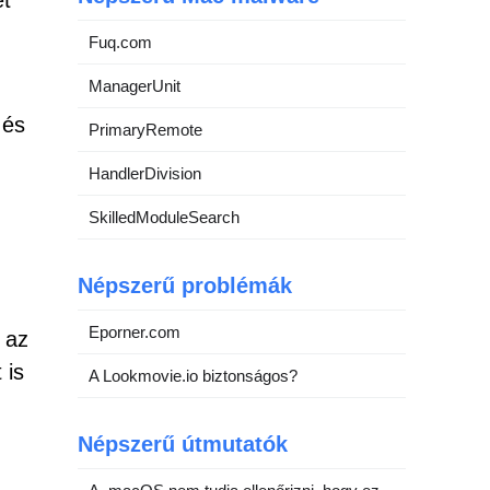
et
Fuq.com
ManagerUnit
 és
PrimaryRemote
HandlerDivision
SkilledModuleSearch
Népszerű problémák
Eporner.com
 az
 is
A Lookmovie.io biztonságos?
Népszerű útmutatók