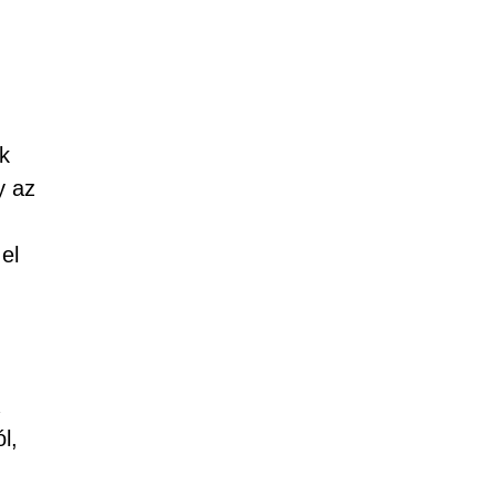
ok
y az
el
l,