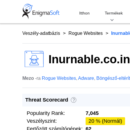
Skip
to
Itthon
Termékek
content
Veszély-adatbázis
Rogue Websites
Inurnabl
Inurnable.co.in
Mezo
-ra
Rogue Websites
,
Adware
,
Böngésző-eltérí
Threat Scorecard
?
Popularity Rank:
7,045
Veszélyszint:
20 % (Normál)
Fertőzött számítógépek:
62