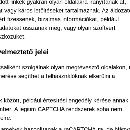
ött linkek gyakran olyan oldalakra irányítanak át,
t vagy káros letöltéseket tartalmaznak. Az áldozat
ért fizessenek, bizalmas információkat, például
adatokat osszanak meg, vagy olyan szoftvert
szközüket.
lmeztető jelei
aliként szolgálnak olyan megtévesztő oldalakon, 
smerése segíthet a felhasználóknak elkerülni a
k között, például értesítési engedély kérése annak
 ember. A legitim CAPTCHA rendszerek soha nem
eire.
, amelyek hasonlítanak a reCAPTCHA-ra, de hiányz