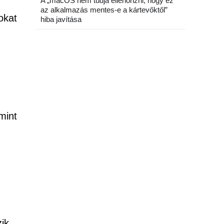
A „macOS nem tudja ellenőrizni, hogy ez
az alkalmazás mentes-e a kártevőktől”
okat
hiba javítása
mint
ik