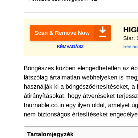
HI
Scan & Remove Now
Start
See add
KÉMVADÁSZ
Böngészés közben elengedhetetlen az éber
látszólag ártalmatlan webhelyeken is me
használják ki a böngészőértesítéseket, a
átirányításokat, hogy átveréseket terjess
Inurnable.co.in egy ilyen oldal, amelyet ú
nem biztonságos értesítéseket engedélye
Tartalomjegyzék