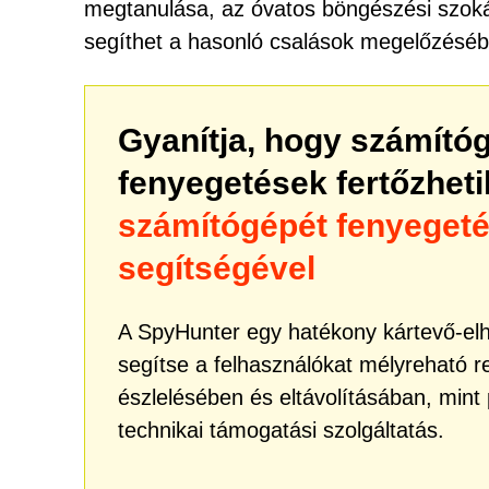
megtanulása, az óvatos böngészési szoká
segíthet a hasonló csalások megelőzéséb
Gyanítja, hogy számító
fenyegetések fertőzhet
számítógépét fenyeget
segítségével
A SpyHunter egy hatékony kártevő-elhá
segítse a felhasználókat mélyreható 
észlelésében és eltávolításában, mint
technikai támogatási szolgáltatás.