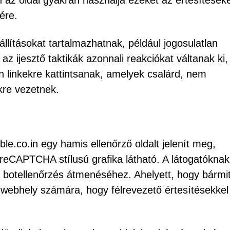
 az oldal gyakran használja ezeket az értesítések
ére.
 állításokat tartalmazhatnak, például jogosulatlan
az ijesztő taktikák azonnali reakciókat váltanak ki,
an linkekre kattintsanak, amelyek csalárd, nem
kre vezetnek.
ble.co.in egy hamis ellenőrző oldalt jelenít meg,
reCAPTCHA stílusú grafika látható. A látogatóknak
 botellenőrzés átmenéséhez. Ahelyett, hogy bármit
a webhely számára, hogy félrevezető értesítésekkel