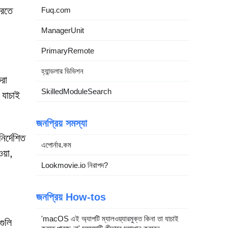
করতে
Fuq.com
ManagerUnit
PrimaryRemote
হ্যান্ডলার ডিভিশন
রা
SkilledModuleSearch
 যাচাই
জনপ্রিয় সমস্যা
ির্দেশিত
এপোর্নার.কম
য়া,
Lookmovie.io নিরাপদ?
জনপ্রিয় How-tos
'macOS এই অ্যাপটি ম্যালওয়্যারমুক্ত কিনা তা যাচাই
গুলি