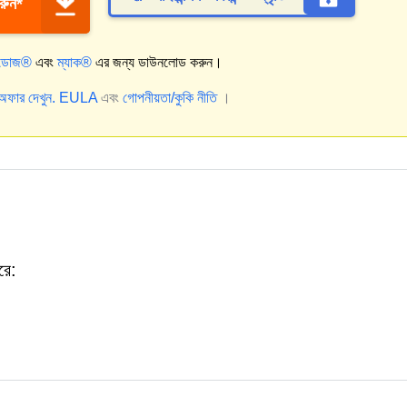
ুন*
্ডোজ®
এবং
ম্যাক®
এর জন্য ডাউনলোড করুন।
ল অফার দেখুন.
EULA
এবং
গোপনীয়তা/কুকি নীতি
।
রে: