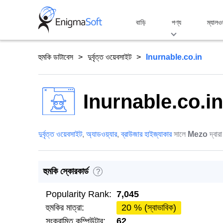
Skip
to
বাড়ি
পণ্য
ম্যালও
content
হুমকি ডাটাবেস
দুর্বৃত্ত ওয়েবসাইট
Inurnable.co.in
Inurnable.co.in
দুর্বৃত্ত ওয়েবসাইট
,
অ্যাডওয়্যার
,
ব্রাউজার হাইজ্যাকার
সালে
Mezo
দ্বারা
হুমকি স্কোরকার্ড
?
Popularity Rank:
7,045
হুমকির মাত্রা:
20 % (স্বাভাবিক)
সংক্রামিত কম্পিউটার:
62