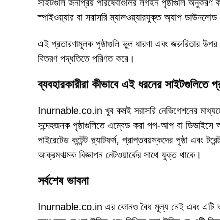
সাইটগুলি জনপ্রিয় পরিষেবাগুলির লগইন পৃষ্ঠাগুলি অনুকরণ ক
স্পাইওয়্যার বা সরাসরি ম্যালওয়্যারযুক্ত অ্যাপ ডাউনল
এই প্রতারণামূলক পৃষ্ঠাগুলি ভুল ধারণা এবং জরুরিতার উপর 
বিতরণ পদ্ধতিতে পরিণত করে।
ব্যবহারকারীরা কীভাবে এই ধরনের সাইটগুলিতে প
Inurnable.co.in খুব কমই সরাসরি নেভিগেশনের মাধ্যমে প্র
সন্দেহজনক পৃষ্ঠাগুলিতে এম্বেড করা পপ-আপ বা ডিভাইসে অ্
পাইরেটেড কন্টেন্ট প্ল্যাটফর্ম, প্রাপ্তবয়স্কদের পৃষ্ঠা এবং 
আক্রমণাত্মক বিজ্ঞাপন নেটওয়ার্কের সাথে যুক্ত থাকে।
সর্বশেষ ভাবনা
Inurnable.co.in এর কোনও বৈধ মূল্য নেই এবং এটি অপ্রয়