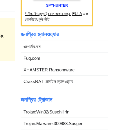
SPYHUNTER
* নীচে বিনামূল্যে ট্রায়াল অফার দেখুন.
EULA
এবং
গোপনীয়তা/কুকি নীতি
।
জনপ্রিয় ম্যালওয়্যার
এবং
এপোর্নার.কম
Fuq.com
XHAMSTER Ransomware
CraxsRAT মোবাইল ম্যালওয়্যার
জনপ্রিয় ট্রোজান
Trojan:Win32/Suschil!rfn
Trojan.Malware.300983.Susgen