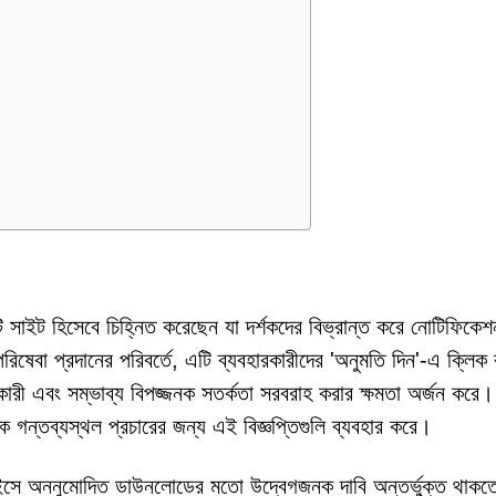
াইট হিসেবে চিহ্নিত করেছেন যা দর্শকদের বিভ্রান্ত করে নোটিফিকেশ
 পরিষেবা প্রদানের পরিবর্তে, এটি ব্যবহারকারীদের 'অনুমতি দিন'-এ ক্লিক
শকারী এবং সম্ভাব্য বিপজ্জনক সতর্কতা সরবরাহ করার ক্ষমতা অর্জন করে
রক গন্তব্যস্থল প্রচারের জন্য এই বিজ্ঞপ্তিগুলি ব্যবহার করে।
িভাইসে অননুমোদিত ডাউনলোডের মতো উদ্বেগজনক দাবি অন্তর্ভুক্ত থাকত