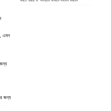
করতে পারছে না' সমস্যাটি কীভাবে সমাধান করবেন
ধ
প, এমন
জন্য
োর জন্য