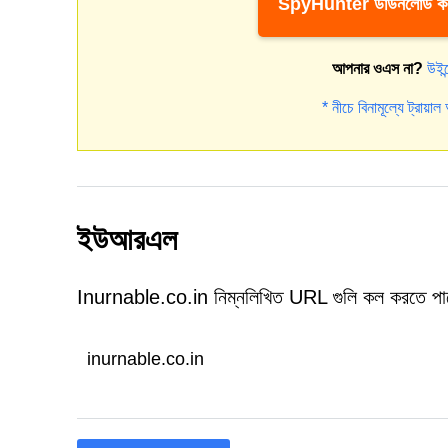
SpyHunter ডাউনলোড কর
আপনার ওএস না?
উইন
* নীচে বিনামূল্যে ট্রায়া
ইউআরএল
Inurnable.co.in নিম্নলিখিত URL গুলি কল করতে পা
inurnable.co.in