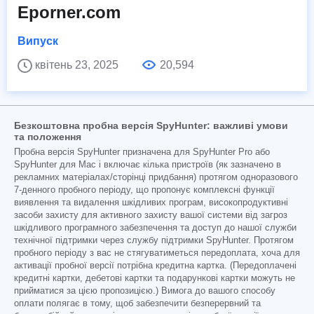
Eporner.com
Випуск
квітень 23, 2025
20,594
Безкоштовна пробна версія SpyHunter: важливі умови
та положення
Пробна версія SpyHunter призначена для SpyHunter Pro або
SpyHunter для Mac і включає кілька пристроїв (як зазначено в
рекламних матеріалах/сторінці придбання) протягом одноразового
7-денного пробного періоду, що пропонує комплексні функції
виявлення та видалення шкідливих програм, високопродуктивні
засоби захисту для активного захисту вашої системи від загроз
шкідливого програмного забезпечення та доступ до нашої служби
технічної підтримки через службу підтримки SpyHunter. Протягом
пробного періоду з вас не стягуватиметься передоплата, хоча для
активації пробної версії потрібна кредитна картка. (Передоплачені
кредитні картки, дебетові картки та подарункові картки можуть не
прийматися за цією пропозицією.) Вимога до вашого способу
оплати полягає в тому, щоб забезпечити безперервний та