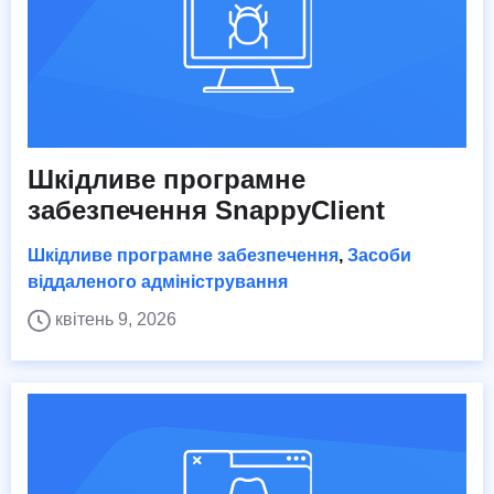
Шкідливе програмне
забезпечення SnappyClient
Шкідливе програмне забезпечення
,
Засоби
віддаленого адміністрування
квітень 9, 2026