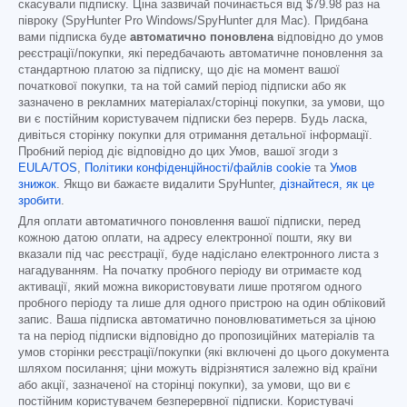
скасували підписку. Ціна зазвичай починається від
$79.98
раз на
півроку (SpyHunter Pro Windows/SpyHunter для Mac). Придбана
вами підписка буде
автоматично поновлена
відповідно до умов
реєстрації/покупки, які передбачають автоматичне поновлення за
стандартною платою за підписку, що діє на момент вашої
початкової покупки, та на той самий період підписки або як
зазначено в рекламних матеріалах/сторінці покупки, за умови, що
ви є постійним користувачем підписки без перерв. Будь ласка,
дивіться сторінку покупки для отримання детальної інформації.
Пробний період діє відповідно до цих Умов, вашої згоди з
EULA/TOS
,
Політики конфіденційності/файлів cookie
та
Умов
знижок
. Якщо ви бажаєте видалити SpyHunter,
дізнайтеся, як це
зробити
.
Для оплати автоматичного поновлення вашої підписки, перед
кожною датою оплати, на адресу електронної пошти, яку ви
вказали під час реєстрації, буде надіслано електронного листа з
нагадуванням. На початку пробного періоду ви отримаєте код
активації, який можна використовувати лише протягом одного
пробного періоду та лише для одного пристрою на один обліковий
запис. Ваша підписка автоматично поновлюватиметься за ціною
та на період підписки відповідно до пропозиційних матеріалів та
умов сторінки реєстрації/покупки (які включені до цього документа
шляхом посилання; ціни можуть відрізнятися залежно від країни
або акції, зазначеної на сторінці покупки), за умови, що ви є
постійним користувачем безперервної підписки. Користувачі