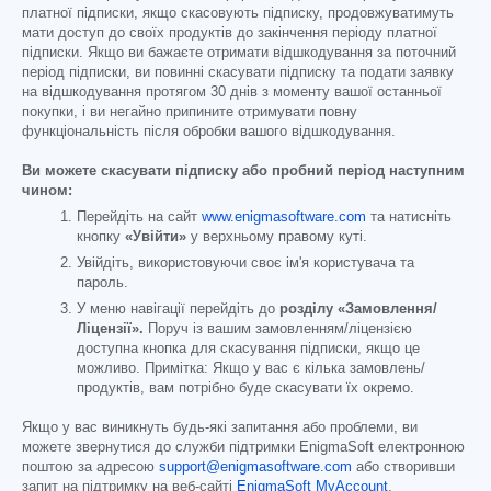
платної підписки, якщо скасовують підписку, продовжуватимуть
мати доступ до своїх продуктів до закінчення періоду платної
підписки. Якщо ви бажаєте отримати відшкодування за поточний
період підписки, ви повинні скасувати підписку та подати заявку
на відшкодування протягом 30 днів з моменту вашої останньої
покупки, і ви негайно припините отримувати повну
функціональність після обробки вашого відшкодування.
Ви можете скасувати підписку або пробний період наступним
чином:
Перейдіть на сайт
www.enigmasoftware.com
та натисніть
кнопку
«Увійти»
у верхньому правому куті.
Увійдіть, використовуючи своє ім'я користувача та
пароль.
У меню навігації перейдіть до
розділу «Замовлення/
Ліцензії».
Поруч із вашим замовленням/ліцензією
доступна кнопка для скасування підписки, якщо це
можливо. Примітка: Якщо у вас є кілька замовлень/
продуктів, вам потрібно буде скасувати їх окремо.
Якщо у вас виникнуть будь-які запитання або проблеми, ви
можете звернутися до служби підтримки EnigmaSoft електронною
поштою за адресою
support@enigmasoftware.com
або створивши
запит на підтримку на веб-сайті
EnigmaSoft MyAccount
.