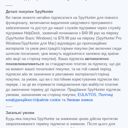
------
Деталі покупки SpyHunter
Ви також можете негайно підписатися на SpyHunter для повного
функціоналу, включаючи видалення шкідливого програмного
забезпечення та доступ до нашої служби підтримки через службу
підтримки HelpDesk, зазвичай починаючи з
$49.98
раз на півроку
(SpyHunter Basic Windows) та
$79.98
раз на півроку (SpyHunter Pro
Windows/SpyHunter для Mac) відповідно до пропозиційних
матеріалів та умов реєстрації/сторінки покупки (які включені сюди
шляхом посилання; ціни можуть відрізнятися залежно від країни
або акції на сторінці покупки). Ваша підписка
автоматично
поновлюватиметься
за стандартною платою за підписку, що діє
на момент вашої початкової покупки, та на той самий період
підписки або як зазначено в рекламних матеріалах/сторінці
покупки, за умови, що ви є постійним користувачем підписки без
перерв, і за це ви отримаєте повідомлення про майбутні платежі
до закінчення терміну дії підписки. Придбання SpyHunter підлягає
умовам, зазначеним на сторінці покупки,
EULA/TOS
,
Політиці
конфіденційності/файлів cookie
та
Умовам знижок
.
------
Загальні умови
Будь-яка покупка SpyHunter за зниженою ціною дійсна протягом
запропонованого терміну підписки зі знижкою. Після цього для