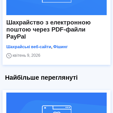
Шахрайство з електронною
поштою через PDF-файли
PayPal
Шахрайські веб-сайти
,
Фішинг
квітень 9, 2026
Найбільше переглянуті