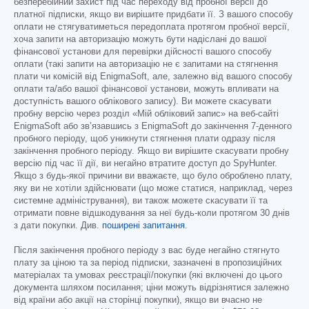
безперебійний захист під час переходу від пробної версії до
платної підписки, якщо ви вирішите придбати її. З вашого способу
оплати не стягуватиметься передоплата протягом пробної версії,
хоча запити на авторизацію можуть бути надіслані до вашої
фінансової установи для перевірки дійсності вашого способу
оплати (такі запити на авторизацію не є запитами на стягнення
плати чи комісій від EnigmaSoft, але, залежно від вашого способу
оплати та/або вашої фінансової установи, можуть впливати на
доступність вашого облікового запису). Ви можете скасувати
пробну версію через розділ «Мій обліковий запис» на веб-сайті
EnigmaSoft або зв’язавшись з EnigmaSoft до закінчення 7-денного
пробного періоду, щоб уникнути стягнення плати одразу після
закінчення пробного періоду. Якщо ви вирішите скасувати пробну
версію під час її дії, ви негайно втратите доступ до SpyHunter.
Якщо з будь-якої причини ви вважаєте, що було оброблено плату,
яку ви не хотіли здійснювати (що може статися, наприклад, через
системне адміністрування), ви також можете скасувати її та
отримати повне відшкодування за неї будь-коли протягом 30 днів
з дати покупки. Див.
поширені запитання
.
Після закінчення пробного періоду з вас буде негайно стягнуто
плату за ціною та за період підписки, зазначені в пропозиційних
матеріалах та умовах реєстрації/покупки (які включені до цього
документа шляхом посилання; ціни можуть відрізнятися залежно
від країни або акції на сторінці покупки), якщо ви вчасно не