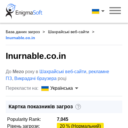
Skip
to
Українська
content
База даних загроз
Шахрайські веб-сайти
Inurnable.co.in
Inurnable.co.in
До
Mezo
року в
Шахрайські веб-сайти
,
рекламне
ПЗ
,
Викрадачі браузера
році
Перекласти на:
Українська
Картка показників загроз
?
Popularity Rank:
7,045
Рівень загрози:
20 % (Нормальний)