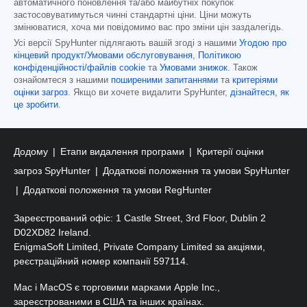
автоматичного поновлення та/або майбутніх покупок
застосовуватимуться чинні стандартні ціни. Ціни можуть
змінюватися, хоча ми повідомимо вас про зміни цін заздалегідь.
Усі версії SpyHunter підлягають вашій згоді з нашими
Угодою про
кінцевий продукт/Умовами обслуговування
,
Політикою
конфіденційності/файлів cookie
та
Умовами знижок
. Також
ознайомтеся з нашими
поширеними запитаннями
та
критеріями
оцінки загроз
. Якщо ви хочете видалити SpyHunter,
дізнайтеся, як
це зробити
.
Додому
Етапи видалення програми
Критерії оцінки
загроз SpyHunter
Додаткові положення та умови SpyHunter
Додаткові положення та умови RegHunter
Зареєстрований офіс: 1 Castle Street, 3rd Floor, Dublin 2
D02XD82 Ireland.
EnigmaSoft Limited, Private Company Limited за акціями,
реєстраційний номер компанії 597114.
Mac і MacOS є торговими марками Apple Inc.,
зареєстрованими в США та інших країнах.