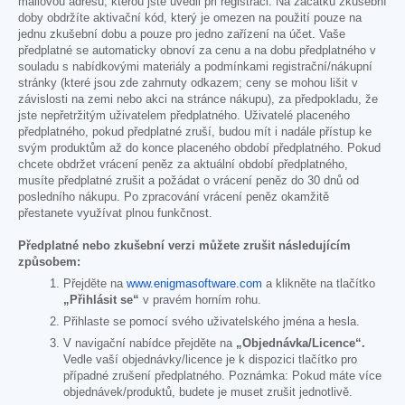
mailovou adresu, kterou jste uvedli při registraci. Na začátku zkušební
doby obdržíte aktivační kód, který je omezen na použití pouze na
jednu zkušební dobu a pouze pro jedno zařízení na účet. Vaše
předplatné se automaticky obnoví za cenu a na dobu předplatného v
souladu s nabídkovými materiály a podmínkami registrační/nákupní
stránky (které jsou zde zahrnuty odkazem; ceny se mohou lišit v
závislosti na zemi nebo akci na stránce nákupu), za předpokladu, že
jste nepřetržitým uživatelem předplatného. Uživatelé placeného
předplatného, pokud předplatné zruší, budou mít i nadále přístup ke
svým produktům až do konce placeného období předplatného. Pokud
chcete obdržet vrácení peněz za aktuální období předplatného,
musíte předplatné zrušit a požádat o vrácení peněz do 30 dnů od
posledního nákupu. Po zpracování vrácení peněz okamžitě
přestanete využívat plnou funkčnost.
Předplatné nebo zkušební verzi můžete zrušit následujícím
způsobem:
Přejděte na
www.enigmasoftware.com
a klikněte na tlačítko
„Přihlásit se“
v pravém horním rohu.
Přihlaste se pomocí svého uživatelského jména a hesla.
V navigační nabídce přejděte na
„Objednávka/Licence“.
Vedle vaší objednávky/licence je k dispozici tlačítko pro
případné zrušení předplatného. Poznámka: Pokud máte více
objednávek/produktů, budete je muset zrušit jednotlivě.