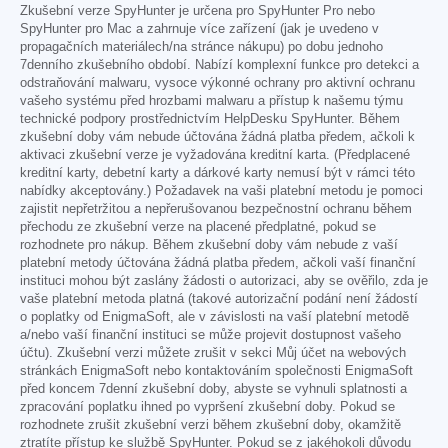
Zkušební verze SpyHunter je určena pro SpyHunter Pro nebo
SpyHunter pro Mac a zahrnuje více zařízení (jak je uvedeno v
propagačních materiálech/na stránce nákupu) po dobu jednoho
7denního zkušebního období. Nabízí komplexní funkce pro detekci a
odstraňování malwaru, vysoce výkonné ochrany pro aktivní ochranu
vašeho systému před hrozbami malwaru a přístup k našemu týmu
technické podpory prostřednictvím HelpDesku SpyHunter. Během
zkušební doby vám nebude účtována žádná platba předem, ačkoli k
aktivaci zkušební verze je vyžadována kreditní karta. (Předplacené
kreditní karty, debetní karty a dárkové karty nemusí být v rámci této
nabídky akceptovány.) Požadavek na vaši platební metodu je pomoci
zajistit nepřetržitou a nepřerušovanou bezpečnostní ochranu během
přechodu ze zkušební verze na placené předplatné, pokud se
rozhodnete pro nákup. Během zkušební doby vám nebude z vaší
platební metody účtována žádná platba předem, ačkoli vaší finanční
instituci mohou být zaslány žádosti o autorizaci, aby se ověřilo, zda je
vaše platební metoda platná (takové autorizační podání není žádostí
o poplatky od EnigmaSoft, ale v závislosti na vaší platební metodě
a/nebo vaší finanční instituci se může projevit dostupnost vašeho
účtu). Zkušební verzi můžete zrušit v sekci Můj účet na webových
stránkách EnigmaSoft nebo kontaktováním společnosti EnigmaSoft
před koncem 7denní zkušební doby, abyste se vyhnuli splatnosti a
zpracování poplatku ihned po vypršení zkušební doby. Pokud se
rozhodnete zrušit zkušební verzi během zkušební doby, okamžitě
ztratíte přístup ke službě SpyHunter. Pokud se z jakéhokoli důvodu