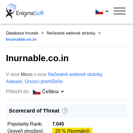
Skip
to
Čeština
content
Databáze hrozeb
Nečestné webové stránky
Inurnable.co.in
Inurnable.co.in
V roce
Mezo
v roce
Nečestné webové stránky
,
Adware
,
Únosci prohlížeče
Přeložit do:
Čeština
Scorecard of Threat
?
Popularity Rank:
7,045
Úroveň ohrožení:
20 % (Normální)