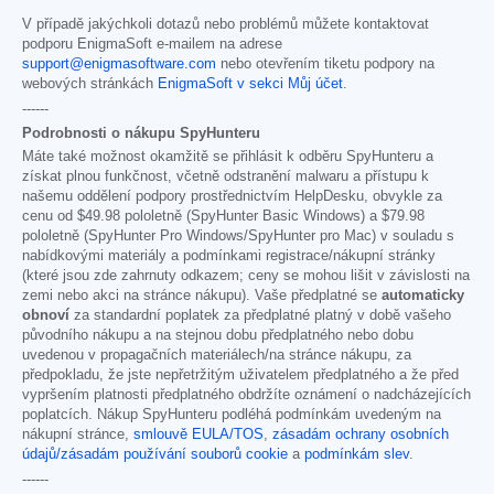
V případě jakýchkoli dotazů nebo problémů můžete kontaktovat
podporu EnigmaSoft e-mailem na adrese
support@enigmasoftware.com
nebo otevřením tiketu podpory na
webových stránkách
EnigmaSoft v sekci Můj účet
.
------
Podrobnosti o nákupu SpyHunteru
Máte také možnost okamžitě se přihlásit k odběru SpyHunteru a
získat plnou funkčnost, včetně odstranění malwaru a přístupu k
našemu oddělení podpory prostřednictvím HelpDesku, obvykle za
cenu od
$49.98
pololetně (SpyHunter Basic Windows) a
$79.98
pololetně (SpyHunter Pro Windows/SpyHunter pro Mac) v souladu s
nabídkovými materiály a podmínkami registrace/nákupní stránky
(které jsou zde zahrnuty odkazem; ceny se mohou lišit v závislosti na
zemi nebo akci na stránce nákupu). Vaše předplatné se
automaticky
obnoví
za standardní poplatek za předplatné platný v době vašeho
původního nákupu a na stejnou dobu předplatného nebo dobu
uvedenou v propagačních materiálech/na stránce nákupu, za
předpokladu, že jste nepřetržitým uživatelem předplatného a že před
vypršením platnosti předplatného obdržíte oznámení o nadcházejících
poplatcích. Nákup SpyHunteru podléhá podmínkám uvedeným na
nákupní stránce,
smlouvě EULA/TOS
,
zásadám ochrany osobních
údajů/zásadám používání souborů cookie
a
podmínkám slev
.
------