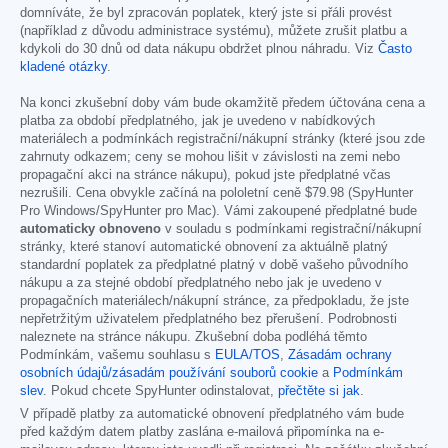
domníváte, že byl zpracován poplatek, který jste si přáli provést
(například z důvodu administrace systému), můžete zrušit platbu a
kdykoli do 30 dnů od data nákupu obdržet plnou náhradu. Viz
Často
kladené otázky
.
Na konci zkušební doby vám bude okamžitě předem účtována cena a
platba za období předplatného, jak je uvedeno v nabídkových
materiálech a podmínkách registrační/nákupní stránky (které jsou zde
zahrnuty odkazem; ceny se mohou lišit v závislosti na zemi nebo
propagační akci na stránce nákupu), pokud jste předplatné včas
nezrušili. Cena obvykle začíná na pololetní ceně
$79.98
(SpyHunter
Pro Windows/SpyHunter pro Mac). Vámi zakoupené předplatné bude
automaticky obnoveno
v souladu s podmínkami registrační/nákupní
stránky, které stanoví automatické obnovení za aktuálně platný
standardní poplatek za předplatné platný v době vašeho původního
nákupu a za stejné období předplatného nebo jak je uvedeno v
propagačních materiálech/nákupní stránce, za předpokladu, že jste
nepřetržitým uživatelem předplatného bez přerušení. Podrobnosti
naleznete na stránce nákupu. Zkušební doba podléhá těmto
Podmínkám, vašemu souhlasu s
EULA/TOS
,
Zásadám ochrany
osobních údajů/zásadám používání souborů cookie
a
Podmínkám
slev
. Pokud chcete SpyHunter odinstalovat,
přečtěte si jak
.
V případě platby za automatické obnovení předplatného vám bude
před každým datem platby zaslána e-mailová připomínka na e-