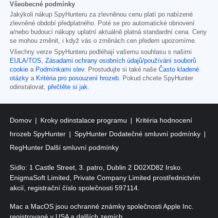
Všeobecné podmínky
Jakýkoli nákup SpyHunteru za zlevněnou cenu platí po nabízené
zlevněné období předplatného. Poté se pro automatické obnovení
a/nebo budoucí nákupy uplatní aktuálně platná standardní cena. Ceny
se mohou změnit, i když vás o změnách cen předem upozorníme.
Všechny verze SpyHunteru podléhají vašemu souhlasu s našimi
EULA/TOS
,
Zásadami ochrany osobních údajů/používání souborů
cookie
a
Podmínkami slev
. Prostudujte si také naše
Často kladené
otázky
a
Kritéria pro posouzení hrozeb
. Pokud chcete SpyHunter
odinstalovat,
přečtěte si jak
.
Domov
Kroky odinstalace programu
Kritéria hodnocení
hrozeb SpyHunter
SpyHunter Dodatečné smluvní podmínky
RegHunter Další smluvní podmínky
Sídlo: 1 Castle Street, 3. patro, Dublin 2 D02XD82 Irsko.
EnigmaSoft Limited, Private Company Limited prostřednictvím
akcií, registrační číslo společnosti 597114.
Mac a MacOS jsou ochranné známky společnosti Apple Inc.
registrované v USA a dalších zemích.