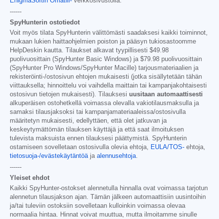
EnigmaSoftin Omatili-
verkkosivustolla.
------
SpyHunterin ostotiedot
Voit myös tilata SpyHunterin välittömästi saadaksesi kaikki toiminnot,
mukaan lukien haittaohjelmien poiston ja pääsyn tukiosastoomme
HelpDeskin kautta. Tilaukset alkavat tyypillisesti
$49.98
puolivuosittain (SpyHunter Basic Windows) ja
$79.98
puolivuosittain
(SpyHunter Pro Windows/SpyHunter Macille) tarjousmateriaalien ja
rekisteröinti-/ostosivun ehtojen mukaisesti (jotka sisällytetään tähän
viittauksella; hinnoittelu voi vaihdella maittain tai kampanjakohtaisesti
ostosivun tietojen mukaisesti). Tilauksesi
uusitaan automaattisesti
alkuperäisen ostohetkellä voimassa olevalla vakiotilausmaksulla ja
samaksi tilausjaksoksi tai kampanjamateriaaleissa/ostosivulla
määritetyn mukaisesti, edellyttäen, että olet jatkuvan ja
keskeytymättömän tilauksen käyttäjä ja että saat ilmoituksen
tulevista maksuista ennen tilauksesi päättymistä. SpyHunterin
ostamiseen sovelletaan ostosivulla olevia ehtoja,
EULA/TOS-
ehtoja,
tietosuoja-/evästekäytäntöä
ja
alennusehtoja
.
------
Yleiset ehdot
Kaikki SpyHunter-ostokset alennetulla hinnalla ovat voimassa tarjotun
alennetun tilausjakson ajan. Tämän jälkeen automaattisiin uusintoihin
ja/tai tuleviin ostoksiin sovelletaan kulloinkin voimassa olevaa
normaalia hintaa. Hinnat voivat muuttua, mutta ilmoitamme sinulle