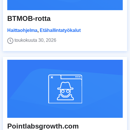
BTMOB-rotta
Haittaohjelma
,
Etähallintatyökalut
toukokuuta 30, 2026
Pointlabsgrowth.com