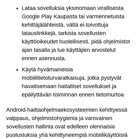
Lataa sovelluksia yksinomaan virallisesta
Google Play Kaupasta tai varmennetuista
kehittäjälähteistä, vältä ei-toivottuja
latauslinkkejä, tarkista sovellusten
käyttöoikeudet huolellisesti, pidä ohjelmistot
ajan tasalla ja lue käyttäjien arvostelut
ennen asennusta.
Käytä hyvämaineisia
mobiilitietoturvaratkaisuja, jotka pystyvät
havaitsemaan haitalliset sovellukset ja
epäilyttävän toiminnan ennen tietomurtoa
Android-haittaohjelmaekosysteemien kehittyessä
valppaus, ohjelmistohygienia ja varovainen
sovellusten hallinta ovat edelleen olennaisia
puolustuksia yhä kehittyneempiä mobiilikäyttöisiä