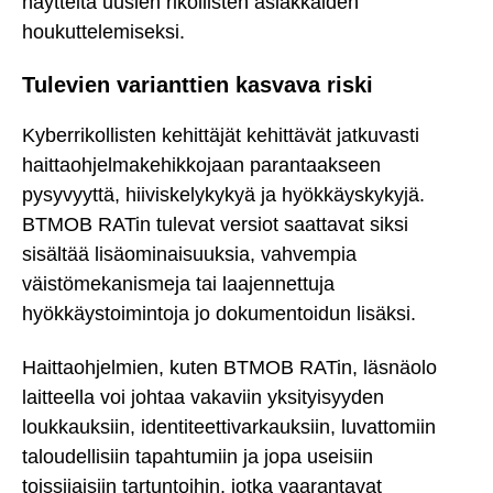
näytteitä uusien rikollisten asiakkaiden
houkuttelemiseksi.
Tulevien varianttien kasvava riski
Kyberrikollisten kehittäjät kehittävät jatkuvasti
haittaohjelmakehikkojaan parantaakseen
pysyvyyttä, hiiviskelykykyä ja hyökkäyskykyjä.
BTMOB RATin tulevat versiot saattavat siksi
sisältää lisäominaisuuksia, vahvempia
väistömekanismeja tai laajennettuja
hyökkäystoimintoja jo dokumentoidun lisäksi.
Haittaohjelmien, kuten BTMOB RATin, läsnäolo
laitteella voi johtaa vakaviin yksityisyyden
loukkauksiin, identiteettivarkauksiin, luvattomiin
taloudellisiin tapahtumiin ja jopa useisiin
toissijaisiin tartuntoihin, jotka vaarantavat