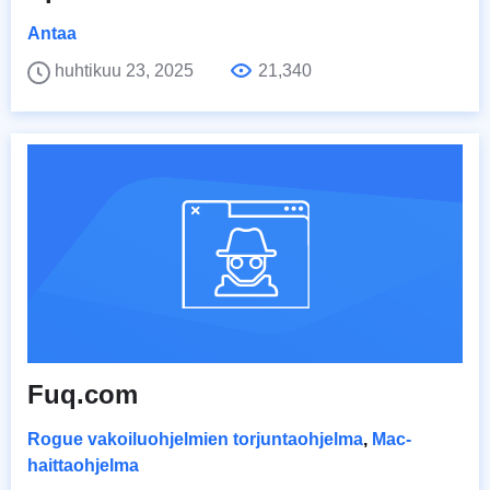
Antaa
huhtikuu 23, 2025
21,340
Fuq.com
Rogue vakoiluohjelmien torjuntaohjelma
,
Mac-
haittaohjelma