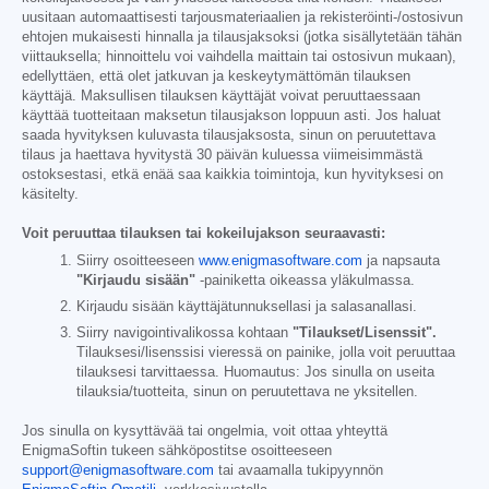
uusitaan automaattisesti tarjousmateriaalien ja rekisteröinti-/ostosivun
ehtojen mukaisesti hinnalla ja tilausjaksoksi (jotka sisällytetään tähän
viittauksella; hinnoittelu voi vaihdella maittain tai ostosivun mukaan),
edellyttäen, että olet jatkuvan ja keskeytymättömän tilauksen
käyttäjä. Maksullisen tilauksen käyttäjät voivat peruuttaessaan
käyttää tuotteitaan maksetun tilausjakson loppuun asti. Jos haluat
saada hyvityksen kuluvasta tilausjaksosta, sinun on peruutettava
tilaus ja haettava hyvitystä 30 päivän kuluessa viimeisimmästä
ostoksestasi, etkä enää saa kaikkia toimintoja, kun hyvityksesi on
käsitelty.
Voit peruuttaa tilauksen tai kokeilujakson seuraavasti:
Siirry osoitteeseen
www.enigmasoftware.com
ja napsauta
"Kirjaudu sisään"
-painiketta oikeassa yläkulmassa.
Kirjaudu sisään käyttäjätunnuksellasi ja salasanallasi.
Siirry navigointivalikossa kohtaan
"Tilaukset/Lisenssit".
Tilauksesi/lisenssisi vieressä on painike, jolla voit peruuttaa
tilauksesi tarvittaessa. Huomautus: Jos sinulla on useita
tilauksia/tuotteita, sinun on peruutettava ne yksitellen.
Jos sinulla on kysyttävää tai ongelmia, voit ottaa yhteyttä
EnigmaSoftin tukeen sähköpostitse osoitteeseen
support@enigmasoftware.com
tai avaamalla tukipyynnön