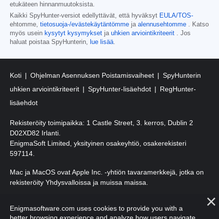
etukäteen hinnanmuutoksista.
Kaikki SpyHunter-versiot edellyttävät, että hyväksyt
EULA/TOS-
ehtomme,
tietosuoja-/evästekäytäntömme
ja
alennusehtomme
. Katso
myös usein
kysytyt kysymykset
ja
uhkien arviointikriteerit
. Jos
haluat poistaa SpyHunterin,
lue lisää
.
Koti
Ohjelman Asennuksen Poistamisvaiheet
SpyHunterin
uhkien arviointikriteerit
SpyHunter-lisäehdot
RegHunter-
lisäehdot
Rekisteröity toimipaikka: 1 Castle Street, 3. kerros, Dublin 2
D02XD82 Irlanti.
EnigmaSoft Limited, yksityinen osakeyhtiö, osakerekisteri
597114.
Mac ja MacOS ovat Apple Inc. -yhtiön tavaramerkkejä, jotka on
rekisteröity Yhdysvalloissa ja muissa maissa.
Tekijänoikeudet 2016-
2026
. EnigmaSoft Ltd. Kaikki oikeudet
Enigmasoftware.com uses cookies to provide you with a
pidätetään.
better browsing experience and analyze how users navigate