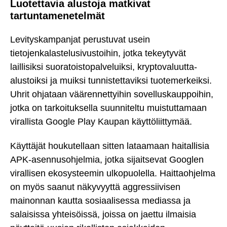
Luotettavia alustoja matkivat
tartuntamenetelmät
Levityskampanjat perustuvat usein
tietojenkalastelusivustoihin, jotka tekeytyvät
laillisiksi suoratoistopalveluiksi, kryptovaluutta-
alustoiksi ja muiksi tunnistettaviksi tuotemerkeiksi.
Uhrit ohjataan väärennettyihin sovelluskauppoihin,
jotka on tarkoituksella suunniteltu muistuttamaan
virallista Google Play Kaupan käyttöliittymää.
Käyttäjät houkutellaan sitten lataamaan haitallisia
APK-asennusohjelmia, jotka sijaitsevat Googlen
virallisen ekosysteemin ulkopuolella. Haittaohjelma
on myös saanut näkyvyyttä aggressiivisen
mainonnan kautta sosiaalisessa mediassa ja
salaisissa yhteisöissä, joissa on jaettu ilmaisia