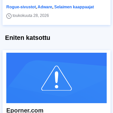
Rogue-sivustot
,
Adware
,
Selaimen kaappaajat
toukokuuta 28, 2026
Eniten katsottu
Eporner.com