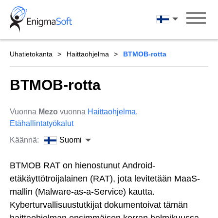
Skip
to
Suomi
content
Uhatietokanta
Haittaohjelma
BTMOB-rotta
BTMOB-rotta
Vuonna
Mezo
vuonna
Haittaohjelma
,
Etähallintatyökalut
Käännä:
Suomi
BTMOB RAT on hienostunut Android-
etäkäyttötroijalainen (RAT), jota levitetään MaaS-
mallin (Malware-as-a-Service) kautta.
Kyberturvallisuustutkijat dokumentoivat tämän
haittaohjelman ensimmäisen kerran helmikuussa