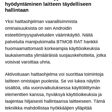
hyödyntäminen laitteen täydelliseen
hallintaan
Yksi haittaohjelman vaarallisimmista
ominaisuuksista on sen Androidin
esteettömyyspalveluiden väärinkäyttö. Näitä
palveluita manipuloimalla BTMOB RAT hankkii
huomaamattomasti korkeampia käyttöoikeuksia
laukaisematta ylimääräisiä suojauskehotteita, jotka
voisivat varoittaa uhria.
Aktivoituaan haittaohjelma voi suorittaa toimintoja
laitteen omistajan puolesta. Se voi lukea näytön
sisältöä, olla vuorovaikutuksessa käyttöliittymän
elementtien kanssa, hyväksyä käyttöoikeuksia ja
laajentaa hiljaisesti hallintaansa laitteeseen. Tämä
tekniikka mahdollistaa hyökkääjien ylläpitää