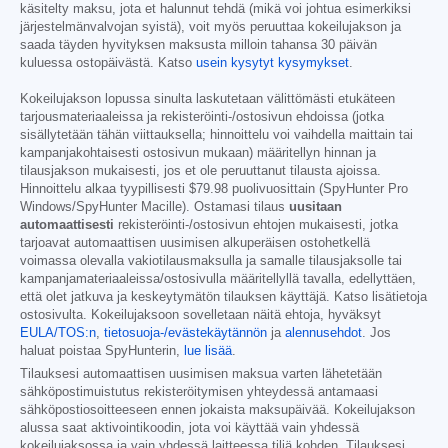
käsitelty maksu, jota et halunnut tehdä (mikä voi johtua esimerkiksi
järjestelmänvalvojan syistä), voit myös peruuttaa kokeilujakson ja
saada täyden hyvityksen maksusta milloin tahansa 30 päivän
kuluessa ostopäivästä. Katso
usein kysytyt kysymykset
.
Kokeilujakson lopussa sinulta laskutetaan välittömästi etukäteen
tarjousmateriaaleissa ja rekisteröinti-/ostosivun ehdoissa (jotka
sisällytetään tähän viittauksella; hinnoittelu voi vaihdella maittain tai
kampanjakohtaisesti ostosivun mukaan) määritellyn hinnan ja
tilausjakson mukaisesti, jos et ole peruuttanut tilausta ajoissa.
Hinnoittelu alkaa tyypillisesti
$79.98
puolivuosittain (SpyHunter Pro
Windows/SpyHunter Macille). Ostamasi tilaus
uusitaan
automaattisesti
rekisteröinti-/ostosivun ehtojen mukaisesti, jotka
tarjoavat automaattisen uusimisen alkuperäisen ostohetkellä
voimassa olevalla vakiotilausmaksulla ja samalle tilausjaksolle tai
kampanjamateriaaleissa/ostosivulla määritellyllä tavalla, edellyttäen,
että olet jatkuva ja keskeytymätön tilauksen käyttäjä. Katso lisätietoja
ostosivulta. Kokeilujaksoon sovelletaan näitä ehtoja, hyväksyt
EULA/TOS:n
,
tietosuoja-/evästekäytännön
ja
alennusehdot
. Jos
haluat poistaa SpyHunterin,
lue lisää
.
Tilauksesi automaattisen uusimisen maksua varten lähetetään
sähköpostimuistutus rekisteröitymisen yhteydessä antamaasi
sähköpostiosoitteeseen ennen jokaista maksupäivää. Kokeilujakson
alussa saat aktivointikoodin, jota voi käyttää vain yhdessä
kokeilujaksossa ja vain yhdessä laitteessa tiliä kohden. Tilauksesi