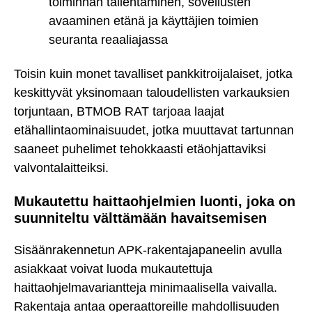
toiminnan tallentaminen, sovellusten
avaaminen etänä ja käyttäjien toimien
seuranta reaaliajassa
Toisin kuin monet tavalliset pankkitroijalaiset, jotka
keskittyvät yksinomaan taloudellisten varkauksien
torjuntaan, BTMOB RAT tarjoaa laajat
etähallintaominaisuudet, jotka muuttavat tartunnan
saaneet puhelimet tehokkaasti etäohjattaviksi
valvontalaitteiksi.
Mukautettu haittaohjelmien luonti, joka on
suunniteltu välttämään havaitsemisen
Sisäänrakennetun APK-rakentajapaneelin avulla
asiakkaat voivat luoda mukautettuja
haittaohjelmavariantteja minimaalisella vaivalla.
Rakentaja antaa operaattoreille mahdollisuuden