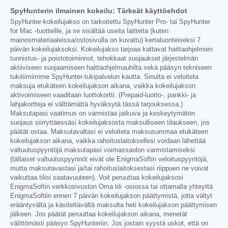
SpyHunterin ilmainen kokeilu: Tärkeät käyttöehdot
SpyHunter-kokeilujakso on tarkoitettu SpyHunter Pro- tai SpyHunter
for Mac -tuotteille, ja se sisältää useita laitteita (kuten
mainosmateriaaleissa/ostosivulla on kuvattu) kertaluonteiseksi 7
päivän kokeilujaksoksi. Kokeilujakso tarjoaa kattavat haittaohjelmien
tunnistus- ja poistotoiminnot, tehokkaat suojaukset järjestelmän
aktiiviseen suojaamiseen haittaohjelmauhilta sekä pääsyn tekniseen
tukitiimiimme SpyHunter-tukipalvelun kautta. Sinulta ei veloiteta
maksuja etukäteen kokeilujakson aikana, vaikka kokeilujakson
aktivoimiseen vaaditaan luottokortti. (Prepaid-luotto-, pankki- ja
lahjakortteja ei välttämättä hyväksytä tässä tarjouksessa.)
Maksutapasi vaatimus on varmistaa jatkuva ja keskeytymätön
suojaus siirryttäessäsi kokeilujaksosta maksulliseen tilaukseen, jos
päätät ostaa. Maksutavaltasi ei veloiteta maksusummaa etukäteen
kokeilujakson aikana, vaikka rahoituslaitoksellesi voidaan lähettää
valtuutuspyyntöjä maksutapasi voimassaolon varmistamiseksi
(tällaiset valtuutuspyynnöt eivät ole EnigmaSoftin veloituspyyntöjä,
mutta maksutavastasi ja/tai rahoituslaitoksestasi riippuen ne voivat
vaikuttaa tilisi saatavuuteen). Voit peruuttaa kokeilujaksosi
EnigmaSoftin verkkosivuston Oma tili -osiossa tai ottamalla yhteyttä
EnigmaSoftiin ennen 7 päivän kokeilujakson päättymistä, jotta vältyt
erääntyvältä ja käsiteltävältä maksulta heti kokeilujakson päättymisen
jälkeen. Jos päätät peruuttaa kokeilujakson aikana, menetät
välittömästi pääsyn SpyHunteriin. Jos jostain syystä uskot, että on