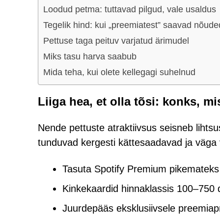
Loodud petma: tuttavad pilgud, vale usaldus
Tegelik hind: kui „preemiatest” saavad nõude
Pettuse taga peituv varjatud ärimudel
Miks tasu harva saabub
Mida teha, kui olete kellegagi suhelnud
Liiga hea, et olla tõsi: konks, m
Nende pettuste atraktiivsus seisneb lihts
tunduvad kergesti kättesaadavad ja väga 
Tasuta Spotify Premium pikemateks
Kinkekaardid hinnaklassis 100–750 do
Juurdepääs eksklusiivsele preemia