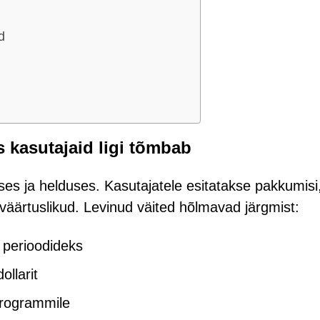
d
is kasutajaid ligi tõmbab
uses ja helduses. Kasutajatele esitatakse pakkumisi
väärtuslikud. Levinud väited hõlmavad järgmist:
 perioodideks
llarit
programmile