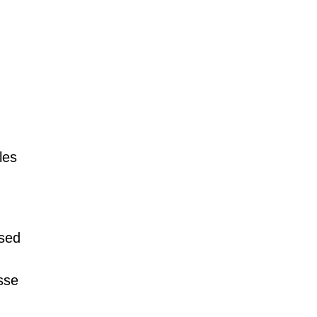
les
ised
sse