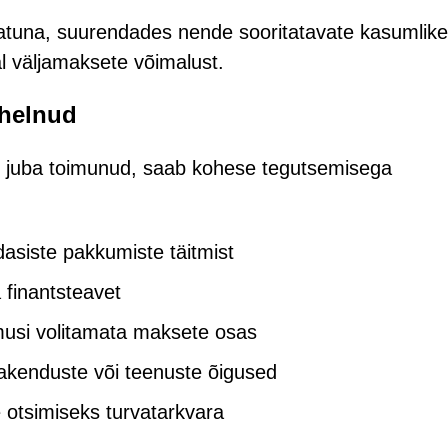
atuna, suurendades nende sooritatavate kasumlike
l väljamaksete võimalust.
uhelnud
n juba toimunud, saab kohese tegutsemisega
dasiste pakkumiste täitmist
 finantsteavet
limusi volitamata maksete osas
 rakenduste või teenuste õigused
e otsimiseks turvatarkvara