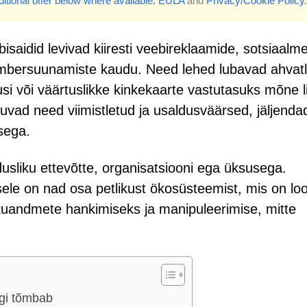
itional offer below where available.
EULA
and
Privacy/Cookie Policy
.
isaidid levivad kiiresti veebireklaamide, sotsiaalm
 ümbersuunamiste kaudu. Need lehed lubavad ahvat
si või väärtuslikke kinkekaarte vastutasuks mõne l
vad need viimistletud ja usaldusväärsed, jäljenda
sega.
dusliku ettevõtte, organisatsiooni ega üksusega.
ele on nad osa petlikust ökosüsteemist, mis on lo
kuandmete hankimiseks ja manipuleerimise, mitte
ligi tõmbab