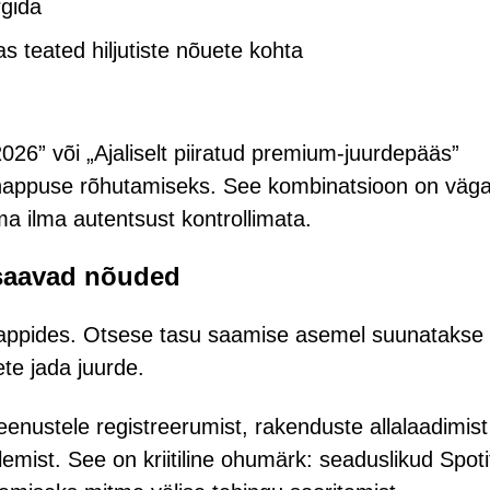
rgida
s teated hiljutiste nõuete kohta
6” või „Ajaliselt piiratud premium-juurdepääs”
ka nappuse rõhutamiseks. See kombinatsioon on väg
a ilma autentsust kontrollimata.
 saavad nõuded
tappides. Otsese tasu saamise asemel suunatakse
te jada juurde.
teenustele registreerumist, rakenduste allalaadimist
mist. See on kriitiline ohumärk: seaduslikud Spoti