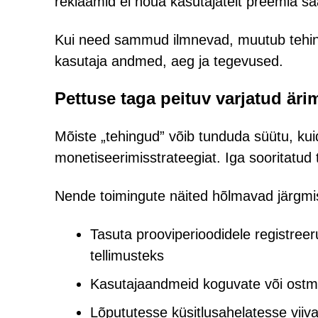
reklaamid ei nõua kasutajatelt preemia sa
Kui need sammud ilmnevad, muutub tehing
kasutaja andmed, aeg ja tegevused.
Pettuse taga peituv varjatud äri
Mõiste „tehingud” võib tunduda süütu, kui
monetiseerimisstrateegiat. Iga sooritatud 
Nende toimingute näited hõlmavad järgmi
Tasuta prooviperioodidele registreer
tellimusteks
Kasutajaandmeid koguvate või ostma
Lõpututesse küsitlusahelatesse viiva