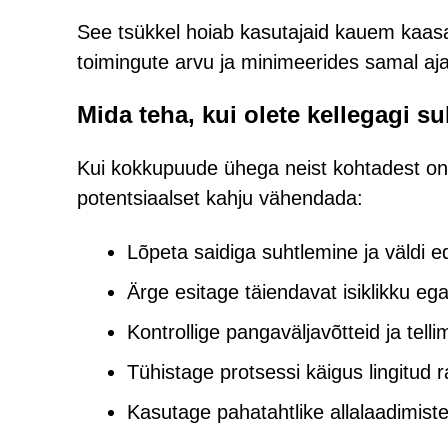
See tsükkel hoiab kasutajaid kauem kaas
toimingute arvu ja minimeerides samal aja
Mida teha, kui olete kellegagi s
Kui kokkupuude ühega neist kohtadest o
potentsiaalset kahju vähendada:
Lõpeta saidiga suhtlemine ja väldi e
Ärge esitage täiendavat isiklikku ega
Kontrollige pangaväljavõtteid ja tel
Tühistage protsessi käigus lingitud
Kasutage pahatahtlike allalaadimist