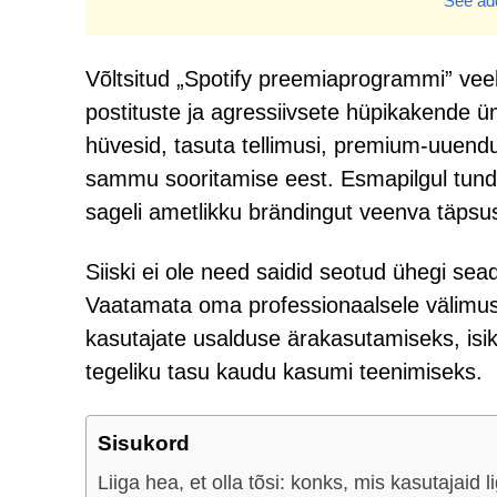
See add
Võltsitud „Spotify preemiaprogrammi” veeb
postituste ja agressiivsete hüpikakende
hüvesid, tasuta tellimusi, premium-uuendu
sammu sooritamise eest. Esmapilgul tundu
sageli ametlikku brändingut veenva täpsu
Siiski ei ole need saidid seotud ühegi sea
Vaatamata oma professionaalsele välimus
kasutajate usalduse ärakasutamiseks, isi
tegeliku tasu kaudu kasumi teenimiseks.
Sisukord
Liiga hea, et olla tõsi: konks, mis kasutajaid 