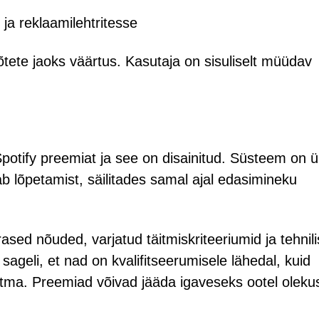
ja reklaamilehtritesse
õtete jaoks väärtus. Kasutaja on sisuliselt müüdav
potify preemiat ja see on disainitud. Süsteem on ü
tab lõpetamist, säilitades samal ajal edasimineku
sed nõuded, varjatud täitmiskriteeriumid ja tehnil
sageli, et nad on kvalifitseerumisele lähedal, kuid
äitma. Preemiad võivad jääda igaveseks ootel oleku