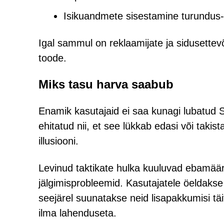
Isikuandmete sisestamine turundus- 
Igal sammul on reklaamijate ja sidusettev
toode.
Miks tasu harva saabub
Enamik kasutajaid ei saa kunagi lubatud S
ehitatud nii, et see lükkab edasi või takis
illusiooni.
Levinud taktikate hulka kuuluvad ebamäära
jälgimisprobleemid. Kasutajatele öeldakse 
seejärel suunatakse neid lisapakkumisi t
ilma lahenduseta.