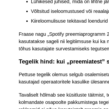
Lühikesed juhised, mida on lihtne jä
Võltsitud iseloomustused või reaalaja
Kiireloomulisuse tekitavad loendurid
Fraase nagu „Spotify preemiaprogramm 202
kasutatakse sageli nii legitiimsuse kui 
tõhus kasutajate survestamiseks tegutsem
Tegelik hind: kui „preemiatest”
Pettuse tegelik olemus selgub osalemise
kasutajad operaatoritele kasulike ülesanne
Tavaliselt hõlmab see küsitluste täitmist, 
kolmandate osapoolte pakkumistega tegele