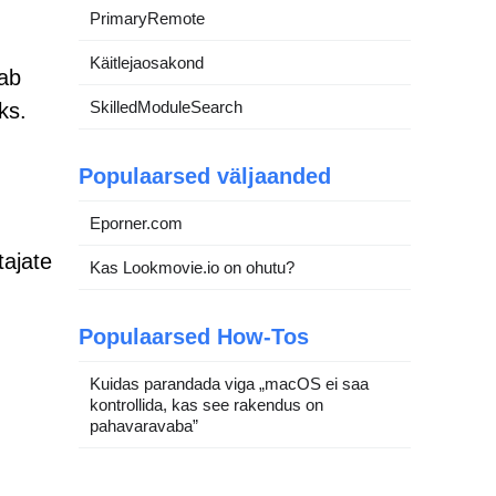
PrimaryRemote
Käitlejaosakond
dab
SkilledModuleSearch
ks.
Populaarsed väljaanded
Eporner.com
tajate
Kas Lookmovie.io on ohutu?
Populaarsed How-Tos
Kuidas parandada viga „macOS ei saa
kontrollida, kas see rakendus on
pahavaravaba”