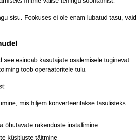
amiseks mitme välise tehingu sooritamist.
u sisu. Fookuses ei ole enam lubatud tasu, vaid
mudel
d see esindab kasutajate osalemisele tuginevat
toiming toob operaatoritele tulu.
st:
umine, mis hiljem konverteeritakse tasulisteks
 õhutavate rakenduste installimine
te küsitluste täitmine