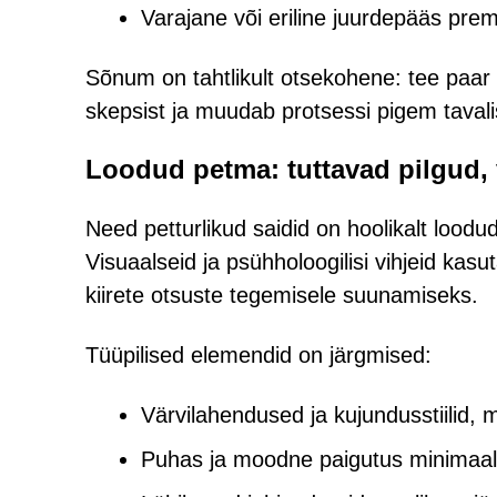
Varajane või eriline juurdepääs pre
Sõnum on tahtlikult otsekohene: tee paa
skepsist ja muudab protsessi pigem taval
Loodud petma: tuttavad pilgud, 
Need petturlikud saidid on hoolikalt loo
Visuaalseid ja psühholoogilisi vihjeid ka
kiirete otsuste tegemisele suunamiseks.
Tüüpilised elemendid on järgmised:
Värvilahendused ja kujundusstiilid,
Puhas ja moodne paigutus minimaa