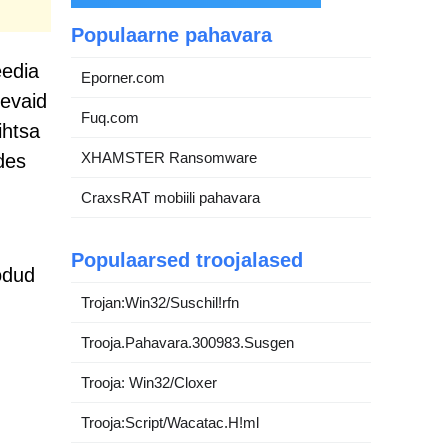
Populaarne pahavara
eedia
Eporner.com
levaid
Fuq.com
ihtsa
XHAMSTER Ransomware
des
CraxsRAT mobiili pahavara
Populaarsed troojalased
odud
Trojan:Win32/Suschil!rfn
Trooja.Pahavara.300983.Susgen
Trooja: Win32/Cloxer
Trooja:Script/Wacatac.H!ml