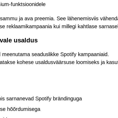
mium-funktsioonidele
r sammu ja ava preemia. See lähenemisviis vähen
ise reklaamikampaania kui millegi kahtlase sarnase
vale usaldus
dud meenutama seaduslikke Spotify kampaaniaid.
sutatakse kohese usaldusväärsuse loomiseks ja kasu
 mis sarnanevad Spotify brändinguga
lse hõõrdumisega