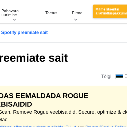
Mitme litsentsi
Pahavara
Toetus
Firma
allahindluspakkum
uurimine
 Spotify preemiate sait
reemiate sait
Tõlgi:
E
IDAS EEMALDADA ROGUE
BISAIDID
 Scan. Remove Rogue veebisaidid. Secure, optimize & c
Mac.