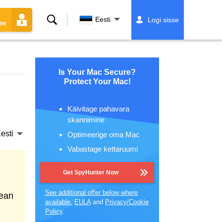
Otsing
Eesti
Logi sisse
ine
Is Your Mac Secure?
Protect Your Mac!
Käivitage pahavara
skannimine
esti
Optimeerige oma Mac
Vabastage kettaruumi
Get SpyHunter Now
See additional offer below where
lean
available.
EULA
and
Privacy/Cookie
Policy
.