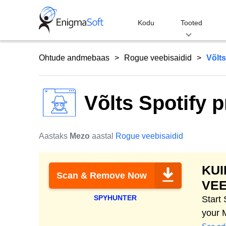
Skip
to
Kodu
Tooted
content
Ohtude andmebaas
Rogue veebisaidid
Võlts
Võlts Spotify p
Aastaks
Mezo
aastal
Rogue veebisaidid
KU
Scan & Remove Now
VEE
SPYHUNTER
Start
your 