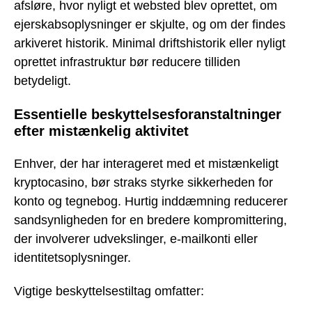
afsløre, hvor nyligt et websted blev oprettet, om
ejerskabsoplysninger er skjulte, og om der findes
arkiveret historik. Minimal driftshistorik eller nyligt
oprettet infrastruktur bør reducere tilliden
betydeligt.
Essentielle beskyttelsesforanstaltninger
efter mistænkelig aktivitet
Enhver, der har interageret med et mistænkeligt
kryptocasino, bør straks styrke sikkerheden for
konto og tegnebog. Hurtig inddæmning reducerer
sandsynligheden for en bredere kompromittering,
der involverer udvekslinger, e-mailkonti eller
identitetsoplysninger.
Vigtige beskyttelsestiltag omfatter: