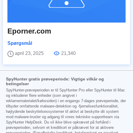
Eporner.com
Spørgsmål
april 23, 2025
21,340
SpyHunter gratis prøveperiode: Vigtige vilkår og
betingelser
SpyHunter-prøveperioden er til SpyHunter Pro eller SpyHunter til Mac
og inkluderer flere enheder (som angivet i
reklamematerialet/købssiden) i en engangs 7-dages prøveperiode, der
tilbyder omfattende malware-detektion og -fjernelsesfunktionalitet,
højtydende beskyttelsessystemer til aktivt at beskytte dit system
mod malware-trusler og adgang til vores tekniske supportteam via
SpyHunter HelpDesk. Du vil ikke blive opkrævet på forhånd i
prøveperioden, selvom et kreditkort er påkrævet for at aktivere