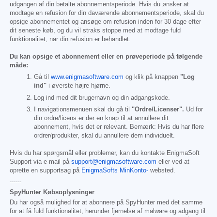
udgangen af din betalte abonnementsperiode. Hvis du ønsker at
modtage en refusion for din daværende abonnementsperiode, skal du
opsige abonnementet og ansøge om refusion inden for 30 dage efter
dit seneste køb, og du vil straks stoppe med at modtage fuld
funktionalitet, når din refusion er behandlet.
Du kan opsige et abonnement eller en prøveperiode på følgende
måde:
Gå til
www.enigmasoftware.com
og klik på knappen
"Log
ind"
i øverste højre hjørne.
Log ind med dit brugernavn og din adgangskode.
I navigationsmenuen skal du gå til
"Ordre/Licenser".
Ud for
din ordre/licens er der en knap til at annullere dit
abonnement, hvis det er relevant. Bemærk: Hvis du har flere
ordrer/produkter, skal du annullere dem individuelt.
Hvis du har spørgsmål eller problemer, kan du kontakte EnigmaSoft
Support via e-mail på
support@enigmasoftware.com
eller ved at
oprette en supportsag på
EnigmaSofts MinKonto-
websted.
------
SpyHunter Købsoplysninger
Du har også mulighed for at abonnere på SpyHunter med det samme
for at få fuld funktionalitet, herunder fjernelse af malware og adgang til