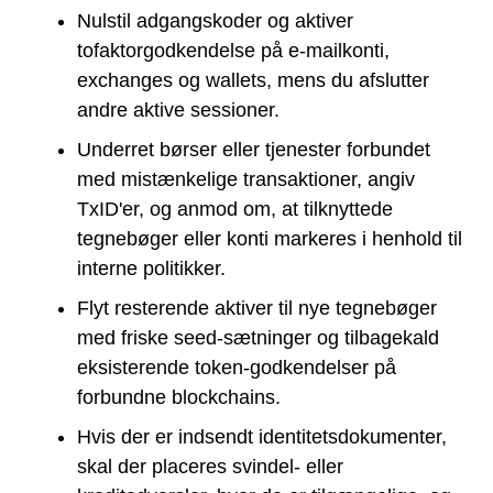
Nulstil adgangskoder og aktiver
tofaktorgodkendelse på e-mailkonti,
exchanges og wallets, mens du afslutter
andre aktive sessioner.
Underret børser eller tjenester forbundet
med mistænkelige transaktioner, angiv
TxID'er, og anmod om, at tilknyttede
tegnebøger eller konti markeres i henhold til
interne politikker.
Flyt resterende aktiver til nye tegnebøger
med friske seed-sætninger og tilbagekald
eksisterende token-godkendelser på
forbundne blockchains.
Hvis der er indsendt identitetsdokumenter,
skal der placeres svindel- eller