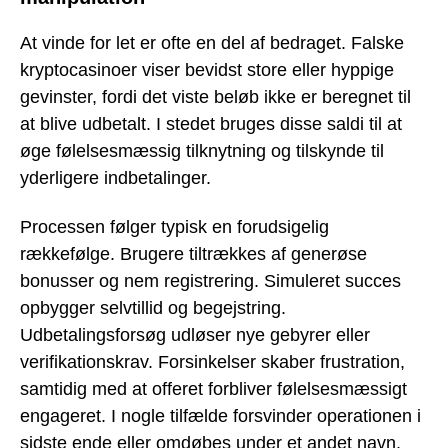
At vinde for let er ofte en del af bedraget. Falske
kryptocasinoer viser bevidst store eller hyppige
gevinster, fordi det viste beløb ikke er beregnet til
at blive udbetalt. I stedet bruges disse saldi til at
øge følelsesmæssig tilknytning og tilskynde til
yderligere indbetalinger.
Processen følger typisk en forudsigelig
rækkefølge. Brugere tiltrækkes af generøse
bonusser og nem registrering. Simuleret succes
opbygger selvtillid og begejstring.
Udbetalingsforsøg udløser nye gebyrer eller
verifikationskrav. Forsinkelser skaber frustration,
samtidig med at offeret forbliver følelsesmæssigt
engageret. I nogle tilfælde forsvinder operationen i
sidste ende eller omdøbes under et andet navn.