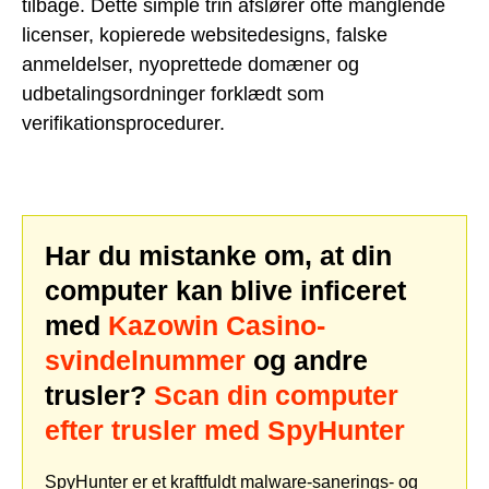
tilbage. Dette simple trin afslører ofte manglende
licenser, kopierede websitedesigns, falske
anmeldelser, nyoprettede domæner og
udbetalingsordninger forklædt som
verifikationsprocedurer.
Har du mistanke om, at din
computer kan blive inficeret
med
Kazowin Casino-
svindelnummer
og andre
trusler?
Scan din computer
efter trusler med SpyHunter
SpyHunter er et kraftfuldt malware-sanerings- og