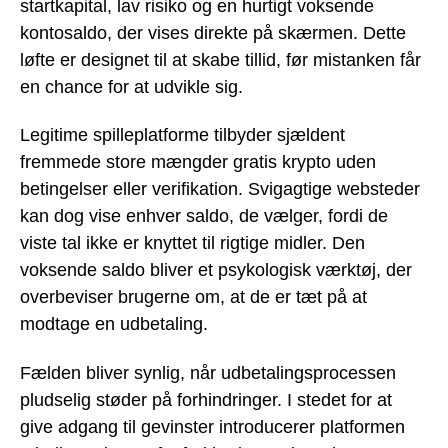
startkapital, lav risiko og en hurtigt voksende
kontosaldo, der vises direkte på skærmen. Dette
løfte er designet til at skabe tillid, før mistanken får
en chance for at udvikle sig.
Legitime spilleplatforme tilbyder sjældent
fremmede store mængder gratis krypto uden
betingelser eller verifikation. Svigagtige websteder
kan dog vise enhver saldo, de vælger, fordi de
viste tal ikke er knyttet til rigtige midler. Den
voksende saldo bliver et psykologisk værktøj, der
overbeviser brugerne om, at de er tæt på at
modtage en udbetaling.
Fælden bliver synlig, når udbetalingsprocessen
pludselig støder på forhindringer. I stedet for at
give adgang til gevinster introducerer platformen