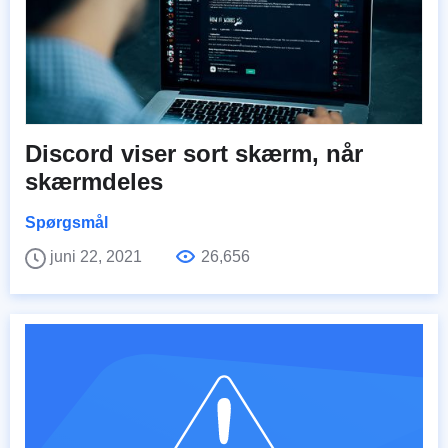
Discord viser sort skærm, når
skærmdeles
Spørgsmål
juni 22, 2021
26,656