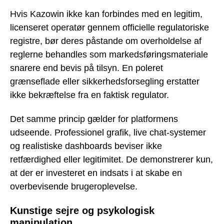
Hvis Kazowin ikke kan forbindes med en legitim,
licenseret operatør gennem officielle regulatoriske
registre, bør deres påstande om overholdelse af
reglerne behandles som markedsføringsmateriale
snarere end bevis på tilsyn. En poleret
grænseflade eller sikkerhedsforsegling erstatter
ikke bekræftelse fra en faktisk regulator.
Det samme princip gælder for platformens
udseende. Professionel grafik, live chat-systemer
og realistiske dashboards beviser ikke
retfærdighed eller legitimitet. De demonstrerer kun,
at der er investeret en indsats i at skabe en
overbevisende brugeroplevelse.
Kunstige sejre og psykologisk
manipulation