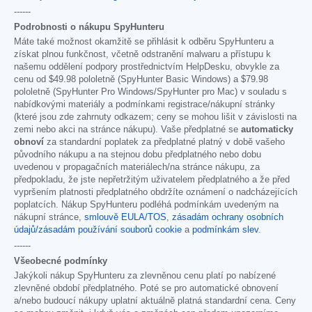
------
Podrobnosti o nákupu SpyHunteru
Máte také možnost okamžitě se přihlásit k odběru SpyHunteru a
získat plnou funkčnost, včetně odstranění malwaru a přístupu k
našemu oddělení podpory prostřednictvím HelpDesku, obvykle za
cenu od
$49.98
pololetně (SpyHunter Basic Windows) a
$79.98
pololetně (SpyHunter Pro Windows/SpyHunter pro Mac) v souladu s
nabídkovými materiály a podmínkami registrace/nákupní stránky
(které jsou zde zahrnuty odkazem; ceny se mohou lišit v závislosti na
zemi nebo akci na stránce nákupu). Vaše předplatné se
automaticky
obnoví
za standardní poplatek za předplatné platný v době vašeho
původního nákupu a na stejnou dobu předplatného nebo dobu
uvedenou v propagačních materiálech/na stránce nákupu, za
předpokladu, že jste nepřetržitým uživatelem předplatného a že před
vypršením platnosti předplatného obdržíte oznámení o nadcházejících
poplatcích. Nákup SpyHunteru podléhá podmínkám uvedeným na
nákupní stránce,
smlouvě EULA/TOS
,
zásadám ochrany osobních
údajů/zásadám používání souborů cookie
a
podmínkám slev
.
------
Všeobecné podmínky
Jakýkoli nákup SpyHunteru za zlevněnou cenu platí po nabízené
zlevněné období předplatného. Poté se pro automatické obnovení
a/nebo budoucí nákupy uplatní aktuálně platná standardní cena. Ceny