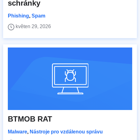
schránky
Phishing
,
Spam
květen 29, 2026
BTMOB RAT
Malware
,
Nástroje pro vzdálenou správu