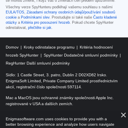
se mohou změnit, i když vás o změnách cen předem upozorníme.
Všechny verze SpyHunteru podléhají vašemu souhlasu s našimi
EULA/TOS
,
Zásadami ochrany osobních údajů/používání souborů
cookie
a
Podmínkami slev
. Prostudujte si také naše
Často kladené
otázky
a
Kritéria pro posouzení hrozeb
. Pokud chcete SpyHunter
odinstalovat,
přečtěte si jak
.
Domov
Kroky odinstalace programu
Kritéria hodnocení
hrozeb SpyHunter
SpyHunter Dodatečné smluvní podmínky
RegHunter Další smluvní podmínky
Sídlo: 1 Castle Street, 3. patro, Dublin 2 D02XD82 Irsko.
EnigmaSoft Limited, Private Company Limited prostřednictvím
akcií, registrační číslo společnosti 597114.
Mac a MacOS jsou ochranné známky společnosti Apple Inc.
registrované v USA a dalších zemích.
Copyright 2016-
2026
. EnigmaSoft Ltd. Všechna práva
Enigmasoftware.com uses cookies to provide you with a
vyhrazena.
better browsing experience and analyze how users navigate