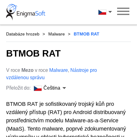
Skip
to
Čeština
content
Databáze hrozeb
Malware
BTMOB RAT
BTMOB RAT
V roce
Mezo
v roce
Malware
,
Nástroje pro
vzdálenou správu
Přeložit do:
Čeština
BTMOB RAT je sofistikovaný trojský kůň pro
vzdálený přístup (RAT) pro Android distribuovaný
prostřednictvím modelu Malware-as-a-Service
(MaaS). Tento malware, poprvé zdokumentovaný
výzkumníky v oblasti kybernetické bezpečnosti v