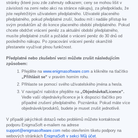
stránky (které jsou zde zahrnuty odkazem; ceny se mohou lišit v
závislosti na zemi nebo akci na stránce nákupu), za předpokladu, že
jste nepřetržitým uživatelem předplatného. Uživatelé placeného
předplatného, pokud předplatné zruší, budou mít i nadále přístup ke
svým produktům až do konce placeného období předplatného. Pokud
chcete obdržet vrácení peněz za aktuální období předplatného,
musíte předplatné zrušit a požádat o vrácení peněz do 30 dnů od
posledního nákupu. Po zpracování vrácení peněz okamžitě
přestanete využívat plnou funkčnost.
Předplatné nebo zkušební verzi můžete zrušit následujícím
způsobem:
Přejděte na
www.enigmasoftware.com
a klikněte na tlačítko
„Přihlásit se“
v pravém horním rohu.
Přihlaste se pomocí svého uživatelského jména a hesla.
V navigační nabídce přejděte na
„Objednávka/Licence“.
Vedle vaší objednávky/licence je k dispozici tlačítko pro
případné zrušení předplatného. Poznámka: Pokud máte více
objednávek/produktů, budete je muset zrušit jednotlivě.
V případě jakýchkoli dotazů nebo problémů můžete kontaktovat
podporu EnigmaSoft e-mailem na adrese
support@enigmasoftware.com
nebo otevřením tiketu podpory na
webových stránkách
EnigmaSoft v sekci Můj účet
.