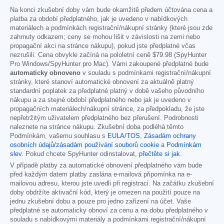
Na konci zkušební doby vám bude okamžitě předem účtována cena a
platba za období předplatného, jak je uvedeno v nabídkových
materiálech a podmínkách registrační/nákupní stránky (které jsou zde
zahrnuty odkazem; ceny se mohou lišit v závislosti na zemi nebo
propagační akci na stránce nákupu), pokud jste předplatné včas
nezrušili. Cena obvykle začíná na pololetní ceně
$79.98
(SpyHunter
Pro Windows/SpyHunter pro Mac). Vámi zakoupené předplatné bude
automaticky obnoveno
v souladu s podmínkami registrační/nákupní
stránky, které stanoví automatické obnovení za aktuálně platný
standardní poplatek za předplatné platný v době vašeho původního
nákupu a za stejné období předplatného nebo jak je uvedeno v
propagačních materiálech/nákupní stránce, za předpokladu, že jste
nepřetržitým uživatelem předplatného bez přerušení. Podrobnosti
naleznete na stránce nákupu. Zkušební doba podléhá těmto
Podmínkám, vašemu souhlasu s
EULA/TOS
,
Zásadám ochrany
osobních údajů/zásadám používání souborů cookie
a
Podmínkám
slev
. Pokud chcete SpyHunter odinstalovat,
přečtěte si jak
.
V případě platby za automatické obnovení předplatného vám bude
před každým datem platby zaslána e-mailová připomínka na e-
mailovou adresu, kterou jste uvedli při registraci. Na začátku zkušební
doby obdržíte aktivační kód, který je omezen na použití pouze na
jednu zkušební dobu a pouze pro jedno zařízení na účet. Vaše
předplatné se automaticky obnoví za cenu a na dobu předplatného v
souladu s nabídkovými materiály a podmínkami registrační/nákupní