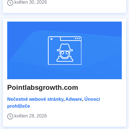
květen 30, 2026
Pointlabsgrowth.com
Nečestné webové stránky
,
Adware
,
Únosci
prohlížeče
květen 28, 2026