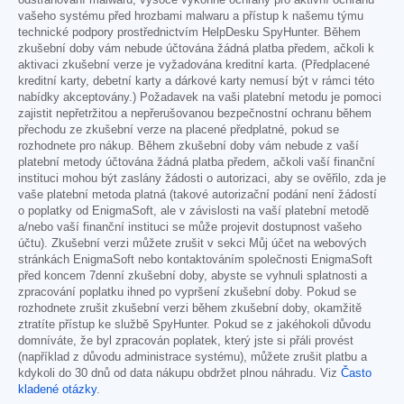
odstraňování malwaru, vysoce výkonné ochrany pro aktivní ochranu
vašeho systému před hrozbami malwaru a přístup k našemu týmu
technické podpory prostřednictvím HelpDesku SpyHunter. Během
zkušební doby vám nebude účtována žádná platba předem, ačkoli k
aktivaci zkušební verze je vyžadována kreditní karta. (Předplacené
kreditní karty, debetní karty a dárkové karty nemusí být v rámci této
nabídky akceptovány.) Požadavek na vaši platební metodu je pomoci
zajistit nepřetržitou a nepřerušovanou bezpečnostní ochranu během
přechodu ze zkušební verze na placené předplatné, pokud se
rozhodnete pro nákup. Během zkušební doby vám nebude z vaší
platební metody účtována žádná platba předem, ačkoli vaší finanční
instituci mohou být zaslány žádosti o autorizaci, aby se ověřilo, zda je
vaše platební metoda platná (takové autorizační podání není žádostí
o poplatky od EnigmaSoft, ale v závislosti na vaší platební metodě
a/nebo vaší finanční instituci se může projevit dostupnost vašeho
účtu). Zkušební verzi můžete zrušit v sekci Můj účet na webových
stránkách EnigmaSoft nebo kontaktováním společnosti EnigmaSoft
před koncem 7denní zkušební doby, abyste se vyhnuli splatnosti a
zpracování poplatku ihned po vypršení zkušební doby. Pokud se
rozhodnete zrušit zkušební verzi během zkušební doby, okamžitě
ztratíte přístup ke službě SpyHunter. Pokud se z jakéhokoli důvodu
domníváte, že byl zpracován poplatek, který jste si přáli provést
(například z důvodu administrace systému), můžete zrušit platbu a
kdykoli do 30 dnů od data nákupu obdržet plnou náhradu. Viz
Často
kladené otázky
.