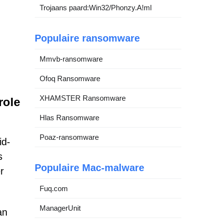
Trojaans paard:Win32/Phonzy.A!ml
Populaire ransomware
Mmvb-ransomware
Ofoq Ransomware
XHAMSTER Ransomware
role
Hlas Ransomware
Poaz-ransomware
id-
s
Populaire Mac-malware
r
Fuq.com
ManagerUnit
an