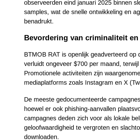
observeerden eind januari 2025 binnen 
samples, wat de snelle ontwikkeling en a
benadrukt.
Bevordering van criminaliteit e
BTMOB RAT is openlijk geadverteerd op d
verluidt ongeveer $700 per maand, terwij
Promotionele activiteiten zijn waargeno
mediaplatforms zoals Instagram en X (Twi
De meeste gedocumenteerde campagnes war
hoewel er ook phishing-aanvallen plaatsvo
campagnes deden zich voor als lokale bel
geloofwaardigheid te vergroten en slachtof
downloaden.