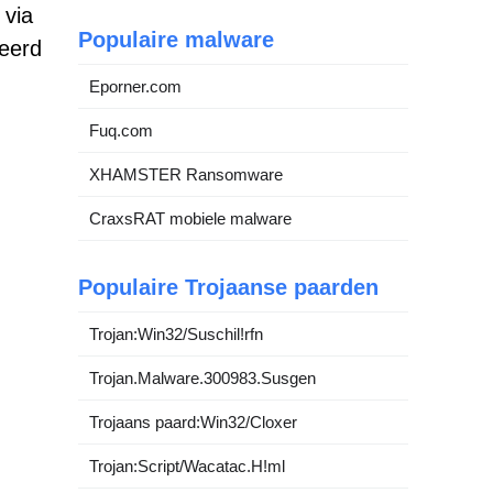
 via
Populaire malware
eerd
Eporner.com
Fuq.com
XHAMSTER Ransomware
CraxsRAT mobiele malware
Populaire Trojaanse paarden
Trojan:Win32/Suschil!rfn
Trojan.Malware.300983.Susgen
Trojaans paard:Win32/Cloxer
Trojan:Script/Wacatac.H!ml