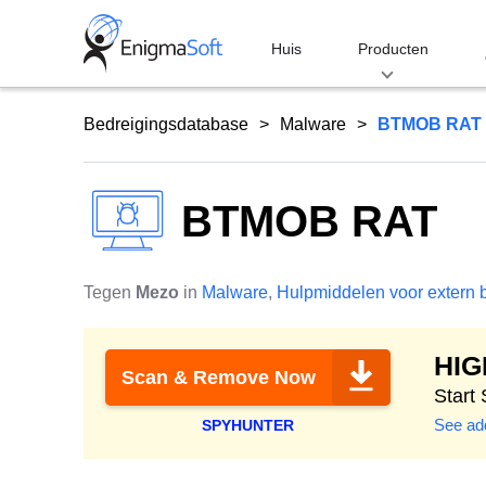
Skip
to
Huis
Producten
content
Bedreigingsdatabase
Malware
BTMOB RAT
BTMOB RAT
Tegen
Mezo
in
Malware
,
Hulpmiddelen voor extern 
HI
Scan & Remove Now
Start
See add
SPYHUNTER