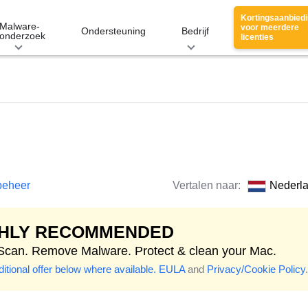
Kortingsaanbied
Malware-
voor meerdere
Ondersteuning
Bedrijf
onderzoek
licenties
beheer
Vertalen naar:
Nederl
GHLY RECOMMENDED
 Scan. Remove Malware. Protect & clean your Mac.
itional offer below where available.
EULA
and
Privacy/Cookie Policy
.