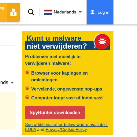
ing
Zoeken
Nederlands
Log in
Kunt u malware
niet verwijderen?
Problemen met moeilijk te
verwijderen malware:
Browser voor kapingen en
omleidingen
ands
Vervelende, ongewenste pop-ups
Computer loopt vast of loopt vast
SpyHunter downloaden
See additional offer below where available.
EULA
and
Privacy/Cookie Policy
.