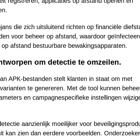
it registreren, applicaties op afstand openen en
en.
ans die zich uitsluitend richten op financiële diefsta
den voor beheer op afstand, waardoor geïnfecteer
t op afstand bestuurbare bewakingsapparaten.
tworpen om detectie te omzeilen.
n APK-bestanden stelt klanten in staat om met
arianten te genereren. Met de tool kunnen behee
meters en campagnespecifieke instellingen wijzig
tectie aanzienlijk moeilijker voor beveiligingsprod
uit kan zien dan eerdere voorbeelden. Onderzoeke