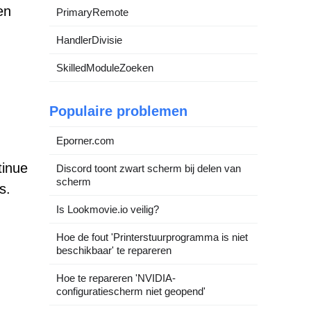
en
PrimaryRemote
HandlerDivisie
SkilledModuleZoeken
Populaire problemen
Eporner.com
tinue
Discord toont zwart scherm bij delen van
scherm
s.
Is Lookmovie.io veilig?
Hoe de fout 'Printerstuurprogramma is niet
beschikbaar' te repareren
Hoe te repareren 'NVIDIA-
configuratiescherm niet geopend'