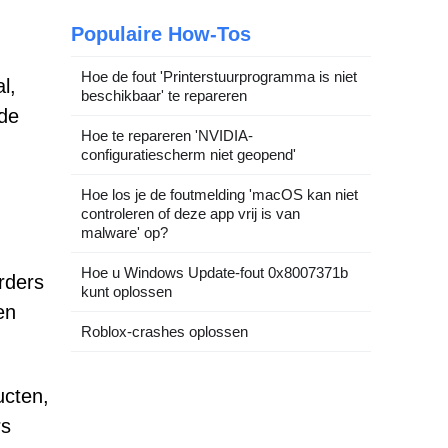
Populaire How-Tos
Hoe de fout 'Printerstuurprogramma is niet
l,
beschikbaar' te repareren
de
Hoe te repareren 'NVIDIA-
configuratiescherm niet geopend'
Hoe los je de foutmelding 'macOS kan niet
controleren of deze app vrij is van
malware' op?
Hoe u Windows Update-fout 0x8007371b
rders
kunt oplossen
en
Roblox-crashes oplossen
ucten,
rs