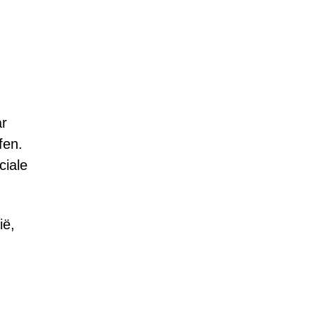
ar
fen.
ciale
ië,