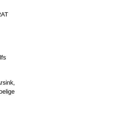
RAT
lfs
rsink,
oelige