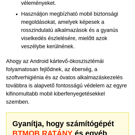
véleményeket.
Használjon megbízható mobil biztonsági
megoldásokat, amelyek képesek a
rosszindulatú alkalmazások és a gyanús
viselkedés észlelésére, mielőtt azok
veszélybe kerülnének.
Ahogy az Android kártevő-ökoszisztémái
folyamatosan fejlődnek, az éberség, a
szoftverhigiénia és az óvatos alkalmazáskezelés
továbbra is alapvető fontosságú védelem az egyre
kifinomultabb mobil kiberfenyegetésekkel
szemben.
Gyanítja, hogy számítógépét
BTMOB RATÁNY
és egyéb