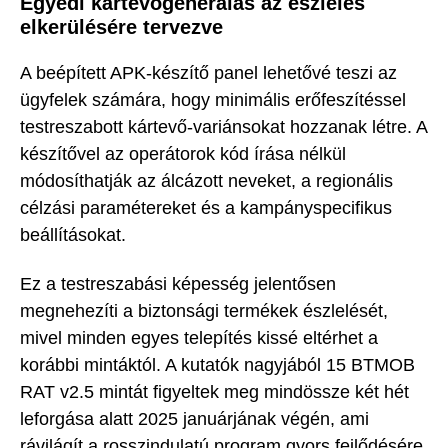
Egyedi kártevőgenerálás az észlelés
elkerülésére tervezve
A beépített APK-készítő panel lehetővé teszi az
ügyfelek számára, hogy minimális erőfeszítéssel
testreszabott kártevő-variánsokat hozzanak létre. A
készítővel az operátorok kód írása nélkül
módosíthatják az álcázott neveket, a regionális
célzási paramétereket és a kampányspecifikus
beállításokat.
Ez a testreszabási képesség jelentősen
megnehezíti a biztonsági termékek észlelését,
mivel minden egyes telepítés kissé eltérhet a
korábbi mintáktól. A kutatók nagyjából 15 BTMOB
RAT v2.5 mintát figyeltek meg mindössze két hét
leforgása alatt 2025 januárjának végén, ami
rávilágít a rosszindulatú program gyors fejlődésére