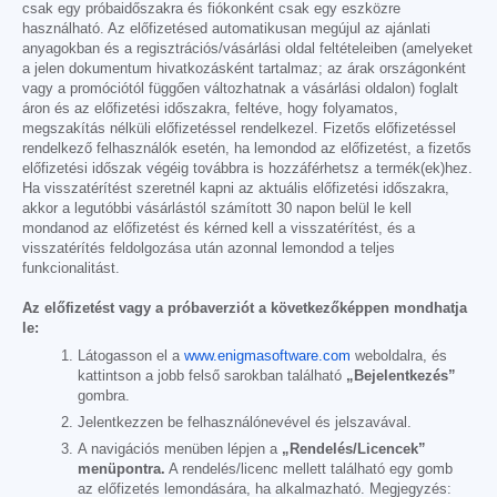
csak egy próbaidőszakra és fiókonként csak egy eszközre
használható. Az előfizetésed automatikusan megújul az ajánlati
anyagokban és a regisztrációs/vásárlási oldal feltételeiben (amelyeket
a jelen dokumentum hivatkozásként tartalmaz; az árak országonként
vagy a promóciótól függően változhatnak a vásárlási oldalon) foglalt
áron és az előfizetési időszakra, feltéve, hogy folyamatos,
megszakítás nélküli előfizetéssel rendelkezel. Fizetős előfizetéssel
rendelkező felhasználók esetén, ha lemondod az előfizetést, a fizetős
előfizetési időszak végéig továbbra is hozzáférhetsz a termék(ek)hez.
Ha visszatérítést szeretnél kapni az aktuális előfizetési időszakra,
akkor a legutóbbi vásárlástól számított 30 napon belül le kell
mondanod az előfizetést és kérned kell a visszatérítést, és a
visszatérítés feldolgozása után azonnal lemondod a teljes
funkcionalitást.
Az előfizetést vagy a próbaverziót a következőképpen mondhatja
le:
Látogasson el a
www.enigmasoftware.com
weboldalra, és
kattintson a jobb felső sarokban található
„Bejelentkezés”
gombra.
Jelentkezzen be felhasználónevével és jelszavával.
A navigációs menüben lépjen a
„Rendelés/Licencek”
menüpontra.
A rendelés/licenc mellett található egy gomb
az előfizetés lemondására, ha alkalmazható. Megjegyzés: