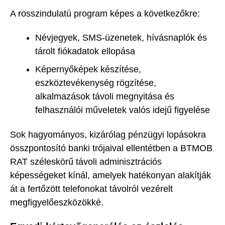
A rosszindulatú program képes a következőkre:
Névjegyek, SMS-üzenetek, hívásnaplók és
tárolt fiókadatok ellopása
Képernyőképek készítése,
eszköztevékenység rögzítése,
alkalmazások távoli megnyitása és
felhasználói műveletek valós idejű figyelése
Sok hagyományos, kizárólag pénzügyi lopásokra
összpontosító banki trójaival ellentétben a BTMOB
RAT széleskörű távoli adminisztrációs
képességeket kínál, amelyek hatékonyan alakítják
át a fertőzött telefonokat távolról vezérelt
megfigyelőeszközökké.