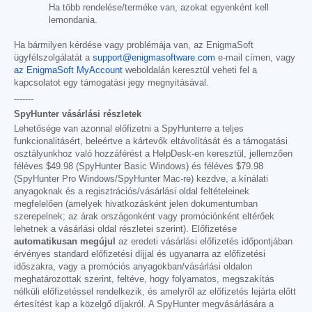
Ha több rendelése/terméke van, azokat egyenként kell
lemondania.
Ha bármilyen kérdése vagy problémája van, az EnigmaSoft
ügyfélszolgálatát a
support@enigmasoftware.com
e-mail címen, vagy
az EnigmaSoft MyAccount
weboldalán keresztül veheti fel a
kapcsolatot egy támogatási jegy megnyitásával.
-------
SpyHunter vásárlási részletek
Lehetősége van azonnal előfizetni a SpyHunterre a teljes
funkcionalitásért, beleértve a kártevők eltávolítását és a támogatási
osztályunkhoz való hozzáférést a HelpDesk-en keresztül, jellemzően
féléves
$49.98
(SpyHunter Basic Windows) és féléves
$79.98
(SpyHunter Pro Windows/SpyHunter Mac-re) kezdve, a kínálati
anyagoknak és a regisztrációs/vásárlási oldal feltételeinek
megfelelően (amelyek hivatkozásként jelen dokumentumban
szerepelnek; az árak országonként vagy promóciónként eltérőek
lehetnek a vásárlási oldal részletei szerint). Előfizetése
automatikusan megújul
az eredeti vásárlási előfizetés időpontjában
érvényes standard előfizetési díjjal és ugyanarra az előfizetési
időszakra, vagy a promóciós anyagokban/vásárlási oldalon
meghatározottak szerint, feltéve, hogy folyamatos, megszakítás
nélküli előfizetéssel rendelkezik, és amelyről az előfizetés lejárta előtt
értesítést kap a közelgő díjakról. A SpyHunter megvásárlására a