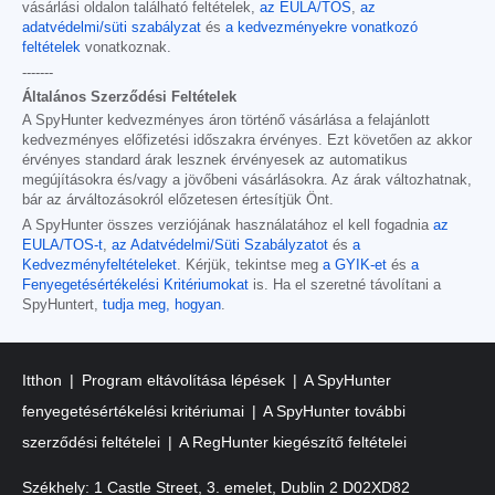
vásárlási oldalon található feltételek,
az EULA/TOS
,
az
adatvédelmi/süti szabályzat
és
a kedvezményekre vonatkozó
feltételek
vonatkoznak.
-------
Általános Szerződési Feltételek
A SpyHunter kedvezményes áron történő vásárlása a felajánlott
kedvezményes előfizetési időszakra érvényes. Ezt követően az akkor
érvényes standard árak lesznek érvényesek az automatikus
megújításokra és/vagy a jövőbeni vásárlásokra. Az árak változhatnak,
bár az árváltozásokról előzetesen értesítjük Önt.
A SpyHunter összes verziójának használatához el kell fogadnia
az
EULA/TOS-t
,
az Adatvédelmi/Süti Szabályzatot
és
a
Kedvezményfeltételeket
. Kérjük, tekintse meg
a GYIK-et
és
a
Fenyegetésértékelési Kritériumokat
is. Ha el szeretné távolítani a
SpyHuntert,
tudja meg, hogyan
.
Itthon
Program eltávolítása lépések
A SpyHunter
fenyegetésértékelési kritériumai
A SpyHunter további
szerződési feltételei
A RegHunter kiegészítő feltételei
Székhely: 1 Castle Street, 3. emelet, Dublin 2 D02XD82