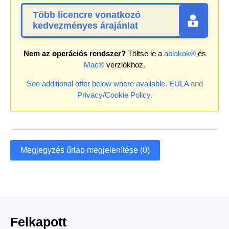
Több licencre vonatkozó
kedvezményes árajánlat
Nem az operációs rendszer?
Töltse le a
ablakok®
és
Mac®
verziókhoz.
See additional offer below where available.
EULA
and
Privacy/Cookie Policy
.
Megjegyzés űrlap megjelenítése (0)
Felkapott