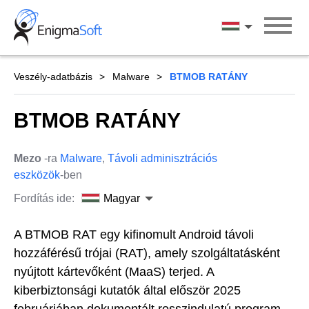
Skip
to
Magyar
content
Veszély-adatbázis
Malware
BTMOB RATÁNY
BTMOB RATÁNY
Mezo
-ra
Malware
,
Távoli adminisztrációs
eszközök
-ben
Fordítás ide:
Magyar
A BTMOB RAT egy kifinomult Android távoli
hozzáférésű trójai (RAT), amely szolgáltatásként
nyújtott kártevőként (MaaS) terjed. A
kiberbiztonsági kutatók által először 2025
februárjában dokumentált rosszindulatú program