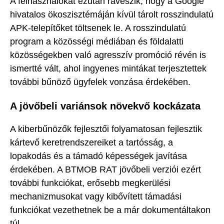
A felhasználókat ezután ráveszik, hogy a Google
hivatalos ökoszisztémáján kívül tárolt rosszindulatú
APK-telepítőket töltsenek le. A rosszindulatú
program a közösségi médiában és földalatti
közösségekben való agresszív promóció révén is
ismertté vált, ahol ingyenes mintákat terjesztettek
további bűnöző ügyfelek vonzása érdekében.
A jövőbeli variánsok növekvő kockázata
A kiberbűnözők fejlesztői folyamatosan fejlesztik
kártevő keretrendszereiket a tartósság, a
lopakodás és a támadó képességek javítása
érdekében. A BTMOB RAT jövőbeli verziói ezért
további funkciókat, erősebb megkerülési
mechanizmusokat vagy kibővített támadási
funkciókat vezethetnek be a már dokumentáltakon
túl.