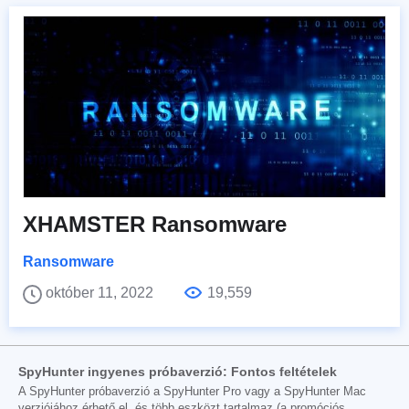
XHAMSTER Ransomware
Ransomware
október 11, 2022
19,559
SpyHunter ingyenes próbaverzió: Fontos feltételek
A SpyHunter próbaverzió a SpyHunter Pro vagy a SpyHunter Mac
verziójához érhető el, és több eszközt tartalmaz (a promóciós