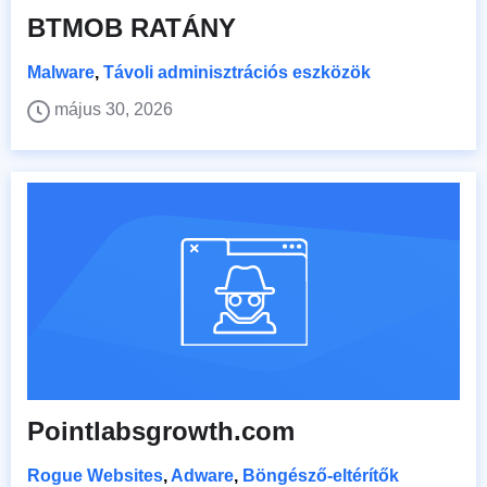
BTMOB RATÁNY
Malware
,
Távoli adminisztrációs eszközök
május 30, 2026
Pointlabsgrowth.com
Rogue Websites
,
Adware
,
Böngésző-eltérítők