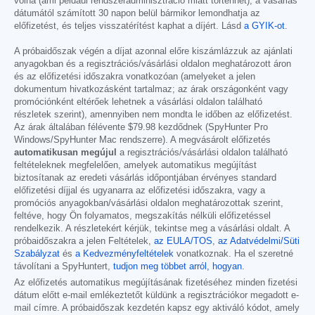
volna (ami például rendszeradminisztráció miatt történhet), a vásárlás
dátumától számított 30 napon belül bármikor lemondhatja az
előfizetést, és teljes visszatérítést kaphat a díjért. Lásd
a GYIK-ot
.
A próbaidőszak végén a díjat azonnal előre kiszámlázzuk az ajánlati
anyagokban és a regisztrációs/vásárlási oldalon meghatározott áron
és az előfizetési időszakra vonatkozóan (amelyeket a jelen
dokumentum hivatkozásként tartalmaz; az árak országonként vagy
promóciónként eltérőek lehetnek a vásárlási oldalon található
részletek szerint), amennyiben nem mondta le időben az előfizetést.
Az árak általában félévente
$79.98
kezdődnek (SpyHunter Pro
Windows/SpyHunter Mac rendszerre). A megvásárolt előfizetés
automatikusan megújul
a regisztrációs/vásárlási oldalon található
feltételeknek megfelelően, amelyek automatikus megújítást
biztosítanak az eredeti vásárlás időpontjában érvényes standard
előfizetési díjjal és ugyanarra az előfizetési időszakra, vagy a
promóciós anyagokban/vásárlási oldalon meghatározottak szerint,
feltéve, hogy Ön folyamatos, megszakítás nélküli előfizetéssel
rendelkezik. A részletekért kérjük, tekintse meg a vásárlási oldalt. A
próbaidőszakra a jelen Feltételek,
az EULA/TOS
,
az Adatvédelmi/Süti
Szabályzat
és
a Kedvezményfeltételek
vonatkoznak. Ha el szeretné
távolítani a SpyHuntert,
tudjon meg többet arról, hogyan
.
Az előfizetés automatikus megújításának fizetéséhez minden fizetési
dátum előtt e-mail emlékeztetőt küldünk a regisztrációkor megadott e-
mail címre. A próbaidőszak kezdetén kapsz egy aktiváló kódot, amely