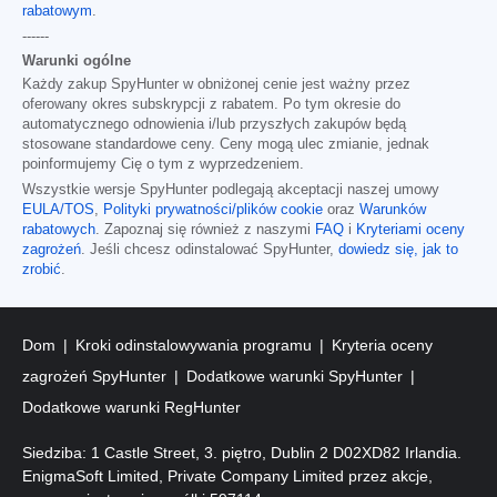
rabatowym
.
------
Warunki ogólne
Każdy zakup SpyHunter w obniżonej cenie jest ważny przez
oferowany okres subskrypcji z rabatem. Po tym okresie do
automatycznego odnowienia i/lub przyszłych zakupów będą
stosowane standardowe ceny. Ceny mogą ulec zmianie, jednak
poinformujemy Cię o tym z wyprzedzeniem.
Wszystkie wersje SpyHunter podlegają akceptacji naszej umowy
EULA/TOS
,
Polityki prywatności/plików cookie
oraz
Warunków
rabatowych
. Zapoznaj się również z naszymi
FAQ
i
Kryteriami oceny
zagrożeń
. Jeśli chcesz odinstalować SpyHunter,
dowiedz się, jak to
zrobić
.
Dom
Kroki odinstalowywania programu
Kryteria oceny
zagrożeń SpyHunter
Dodatkowe warunki SpyHunter
Dodatkowe warunki RegHunter
Siedziba: 1 Castle Street, 3. piętro, Dublin 2 D02XD82 Irlandia.
EnigmaSoft Limited, Private Company Limited przez akcje,