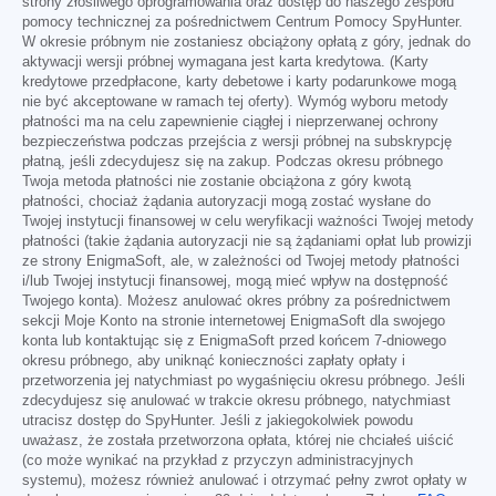
strony złośliwego oprogramowania oraz dostęp do naszego zespołu
pomocy technicznej za pośrednictwem Centrum Pomocy SpyHunter.
W okresie próbnym nie zostaniesz obciążony opłatą z góry, jednak do
aktywacji wersji próbnej wymagana jest karta kredytowa. (Karty
kredytowe przedpłacone, karty debetowe i karty podarunkowe mogą
nie być akceptowane w ramach tej oferty). Wymóg wyboru metody
płatności ma na celu zapewnienie ciągłej i nieprzerwanej ochrony
bezpieczeństwa podczas przejścia z wersji próbnej na subskrypcję
płatną, jeśli zdecydujesz się na zakup. Podczas okresu próbnego
Twoja metoda płatności nie zostanie obciążona z góry kwotą
płatności, chociaż żądania autoryzacji mogą zostać wysłane do
Twojej instytucji finansowej w celu weryfikacji ważności Twojej metody
płatności (takie żądania autoryzacji nie są żądaniami opłat lub prowizji
ze strony EnigmaSoft, ale, w zależności od Twojej metody płatności
i/lub Twojej instytucji finansowej, mogą mieć wpływ na dostępność
Twojego konta). Możesz anulować okres próbny za pośrednictwem
sekcji Moje Konto na stronie internetowej EnigmaSoft dla swojego
konta lub kontaktując się z EnigmaSoft przed końcem 7-dniowego
okresu próbnego, aby uniknąć konieczności zapłaty opłaty i
przetworzenia jej natychmiast po wygaśnięciu okresu próbnego. Jeśli
zdecydujesz się anulować w trakcie okresu próbnego, natychmiast
utracisz dostęp do SpyHunter. Jeśli z jakiegokolwiek powodu
uważasz, że została przetworzona opłata, której nie chciałeś uiścić
(co może wynikać na przykład z przyczyn administracyjnych
systemu), możesz również anulować i otrzymać pełny zwrot opłaty w