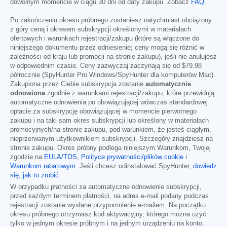
dowolnym momencie w ciągu 30 dni od daty zakupu. Zobacz
FAQ
.
Po zakończeniu okresu próbnego zostaniesz natychmiast obciążony
z góry ceną i okresem subskrypcji określonymi w materiałach
ofertowych i warunkach rejestracji/zakupu (które są włączone do
niniejszego dokumentu przez odniesienie; ceny mogą się różnić w
zależności od kraju lub promocji na stronie zakupu), jeśli nie anulujesz
w odpowiednim czasie. Ceny zazwyczaj zaczynają się od
$79.98
półrocznie (SpyHunter Pro Windows/SpyHunter dla komputerów Mac).
Zakupiona przez Ciebie subskrypcja zostanie
automatycznie
odnowiona
zgodnie z warunkami rejestracji/zakupu, które przewidują
automatyczne odnowienia po obowiązującej wówczas standardowej
opłacie za subskrypcję obowiązującej w momencie pierwotnego
zakupu i na taki sam okres subskrypcji lub określony w materiałach
promocyjnych/na stronie zakupu, pod warunkiem, że jesteś ciągłym,
nieprzerwanym użytkownikiem subskrypcji. Szczegóły znajdziesz na
stronie zakupu. Okres próbny podlega niniejszym Warunkom, Twojej
zgodzie na
EULA/TOS
,
Polityce prywatności/plików cookie
i
Warunkom rabatowym
. Jeśli chcesz odinstalować SpyHunter,
dowiedz
się, jak to zrobić
.
W przypadku płatności za automatyczne odnowienie subskrypcji,
przed każdym terminem płatności, na adres e-mail podany podczas
rejestracji zostanie wysłane przypomnienie e-mailem. Na początku
okresu próbnego otrzymasz kod aktywacyjny, którego można użyć
tylko w jednym okresie próbnym i na jednym urządzeniu na konto.