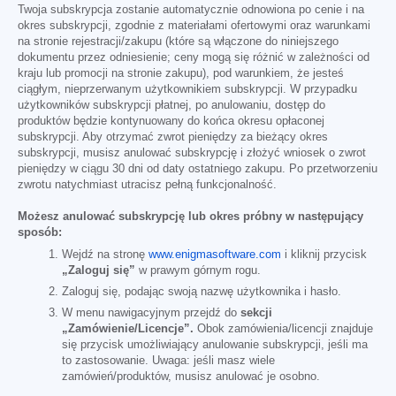
Twoja subskrypcja zostanie automatycznie odnowiona po cenie i na
okres subskrypcji, zgodnie z materiałami ofertowymi oraz warunkami
na stronie rejestracji/zakupu (które są włączone do niniejszego
dokumentu przez odniesienie; ceny mogą się różnić w zależności od
kraju lub promocji na stronie zakupu), pod warunkiem, że jesteś
ciągłym, nieprzerwanym użytkownikiem subskrypcji. W przypadku
użytkowników subskrypcji płatnej, po anulowaniu, dostęp do
produktów będzie kontynuowany do końca okresu opłaconej
subskrypcji. Aby otrzymać zwrot pieniędzy za bieżący okres
subskrypcji, musisz anulować subskrypcję i złożyć wniosek o zwrot
pieniędzy w ciągu 30 dni od daty ostatniego zakupu. Po przetworzeniu
zwrotu natychmiast utracisz pełną funkcjonalność.
Możesz anulować subskrypcję lub okres próbny w następujący
sposób:
Wejdź na stronę
www.enigmasoftware.com
i kliknij przycisk
„Zaloguj się”
w prawym górnym rogu.
Zaloguj się, podając swoją nazwę użytkownika i hasło.
W menu nawigacyjnym przejdź do
sekcji
„Zamówienie/Licencje”.
Obok zamówienia/licencji znajduje
się przycisk umożliwiający anulowanie subskrypcji, jeśli ma
to zastosowanie. Uwaga: jeśli masz wiele
zamówień/produktów, musisz anulować je osobno.