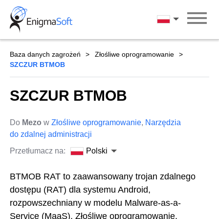
Skip
to
Polski
content
Baza danych zagrożeń
Złośliwe oprogramowanie
SZCZUR BTMOB
SZCZUR BTMOB
Do
Mezo
w
Złośliwe oprogramowanie
,
Narzędzia
do zdalnej administracji
Przetłumacz na:
Polski
BTMOB RAT to zaawansowany trojan zdalnego
dostępu (RAT) dla systemu Android,
rozpowszechniany w modelu Malware-as-a-
Service (MaaS). Złośliwe oprogramowanie,