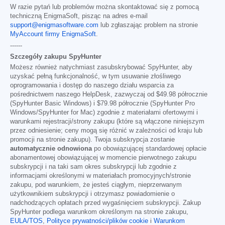
W razie pytań lub problemów można skontaktować się z pomocą
techniczną EnigmaSoft, pisząc na adres e-mail
support@enigmasoftware.com
lub zgłaszając problem na stronie
MyAccount firmy EnigmaSoft
.
------
Szczegóły zakupu SpyHunter
Możesz również natychmiast zasubskrybować SpyHunter, aby
uzyskać pełną funkcjonalność, w tym usuwanie złośliwego
oprogramowania i dostęp do naszego działu wsparcia za
pośrednictwem naszego HelpDesk, zazwyczaj od
$49.98
półrocznie
(SpyHunter Basic Windows) i
$79.98
półrocznie (SpyHunter Pro
Windows/SpyHunter for Mac) zgodnie z materiałami ofertowymi i
warunkami rejestracji/strony zakupu (które są włączone niniejszym
przez odniesienie; ceny mogą się różnić w zależności od kraju lub
promocji na stronie zakupu). Twoja subskrypcja zostanie
automatycznie odnowiona
po obowiązującej standardowej opłacie
abonamentowej obowiązującej w momencie pierwotnego zakupu
subskrypcji i na taki sam okres subskrypcji lub zgodnie z
informacjami określonymi w materiałach promocyjnych/stronie
zakupu, pod warunkiem, że jesteś ciągłym, nieprzerwanym
użytkownikiem subskrypcji i otrzymasz powiadomienie o
nadchodzących opłatach przed wygaśnięciem subskrypcji. Zakup
SpyHunter podlega warunkom określonym na stronie zakupu,
EULA/TOS
,
Polityce prywatności/plików cookie
i
Warunkom