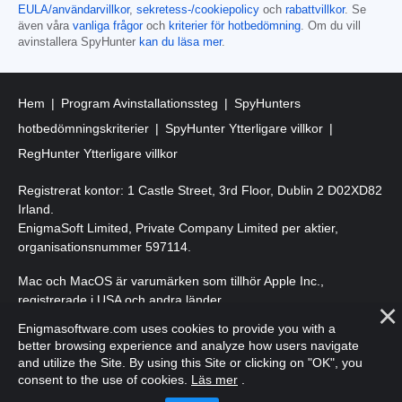
EULA/användarvillkor
,
sekretess-/cookiepolicy
och
rabattvillkor
. Se
även våra
vanliga frågor
och
kriterier för hotbedömning
. Om du vill
avinstallera SpyHunter
kan du läsa mer
.
Hem
Program Avinstallationssteg
SpyHunters
hotbedömningskriterier
SpyHunter Ytterligare villkor
RegHunter Ytterligare villkor
Registrerat kontor: 1 Castle Street, 3rd Floor, Dublin 2 D02XD82
Irland.
EnigmaSoft Limited, Private Company Limited per aktier,
organisationsnummer 597114.
Mac och MacOS är varumärken som tillhör Apple Inc.,
registrerade i USA och andra länder.
Enigmasoftware.com uses cookies to provide you with a
Upphovsrätt 2016-
2026
. EnigmaSoft Ltd. Med ensamrätt.
better browsing experience and analyze how users navigate
and utilize the Site. By using this Site or clicking on "OK", you
consent to the use of cookies.
Läs mer
.