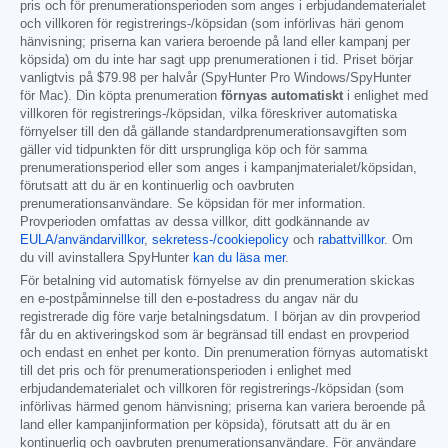
pris och för prenumerationsperioden som anges i erbjudandematerialet
och villkoren för registrerings-/köpsidan (som införlivas häri genom
hänvisning; priserna kan variera beroende på land eller kampanj per
köpsida) om du inte har sagt upp prenumerationen i tid. Priset börjar
vanligtvis på
$79.98
per halvår (SpyHunter Pro Windows/SpyHunter
för Mac). Din köpta prenumeration
förnyas automatiskt
i enlighet med
villkoren för registrerings-/köpsidan, vilka föreskriver automatiska
förnyelser till den då gällande standardprenumerationsavgiften som
gäller vid tidpunkten för ditt ursprungliga köp och för samma
prenumerationsperiod eller som anges i kampanjmaterialet/köpsidan,
förutsatt att du är en kontinuerlig och oavbruten
prenumerationsanvändare. Se köpsidan för mer information.
Provperioden omfattas av dessa villkor, ditt godkännande av
EULA/användarvillkor
,
sekretess-/cookiepolicy
och
rabattvillkor
. Om
du vill avinstallera SpyHunter
kan du läsa mer
.
För betalning vid automatisk förnyelse av din prenumeration skickas
en e-postpåminnelse till den e-postadress du angav när du
registrerade dig före varje betalningsdatum. I början av din provperiod
får du en aktiveringskod som är begränsad till endast en provperiod
och endast en enhet per konto. Din prenumeration förnyas automatiskt
till det pris och för prenumerationsperioden i enlighet med
erbjudandematerialet och villkoren för registrerings-/köpsidan (som
införlivas härmed genom hänvisning; priserna kan variera beroende på
land eller kampanjinformation per köpsida), förutsatt att du är en
kontinuerlig och oavbruten prenumerationsanvändare. För användare