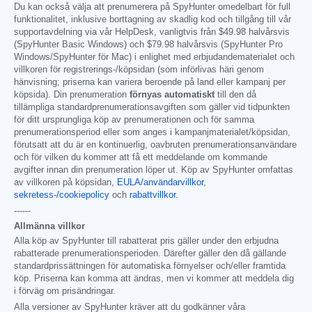
Du kan också välja att prenumerera på SpyHunter omedelbart för full
funktionalitet, inklusive borttagning av skadlig kod och tillgång till vår
supportavdelning via vår HelpDesk, vanligtvis från
$49.98
halvårsvis
(SpyHunter Basic Windows) och
$79.98
halvårsvis (SpyHunter Pro
Windows/SpyHunter för Mac) i enlighet med erbjudandematerialet och
villkoren för registrerings-/köpsidan (som införlivas häri genom
hänvisning; priserna kan variera beroende på land eller kampanj per
köpsida). Din prenumeration
förnyas automatiskt
till den då
tillämpliga standardprenumerationsavgiften som gäller vid tidpunkten
för ditt ursprungliga köp av prenumerationen och för samma
prenumerationsperiod eller som anges i kampanjmaterialet/köpsidan,
förutsatt att du är en kontinuerlig, oavbruten prenumerationsanvändare
och för vilken du kommer att få ett meddelande om kommande
avgifter innan din prenumeration löper ut. Köp av SpyHunter omfattas
av villkoren på köpsidan,
EULA/användarvillkor
,
sekretess-/cookiepolicy
och
rabattvillkor
.
------
Allmänna villkor
Alla köp av SpyHunter till rabatterat pris gäller under den erbjudna
rabatterade prenumerationsperioden. Därefter gäller den då gällande
standardprissättningen för automatiska förnyelser och/eller framtida
köp. Priserna kan komma att ändras, men vi kommer att meddela dig
i förväg om prisändringar.
Alla versioner av SpyHunter kräver att du godkänner våra