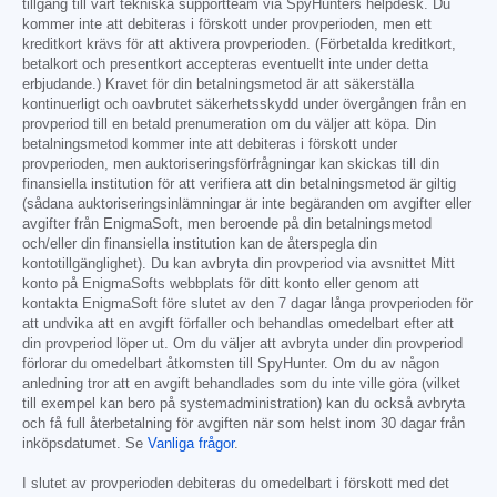
tillgång till vårt tekniska supportteam via SpyHunters helpdesk. Du
kommer inte att debiteras i förskott under provperioden, men ett
kreditkort krävs för att aktivera provperioden. (Förbetalda kreditkort,
betalkort och presentkort accepteras eventuellt inte under detta
erbjudande.) Kravet för din betalningsmetod är att säkerställa
kontinuerligt och oavbrutet säkerhetsskydd under övergången från en
provperiod till en betald prenumeration om du väljer att köpa. Din
betalningsmetod kommer inte att debiteras i förskott under
provperioden, men auktoriseringsförfrågningar kan skickas till din
finansiella institution för att verifiera att din betalningsmetod är giltig
(sådana auktoriseringsinlämningar är inte begäranden om avgifter eller
avgifter från EnigmaSoft, men beroende på din betalningsmetod
och/eller din finansiella institution kan de återspegla din
kontotillgänglighet). Du kan avbryta din provperiod via avsnittet Mitt
konto på EnigmaSofts webbplats för ditt konto eller genom att
kontakta EnigmaSoft före slutet av den 7 dagar långa provperioden för
att undvika att en avgift förfaller och behandlas omedelbart efter att
din provperiod löper ut. Om du väljer att avbryta under din provperiod
förlorar du omedelbart åtkomsten till SpyHunter. Om du av någon
anledning tror att en avgift behandlades som du inte ville göra (vilket
till exempel kan bero på systemadministration) kan du också avbryta
och få full återbetalning för avgiften när som helst inom 30 dagar från
inköpsdatumet. Se
Vanliga frågor
.
I slutet av provperioden debiteras du omedelbart i förskott med det