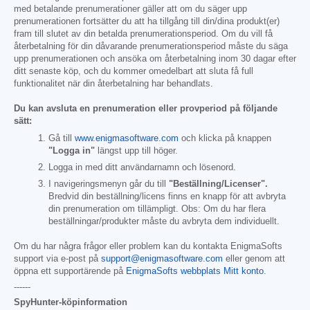
med betalande prenumerationer gäller att om du säger upp
prenumerationen fortsätter du att ha tillgång till din/dina produkt(er)
fram till slutet av din betalda prenumerationsperiod. Om du vill få
återbetalning för din dåvarande prenumerationsperiod måste du säga
upp prenumerationen och ansöka om återbetalning inom 30 dagar efter
ditt senaste köp, och du kommer omedelbart att sluta få full
funktionalitet när din återbetalning har behandlats.
Du kan avsluta en prenumeration eller provperiod på följande
sätt:
Gå till
www.enigmasoftware.com
och klicka på knappen
"Logga in"
längst upp till höger.
Logga in med ditt användarnamn och lösenord.
I navigeringsmenyn går du till
"Beställning/Licenser".
Bredvid din beställning/licens finns en knapp för att avbryta
din prenumeration om tillämpligt. Obs: Om du har flera
beställningar/produkter måste du avbryta dem individuellt.
Om du har några frågor eller problem kan du kontakta EnigmaSofts
support via e-post på
support@enigmasoftware.com
eller genom att
öppna ett supportärende på
EnigmaSofts webbplats Mitt konto
.
------
SpyHunter-köpinformation