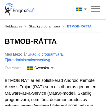
Skip
to
Svenska
content
Hotdatabas
Skadlig programvara
BTMOB-RÅTTA
BTMOB-RÅTTA
Med
Mezo
år
Skadlig programvara
,
Fjärradministrationsverktyg
Översätt till:
Svenska
BTMOB RAT är en sofistikerad Android Remote
Access Trojan (RAT) som distribueras genom en
Malware-as-a-Service (MaaS)-modell. Skadlig
programvara, som först dokumenterades av
cybersäkerhetsforskare i februari 2025, gör det