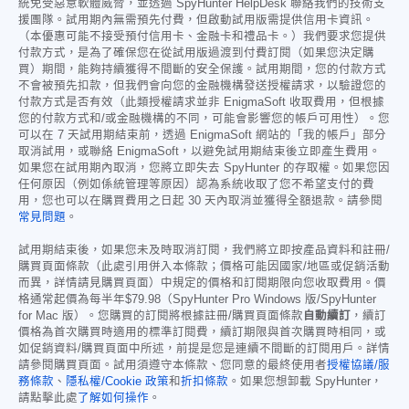
統免受惡意軟體威脅，並透過 SpyHunter HelpDesk 聯絡我們的技術支
援團隊。試用期內無需預先付費，但啟動試用版需提供信用卡資訊。
（本優惠可能不接受預付信用卡、金融卡和禮品卡。）我們要求您提供
付款方式，是為了確保您在從試用版過渡到付費訂閱（如果您決定購
買）期間，能夠持續獲得不間斷的安全保護。試用期間，您的付款方式
不會被預先扣款，但我們會向您的金融機構發送授權請求，以驗證您的
付款方式是否有效（此類授權請求並非 EnigmaSoft 收取費用，但根據
您的付款方式和/或金融機構的不同，可能會影響您的帳戶可用性）。您
可以在 7 天試用期結束前，透過 EnigmaSoft 網站的「我的帳戶」部分
取消試用，或聯絡 EnigmaSoft，以避免試用期結束後立即產生費用。
如果您在試用期內取消，您將立即失去 SpyHunter 的存取權。如果您因
任何原因（例如係統管理等原因）認為系統收取了您不希望支付的費
用，您也可以在購買費用之日起 30 天內取消並獲得全額退款。請參閱
常見問題
。
試用期結束後，如果您未及時取消訂閱，我們將立即按產品資料和註冊/
購買頁面條款（此處引用併入本條款；價格可能因國家/地區或促銷活動
而異，詳情請見購買頁面）中規定的價格和訂閱期限向您收取費用。價
格通常起價為每半年
$79.98
（SpyHunter Pro Windows 版/SpyHunter
for Mac 版）。您購買的訂閱將根據註冊/購買頁面條款
自動續訂
，續訂
價格為首次購買時適用的標準訂閱費，續訂期限與首次購買時相同，或
如促銷資料/購買頁面中所述，前提是您是連續不間斷的訂閱用戶。詳情
請參閱購買頁面。試用須遵守本條款、您同意的最終使用者
授權協議/服
務條款
、
隱私權/Cookie 政策
和
折扣條款
。如果您想卸載 SpyHunter，
請點擊此處
了解如何操作
。