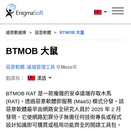
Skip
to
漢語
content
威脅數據庫
惡意軟體
BTMOB 大鼠
BTMOB 大鼠
惡意軟體
,
遠端管理工具
年
Mezo
年
翻譯為：
漢語
BTMOB RAT 是一款複雜的安卓遠端存取木馬
(RAT)，透過惡意軟體即服務 (MaaS) 模式分發。該
惡意軟體最早由網路安全研究人員於 2025 年 2 月
發現，它使網路犯罪分子無需任何技術專長或程式
設計知識即可購買或租用功能齊全的間諜工具包。