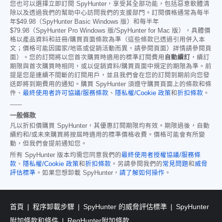
您也可以選擇立即訂閱 SpyHunter，享受其全部功能，包括惡意軟體清
除以及透過我們的幫助中心訪問我們的支援部門。訂閱價格通常為每半
年
$49.98
（SpyHunter Basic Windows 版）和每半年
$79.98
（SpyHunter Pro Windows 版/SpyHunter for Mac 版），具體價
格以產品資料和註冊/購買頁面條款為準（這些條款已透過引用併入本
文；價格可能因國家/地區或促銷活動而異，請參閱頁面）詳情請參閱頁
面）。您的訂閱將以您首次購買時適用的標準訂閱費用
自動續訂
，續訂
期限與首次購買時相同，或以促銷資料/購買頁面中規定的期限為準。前
提是您是連續不間斷的訂閱用戶，並且我們會在您的訂閱到期前向您發
送即將到期費用的通知。購買 SpyHunter 須遵守購買頁面上的條款和條
件、
最終使用者許可協議/服務條款
、
隱私權/Cookie 政策
和
折扣條款
。
------
一般條款
凡以折扣價購買 SpyHunter，其優惠訂閱期限均有效。期限過後，自動
續約和/或未來購買將按屆時適用的標準價格收費。價格可能會有所變
動，但我們會提前通知您。
所有 SpyHunter 版本均需您同意我們的
最終使用者授權協議/服務條
款
、
隱私權/Cookie 政策
和
折扣條款
。另請參閱我們的
常見問題
和
威脅
評估標準
。如果您想卸載 SpyHunter，
請了解如何操作
。
首頁
程序卸載步驟
SpyHunter 的威脅評估標準
SpyHunter
附加條款和條件
RegHunter附加條款