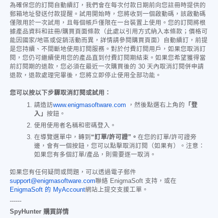
為確保您的訂閱自動續訂，我們會在每次付款日期前向您註冊時提供的
郵箱地址發送付款提醒。試用開始時，您將收到一個啟動碼，該啟動碼
僅限用於一次試用，且每個帳戶僅限在一台裝置上使用。您的訂閱將根
據產品資料和註冊/購買頁面條款（此處以引用方式納入本條款；價格可
能因國家/地區或促銷活動而異，詳情請參閱購買頁面）自動續訂，前提
是您持續、不間斷地使用訂閱服務。對於付費訂閱用戶，如果您取消訂
閱，您仍可繼續使用您的產品直到付費訂閱期結束。如果您希望獲得當
前訂閱期的退款，您必須在最近一次購買後的 30 天內取消訂閱併申請
退款，退款處理完畢後，您將立即停止使用全部功能。
您可以按以下步驟取消訂閱或試用：
請造訪
www.enigmasoftware.com
，然後點選右上角的
「登
入」
按鈕。
使用使用者名稱和密碼登入。
在導覽選單中，轉到
“訂單/許可證”。
在您的訂單/許可證旁
邊，會有一個按鈕，您可以點擊取消訂閱（如果有）。注意：
如果您有多個訂單/產品，則需要逐一取消。
如果您有任何疑問或問題，可以透過電子郵件
support@enigmasoftware.com
聯絡 EnigmaSoft 支持，或在
EnigmaSoft 的 MyAccount
網站上提交支援工單。
------
SpyHunter 購買詳情