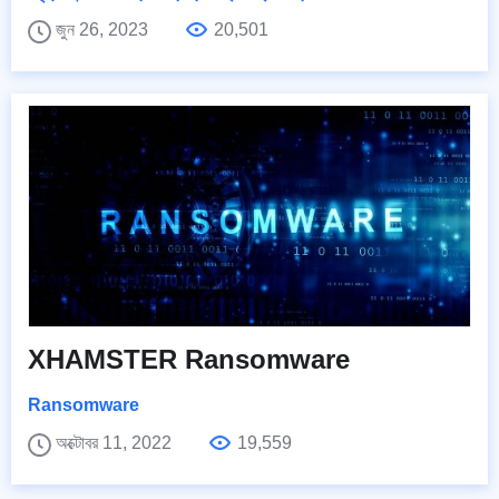
জুন 26, 2023
20,501
XHAMSTER Ransomware
Ransomware
অক্টোবর 11, 2022
19,559