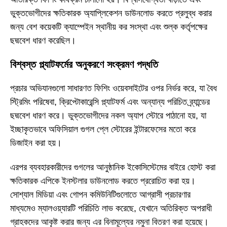
ভুক্তভোগীদের ক্ষতিকারক অ্যাপ্লিকেশন ডাউনলোড করতে প্রলুব্ধ করার
জন্য বেশ কয়েকটি ক্যাম্পেইন স্থানীয় কর সংস্থা এবং শুল্ক কর্তৃপক্ষের
ছদ্মবেশ ধারণ করেছিল।
বিশ্বস্ত প্ল্যাটফর্মের অনুকরণে সংক্রমণ পদ্ধতি
প্রচার অভিযানগুলো সাধারণত ফিশিং ওয়েবসাইটের ওপর নির্ভর করে, যা বৈধ
স্ট্রিমিং পরিষেবা, ক্রিপ্টোকারেন্সি প্ল্যাটফর্ম এবং অন্যান্য পরিচিত ব্র্যান্ডের
ছদ্মবেশ ধারণ করে। ভুক্তভোগীদের নকল অ্যাপ স্টোরে পাঠানো হয়, যা
ইচ্ছাকৃতভাবে অফিসিয়াল গুগল প্লে স্টোরের ইন্টারফেসের মতো করে
ডিজাইন করা হয়।
এরপর ব্যবহারকারীদের গুগলের আনুষ্ঠানিক ইকোসিস্টেমের বাইরে হোস্ট করা
ক্ষতিকারক এপিকে ইনস্টলার ডাউনলোড করতে প্ররোচিত করা হয়।
সোশ্যাল মিডিয়া এবং গোপন কমিউনিটিগুলোতে আগ্রাসী প্রচারণার
মাধ্যমেও ম্যালওয়্যারটি পরিচিতি লাভ করেছে, যেখানে অতিরিক্ত অপরাধী
গ্রাহকদের আকৃষ্ট করার জন্য এর বিনামূল্যের নমুনা বিতরণ করা হয়েছে।