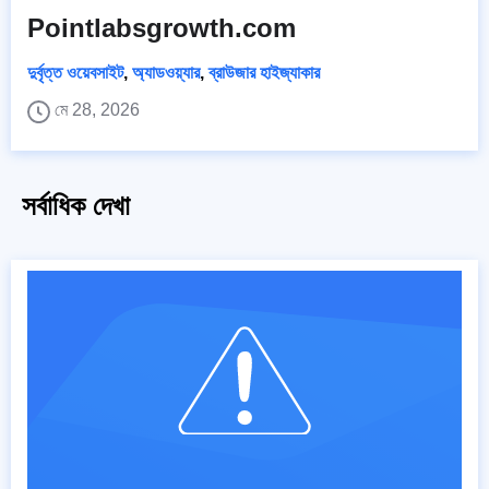
Pointlabsgrowth.com
দুর্বৃত্ত ওয়েবসাইট
,
অ্যাডওয়্যার
,
ব্রাউজার হাইজ্যাকার
মে 28, 2026
সর্বাধিক দেখা