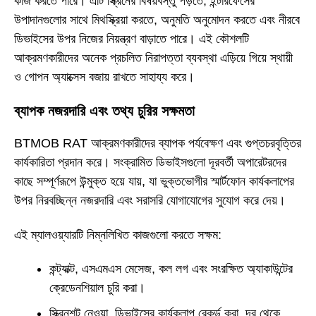
কাজ করতে পারে। এটি স্ক্রিনের বিষয়বস্তু পড়তে, ইন্টারফেসের
উপাদানগুলোর সাথে মিথস্ক্রিয়া করতে, অনুমতি অনুমোদন করতে এবং নীরবে
ডিভাইসের উপর নিজের নিয়ন্ত্রণ বাড়াতে পারে। এই কৌশলটি
আক্রমণকারীদের অনেক প্রচলিত নিরাপত্তা ব্যবস্থা এড়িয়ে গিয়ে স্থায়ী
ও গোপন অ্যাক্সেস বজায় রাখতে সাহায্য করে।
ব্যাপক নজরদারি এবং তথ্য চুরির সক্ষমতা
BTMOB RAT আক্রমণকারীদের ব্যাপক পর্যবেক্ষণ এবং গুপ্তচরবৃত্তির
কার্যকারিতা প্রদান করে। সংক্রামিত ডিভাইসগুলো দূরবর্তী অপারেটরদের
কাছে সম্পূর্ণরূপে উন্মুক্ত হয়ে যায়, যা ভুক্তভোগীর স্মার্টফোন কার্যকলাপের
উপর নিরবচ্ছিন্ন নজরদারি এবং সরাসরি যোগাযোগের সুযোগ করে দেয়।
এই ম্যালওয়্যারটি নিম্নলিখিত কাজগুলো করতে সক্ষম:
কন্ট্যাক্ট, এসএমএস মেসেজ, কল লগ এবং সংরক্ষিত অ্যাকাউন্টের
ক্রেডেনশিয়াল চুরি করা।
স্ক্রিনশট নেওয়া, ডিভাইসের কার্যকলাপ রেকর্ড করা, দূর থেকে