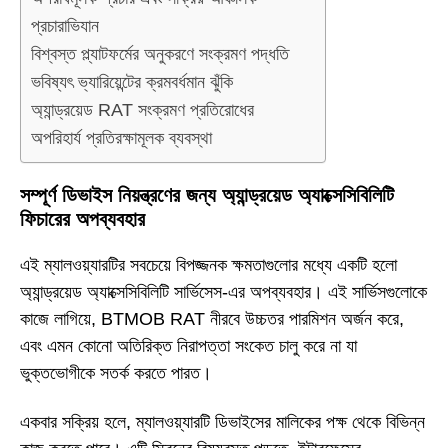
প্রচারাভিযান
বিশ্বস্ত প্ল্যাটফর্মের অনুকরণে সংক্রমণ পদ্ধতি
ভবিষ্যৎ ভ্যারিয়েন্টের ক্রমবর্ধমান ঝুঁকি
অ্যান্ড্রয়েড RAT সংক্রমণ প্রতিরোধের
অপরিহার্য প্রতিরক্ষামূলক ব্যবস্থা
সম্পূর্ণ ডিভাইস নিয়ন্ত্রণের জন্য অ্যান্ড্রয়েড অ্যাক্সেসিবিলিটি
ফিচারের অপব্যবহার
এই ম্যালওয়্যারটির সবচেয়ে বিপজ্জনক ক্ষমতাগুলোর মধ্যে একটি হলো
অ্যান্ড্রয়েড অ্যাক্সেসিবিলিটি সার্ভিসেস-এর অপব্যবহার। এই সার্ভিসগুলোকে
কাজে লাগিয়ে, BTMOB RAT নীরবে উচ্চতর পারমিশন অর্জন করে,
এবং এমন কোনো অতিরিক্ত নিরাপত্তা সংকেত চালু করে না যা
ভুক্তভোগীকে সতর্ক করতে পারত।
একবার সক্রিয় হলে, ম্যালওয়্যারটি ডিভাইসের মালিকের পক্ষ থেকে বিভিন্ন