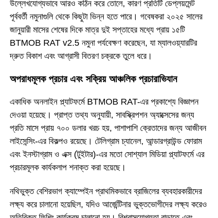
উল্লেখযোগ্যভাবে আরও কঠিন করে তোলে, কারণ প্রতিটি ডেপ্লয়মেন্ট
পূর্ববর্তী নমুনাগুলি থেকে কিছুটা ভিন্ন হতে পারে। গবেষকরা ২০২৫ সালের
জানুয়ারী মাসের শেষের দিকে মাত্র দুই সপ্তাহের মধ্যে প্রায় ১৫টি
BTMOB RAT v2.5 নমুনা পর্যবেক্ষণ করেছেন, যা ম্যালওয়্যারটির
দ্রুত বিকাশ এবং আগ্রাসী বিতরণ চক্রকে তুলে ধরে।
অপরাধমূলক প্রচার এবং সক্রিয় আঞ্চলিক প্রচারাভিযান
একাধিক অনলাইন প্ল্যাটফর্মে BTMOB RAT-এর প্রকাশ্যে বিজ্ঞাপন
দেওয়া হয়েছে। প্রাপ্ত তথ্য অনুযায়ী, সাবস্ক্রিপশন অ্যাক্সেসের জন্য
প্রতি মাসে প্রায় ৭০০ ডলার খরচ হয়, পাশাপাশি ক্রেতাদের জন্য আজীবন
লাইসেন্সিং-এর বিকল্পও রয়েছে। টেলিগ্রাম চ্যানেল, আন্ডারগ্রাউন্ড ফোরাম
এবং ইনস্টাগ্রাম ও এক্স (টুইটার)-এর মতো সোশ্যাল মিডিয়া প্ল্যাটফর্মে এর
প্রচারমূলক কার্যকলাপ শনাক্ত করা হয়েছে।
নথিভুক্ত বেশিরভাগ ক্যাম্পেইন প্রাথমিকভাবে ব্রাজিলের ব্যবহারকারীদের
লক্ষ্য করে চালানো হয়েছিল, যদিও আর্জেন্টিনার ভুক্তভোগীদের লক্ষ্য করেও
অতিরিক্ত ফিশিং কার্যক্রম চালানো হয়। বিশ্বাসযোগ্যতা বাড়াতে এবং