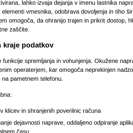
irana, lahko izvaja dejanja v imenu lastnika napr
elementi vmesnika, odobrava dovoljenja in tiho širi
 omogoča, da ohranijo trajen in prikrit dostop, hk
tne zaščite.
n kraje podatkov
nkcije spremljanja in vohunjenja. Okužene napr
jenim operaterjem, kar omogoča neprekinjen nadzo
ve na pametnem telefonu.
bna:
v klicev in shranjenih poverilnic računa
je dejavnosti naprave, oddaljeno odpiranje aplikac
ealnem času