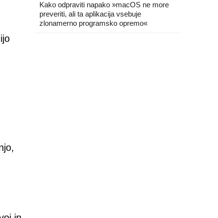
Kako odpraviti napako »macOS ne more
preveriti, ali ta aplikacija vsebuje
zlonamerno programsko opremo«
ijo
njo,
h
oj in