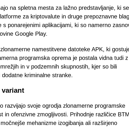
ajo na spletna mesta za lažno predstavljanje, ki se
 platforme za kriptovalute in druge prepoznavne bl
 s ponarejenimi aplikacijami, ki so namerno zasn
govine Google Play.
 zlonamerne namestitvene datoteke APK, ki gostuj
merna programska oprema je postala vidna tudi z
ežjih in v podzemnih skupnostih, kjer so bili
ili dodatne kriminalne stranke.
 variant
hno razvijajo svoje ogrodja zlonamerne programske
tost in ofenzivne zmogljivosti. Prihodnje različice B
 močnejše mehanizme izogibanja ali razširjeno