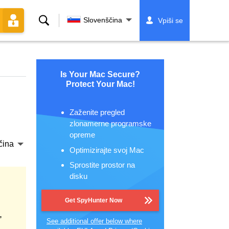
Iskanje
Slovenščina
Vpiši se
Is Your Mac Secure?
Protect Your Mac!
Zaženite pregled
zlonamerne programske
opreme
čina
Optimizirajte svoj Mac
Sprostite prostor na
disku
Get SpyHunter Now
,
See additional offer below where