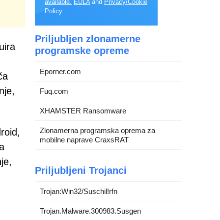
available.
EULA
and
Privacy/Cookie
Policy
.
Priljubljen zlonamerne
uira
programske opreme
Eporner.com
ča
nje,
Fuq.com
XHAMSTER Ransomware
Zlonamerna programska oprema za
roid,
mobilne naprave CraxsRAT
za
je,
Priljubljeni Trojanci
Trojan:Win32/Suschil!rfn
Trojan.Malware.300983.Susgen