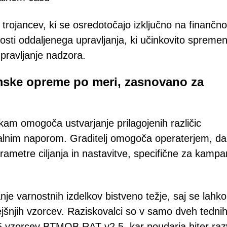
trojancev, ki se osredotočajo izključno na finančno
ti oddaljenega upravljanja, ki učinkovito spremen
pravljanje nadzora.
mske opreme po meri, zasnovano za
am omogoča ustvarjanje prilagojenih različic
nim naporom. Graditelj omogoča operaterjem, da
ametre ciljanja in nastavitve, specifične za kampa
nje varnostnih izdelkov bistveno težje, saj se lahko
ejšnjih vzorcev. Raziskovalci so v samo dveh tedni
15 vzorcev BTMOB RAT v2.5, kar poudarja hiter razv