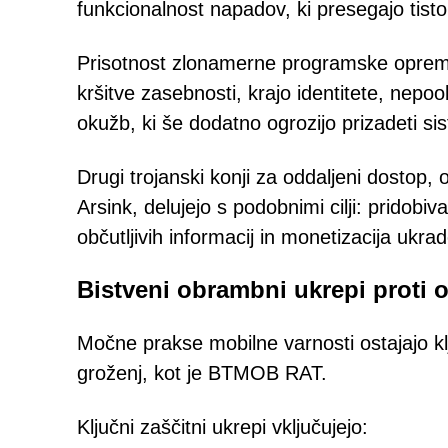
funkcionalnost napadov, ki presegajo tist
Prisotnost zlonamerne programske oprem
kršitve zasebnosti, krajo identitete, nepo
okužb, ki še dodatno ogrozijo prizadeti si
Drugi trojanski konji za oddaljeni dostop, 
Arsink, delujejo s podobnimi cilji: pridob
občutljivih informacij in monetizacija ukra
Bistveni obrambni ukrepi proti
Močne prakse mobilne varnosti ostajajo 
groženj, kot je BTMOB RAT.
Ključni zaščitni ukrepi vključujejo: