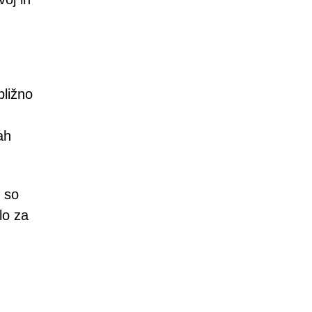
bližno
ah
 so
lo za