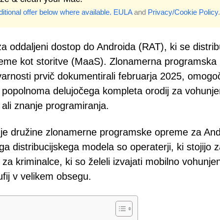
itional offer below where available.
EULA
and
Privacy/Cookie Policy
.
a oddaljeni dostop do Androida (RAT), ki se distrib
eme kot storitve (MaaS). Zlonamerna programska
 varnosti prvič dokumentirali februarja 2025, omogo
 popolnoma delujočega kompleta orodij za vohunje
 ali znanje programiranja.
jšnje družine zlonamerne programske opreme za And
distribucijskega modela so operaterji, ki stojijo 
 kriminalce, ki so želeli izvajati mobilno vohunjen
ufij v velikem obsegu.