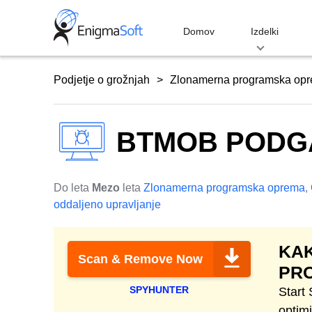
Skip
to
Domov
Izdelki
content
Podjetje o grožnjah
Zlonamerna programska op
BTMOB PODG
Do leta
Mezo
leta
Zlonamerna programska oprema
,
oddaljeno upravljanje
KAK
Scan & Remove Now
PR
SPYHUNTER
Start
optim