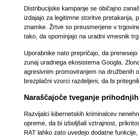
Distribucijske kampanje se običajno zanaš
izdajajo za legitimne storitve pretakanja,
znamke. Žrtve so preusmerjene v trgovine
tako, da spominjajo na uradni vmesnik tr
Uporabnike nato prepričajo, da prenesejo
zunaj uradnega ekosistema Googla. Zlona
agresivnim promoviranjem na družbenih omr
brezplačni vzorci razdeljeni, da bi pritegn
Naraščajoče tveganje prihodnjih
Razvijalci kibernetskih kriminalcev nene
opreme, da bi izboljšali vztrajnost, prikri
RAT lahko zato uvedejo dodatne funkcije,