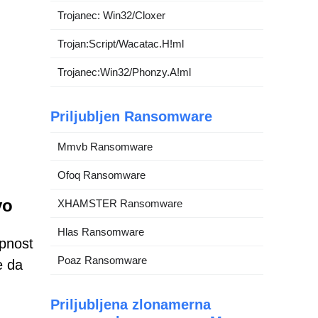
Trojanec: Win32/Cloxer
Trojan:Script/Wacatac.H!ml
Trojanec:Win32/Phonzy.A!ml
Priljubljen Ransomware
Mmvb Ransomware
Ofoq Ransomware
vo
XHAMSTER Ransomware
Hlas Ransomware
opnost
Poaz Ransomware
e da
Priljubljena zlonamerna