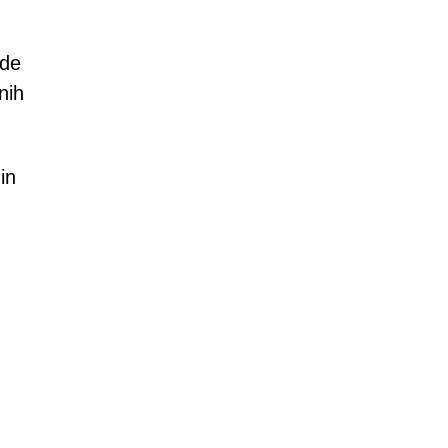
ude
nih
in