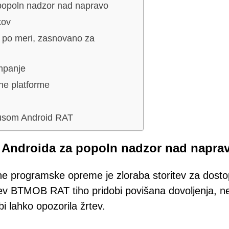
 popoln nadzor nad napravo
kov
 po meri, zasnovano za
ampanje
ne platforme
irusom Android RAT
i Androida za popoln nadzor nad napra
ne programske opreme je zloraba storitev za dost
itev BTMOB RAT tiho pridobi povišana dovoljenja, n
bi lahko opozorila žrtev.