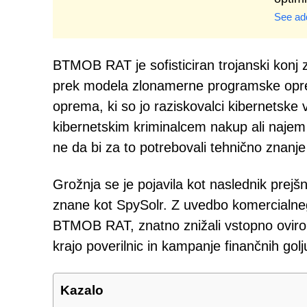
See add
BTMOB RAT je sofisticiran trojanski konj z
prek modela zlonamerne programske opr
oprema, ki so jo raziskovalci kibernetske
kibernetskim kriminalcem nakup ali najem
ne da bi za to potrebovali tehnično znanje
Grožnja se je pojavila kot naslednik pre
znane kot SpySolr. Z uvedbo komercialnega 
BTMOB RAT, znatno znižali vstopno oviro za
krajo poverilnic in kampanje finančnih golj
Kazalo