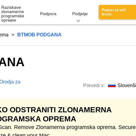
Raziskave
Popust za več
zlonamerne
Podpora
Podjetje
licenc
programske
opreme
rema
BTMOB PODGANA
ANA
Orodja za
Prevedi v:
Slovenš
O ODSTRANITI ZLONAMERNA
OGRAMSKA OPREMA
 Scan. Remove Zlonamerna programska oprema. Secure
ize & clean your Mac.