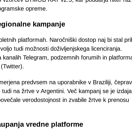
programske opreme.
regionalne kampanje
tnih platformah. Naročniški dostop naj bi stal pri
ljo tudi možnosti doživljenjskega licenciranja.
a kanalih Telegram, podzemnih forumih in platform
(Twitter).
merjena predvsem na uporabnike v Braziliji, čeprav
tudi na žrtve v Argentini. Več kampanj se je izdaja
povečale verodostojnost in zvabile žrtve k prenosu
upanja vredne platforme