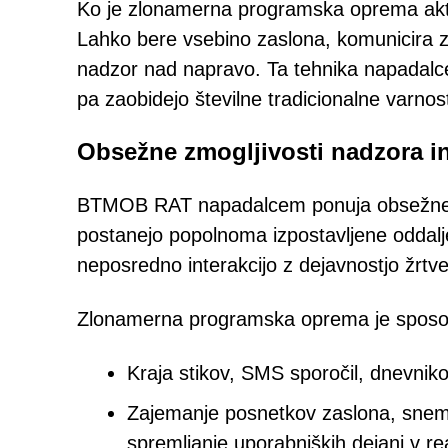
Ko je zlonamerna programska oprema aktiv
Lahko bere vsebino zaslona, komunicira z 
nadzor nad napravo. Ta tehnika napadalcem
pa zaobidejo številne tradicionalne varnos
Obsežne zmogljivosti nadzora i
BTMOB RAT napadalcem ponuja obsežne fu
postanejo popolnoma izpostavljene oddal
neposredno interakcijo z dejavnostjo žrt
Zlonamerna programska oprema je sposo
Kraja stikov, SMS sporočil, dnevniko
Zajemanje posnetkov zaslona, sneman
spremljanje uporabniških dejanj v r