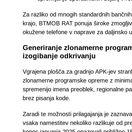
Za razliko od mnogih standardnih bančnih 
krajo, BTMOB RAT ponuja široke zmogljivos
okužene telefone v naprave za daljinsko u
Generiranje zlonamerne progra
izogibanje odkrivanju
Vgrajena plošča za gradnjo APK-jev strank
zlonamerne programske opreme z minimal
spremenijo imena preoblek, regionalne par
brez pisanja kode.
Zaradi te možnosti prilagajanja je zaznava
vsaka namestitev nekoliko razlikuje od pr
konec januarja 2025 opazovali približno 