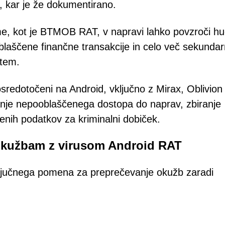
o, kar je že dokumentirano.
e, kot je BTMOB RAT, v napravi lahko povzroči h
oblaščene finančne transakcije in celo več sekundar
stem.
osredotočeni na Android, vključno z Mirax, Oblivion 
ivanje nepooblaščenega dostopa do naprav, zbiranje
denih podatkov za kriminalni dobiček.
 okužbam z virusom Android RAT
ključnega pomena za preprečevanje okužb zaradi