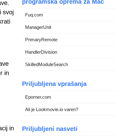
programska oprema za Mac
ave.
 svoj
Fuq.com
rati
ManagerUnit
PrimaryRemote
HandlerDivision
ave
SkilledModuleSearch
r in
Priljubljena vprašanja
Eporner.com
Ali je Lookmovie.io varen?
ij in
Priljubljeni nasveti