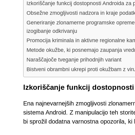
Izkoriščanje funkcij dostopnosti Androida za
Obsežne zmogljivosti nadzora in kraje podat
Generiranje zlonamerne programske opreme
izogibanje odkrivanju
Promocija kriminala in aktivne regionalne k
Metode okužbe, ki posnemajo zaupanja vred
Naraščajoče tveganje prihodnjih variant
Bistveni obrambni ukrepi proti okužbam z v
Izkoriščanje funkcij dostopnost
Ena najnevarnejših zmogljivosti zlonamer
sistema Android. Z manipulacijo teh stor
bi sprožil dodatna varnostna opozorila, ki 