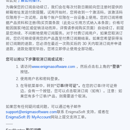
击此处
了解如何操作
。
为确保您的订阅自动续订，我们会在每次付款日期前向您注册时提供的
邮箱地址发送付款提醒。试用开始时，您将收到一个激活码，该激活码
仅限用于一次试用，且每个账户仅限在一台设备上使用。您的订阅将根
据产品资料和注册/购买页面条款（此处以引用方式纳入本条款；价格可
能因国家/地区或促销活动而异，详情请参阅购买页面）自动续订，前提
是您持续、不间断地使用订阅服务。对于付费订阅用户，如果您取消订
阅，您仍可继续使用您的产品直至付费订阅期结束。如果您希望获得当
前订阅期的退款，您必须在最近一次购买后的 30 天内取消订阅并申请
退款，退款处理完毕后，您将立即停止使用全部功能。
您可以按以下步骤取消订阅或试用：
请访问
www.enigmasoftware.com
，然后点击右上角的
“登录”
按钮。
使用用户名和密码登录。
在导航菜单中，转到
“订单/许可证”。
在您的订单/许可证旁
边，会有一个按钮，您可以点击取消订阅（如有）。注意：如
果您有多个订单/产品，则需要逐个取消。
如果您有任何疑问或问题，可以通过电子邮件
support@enigmasoftware.com
联系 EnigmaSoft 支持，或者在
EnigmaSoft 的 MyAccount
网站上提交支持工单。
------