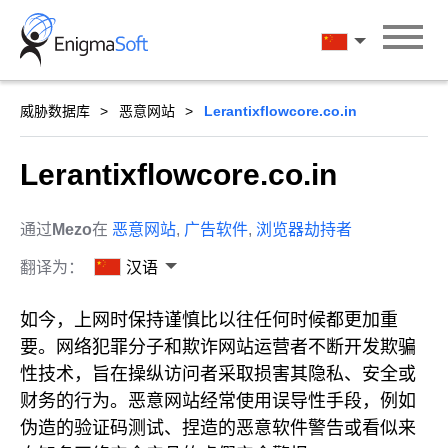
Skip
to
汉语
content
威胁数据库
恶意网站
Lerantixflowcore.co.in
Lerantixflowcore.co.in
通过
Mezo
在
恶意网站
,
广告软件
,
浏览器劫持者
翻译为：
汉语
如今，上网时保持谨慎比以往任何时候都更加重
要。网络犯罪分子和欺诈网站运营者不断开发欺骗
性技术，旨在操纵访问者采取损害其隐私、安全或
财务的行为。恶意网站经常使用误导性手段，例如
伪造的验证码测试、捏造的恶意软件警告或看似来