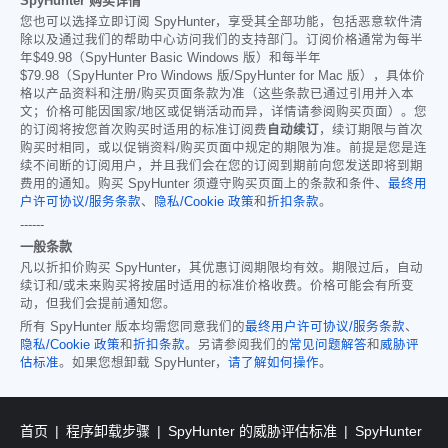
SpyHunter 购买详情
您也可以选择立即订阅 SpyHunter，享受其全部功能，包括恶意软件清
除以及通过我们的帮助中心访问我们的支持部门。订阅价格通常为每半
年
$49.98
（SpyHunter Basic Windows 版）和每半年
$79.98
（SpyHunter Pro Windows 版/SpyHunter for Mac 版），具体价
格以产品资料和注册/购买页面条款为准（这些条款已通过引用并入本
文；价格可能因国家/地区或促销活动而异，详情请参阅购买页面）。您
的订阅将按您首次购买时适用的标准订阅费
自动续订
，续订期限与首次
购买时相同，或以促销资料/购买页面中规定的期限为准。前提是您是连
续不间断的订阅用户，并且我们会在您的订阅到期前向您发送即将到期
费用的通知。购买 SpyHunter 须遵守购买页面上的条款和条件、
最终用
户许可协议/服务条款
、
隐私/Cookie 政策
和
折扣条款
。
------
一般条款
凡以折扣价购买 SpyHunter，其优惠订阅期限均有效。期限过后，自动
续订和/或未来购买将按届时适用的标准价格收费。价格可能会有所变
动，但我们会提前通知您。
所有 SpyHunter 版本均需您同意我们的
最终用户许可协议/服务条款
、
隐私/Cookie 政策
和
折扣条款
。另请参阅我们的
常见问题解答
和
威胁评
估标准
。如果您想卸载 SpyHunter，
请了解如何操作
。
首页
程序卸载步骤
SpyHunter 的威胁评估标准
SpyHunter