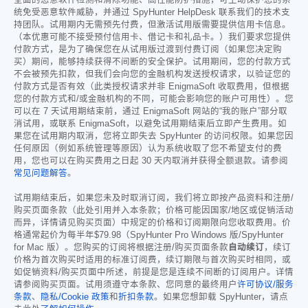
全面的恶意软件检测和清除功能、高性能防护措施，可主动保护您的系
统免受恶意软件威胁，并通过 SpyHunter HelpDesk 联系我们的技术支
持团队。试用期内无需预先付费，但激活试用版需要提供信用卡信息。
（本优惠可能不接受预付信用卡、借记卡和礼品卡。）我们要求您提供
付款方式，是为了确保您在从试用版过渡到付费订阅（如果您决定购
买）期间，能够持续获得不间断的安全保护。试用期间，您的付款方式
不会被预先扣款，但我们会向您的金融机构发送授权请求，以验证您的
付款方式是否有效（此类授权请求并非 EnigmaSoft 收取费用，但根据
您的付款方式和/或金融机构的不同，可能会影响您的账户可用性）。您
可以在 7 天试用期结束前，通过 EnigmaSoft 网站的“我的账户”部分取
消试用，或联系 EnigmaSoft，以避免试用期结束后立即产生费用。如
果您在试用期内取消，您将立即失去 SpyHunter 的访问权限。如果您因
任何原因（例如系统管理等原因）认为系统收取了您不希望支付的费
用，您也可以在购买费用之日起 30 天内取消并获得全额退款。请参阅
常见问题解答
。
试用期结束后，如果您未及时取消订阅，我们将立即按产品资料和注册/
购买页面条款（此处引用并入本条款；价格可能因国家/地区或促销活动
而异，详情请见购买页面）中规定的价格和订阅期限向您收取费用。价
格通常起价为每半年
$79.98
（SpyHunter Pro Windows 版/SpyHunter
for Mac 版）。您购买的订阅将根据注册/购买页面条款
自动续订
，续订
价格为首次购买时适用的标准订阅费，续订期限与首次购买时相同，或
如促销资料/购买页面中所述，前提是您是连续不间断的订阅用户。详情
请参阅购买页面。试用须遵守本条款、您同意的最终用户
许可协议/服务
条款
、
隐私/Cookie 政策
和
折扣条款
。如果您想卸载 SpyHunter，请点