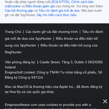
thuận cấp phép người dùng cuối
(EULA/TOS)
,
Chính sách bảo
mật/cookie
và
Điều khoản giảm giá
của chúng tôi. Vui lòng xem thêm
Câu hỏi thường gặp
và
Tiêu chí đánh giá mối đe dọa
. Nếu bạn muốn
gỡ cài đặt SpyHunter,
hãy tìm hiểu cách thực hiện
.
Trang Chủ
Các bước gỡ cài đặt chương trình
Tiêu chí đánh
giá mối đe dọa của SpyHunter
Điều khoản và điều kiện bổ
sung của SpyHunter
Điều khoản và điều kiện bổ sung của
RegHunter
Văn phòng đăng ký: 1 Castle Street, Tầng 3, Dublin 2 D02XD82
Ireland.
EnigmaSoft Limited, Công ty TNHH Tư nhân bằng cổ phiếu, Số
Đăng ký Công ty 597114.
Mac và MacOS là thương hiệu của Apple Inc., đã được đăng ký
tại Hoa Kỳ và các quốc gia khác.
Bản quyền 2016-
2026
. EnigmaSoft Ltd. Mọi quyền được bảo
Enigmasoftware.com uses cookies to provide you with a
lưu.