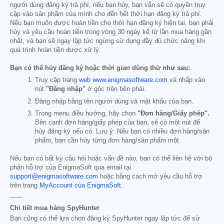
người dùng đăng ký trả phí, nếu bạn hủy, bạn vẫn sẽ có quyền truy
cập vào sản phẩm của mình cho đến hết thời hạn đăng ký trả phí.
Nếu bạn muốn được hoàn tiền cho thời hạn đăng ký hiện tại, bạn phải
hủy và yêu cầu hoàn tiền trong vòng 30 ngày kể từ lần mua hàng gần
nhất, và bạn sẽ ngay lập tức ngừng sử dụng đầy đủ chức năng khi
quá trình hoàn tiền được xử lý.
Bạn có thể hủy đăng ký hoặc thời gian dùng thử như sau:
Truy cập trang
web www.enigmasoftware.com
và nhấp vào
nút
"Đăng nhập"
ở góc trên bên phải.
Đăng nhập bằng tên người dùng và mật khẩu của bạn.
Trong menu điều hướng, hãy chọn
"Đơn hàng/Giấy phép".
Bên cạnh đơn hàng/giấy phép của bạn, sẽ có một nút để
hủy đăng ký nếu có. Lưu ý: Nếu bạn có nhiều đơn hàng/sản
phẩm, bạn cần hủy từng đơn hàng/sản phẩm một.
Nếu bạn có bất kỳ câu hỏi hoặc vấn đề nào, bạn có thể liên hệ với bộ
phận hỗ trợ của EnigmaSoft qua email tại
support@enigmasoftware.com
hoặc bằng cách mở yêu cầu hỗ trợ
trên trang
MyAccount của EnigmaSoft
.
------
Chi tiết mua hàng SpyHunter
Bạn cũng có thể lựa chọn đăng ký SpyHunter ngay lập tức để sử