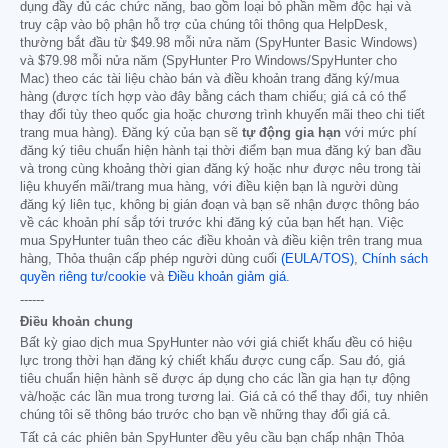
dụng đầy đủ các chức năng, bao gồm loại bỏ phần mềm độc hại và
truy cập vào bộ phận hỗ trợ của chúng tôi thông qua HelpDesk,
thường bắt đầu từ
$49.98
mỗi nửa năm (SpyHunter Basic Windows)
và
$79.98
mỗi nửa năm (SpyHunter Pro Windows/SpyHunter cho
Mac) theo các tài liệu chào bán và điều khoản trang đăng ký/mua
hàng (được tích hợp vào đây bằng cách tham chiếu; giá cả có thể
thay đổi tùy theo quốc gia hoặc chương trình khuyến mãi theo chi tiết
trang mua hàng). Đăng ký của bạn sẽ
tự động gia hạn
với mức phí
đăng ký tiêu chuẩn hiện hành tại thời điểm bạn mua đăng ký ban đầu
và trong cùng khoảng thời gian đăng ký hoặc như được nêu trong tài
liệu khuyến mãi/trang mua hàng, với điều kiện bạn là người dùng
đăng ký liên tục, không bị gián đoạn và bạn sẽ nhận được thông báo
về các khoản phí sắp tới trước khi đăng ký của bạn hết hạn. Việc
mua SpyHunter tuân theo các điều khoản và điều kiện trên trang mua
hàng, Thỏa thuận cấp phép người dùng cuối
(EULA/TOS)
,
Chính sách
quyền riêng tư/cookie
và
Điều khoản giảm giá
.
------
Điều khoản chung
Bất kỳ giao dịch mua SpyHunter nào với giá chiết khấu đều có hiệu
lực trong thời hạn đăng ký chiết khấu được cung cấp. Sau đó, giá
tiêu chuẩn hiện hành sẽ được áp dụng cho các lần gia hạn tự động
và/hoặc các lần mua trong tương lai. Giá cả có thể thay đổi, tuy nhiên
chúng tôi sẽ thông báo trước cho bạn về những thay đổi giá cả.
Tất cả các phiên bản SpyHunter đều yêu cầu bạn chấp nhận Thỏa