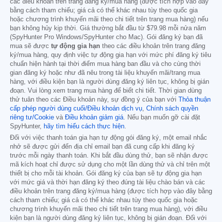
các điều khoản trên trang đăng ký/mua hàng (được tích hợp vào đây
bằng cách tham chiếu; giá cả có thể khác nhau tùy theo quốc gia
hoặc chương trình khuyến mãi theo chi tiết trên trang mua hàng) nếu
bạn không hủy kịp thời. Giá thường bắt đầu từ
$79.98
mỗi nửa năm
(SpyHunter Pro Windows/SpyHunter cho Mac). Gói đăng ký bạn đã
mua sẽ được
tự động gia hạn
theo các điều khoản trên trang đăng
ký/mua hàng, quy định việc tự động gia hạn với mức phí đăng ký tiêu
chuẩn hiện hành tại thời điểm mua hàng ban đầu và cho cùng thời
gian đăng ký hoặc như đã nêu trong tài liệu khuyến mãi/trang mua
hàng, với điều kiện bạn là người dùng đăng ký liên tục, không bị gián
đoạn. Vui lòng xem trang mua hàng để biết chi tiết. Thời gian dùng
thử tuân theo các Điều khoản này, sự đồng ý của bạn với
Thỏa thuận
cấp phép người dùng cuối/Điều khoản dịch vụ
,
Chính sách quyền
riêng tư/Cookie
và
Điều khoản giảm giá
. Nếu bạn muốn gỡ cài đặt
SpyHunter,
hãy tìm hiểu cách thực hiện
.
Đối với việc thanh toán gia hạn tự động gói đăng ký, một email nhắc
nhở sẽ được gửi đến địa chỉ email bạn đã cung cấp khi đăng ký
trước mỗi ngày thanh toán. Khi bắt đầu dùng thử, bạn sẽ nhận được
mã kích hoạt chỉ được sử dụng cho một lần dùng thử và chỉ trên một
thiết bị cho mỗi tài khoản. Gói đăng ký của bạn sẽ tự động gia hạn
với mức giá và thời hạn đăng ký theo đúng tài liệu chào bán và các
điều khoản trên trang đăng ký/mua hàng (được tích hợp vào đây bằng
cách tham chiếu; giá cả có thể khác nhau tùy theo quốc gia hoặc
chương trình khuyến mãi theo chi tiết trên trang mua hàng), với điều
kiện bạn là người dùng đăng ký liên tục, không bị gián đoạn. Đối với