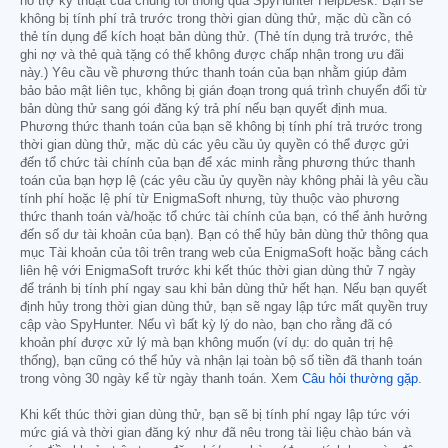
hỗ trợ kỹ thuật của chúng tôi thông qua SpyHunter HelpDesk. Bạn sẽ
không bị tính phí trả trước trong thời gian dùng thử, mặc dù cần có
thẻ tín dụng để kích hoạt bản dùng thử. (Thẻ tín dụng trả trước, thẻ
ghi nợ và thẻ quà tặng có thể không được chấp nhận trong ưu đãi
này.) Yêu cầu về phương thức thanh toán của bạn nhằm giúp đảm
bảo bảo mật liên tục, không bị gián đoạn trong quá trình chuyển đổi từ
bản dùng thử sang gói đăng ký trả phí nếu bạn quyết định mua.
Phương thức thanh toán của bạn sẽ không bị tính phí trả trước trong
thời gian dùng thử, mặc dù các yêu cầu ủy quyền có thể được gửi
đến tổ chức tài chính của bạn để xác minh rằng phương thức thanh
toán của bạn hợp lệ (các yêu cầu ủy quyền này không phải là yêu cầu
tính phí hoặc lệ phí từ EnigmaSoft nhưng, tùy thuộc vào phương
thức thanh toán và/hoặc tổ chức tài chính của bạn, có thể ảnh hưởng
đến số dư tài khoản của bạn). Bạn có thể hủy bản dùng thử thông qua
mục Tài khoản của tôi trên trang web của EnigmaSoft hoặc bằng cách
liên hệ với EnigmaSoft trước khi kết thúc thời gian dùng thử 7 ngày
để tránh bị tính phí ngay sau khi bản dùng thử hết hạn. Nếu bạn quyết
định hủy trong thời gian dùng thử, bạn sẽ ngay lập tức mất quyền truy
cập vào SpyHunter. Nếu vì bất kỳ lý do nào, bạn cho rằng đã có
khoản phí được xử lý mà bạn không muốn (ví dụ: do quản trị hệ
thống), bạn cũng có thể hủy và nhận lại toàn bộ số tiền đã thanh toán
trong vòng 30 ngày kể từ ngày thanh toán. Xem
Câu hỏi thường gặp
.
Khi kết thúc thời gian dùng thử, bạn sẽ bị tính phí ngay lập tức với
mức giá và thời gian đăng ký như đã nêu trong tài liệu chào bán và