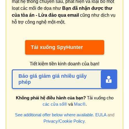
mật hệ thống chuyên sâu, phát hiện và loại bỏ một
loạt các mối đe dọa như
Bạn đã nhận được thư
của tòa án - Lừa đảo qua email
cũng như dịch vụ
hỗ trợ công nghệ một-một.
Tải xuống SpyHunter
Tiết kiệm tiền kinh doanh của bạn!
Báo giá giảm giá nhiều giấy
phép
Không phải hệ điều hành của bạn?
Tải xuống cho
các cửa sổ®
và
Mac®
.
See additional offer below where available.
EULA
and
Privacy/Cookie Policy
.