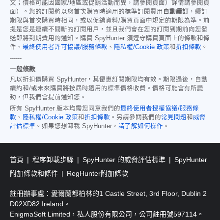
文；價格可能因國家/地區或促銷活動而異，請參閱頁面）詳情請參閱頁
面）。您的訂閱將以您首次購買時適用的標準訂閱費用
自動續訂
，續訂
期限與首次購買時相同，或以促銷資料/購買頁面中規定的期限為準。前
提是您是連續不間斷的訂閱用戶，並且我們會在您的訂閱到期前向您發
送即將到期費用的通知。購買 SpyHunter 須遵守購買頁面上的條款和條
件、
最終使用者許可協議/服務條款
、
隱私權/Cookie 政策
和
折扣條款
。
------
一般條款
凡以折扣價購買 SpyHunter，其優惠訂閱期限均有效。期限過後，自動
續約和/或未來購買將按屆時適用的標準價格收費。價格可能會有所變
動，但我們會提前通知您。
所有 SpyHunter 版本均需您同意我們的
最終使用者授權協議/服務條
款
、
隱私權/Cookie 政策
和
折扣條款
。另請參閱我們的
常見問題
和
威脅
評估標準
。如果您想卸載 SpyHunter，
請了解如何操作
。
首頁
程序卸載步驟
SpyHunter 的威脅評估標準
SpyHunter
附加條款和條件
RegHunter附加條款
註冊辦事處：愛爾蘭都柏林的1 Castle Street, 3rd Floor, Dublin 2
D02XD82 Ireland。
EnigmaSoft Limited，私人股份有限公司，公司註冊號597114。