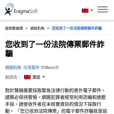
Skip
to
漢語
content
威脅數據庫
網路釣魚
您收到了一份法院傳票郵件詐騙
您收到了一份法院傳票郵件詐
騙
網路釣魚
,
垃圾郵件
年
Mezo
年
翻譯為：
漢語
對於聲稱需要採取緊急法律行動的意外電子郵件，
請務必保持警惕。網路犯罪者經常利用恐嚇和施壓
手段，誘使收件者在未核實資訊的情況下採取行
動。 「您已收到法院傳票」的電子郵件詐騙就是這