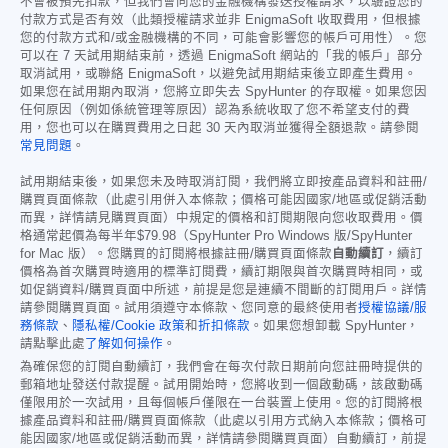
不會被預先扣款，但我們會向您的金融機構發送授權請求，以驗證您的
付款方式是否有效（此類授權請求並非 EnigmaSoft 收取費用，但根據
您的付款方式和/或金融機構的不同，可能會影響您的帳戶可用性）。您
可以在 7 天試用期結束前，透過 EnigmaSoft 網站的「我的帳戶」部分
取消試用，或聯絡 EnigmaSoft，以避免試用期結束後立即產生費用。
如果您在試用期內取消，您將立即失去 SpyHunter 的存取權。如果您因
任何原因（例如係統管理等原因）認為系統收取了您不希望支付的費
用，您也可以在購買費用之日起 30 天內取消並獲得全額退款。請參閱
常見問題
。
試用期結束後，如果您未及時取消訂閱，我們將立即按產品資料和註冊/
購買頁面條款（此處引用併入本條款；價格可能因國家/地區或促銷活動
而異，詳情請見購買頁面）中規定的價格和訂閱期限向您收取費用。價
格通常起價為每半年
$79.98
（SpyHunter Pro Windows 版/SpyHunter
for Mac 版）。您購買的訂閱將根據註冊/購買頁面條款
自動續訂
，續訂
價格為首次購買時適用的標準訂閱費，續訂期限與首次購買時相同，或
如促銷資料/購買頁面中所述，前提是您是連續不間斷的訂閱用戶。詳情
請參閱購買頁面。試用須遵守本條款、您同意的最終使用者
授權協議/服
務條款
、
隱私權/Cookie 政策
和
折扣條款
。如果您想卸載 SpyHunter，
請點擊此處
了解如何操作
。
為確保您的訂閱自動續訂，我們會在每次付款日期前向您註冊時提供的
郵箱地址發送付款提醒。試用開始時，您將收到一個啟動碼，該啟動碼
僅限用於一次試用，且每個帳戶僅限在一台裝置上使用。您的訂閱將根
據產品資料和註冊/購買頁面條款（此處以引用方式納入本條款；價格可
能因國家/地區或促銷活動而異，詳情請參閱購買頁面）自動續訂，前提