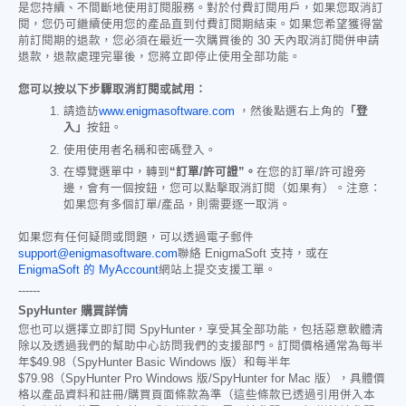
是您持續、不間斷地使用訂閱服務。對於付費訂閱用戶，如果您取消訂
閱，您仍可繼續使用您的產品直到付費訂閱期結束。如果您希望獲得當
前訂閱期的退款，您必須在最近一次購買後的 30 天內取消訂閱併申請
退款，退款處理完畢後，您將立即停止使用全部功能。
您可以按以下步驟取消訂閱或試用：
請造訪
www.enigmasoftware.com
，然後點選右上角的
「登
入」
按鈕。
使用使用者名稱和密碼登入。
在導覽選單中，轉到
“訂單/許可證”。
在您的訂單/許可證旁
邊，會有一個按鈕，您可以點擊取消訂閱（如果有）。注意：
如果您有多個訂單/產品，則需要逐一取消。
如果您有任何疑問或問題，可以透過電子郵件
support@enigmasoftware.com
聯絡 EnigmaSoft 支持，或在
EnigmaSoft 的 MyAccount
網站上提交支援工單。
------
SpyHunter 購買詳情
您也可以選擇立即訂閱 SpyHunter，享受其全部功能，包括惡意軟體清
除以及透過我們的幫助中心訪問我們的支援部門。訂閱價格通常為每半
年
$49.98
（SpyHunter Basic Windows 版）和每半年
$79.98
（SpyHunter Pro Windows 版/SpyHunter for Mac 版），具體價
格以產品資料和註冊/購買頁面條款為準（這些條款已透過引用併入本