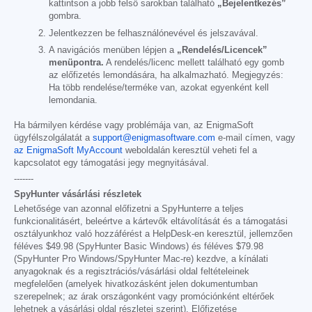
kattintson a jobb felső sarokban található
„Bejelentkezés”
gombra.
Jelentkezzen be felhasználónevével és jelszavával.
A navigációs menüben lépjen a
„Rendelés/Licencek”
menüpontra.
A rendelés/licenc mellett található egy gomb
az előfizetés lemondására, ha alkalmazható. Megjegyzés:
Ha több rendelése/terméke van, azokat egyenként kell
lemondania.
Ha bármilyen kérdése vagy problémája van, az EnigmaSoft
ügyfélszolgálatát a
support@enigmasoftware.com
e-mail címen, vagy
az EnigmaSoft MyAccount
weboldalán keresztül veheti fel a
kapcsolatot egy támogatási jegy megnyitásával.
-------
SpyHunter vásárlási részletek
Lehetősége van azonnal előfizetni a SpyHunterre a teljes
funkcionalitásért, beleértve a kártevők eltávolítását és a támogatási
osztályunkhoz való hozzáférést a HelpDesk-en keresztül, jellemzően
féléves
$49.98
(SpyHunter Basic Windows) és féléves
$79.98
(SpyHunter Pro Windows/SpyHunter Mac-re) kezdve, a kínálati
anyagoknak és a regisztrációs/vásárlási oldal feltételeinek
megfelelően (amelyek hivatkozásként jelen dokumentumban
szerepelnek; az árak országonként vagy promóciónként eltérőek
lehetnek a vásárlási oldal részletei szerint). Előfizetése