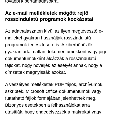
további kibertámadásokra.
Az e-mail mellékletek mögött rejlő
rosszindulatú programok kockázatai
Az adathalászaton kívül az ilyen megtévesztő e-
maileket gyakran használják rosszindulatú
programok terjesztésére is. A kiberbűnözők
gyakran ártalmatlan dokumentumokként vagy jogi
dokumentumokként álcázzák a rosszindulatú
fájlokat, hogy növeljék az esélyét annak, hogy a
címzettek megnyissák azokat.
A veszélyes mellékletek PDF-fájlok, archívumok,
szkriptek, Microsoft Office-dokumentumok vagy
futtatható fájlok formájában jelenhetnek meg.
Bizonyos esetekben a felhasználókat arra
utasítják, hogy engedélyezzék a makrókat vagy