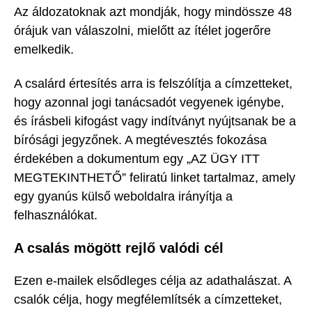
Az áldozatoknak azt mondják, hogy mindössze 48
órájuk van válaszolni, mielőtt az ítélet jogerőre
emelkedik.
A csalárd értesítés arra is felszólítja a címzetteket,
hogy azonnal jogi tanácsadót vegyenek igénybe,
és írásbeli kifogást vagy indítványt nyújtsanak be a
bírósági jegyzőnek. A megtévesztés fokozása
érdekében a dokumentum egy „AZ ÜGY ITT
MEGTEKINTHETŐ” feliratú linket tartalmaz, amely
egy gyanús külső weboldalra irányítja a
felhasználókat.
A csalás mögött rejlő valódi cél
Ezen e-mailek elsődleges célja az adathalászat. A
csalók célja, hogy megfélemlítsék a címzetteket,