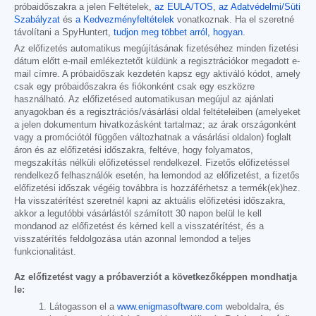
próbaidőszakra a jelen Feltételek,
az EULA/TOS
,
az Adatvédelmi/Süti
Szabályzat
és
a Kedvezményfeltételek
vonatkoznak. Ha el szeretné
távolítani a SpyHuntert,
tudjon meg többet arról, hogyan
.
Az előfizetés automatikus megújításának fizetéséhez minden fizetési
dátum előtt e-mail emlékeztetőt küldünk a regisztrációkor megadott e-
mail címre. A próbaidőszak kezdetén kapsz egy aktiváló kódot, amely
csak egy próbaidőszakra és fiókonként csak egy eszközre
használható. Az előfizetésed automatikusan megújul az ajánlati
anyagokban és a regisztrációs/vásárlási oldal feltételeiben (amelyeket
a jelen dokumentum hivatkozásként tartalmaz; az árak országonként
vagy a promóciótól függően változhatnak a vásárlási oldalon) foglalt
áron és az előfizetési időszakra, feltéve, hogy folyamatos,
megszakítás nélküli előfizetéssel rendelkezel. Fizetős előfizetéssel
rendelkező felhasználók esetén, ha lemondod az előfizetést, a fizetős
előfizetési időszak végéig továbbra is hozzáférhetsz a termék(ek)hez.
Ha visszatérítést szeretnél kapni az aktuális előfizetési időszakra,
akkor a legutóbbi vásárlástól számított 30 napon belül le kell
mondanod az előfizetést és kérned kell a visszatérítést, és a
visszatérítés feldolgozása után azonnal lemondod a teljes
funkcionalitást.
Az előfizetést vagy a próbaverziót a következőképpen mondhatja
le:
Látogasson el a
www.enigmasoftware.com
weboldalra, és