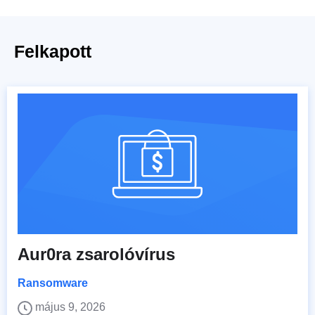
Felkapott
Aur0ra zsarolóvírus
Ransomware
május 9, 2026