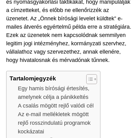
és nyomásgyakorlási taktikákat, hogy manipulálják
a címzetteket, és előbb ne ellenőrizzék az
üzenetet. Az „Önnek bírósági levelet küldtek” e-
mailes átverés egyértelmű példa erre a stratégiára.
Ezek az üzenetek nem kapcsolódnak semmilyen
legitim jogi intézményhez, kormányzati szervhez,
vállalathoz vagy szervezethez, annak ellenére,
hogy hivatalosnak és mérvadónak tűnnek.
Tartalomjegyzék
Egy hamis bírósági értesítés,
amelynek célja a pánikkeltés
A csalás mögött rejlő valódi cél
Az e-mail mellékletek mögött
rejlő rosszindulatú programok
kockázatai