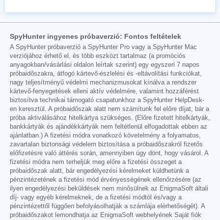
SpyHunter ingyenes próbaverzió: Fontos feltételek
A SpyHunter próbaverzió a SpyHunter Pro vagy a SpyHunter Mac
verziójához érhető el, és több eszközt tartalmaz (a promóciós
anyagokban/vásárlási oldalon leírtak szerint) egy egyszeri 7 napos
próbaidőszakra, átfogó kártevő-észlelési és -eltávolítási funkciókat,
nagy teljesítményű védelmi mechanizmusokat kínálva a rendszer
kártevő-fenyegetések elleni aktív védelmére, valamint hozzáférést
biztosítva technikai támogató csapatunkhoz a SpyHunter HelpDesk-
en keresztül. A próbaidőszak alatt nem számítunk fel előre díjat, bár a
próba aktiválásához hitelkártya szükséges. (Előre fizetett hitelkártyák,
bankkártyák és ajándékkártyák nem feltétlenül elfogadottak ebben az
ajánlatban.) A fizetési módra vonatkozó követelmény a folyamatos,
zavartalan biztonsági védelem biztosítása a próbaidőszakról fizetős
előfizetésre való áttérés során, amennyiben úgy dönt, hogy vásárol. A
fizetési módra nem terheljük meg előre a fizetési összeget a
próbaidőszak alatt, bár engedélyezési kérelmeket küldhetünk a
pénzintézetének a fizetési mód érvényességének ellenőrzésére (az
ilyen engedélyezési beküldések nem minősülnek az EnigmaSoft általi
díj- vagy egyéb kérelmeknek, de a fizetési módtól és/vagy a
pénzintézettől függően befolyásolhatják a számlája elérhetőségét). A
próbaidőszakot lemondhatja az EnigmaSoft webhelyének Saját fiók