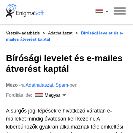
Skip
to
Magyar
content
Veszély-adatbázis
Adathalászat
Bírósági levelet és e-
mailes átverést kaptál
Bírósági levelet és e-mailes
átverést kaptál
Mezo
-ra
Adathalászat
,
Spam
-ben
Fordítás ide:
Magyar
A sürgős jogi lépésekre hivatkozó váratlan e-
maileket mindig óvatosan kell kezelni. A
kiberbűnözők gyakran alkalmaznak félelemkeltési