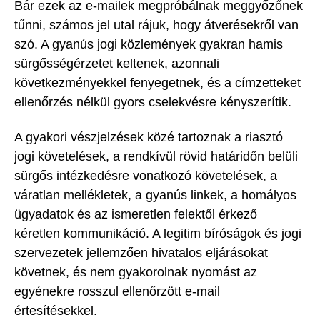
Bár ezek az e-mailek megpróbálnak meggyőzőnek
tűnni, számos jel utal rájuk, hogy átverésekről van
szó. A gyanús jogi közlemények gyakran hamis
sürgősségérzetet keltenek, azonnali
következményekkel fenyegetnek, és a címzetteket
ellenőrzés nélkül gyors cselekvésre kényszerítik.
A gyakori vészjelzések közé tartoznak a riasztó
jogi követelések, a rendkívül rövid határidőn belüli
sürgős intézkedésre vonatkozó követelések, a
váratlan mellékletek, a gyanús linkek, a homályos
ügyadatok és az ismeretlen felektől érkező
kéretlen kommunikáció. A legitim bíróságok és jogi
szervezetek jellemzően hivatalos eljárásokat
követnek, és nem gyakorolnak nyomást az
egyénekre rosszul ellenőrzött e-mail
értesítésekkel.