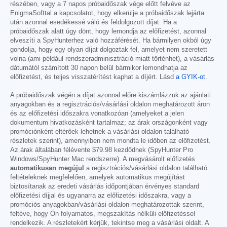
részében, vagy a 7 napos próbaidőszak vége előtt felvéve az
EnigmaSofttal a kapcsolatot, hogy elkerülje a próbaidőszak lejárta
után azonnal esedékessé váló és feldolgozott díjat. Ha a
próbaidőszak alatt úgy dönt, hogy lemondja az előfizetést, azonnal
elveszíti a SpyHunterhez való hozzáférését. Ha bármilyen okból úgy
gondolja, hogy egy olyan díjat dolgoztak fel, amelyet nem szeretett
volna (ami például rendszeradminisztráció miatt történhet), a vásárlás
dátumától számított 30 napon belül bármikor lemondhatja az
előfizetést, és teljes visszatérítést kaphat a díjért. Lásd
a GYIK-ot
.
A próbaidőszak végén a díjat azonnal előre kiszámlázzuk az ajánlati
anyagokban és a regisztrációs/vásárlási oldalon meghatározott áron
és az előfizetési időszakra vonatkozóan (amelyeket a jelen
dokumentum hivatkozásként tartalmaz; az árak országonként vagy
promóciónként eltérőek lehetnek a vásárlási oldalon található
részletek szerint), amennyiben nem mondta le időben az előfizetést.
Az árak általában félévente
$79.98
kezdődnek (SpyHunter Pro
Windows/SpyHunter Mac rendszerre). A megvásárolt előfizetés
automatikusan megújul
a regisztrációs/vásárlási oldalon található
feltételeknek megfelelően, amelyek automatikus megújítást
biztosítanak az eredeti vásárlás időpontjában érvényes standard
előfizetési díjjal és ugyanarra az előfizetési időszakra, vagy a
promóciós anyagokban/vásárlási oldalon meghatározottak szerint,
feltéve, hogy Ön folyamatos, megszakítás nélküli előfizetéssel
rendelkezik. A részletekért kérjük, tekintse meg a vásárlási oldalt. A