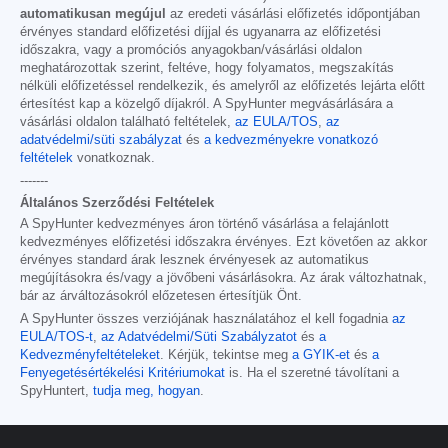
automatikusan megújul
az eredeti vásárlási előfizetés időpontjában
érvényes standard előfizetési díjjal és ugyanarra az előfizetési
időszakra, vagy a promóciós anyagokban/vásárlási oldalon
meghatározottak szerint, feltéve, hogy folyamatos, megszakítás
nélküli előfizetéssel rendelkezik, és amelyről az előfizetés lejárta előtt
értesítést kap a közelgő díjakról. A SpyHunter megvásárlására a
vásárlási oldalon található feltételek,
az EULA/TOS
,
az
adatvédelmi/süti szabályzat
és
a kedvezményekre vonatkozó
feltételek
vonatkoznak.
-------
Általános Szerződési Feltételek
A SpyHunter kedvezményes áron történő vásárlása a felajánlott
kedvezményes előfizetési időszakra érvényes. Ezt követően az akkor
érvényes standard árak lesznek érvényesek az automatikus
megújításokra és/vagy a jövőbeni vásárlásokra. Az árak változhatnak,
bár az árváltozásokról előzetesen értesítjük Önt.
A SpyHunter összes verziójának használatához el kell fogadnia
az
EULA/TOS-t
,
az Adatvédelmi/Süti Szabályzatot
és
a
Kedvezményfeltételeket
. Kérjük, tekintse meg
a GYIK-et
és
a
Fenyegetésértékelési Kritériumokat
is. Ha el szeretné távolítani a
SpyHuntert,
tudja meg, hogyan
.