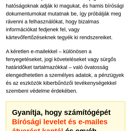
hatóságoknak adják ki magukat, és hamis bírósági
dokumentumokat mutatnak be, így próbálják meg
rávenni a felhasználókat, hogy bizalmas
információkat fedjenek fel, vagy
kártevőfertőzéseknek tegyék ki rendszereiket.
A kéretlen e-mailekkel – különösen a
fenyegetéseket, jogi követeléseket vagy sürgős
határidőket tartalmazókkal – való óvatosság
elengedhetetlen a személyes adatok, a pénzügyek
és az eszközök kiberbűnözői tevékenységekkel
szembeni védelme érdekében.
Gyanítja, hogy számítógépét
Bírósági levelet és e-mailes
átverést kaptál
és egyéb