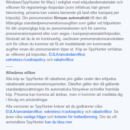
Windows/SpyHunter för Mac) i enlighet med erbjudandematerialet och
villkoren för registrerings-/köpsidan (som införlivas häri genom
hänvisning; priserna kan variera beroende på land eller kampanj per
köpsida). Din prenumeration
förnyas automatiskt
till den då
tillämpliga standardprenumerationsavgiften som gäller vid tidpunkten
för ditt ursprungliga köp av prenumerationen och för samma
prenumerationsperiod eller som anges i kampanjmaterialet/köpsidan,
förutsatt att du är en kontinuerlig, oavbruten prenumerationsanvändare
och för vilken du kommer att få ett meddelande om kommande
avgifter innan din prenumeration löper ut. Köp av SpyHunter omfattas
av villkoren på köpsidan,
EULA/användarvillkor
,
sekretess-/cookiepolicy
och
rabattvillkor
.
------
Allmänna villkor
Alla köp av SpyHunter till rabatterat pris gäller under den erbjudna
rabatterade prenumerationsperioden. Därefter gäller den då gällande
standardprissättningen för automatiska förnyelser och/eller framtida
köp. Priserna kan komma att ändras, men vi kommer att meddela dig
i förväg om prisändringar.
Alla versioner av SpyHunter kräver att du godkänner våra
EULA/användarvillkor
,
sekretess-/cookiepolicy
och
rabattvillkor
. Se
även våra
vanliga frågor
och
kriterier för hotbedömning
. Om du vill
avinstallera SpyHunter
kan du läsa mer
.