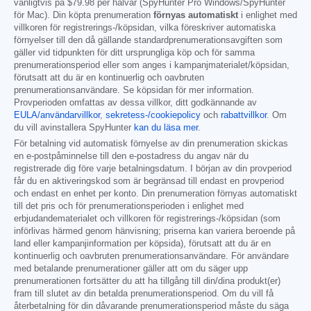
vanligtvis på
$79.98
per halvår (SpyHunter Pro Windows/SpyHunter
för Mac). Din köpta prenumeration
förnyas automatiskt
i enlighet med
villkoren för registrerings-/köpsidan, vilka föreskriver automatiska
förnyelser till den då gällande standardprenumerationsavgiften som
gäller vid tidpunkten för ditt ursprungliga köp och för samma
prenumerationsperiod eller som anges i kampanjmaterialet/köpsidan,
förutsatt att du är en kontinuerlig och oavbruten
prenumerationsanvändare. Se köpsidan för mer information.
Provperioden omfattas av dessa villkor, ditt godkännande av
EULA/användarvillkor
,
sekretess-/cookiepolicy
och
rabattvillkor
. Om
du vill avinstallera SpyHunter
kan du läsa mer
.
För betalning vid automatisk förnyelse av din prenumeration skickas
en e-postpåminnelse till den e-postadress du angav när du
registrerade dig före varje betalningsdatum. I början av din provperiod
får du en aktiveringskod som är begränsad till endast en provperiod
och endast en enhet per konto. Din prenumeration förnyas automatiskt
till det pris och för prenumerationsperioden i enlighet med
erbjudandematerialet och villkoren för registrerings-/köpsidan (som
införlivas härmed genom hänvisning; priserna kan variera beroende på
land eller kampanjinformation per köpsida), förutsatt att du är en
kontinuerlig och oavbruten prenumerationsanvändare. För användare
med betalande prenumerationer gäller att om du säger upp
prenumerationen fortsätter du att ha tillgång till din/dina produkt(er)
fram till slutet av din betalda prenumerationsperiod. Om du vill få
återbetalning för din dåvarande prenumerationsperiod måste du säga