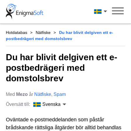
Skip
to
Svenska
content
Hotdatabas
Nätfiske
Du har blivit delgiven ett e-
postbedrägeri med domstolsbrev
Du har blivit delgiven ett e-
postbedrägeri med
domstolsbrev
Med
Mezo
år
Nätfiske
,
Spam
Översätt till:
Svenska
Oväntade e-postmeddelanden som påstår
brådskande rättsliga åtgärder bör alltid behandlas