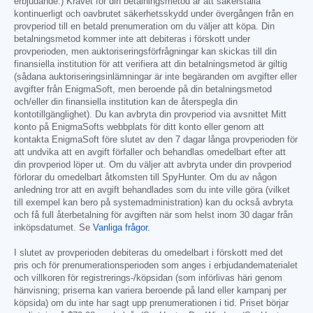
erbjudande.) Kravet för din betalningsmetod är att säkerställa
kontinuerligt och oavbrutet säkerhetsskydd under övergången från en
provperiod till en betald prenumeration om du väljer att köpa. Din
betalningsmetod kommer inte att debiteras i förskott under
provperioden, men auktoriseringsförfrågningar kan skickas till din
finansiella institution för att verifiera att din betalningsmetod är giltig
(sådana auktoriseringsinlämningar är inte begäranden om avgifter eller
avgifter från EnigmaSoft, men beroende på din betalningsmetod
och/eller din finansiella institution kan de återspegla din
kontotillgänglighet). Du kan avbryta din provperiod via avsnittet Mitt
konto på EnigmaSofts webbplats för ditt konto eller genom att
kontakta EnigmaSoft före slutet av den 7 dagar långa provperioden för
att undvika att en avgift förfaller och behandlas omedelbart efter att
din provperiod löper ut. Om du väljer att avbryta under din provperiod
förlorar du omedelbart åtkomsten till SpyHunter. Om du av någon
anledning tror att en avgift behandlades som du inte ville göra (vilket
till exempel kan bero på systemadministration) kan du också avbryta
och få full återbetalning för avgiften när som helst inom 30 dagar från
inköpsdatumet. Se
Vanliga frågor
.
I slutet av provperioden debiteras du omedelbart i förskott med det
pris och för prenumerationsperioden som anges i erbjudandematerialet
och villkoren för registrerings-/köpsidan (som införlivas häri genom
hänvisning; priserna kan variera beroende på land eller kampanj per
köpsida) om du inte har sagt upp prenumerationen i tid. Priset börjar