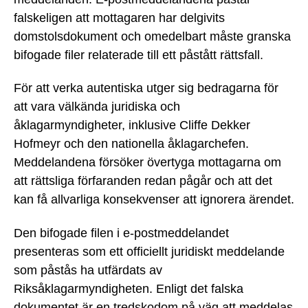
falskeligen att mottagaren har delgivits
domstolsdokument och omedelbart måste granska
bifogade filer relaterade till ett påstått rättsfall.
För att verka autentiska utger sig bedragarna för
att vara välkända juridiska och
åklagarmyndigheter, inklusive Cliffe Dekker
Hofmeyr och den nationella åklagarchefen.
Meddelandena försöker övertyga mottagarna om
att rättsliga förfaranden redan pågår och att det
kan få allvarliga konsekvenser att ignorera ärendet.
Den bifogade filen i e-postmeddelandet
presenteras som ett officiellt juridiskt meddelande
som påstås ha utfärdats av
Riksåklagarmyndigheten. Enligt det falska
dokumentet är en tredskodom på väg att meddelas