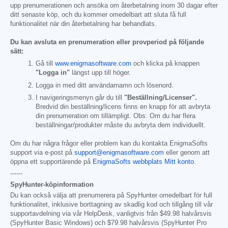
upp prenumerationen och ansöka om återbetalning inom 30 dagar efter
ditt senaste köp, och du kommer omedelbart att sluta få full
funktionalitet när din återbetalning har behandlats.
Du kan avsluta en prenumeration eller provperiod på följande
sätt:
Gå till
www.enigmasoftware.com
och klicka på knappen
"Logga in"
längst upp till höger.
Logga in med ditt användarnamn och lösenord.
I navigeringsmenyn går du till
"Beställning/Licenser".
Bredvid din beställning/licens finns en knapp för att avbryta
din prenumeration om tillämpligt. Obs: Om du har flera
beställningar/produkter måste du avbryta dem individuellt.
Om du har några frågor eller problem kan du kontakta EnigmaSofts
support via e-post på
support@enigmasoftware.com
eller genom att
öppna ett supportärende på
EnigmaSofts webbplats Mitt konto
.
------
SpyHunter-köpinformation
Du kan också välja att prenumerera på SpyHunter omedelbart för full
funktionalitet, inklusive borttagning av skadlig kod och tillgång till vår
supportavdelning via vår HelpDesk, vanligtvis från
$49.98
halvårsvis
(SpyHunter Basic Windows) och
$79.98
halvårsvis (SpyHunter Pro