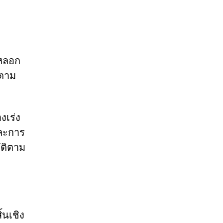
รหลอก
่ตาม
งเร่ง
และการ
ัติตาม
้นเชิง