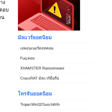
่าง
บตอบ
จน
มัลแวร์ยอดนิยม
เอพอนเนอร์ดอทคอม
Fuq.คอม
XHAMSTER Ransomware
CraxsRAT มัลแวร์มือถือ
โทรจันยอดนิยม
Trojan:Win32/Suschil!rfn