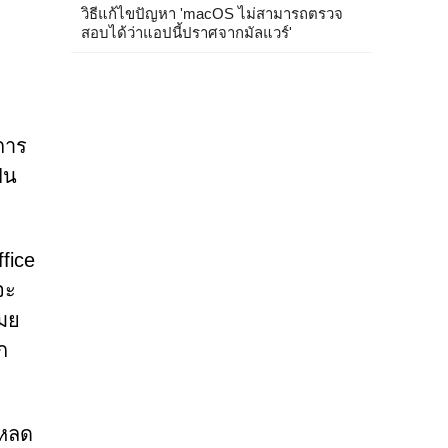
วิธีแก้ไขปัญหา 'macOS ไม่สามารถตรวจ
สอบได้ว่าแอปนี้ปราศจากมัลแวร์'
การ
็น
fice
จะ
โมย
ก
โหลด