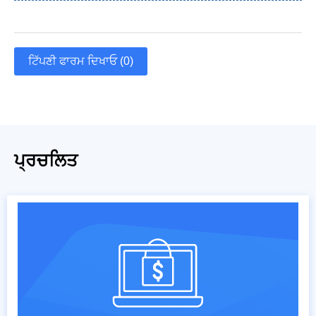
ਟਿੱਪਣੀ ਫਾਰਮ ਦਿਖਾਓ (0)
ਪ੍ਰਚਲਿਤ