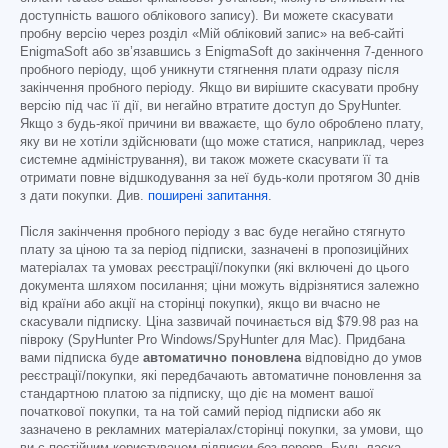
доступність вашого облікового запису). Ви можете скасувати
пробну версію через розділ «Мій обліковий запис» на веб-сайті
EnigmaSoft або зв’язавшись з EnigmaSoft до закінчення 7-денного
пробного періоду, щоб уникнути стягнення плати одразу після
закінчення пробного періоду. Якщо ви вирішите скасувати пробну
версію під час її дії, ви негайно втратите доступ до SpyHunter.
Якщо з будь-якої причини ви вважаєте, що було оброблено плату,
яку ви не хотіли здійснювати (що може статися, наприклад, через
системне адміністрування), ви також можете скасувати її та
отримати повне відшкодування за неї будь-коли протягом 30 днів
з дати покупки. Див.
поширені запитання
.
Після закінчення пробного періоду з вас буде негайно стягнуто
плату за ціною та за період підписки, зазначені в пропозиційних
матеріалах та умовах реєстрації/покупки (які включені до цього
документа шляхом посилання; ціни можуть відрізнятися залежно
від країни або акції на сторінці покупки), якщо ви вчасно не
скасували підписку. Ціна зазвичай починається від
$79.98
раз на
півроку (SpyHunter Pro Windows/SpyHunter для Mac). Придбана
вами підписка буде
автоматично поновлена
відповідно до умов
реєстрації/покупки, які передбачають автоматичне поновлення за
стандартною платою за підписку, що діє на момент вашої
початкової покупки, та на той самий період підписки або як
зазначено в рекламних матеріалах/сторінці покупки, за умови, що