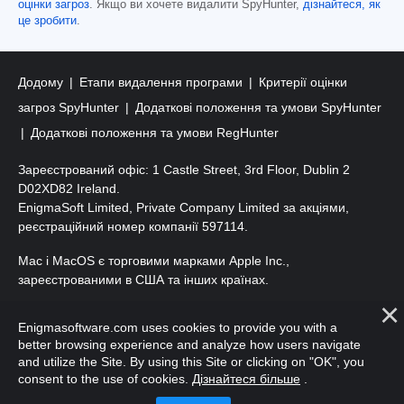
оцінки загроз
. Якщо ви хочете видалити SpyHunter,
дізнайтеся, як
це зробити
.
Додому
Етапи видалення програми
Критерії оцінки
загроз SpyHunter
Додаткові положення та умови SpyHunter
Додаткові положення та умови RegHunter
Зареєстрований офіс: 1 Castle Street, 3rd Floor, Dublin 2
D02XD82 Ireland.
EnigmaSoft Limited, Private Company Limited за акціями,
реєстраційний номер компанії 597114.
Mac і MacOS є торговими марками Apple Inc.,
зареєстрованими в США та інших країнах.
Авторські права 2016-
2026
. ТОВ «ЕнігмаСофт». Усі права
Enigmasoftware.com uses cookies to provide you with a
захищено.
better browsing experience and analyze how users navigate
and utilize the Site. By using this Site or clicking on "OK", you
consent to the use of cookies.
Дізнайтеся більше
.