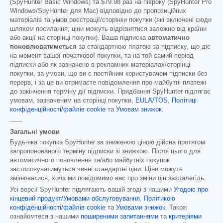
(SpyHunter Basic Windows) та
$79.98
раз на півроку (SpyHunter Pro
Windows/SpyHunter для Mac) відповідно до пропозиційних
матеріалів та умов реєстрації/сторінки покупки (які включені сюди
шляхом посилання; ціни можуть відрізнятися залежно від країни
або акції на сторінці покупки). Ваша підписка
автоматично
поновлюватиметься
за стандартною платою за підписку, що діє
на момент вашої початкової покупки, та на той самий період
підписки або як зазначено в рекламних матеріалах/сторінці
покупки, за умови, що ви є постійним користувачем підписки без
перерв, і за це ви отримаєте повідомлення про майбутні платежі
до закінчення терміну дії підписки. Придбання SpyHunter підлягає
умовам, зазначеним на сторінці покупки,
EULA/TOS
,
Політиці
конфіденційності/файлів cookie
та
Умовам знижок
.
------
Загальні умови
Будь-яка покупка SpyHunter за зниженою ціною дійсна протягом
запропонованого терміну підписки зі знижкою. Після цього для
автоматичного поновлення та/або майбутніх покупок
застосовуватимуться чинні стандартні ціни. Ціни можуть
змінюватися, хоча ми повідомимо вас про зміни цін заздалегідь.
Усі версії SpyHunter підлягають вашій згоді з нашими
Угодою про
кінцевий продукт/Умовами обслуговування
,
Політикою
конфіденційності/файлів cookie
та
Умовами знижок
. Також
ознайомтеся з нашими
поширеними запитаннями
та
критеріями