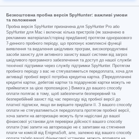
Безкоштовна пробна версія SpyHunter: важливі умови
та положення
Пробна версія SpyHunter призначена для SpyHunter Pro або
SpyHunter для Mac і включає кілька пристроїв (як зазначено в
рекламних матеріалах/сторінці придбання) протягом одноразового
7-денного пробного періоду, що пропонує комплексні функції
виявлення та видалення шкідливих програм, високопродуктивні
засоби захисту для активного захисту вашої системи від загроз
шкідливого програмного забезпечення та доступ до нашої служби
технічної підтримки через службу підтримки SpyHunter. Протягом
пробного періоду з вас не стягуватиметься передоплата, хоча для
активації пробної версії потрібна кредитна картка. (Передоплачені
кредитні картки, дебетові картки та подарункові картки можуть не
прийматися за цією пропозицією.) Вимога до вашого способу
оплати полягає в тому, щоб забезпечити безперервний та
безперебійний захист під час переходу від пробної версії до
платної підписки, якщо ви вирішите придбати її. З вашого способу
оплати не стягуватиметься передоплата протягом пробної версії,
хоча запити на авторизацію можуть бути надіслані до вашої
фінансової установи для перевірки дійсності вашого способу
оплати (такі запити на авторизацію не є запитами на стягнення
плати чи комісій від EnigmaSoft, але, залежно від вашого способу
оплати та/або вашої фінансової установи, можуть впливати на