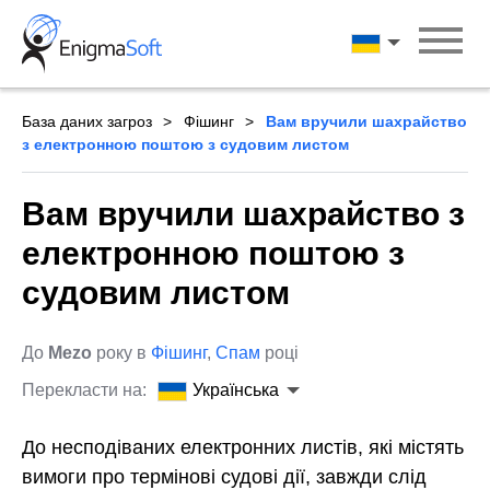
Skip
to
Українська
content
База даних загроз
Фішинг
Вам вручили шахрайство
з електронною поштою з судовим листом
Вам вручили шахрайство з
електронною поштою з
судовим листом
До
Mezo
року в
Фішинг
,
Спам
році
Перекласти на:
Українська
До несподіваних електронних листів, які містять
вимоги про термінові судові дії, завжди слід