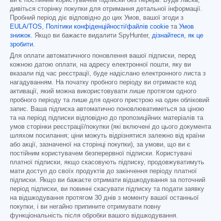
ви є постійним користувачем підписки без перерв. Будь ласка,
дивіться сторінку покупки для отримання детальної інформації.
Пробний період діє відповідно до цих Умов, вашої згоди з
EULA/TOS
,
Політики конфіденційності/файлів cookie
та
Умов
знижок
. Якщо ви бажаєте видалити SpyHunter,
дізнайтеся, як це
зробити
.
Для оплати автоматичного поновлення вашої підписки, перед
кожною датою оплати, на адресу електронної пошти, яку ви
вказали під час реєстрації, буде надіслано електронного листа з
нагадуванням. На початку пробного періоду ви отримаєте код
активації, який можна використовувати лише протягом одного
пробного періоду та лише для одного пристрою на один обліковий
запис. Ваша підписка автоматично поновлюватиметься за ціною
та на період підписки відповідно до пропозиційних матеріалів та
умов сторінки реєстрації/покупки (які включені до цього документа
шляхом посилання; ціни можуть відрізнятися залежно від країни
або акції, зазначеної на сторінці покупки), за умови, що ви є
постійним користувачем безперервної підписки. Користувачі
платної підписки, якщо скасовують підписку, продовжуватимуть
мати доступ до своїх продуктів до закінчення періоду платної
підписки. Якщо ви бажаєте отримати відшкодування за поточний
період підписки, ви повинні скасувати підписку та подати заявку
на відшкодування протягом 30 днів з моменту вашої останньої
покупки, і ви негайно припините отримувати повну
функціональність після обробки вашого відшкодування.