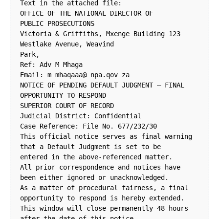
Text in the attached file:
OFFICE OF THE NATIONAL DIRECTOR OF
PUBLIC PROSECUTIONS
Victoria & Griffiths, Mxenge Building 123
Westlake Avenue, Weavind
Park,
Ref: Adv M Mhaga
Email: m mhaqaaa@ npa.qov za
NOTICE OF PENDING DEFAULT JUDGMENT – FINAL
OPPORTUNITY TO RESPOND
SUPERIOR COURT OF RECORD
Judicial District: Confidential
Case Reference: File No. 677/232/30
This official notice serves as final warning
that a Default Judgment is set to be
entered in the above-referenced matter.
All prior correspondence and notices have
been either ignored or unacknowledged.
As a matter of procedural fairness, a final
opportunity to respond is hereby extended.
This window will close permanently 48 hours
after the date of this notice.