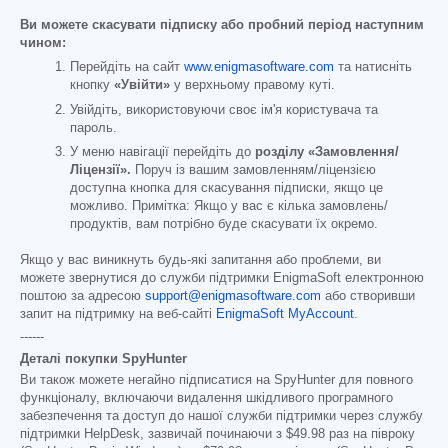
Ви можете скасувати підписку або пробний період наступним
чином:
Перейдіть на сайт
www.enigmasoftware.com
та натисніть
кнопку
«Увійти»
у верхньому правому куті.
Увійдіть, використовуючи своє ім'я користувача та
пароль.
У меню навігації перейдіть до
розділу «Замовлення/
Ліцензії».
Поруч із вашим замовленням/ліцензією
доступна кнопка для скасування підписки, якщо це
можливо. Примітка: Якщо у вас є кілька замовлень/
продуктів, вам потрібно буде скасувати їх окремо.
Якщо у вас виникнуть будь-які запитання або проблеми, ви
можете звернутися до служби підтримки EnigmaSoft електронною
поштою за адресою
support@enigmasoftware.com
або створивши
запит на підтримку на веб-сайті
EnigmaSoft MyAccount
.
------
Деталі покупки SpyHunter
Ви також можете негайно підписатися на SpyHunter для повного
функціоналу, включаючи видалення шкідливого програмного
забезпечення та доступ до нашої служби підтримки через службу
підтримки HelpDesk, зазвичай починаючи з
$49.98
раз на півроку