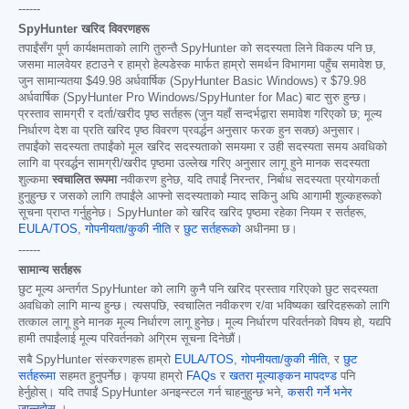
------
SpyHunter खरिद विवरणहरू
तपाईंसँग पूर्ण कार्यक्षमताको लागि तुरुन्तै SpyHunter को सदस्यता लिने विकल्प पनि छ,
जसमा मालवेयर हटाउने र हाम्रो हेल्पडेस्क मार्फत हाम्रो समर्थन विभागमा पहुँच समावेश छ,
जुन सामान्यतया
$49.98
अर्धवार्षिक (SpyHunter Basic Windows) र
$79.98
अर्धवार्षिक (SpyHunter Pro Windows/SpyHunter for Mac) बाट सुरु हुन्छ।
प्रस्ताव सामग्री र दर्ता/खरीद पृष्ठ सर्तहरू (जुन यहाँ सन्दर्भद्वारा समावेश गरिएको छ; मूल्य
निर्धारण देश वा प्रति खरिद पृष्ठ विवरण प्रवर्द्धन अनुसार फरक हुन सक्छ) अनुसार।
तपाईंको सदस्यता तपाईंको मूल खरिद सदस्यताको समयमा र उही सदस्यता समय अवधिको
लागि वा प्रवर्द्धन सामग्री/खरीद पृष्ठमा उल्लेख गरिए अनुसार लागू हुने मानक सदस्यता
शुल्कमा
स्वचालित रूपमा
नवीकरण हुनेछ, यदि तपाईं निरन्तर, निर्बाध सदस्यता प्रयोगकर्ता
हुनुहुन्छ र जसको लागि तपाईंले आफ्नो सदस्यताको म्याद सकिनु अघि आगामी शुल्कहरूको
सूचना प्राप्त गर्नुहुनेछ। SpyHunter को खरिद खरिद पृष्ठमा रहेका नियम र सर्तहरू,
EULA/TOS
,
गोपनीयता/कुकी नीति
र
छुट सर्तहरूको
अधीनमा छ।
------
सामान्य सर्तहरू
छुट मूल्य अन्तर्गत SpyHunter को लागि कुनै पनि खरिद प्रस्ताव गरिएको छुट सदस्यता
अवधिको लागि मान्य हुन्छ। त्यसपछि, स्वचालित नवीकरण र/वा भविष्यका खरिदहरूको लागि
तत्काल लागू हुने मानक मूल्य निर्धारण लागू हुनेछ। मूल्य निर्धारण परिवर्तनको विषय हो, यद्यपि
हामी तपाईंलाई मूल्य परिवर्तनको अग्रिम सूचना दिनेछौं।
सबै SpyHunter संस्करणहरू हाम्रो
EULA/TOS
,
गोपनीयता/कुकी नीति
, र
छुट
सर्तहरूमा
सहमत हुनुपर्नेछ। कृपया हाम्रो
FAQs
र
खतरा मूल्याङ्कन मापदण्ड
पनि
हेर्नुहोस्। यदि तपाईं SpyHunter अनइन्स्टल गर्न चाहनुहुन्छ भने,
कसरी गर्ने भनेर
जान्नुहोस्
।