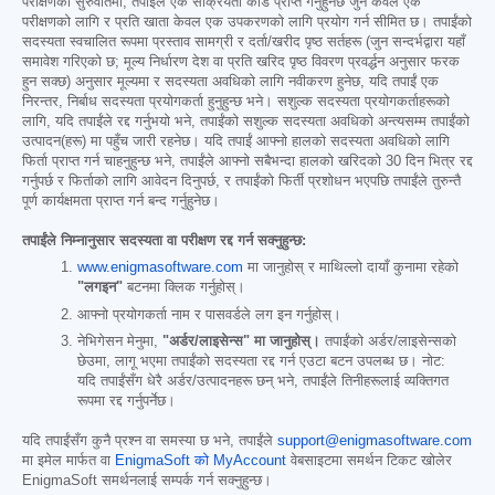
परीक्षणको सुरुवातमा, तपाईंले एक सक्रियता कोड प्राप्त गर्नुहुनेछ जुन केवल एक
परीक्षणको लागि र प्रति खाता केवल एक उपकरणको लागि प्रयोग गर्न सीमित छ। तपाईंको
सदस्यता स्वचालित रूपमा प्रस्ताव सामग्री र दर्ता/खरीद पृष्ठ सर्तहरू (जुन सन्दर्भद्वारा यहाँ
समावेश गरिएको छ; मूल्य निर्धारण देश वा प्रति खरिद पृष्ठ विवरण प्रवर्द्धन अनुसार फरक
हुन सक्छ) अनुसार मूल्यमा र सदस्यता अवधिको लागि नवीकरण हुनेछ, यदि तपाईं एक
निरन्तर, निर्बाध सदस्यता प्रयोगकर्ता हुनुहुन्छ भने। सशुल्क सदस्यता प्रयोगकर्ताहरूको
लागि, यदि तपाईंले रद्द गर्नुभयो भने, तपाईंको सशुल्क सदस्यता अवधिको अन्त्यसम्म तपाईंको
उत्पादन(हरू) मा पहुँच जारी रहनेछ। यदि तपाईं आफ्नो हालको सदस्यता अवधिको लागि
फिर्ता प्राप्त गर्न चाहनुहुन्छ भने, तपाईंले आफ्नो सबैभन्दा हालको खरिदको 30 दिन भित्र रद्द
गर्नुपर्छ र फिर्ताको लागि आवेदन दिनुपर्छ, र तपाईंको फिर्ती प्रशोधन भएपछि तपाईंले तुरुन्तै
पूर्ण कार्यक्षमता प्राप्त गर्न बन्द गर्नुहुनेछ।
तपाईंले निम्नानुसार सदस्यता वा परीक्षण रद्द गर्न सक्नुहुन्छ:
www.enigmasoftware.com
मा जानुहोस् र माथिल्लो दायाँ कुनामा रहेको
"लगइन"
बटनमा क्लिक गर्नुहोस्।
आफ्नो प्रयोगकर्ता नाम र पासवर्डले लग इन गर्नुहोस्।
नेभिगेसन मेनुमा,
"अर्डर/लाइसेन्स" मा जानुहोस्।
तपाईंको अर्डर/लाइसेन्सको
छेउमा, लागू भएमा तपाईंको सदस्यता रद्द गर्न एउटा बटन उपलब्ध छ। नोट:
यदि तपाईंसँग धेरै अर्डर/उत्पादनहरू छन् भने, तपाईंले तिनीहरूलाई व्यक्तिगत
रूपमा रद्द गर्नुपर्नेछ।
यदि तपाईंसँग कुनै प्रश्न वा समस्या छ भने, तपाईंले
support@enigmasoftware.com
मा इमेल मार्फत वा
EnigmaSoft को MyAccount
वेबसाइटमा समर्थन टिकट खोलेर
EnigmaSoft समर्थनलाई सम्पर्क गर्न सक्नुहुन्छ।