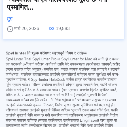
प्रमाणित...
मुद्दा
मार्च 20, 2026
19,883
SpyHunter नि:शुल्क परीक्षण: महत्त्वपूर्ण नियम र सर्तहरू
SpyHunter Trial SpyHunter Pro वा SpyHunter for Mac को लागि हो र यसमा
एक पटकको ७-दिनको परीक्षण अवधिको लागि धेरै उपकरणहरू (प्रमोशनल सामग्री/खरीद
पृष्ठमा उल्लेख गरिए अनुसार) समावेश छन्, जसले व्यापक मालवेयर पत्ता लगाउने र हटाउने
कार्यक्षमता, मालवेयर खतराहरूबाट तपाईंको प्रणालीलाई सक्रिय रूपमा सुरक्षित गर्न उच्च-
प्रदर्शन गार्डहरू, र SpyHunter HelpDesk मार्फत हाम्रो प्राविधिक समर्थन टोलीमा
पहुँच प्रदान गर्दछ। परीक्षण अवधिमा तपाईंलाई अग्रिम शुल्क लगाइने छैन, यद्यपि परीक्षण
सक्रिय गर्न क्रेडिट कार्ड आवश्यक पर्दछ। (यस प्रस्ताव अन्तर्गत प्रिपेड क्रेडिट कार्ड,
डेबिट कार्ड, र उपहार कार्डहरू स्वीकार गर्न सकिँदैन।) तपाईंको भुक्तानी विधिको
आवश्यकता भनेको तपाईंले खरिद गर्ने निर्णय गर्नुभयो भने परीक्षणबाट सशुल्क सदस्यतामा
तपाईंको संक्रमणको क्रममा निरन्तर, निर्बाध सुरक्षा सुरक्षा सुनिश्चित गर्न मद्दत गर्नु हो।
परीक्षणको समयमा तपाईंको भुक्तानी विधिमा अग्रिम भुक्तानी रकम चार्ज गरिने छैन, यद्यपि
तपाईंको भुक्तानी विधि मान्य छ भनी प्रमाणित गर्न प्राधिकरण अनुरोधहरू तपाईंको वित्तीय
संस्थामा पठाउन सकिन्छ (त्यस्ता प्राधिकरण सबमिशनहरू EnigmaSoft द्वारा शुल्क वा
शुल्कहरूको लागि अनुरोधहरू होइनन् तर, तपाईंको भुक्तानी विधि र/वा तपाईंको वित्तीय