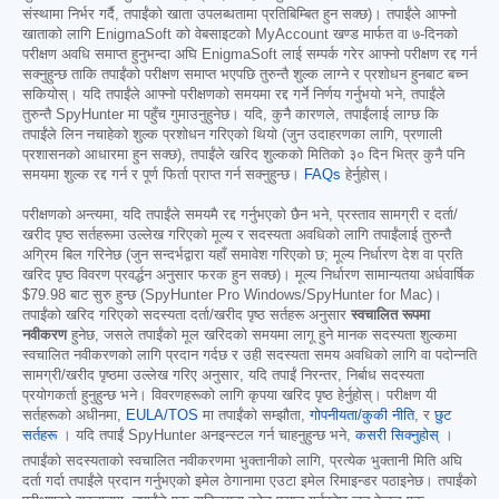
संस्थामा निर्भर गर्दै, तपाईंको खाता उपलब्धतामा प्रतिबिम्बित हुन सक्छ)। तपाईंले आफ्नो
खाताको लागि EnigmaSoft को वेबसाइटको MyAccount खण्ड मार्फत वा ७-दिनको
परीक्षण अवधि समाप्त हुनुभन्दा अघि EnigmaSoft लाई सम्पर्क गरेर आफ्नो परीक्षण रद्द गर्न
सक्नुहुन्छ ताकि तपाईंको परीक्षण समाप्त भएपछि तुरुन्तै शुल्क लाग्ने र प्रशोधन हुनबाट बच्न
सकियोस्। यदि तपाईंले आफ्नो परीक्षणको समयमा रद्द गर्ने निर्णय गर्नुभयो भने, तपाईंले
तुरुन्तै SpyHunter मा पहुँच गुमाउनुहुनेछ। यदि, कुनै कारणले, तपाईंलाई लाग्छ कि
तपाईंले लिन नचाहेको शुल्क प्रशोधन गरिएको थियो (जुन उदाहरणका लागि, प्रणाली
प्रशासनको आधारमा हुन सक्छ), तपाईंले खरिद शुल्कको मितिको ३० दिन भित्र कुनै पनि
समयमा शुल्क रद्द गर्न र पूर्ण फिर्ता प्राप्त गर्न सक्नुहुन्छ।
FAQs
हेर्नुहोस्।
परीक्षणको अन्त्यमा, यदि तपाईंले समयमै रद्द गर्नुभएको छैन भने, प्रस्ताव सामग्री र दर्ता/
खरीद पृष्ठ सर्तहरूमा उल्लेख गरिएको मूल्य र सदस्यता अवधिको लागि तपाईंलाई तुरुन्तै
अग्रिम बिल गरिनेछ (जुन सन्दर्भद्वारा यहाँ समावेश गरिएको छ; मूल्य निर्धारण देश वा प्रति
खरिद पृष्ठ विवरण प्रवर्द्धन अनुसार फरक हुन सक्छ)। मूल्य निर्धारण सामान्यतया अर्धवार्षिक
$79.98
बाट सुरु हुन्छ (SpyHunter Pro Windows/SpyHunter for Mac)।
तपाईंको खरिद गरिएको सदस्यता दर्ता/खरीद पृष्ठ सर्तहरू अनुसार
स्वचालित रूपमा
नवीकरण
हुनेछ, जसले तपाईंको मूल खरिदको समयमा लागू हुने मानक सदस्यता शुल्कमा
स्वचालित नवीकरणको लागि प्रदान गर्दछ र उही सदस्यता समय अवधिको लागि वा पदोन्नति
सामग्री/खरीद पृष्ठमा उल्लेख गरिए अनुसार, यदि तपाईं निरन्तर, निर्बाध सदस्यता
प्रयोगकर्ता हुनुहुन्छ भने। विवरणहरूको लागि कृपया खरिद पृष्ठ हेर्नुहोस्। परीक्षण यी
सर्तहरूको अधीनमा,
EULA/TOS
मा तपाईंको सम्झौता,
गोपनीयता/कुकी नीति
, र
छुट
सर्तहरू
। यदि तपाईं SpyHunter अनइन्स्टल गर्न चाहनुहुन्छ भने,
कसरी सिक्नुहोस्
।
तपाईंको सदस्यताको स्वचालित नवीकरणमा भुक्तानीको लागि, प्रत्येक भुक्तानी मिति अघि
दर्ता गर्दा तपाईंले प्रदान गर्नुभएको इमेल ठेगानामा एउटा इमेल रिमाइन्डर पठाइनेछ। तपाईंको