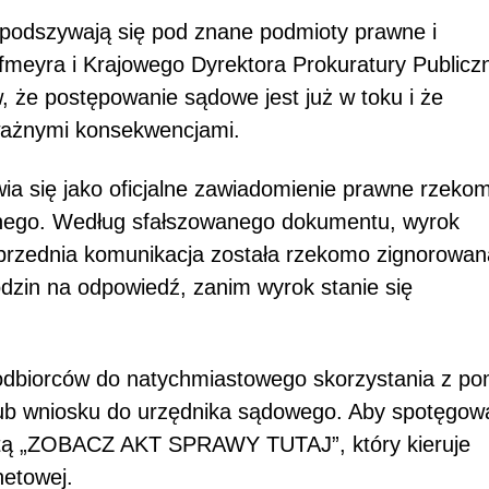
 podszywają się pod znane podmioty prawne i
ofmeyra i Krajowego Dyrektora Prokuratury Publiczn
 że postępowanie sądowe jest już w toku i że
ażnymi konsekwencjami.
ia się jako oficjalne zawiadomienie prawne rzeko
lnego. Według sfałszowanego dokumentu, wyrok
rzednia komunikacja została rzekomo zignorowan
dzin na odpowiedź, zanim wyrok stanie się
odbiorców do natychmiastowego skorzystania z p
lub wniosku do urzędnika sądowego. Aby spotęgow
ietą „ZOBACZ AKT SPRAWY TUTAJ”, który kieruje
netowej.