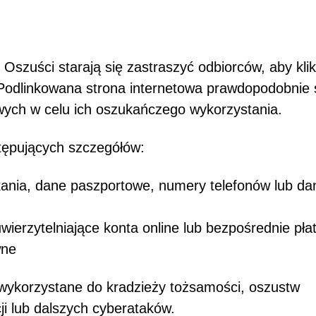
 Oszuści starają się zastraszyć odbiorców, aby klik
. Podlinkowana strona internetowa prawdopodobnie 
wych w celu ich oszukańczego wykorzystania.
tępujących szczegółów:
kania, dane paszportowe, numery telefonów lub da
ierzytelniające konta online lub bezpośrednie pła
wne
 wykorzystane do kradzieży tożsamości, oszustw
i lub dalszych cyberataków.