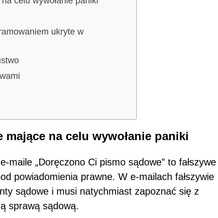
na celu wywołanie paniki
gramowaniem ukryte w
ustwo
twami
 mające na celu wywołanie paniki
 e-maile „Doręczono Ci pismo sądowe” to fałszywe
od powiadomienia prawne. W e-mailach fałszywie
nty sądowe i musi natychmiast zapoznać się z
mą sprawą sądową.