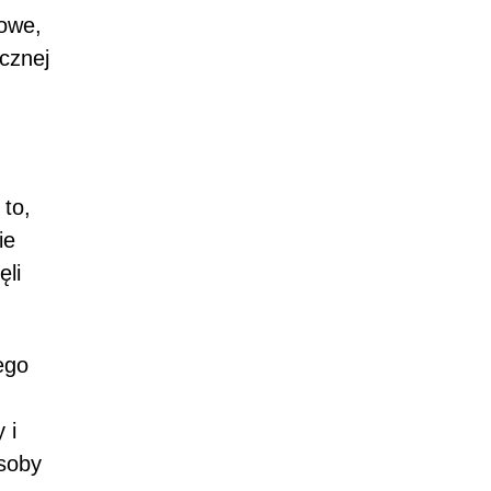
towe,
cznej
 to,
ie
ęli
ego
 i
osoby