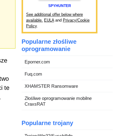
SPYHUNTER
See additional offer below where
available.
EULA
and
Privacy/Cookie
Policy
.
Popularne złośliwe
oprogramowanie
sze
Eporner.com
Fuq.com
stwo
XHAMSTER Ransomware
i te
,
Złośliwe oprogramowanie mobilne
CraxsRAT
Popularne trojany
Trojan:Win32/Suschil!rfn