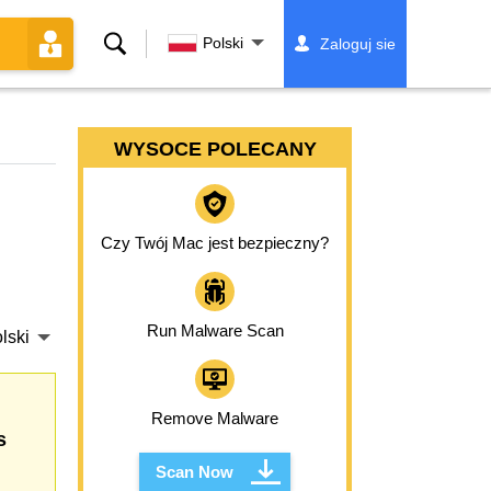
Szukaj
Polski
Zaloguj sie
WYSOCE POLECANY
Czy Twój Mac jest bezpieczny?
Run Malware Scan
lski
Remove Malware
s
Scan Now