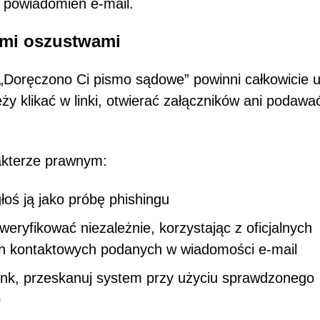
 powiadomień e-mail.
ymi oszustwami
 „Doręczono Ci pismo sądowe” powinni całkowicie 
eży klikać w linki, otwierać załączników ani podawa
rakterze prawnym:
oś ją jako próbę phishingu
eryfikować niezależnie, korzystając z oficjalnych
ch kontaktowych podanych w wiadomości e-mail
o link, przeskanuj system przy użyciu sprawdzonego
o