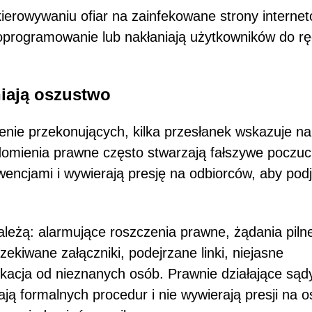
ierowywaniu ofiar na zainfekowane strony interne
 oprogramowanie lub nakłaniają użytkowników do rę
niają oszustwo
enie przekonujących, kilka przesłanek wskazuje na
omienia prawne często stwarzają fałszywe poczuc
encjami i wywierają presję na odbiorców, aby podj
eżą: alarmujące roszczenia prawne, żądania piln
zekiwane załączniki, podejrzane linki, niejasne
acja od nieznanych osób. Prawnie działające sądy
ją formalnych procedur i nie wywierają presji na 