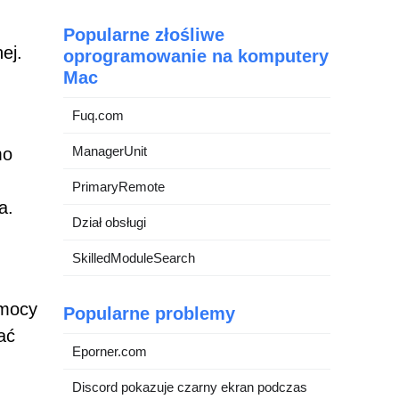
Popularne złośliwe
ej.
oprogramowanie na komputery
Mac
Fuq.com
ManagerUnit
mo
PrimaryRemote
a.
Dział obsługi
SkilledModuleSearch
omocy
Popularne problemy
ać
Eporner.com
Discord pokazuje czarny ekran podczas