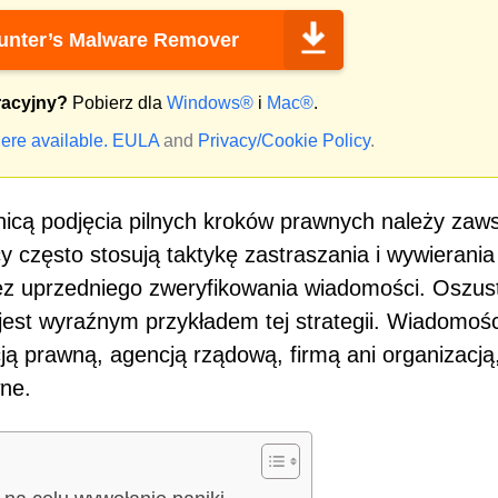
nter’s Malware Remover
racyjny?
Pobierz dla
Windows®
i
Mac®
.
ere available.
EULA
and
Privacy/Cookie Policy
.
nicą podjęcia pilnych kroków prawnych należy zaw
y często stosują taktykę zastraszania i wywierania
 bez uprzedniego zweryfikowania wiadomości. Oszu
est wyraźnym przykładem tej strategii. Wiadomośc
ją prawną, agencją rządową, firmą ani organizacją
wne.