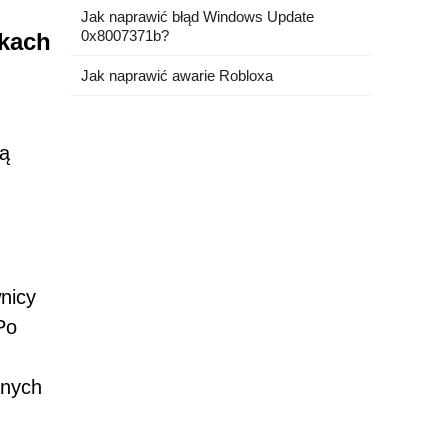
Jak naprawić błąd Windows Update
0x8007371b?
ikach
Jak naprawić awarie Robloxa
ją
nicy
Po
anych