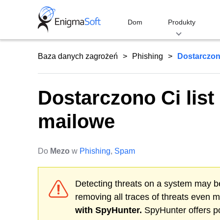
Skip
to
Dom
Produkty
content
Baza danych zagrożeń
Phishing
Dostarczon
Dostarczono Ci lis
mailowe
Do
Mezo
w
Phishing
,
Spam
Detecting threats on a system may be
removing all traces of threats even 
with SpyHunter.
SpyHunter offers po